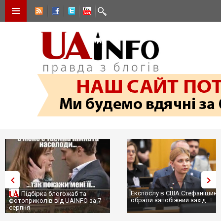
Експослу в США Стефанішині
Підбірка блогожаб та
обрали запобіжний захід
фотоприколів від UAINFO за 7
серпня