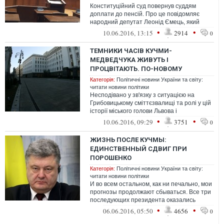
Конституційний суд повернув суддям
доплати до пенсій. Про це повідомляє
народний депутат Леонід Ємець, який
перебуває на засідання Конституційного
•
•
10.06.2016, 13:15
2914
0
суд...
ТЕМНИКИ ЧАСІВ КУЧМИ-
МЕДВЕДЧУКА ЖИВУТЬ І
ПРОЦВІТАЮТЬ. ПО-НОВОМУ
Категорія:
Політичні новини України та світу:
читати новини політики
Несподівано у зв'язку з ситуацією на
Грибовицькому сміттєзвалищі та ролі у цій
історії міського голови Львова і
майбутнього кандидата у президенти
•
•
10.06.2016, 09:29
3751
0
Анд...
ЖИЗНЬ ПОСЛЕ КУЧМЫ:
ЕДИНСТВЕННЫЙ СДВИГ ПРИ
ПОРОШЕНКО
Категорія:
Політичні новини України та світу:
читати новини політики
И во всем остальном, как ни печально, мои
прогнозы продолжают сбываться. Все три
последующих президента оказались
одинаково предсказуемыми
•
•
06.06.2016, 05:50
4656
0