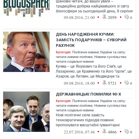
Шановні читачі, до вашої уваги –
традиційна добірка найцікавішого зі світу
блогосфери за сьогоднішній день, 9 серпня
•
•
09.08.2016, 21:00
2059
0
ДЕНЬ НАРОДЖЕННЯ КУЧМИ:
ЗАМІСТЬ ПОДАРУНКІВ – СУВОРИЙ
РАХУНОК
Категорія:
Політичні новини України та світу:
читати новини політики
,
Новини суспільства:
читати соціальні новини
Кучма – це Янукович та його Сім'я, це
Лазаренко, це Кравченко та його "орли", це
Азаров, це Литвин, це Медведчук та
Шуфрич, це Льовочкин, це Табачник,...
•
•
09.08.2016, 18:00
5721
0
ДЕРЖАВНИЦЬКІ ПОМИЛКИ 90-Х
Категорія:
Політичні новини України та світу:
читати новини політики
,
Новини суспільства:
читати соціальні новини
Нові політичні сили замість
технократичних підходів повинні
пропонувати масштабні гуманітарні
проекти. Нові політики повинні чітко і ясно
•
•
22.07.2016, 07:46
4866
0
показати, як...