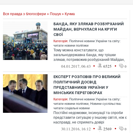
Вся правда з блогосфери
»
Пошук
» Кучма
БАНДА, ЯКУ ЗЛЯКАВ РОЗБУРХАНИЙ
МАЙДАН, ВЕРНУЛАСЯ НА КРУГИ
СВОЇ
Категорія:
Політичні новини України та світу:
читати новини політики
Тому можна констатувати, що
загальнодержавна банда, яку трішки
злякав, потривожив розбурханий Майдан,
вернулася на круги свої. Знову укорінився,
•
•
04.01.2017, 06:43
6525
0
зализ...
ЕКСПЕРТ РОЗПОВІВ ПРО ВЕЛИКИЙ
ПОЛІТИЧНИЙ ДОСВІД
ПРЕДСТАВНИКІВ УКРАЇНИ У
МІНСЬКИХ ПЕРЕГОВОРАХ
Категорія:
Політичні новини України та світу:
читати новини політики
,
Новини суспільства:
читати соціальні новини
Постійні недомовки, інсинуації та спроби
представити ситуацію у іншому світлі, ніж є
насправді, не сприяють довірі
громадськості до переговорного проц...
•
•
30.11.2016, 16:12
2569
0