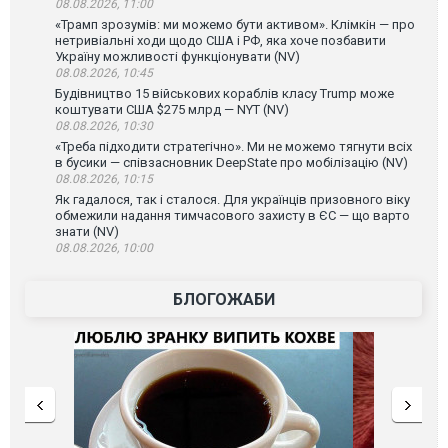
08.08.2026, 11:00
«Трамп зрозумів: ми можемо бути активом». Клімкін — про
нетривіальні ходи щодо США і РФ, яка хоче позбавити
Україну можливості функціонувати (NV)
08.08.2026, 10:45
Будівництво 15 військових кораблів класу Trump може
коштувати США $275 млрд — NYT (NV)
08.08.2026, 10:30
«Треба підходити стратегічно». Ми не можемо тягнути всіх
в бусики — співзасновник DeepState про мобілізацію (NV)
08.08.2026, 10:15
Як гадалося, так і сталося. Для українців призовного віку
обмежили надання тимчасового захисту в ЄС — що варто
знати (NV)
08.08.2026, 10:00
БЛОГОЖАБИ