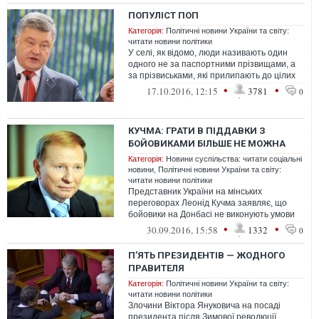
ПОПУЛІСТ ПОП
Категорія:
Політичні новини України та світу:
читати новини політики
У селі, як відомо, люди називають один
одного не за паспортними прізвищами, а
за прізвиськами, які прилипають до цілих
родин і передаються з покоління...
•
•
17.10.2016, 12:15
3781
0
КУЧМА: ГРАТИ В ПІДДАВКИ З
БОЙОВИКАМИ БІЛЬШЕ НЕ МОЖНА
Категорія:
Новини суспільства: читати соціальні
новини
,
Політичні новини України та світу:
читати новини політики
Представник України на мінських
переговорах Леонід Кучма заявляє, що
бойовики на Донбасі не виконують умови
нещодавніх домовленостей у Мінську і цим
•
•
30.09.2016, 15:58
1332
0
п...
П’ЯТЬ ПРЕЗИДЕНТІВ — ЖОДНОГО
ПРАВИТЕЛЯ
Категорія:
Політичні новини України та світу:
читати новини політики
Злочини Віктора Януковича на посаді
президента після Зимової революції