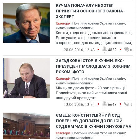
КУЧМА ПОНАЧАЛУ НЕ ХОТЕЛ
ПРИНЯТИЯ ОСНОВНОГО ЗАКОНА -
ЭКСПЕРТ
Категорія:
Політичні новини України та світу:
читати новини політики
Кстати, тогда не о деньгах договаривались,
Боже упаси, а о решении каких-то
вопросов, сегодня выглядящих смешными,
например, выделить компьютеры для ф...
•
•
28.06.2016, 12:43
4822
0
ЗАГАДКОВА ІСТОРІЯ КУЧМИ. ЕКС-
ПРЕЗИДЕНТ МОЛОДШАЄ З КОЖНИМ
РОКОМ. ФОТО
Категорія:
Політичні новини України та світу:
читати новини політики
Між цими двома фото - 20 років різниці.
Подивіться, як за цей час змінився зовні
наш другий президент
•
•
13.06.2016, 13:34
6648
1
ЄМЕЦЬ: КОНСТИТУЦІЙНИЙ СУД
ПОВЕРНУВ ДОПЛАТИ ДО ПЕНСІЙ
СУДДЯМ ЧАСІВ КУЧМИ І ЯНУКОВИЧА
Категорія:
Політичні новини України та світу:
читати новини політики