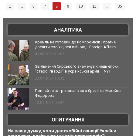
8
1
...
6
7
9
10
11
...
35
АНАЛІТИКА
Кремль не готовий до компромісів і прагне
досягти своїх цілей війною, - Foreign Affairs
03.08.2026 13:02
Звільнення Сирського знаменує кінець епохи
"старої гвардії" в українській армії — NYT
23.07.2026 10:32
Повний текст резонансного брифінга Михайла
Федорова
18.07.2026 09:27
ОПИТУВАННЯ
На вашу думку, коли далекобійні санкції України
примусять росію сісти за стіл переговорів?