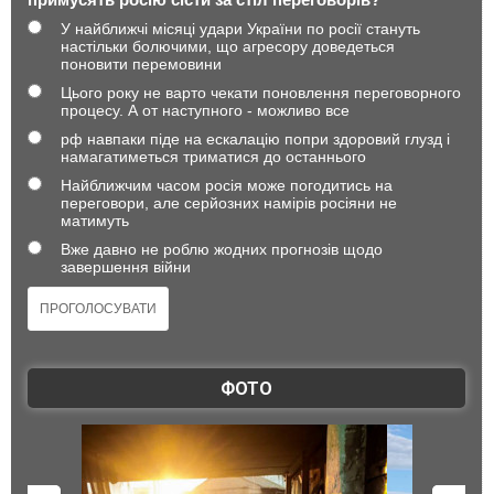
У найближчі місяці удари України по росії стануть
настільки болючими, що агресору доведеться
поновити перемовини
Цього року не варто чекати поновлення переговорного
процесу. А от наступного - можливо все
рф навпаки піде на ескалацію попри здоровий глузд і
намагатиметься триматися до останнього
Найближчим часом росія може погодитись на
переговори, але серйозних намірів росіяни не
матимуть
Вже давно не роблю жодних прогнозів щодо
завершення війни
ФОТО