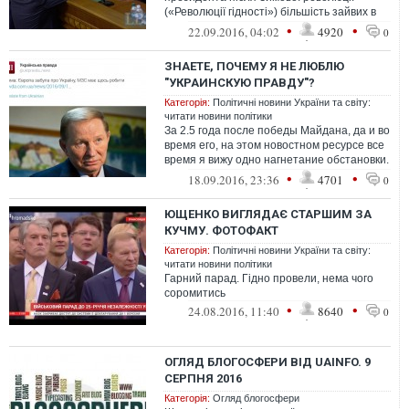
(«Революції гідності») більшість зайвих в
Україні політичних гравців почали зга...
•
•
22.09.2016, 04:02
4920
0
ЗНАЕТЕ, ПОЧЕМУ Я НЕ ЛЮБЛЮ
"УКРАИНСКУЮ ПРАВДУ"?
Категорія:
Політичні новини України та світу:
читати новини політики
За 2.5 года после победы Майдана, да и во
время его, на этом новостном ресурсе все
время я вижу одно нагнетание обстановки.
Даже тогда, когда нагнетат...
•
•
18.09.2016, 23:36
4701
0
ЮЩЕНКО ВИГЛЯДАЄ СТАРШИМ ЗА
КУЧМУ. ФОТОФАКТ
Категорія:
Політичні новини України та світу:
читати новини політики
Гарний парад. Гідно провели, нема чого
соромитись
•
•
24.08.2016, 11:40
8640
0
ОГЛЯД БЛОГОСФЕРИ ВІД UAINFO. 9
СЕРПНЯ 2016
Категорія:
Огляд блогосфери