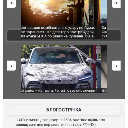
по Сумах,
За 2000 кілометрів від кордону з Україною: в
"Мої іграш
траждали
Єкатеринбурзі після атаки дронів загорівся
суперкарів
ВІДЕО
ині. ФОТО
склад Wildberries. ФОТО. ВІДЕО
оновлення
Вийшов трейлер нової екранізації легендарного
Зеленський
фільму "Афера Томаса Крауна"
перемовин
БЛОГОСТРІЧКА
НАТО у липні цього року на 250% частіше підіймало
винищувачі для перехоплення літаків РФ (NV)