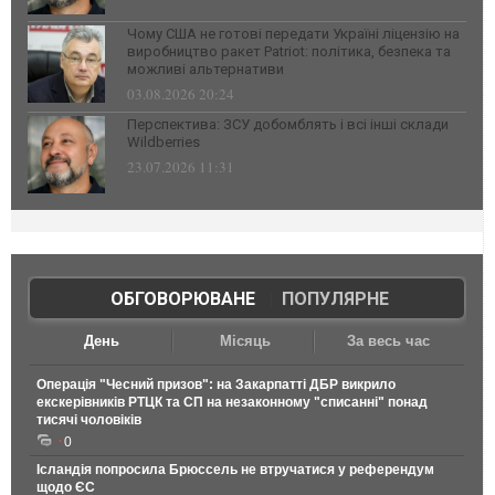
Чому США не готові передати Україні ліцензію на
виробництво ракет Patriot: політика, безпека та
можливі альтернативи
03.08.2026 20:24
Перспектива: ЗСУ добомблять і всі інші склади
Wildberries
23.07.2026 11:31
ОБГОВОРЮВАНЕ
|
ПОПУЛЯРНЕ
День
Місяць
За весь час
Операція "Чесний призов": на Закарпатті ДБР викрило
екскерівників РТЦК та СП на незаконному "списанні" понад
тисячі чоловіків
0
Ісландія попросила Брюссель не втручатися у референдум
щодо ЄС