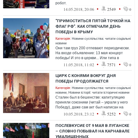
робот.
•
•
14.05.2018, 20:06
2549
0
"ПРИМОСТИТЬСЯ ПЯТОЙ ТОЧКОЙ НА
ФЛАГ РФ". КАК ОТМЕЧАЛИ ДЕНЬ
ПОБЕДЫ В КРЫМУ
Категорія:
Новини суспільства: читати соціальні
новини
Они там груз 200 отпевают периодически.
На входе объявление: 13 мая концерт
победы! И это в церкви... Или типа в
церкви. Ныне это доходное дело, не об...
•
•
11.05.2018, 11:02
7571
0
ЦИРК С КОНЯМИ ВОКРУГ ДНЯ
ПОБЕДЫ ПРОДОЛЖАЕТСЯ
Категорія:
Новини суспільства: читати соціальні
новини
,
Новини історії: читати історичні новини
Сталин был в бешенстве: капитуляцию
приняли союзники (читай – украли у него
Победу), даже сам акт был написан на
двух языках – английском и немецком, ...
•
•
10.05.2018, 23:12
5252
0
ПОСЛЕВКУСИЕ ОТ 9 МАЯ В ЛУГАНСКЕ
– СЛОВНО ПОБЫВАЛ НА КАРНАВАЛЕ
УМАЛИШЕННЫХ