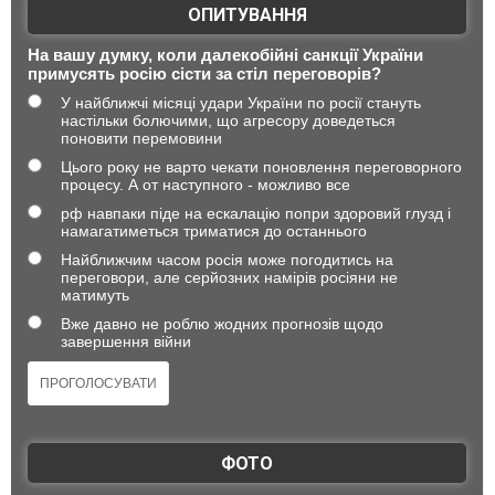
ОПИТУВАННЯ
На вашу думку, коли далекобійні санкції України
примусять росію сісти за стіл переговорів?
У найближчі місяці удари України по росії стануть
настільки болючими, що агресору доведеться
поновити перемовини
Цього року не варто чекати поновлення переговорного
процесу. А от наступного - можливо все
рф навпаки піде на ескалацію попри здоровий глузд і
намагатиметься триматися до останнього
Найближчим часом росія може погодитись на
переговори, але серйозних намірів росіяни не
матимуть
Вже давно не роблю жодних прогнозів щодо
завершення війни
ФОТО