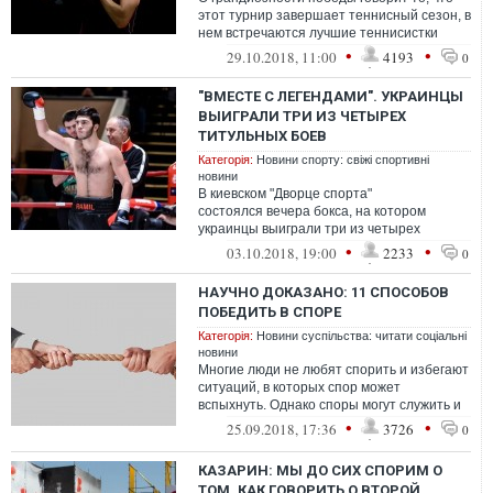
этот турнир завершает теннисный сезон, в
нем встречаются лучшие теннисистки
года.
•
•
29.10.2018, 11:00
4193
0
"ВМЕСТЕ С ЛЕГЕНДАМИ". УКРАИНЦЫ
ВЫИГРАЛИ ТРИ ИЗ ЧЕТЫРЕХ
ТИТУЛЬНЫХ БОЕВ
Категорія:
Новини спорту: свіжі спортивні
новини
В киевском "Дворце спорта"
состоялся вечера бокса, на котором
украинцы выиграли три из четырех
титульных боев.
•
•
03.10.2018, 19:00
2233
0
НАУЧНО ДОКАЗАНО: 11 СПОСОБОВ
ПОБЕДИТЬ В СПОРЕ
Категорія:
Новини суспільства: читати соціальні
новини
Многие люди не любят спорить и избегают
ситуаций, в которых спор может
вспыхнуть. Однако споры могут служить и
добрым целям и менять устаревшие
•
•
25.09.2018, 17:36
3726
0
поняти...
КАЗАРИН: МЫ ДО СИХ СПОРИМ О
ТОМ, КАК ГОВОРИТЬ О ВТОРОЙ