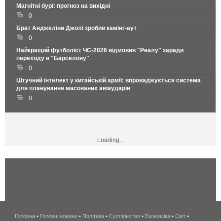
Магнітні бурі: прогноз на вихідні
0
Брат Анджеліни Джолі зробив камінг-аут
0
Найкращий футболіст ЧС-2026 відмовив "Реалу" заради
переходу в "Барселону"
0
Штучний інтелект у китайській армії: впроваджується система
для планування масованих авіаударів
0
Loading...
Головна
•
Головні новини
•
Політика
•
Суспільство
•
Економіка
беспроводной
•
Світ
•