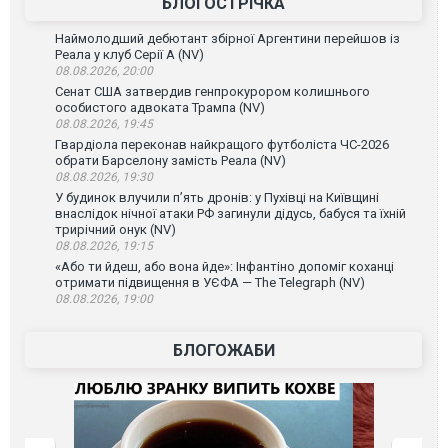
БЛОГОСТРІЧКА
Наймолодший дебютант збірної Аргентини перейшов із
Реала у клуб Серії А (NV)
08.08.2026, 20:00
Сенат США затвердив генпрокурором колишнього
особистого адвоката Трампа (NV)
08.08.2026, 19:45
Гвардіола переконав найкращого футболіста ЧС-2026
обрати Барселону замість Реала (NV)
08.08.2026, 19:30
У будинок влучили п’ять дронів: у Пухівці на Київщині
внаслідок нічної атаки РФ загинули дідусь, бабуся та їхній
трирічний онук (NV)
08.08.2026, 19:15
«Або ти йдеш, або вона йде»: Інфантіно допоміг коханці
отримати підвищення в УЄФА — The Telegraph (NV)
08.08.2026, 19:00
БЛОГОЖАБИ