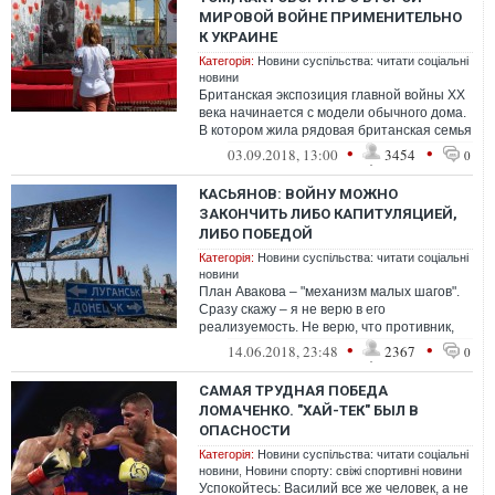
МИРОВОЙ ВОЙНЕ ПРИМЕНИТЕЛЬНО
К УКРАИНЕ
Категорія:
Новини суспільства: читати соціальні
новини
Британская экспозиция главной войны ХХ
века начинается с модели обычного дома.
В котором жила рядовая британская семья
Алпресов. Глава семейства Уилья...
•
•
03.09.2018, 13:00
3454
0
КАСЬЯНОВ: ВОЙНУ МОЖНО
ЗАКОНЧИТЬ ЛИБО КАПИТУЛЯЦИЕЙ,
ЛИБО ПОБЕДОЙ
Категорія:
Новини суспільства: читати соціальні
новини
План Авакова – "механизм малых шагов".
Сразу скажу – я не верю в его
реализуемость. Не верю, что противник,
который держит на оккупированном
•
•
14.06.2018, 23:48
2367
0
Донбассе ...
САМАЯ ТРУДНАЯ ПОБЕДА
ЛОМАЧЕНКО. "ХАЙ-ТЕК" БЫЛ В
ОПАСНОСТИ
Категорія:
Новини суспільства: читати соціальні
новини
,
Новини спорту: свіжі спортивні новини
Успокойтесь: Василий все же человек, а не