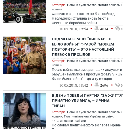
Категорія:
Новини суспільства: читати соціальні
новини
Фашизм в сорок пятом не был побежден.
Наследники Сталина вновь бьют в
жестяные барабаны войны.
•
•
10.05.2018, 19:54
4634
0
ПОДМЕНА ФРАЗЫ "ЛИШЬ БЫ НЕ
БЫЛО ВОЙНЫ" ФРАЗОЙ "МОЖЕМ
ПОВТОРИТЬ" – ЭТО НАСТОЯЩИЙ
ПЛЕВОК В ПРОШЛОЕ
Категорія:
Новини суспільства: читати соціальні
новини
После войны все эмоции наших дедушек и
бабушек вылились в простую фразу "Лишь
бы не было войны" – да и ту сегодня
пытаются отобрать.
•
•
10.05.2018, 18:42
2696
0
В ДЕНЬ ПОБЕДЫ ПАРТИЯ "ЗА ЖИТТЯ"
ПРИЯТНО УДИВИЛА, – ИРИНА
ТИРАН
Категорія:
Новини суспільства: читати соціальні
новини
,
Політичні новини України та світу:
читати новини політики
По словам политического эксперта Ирины