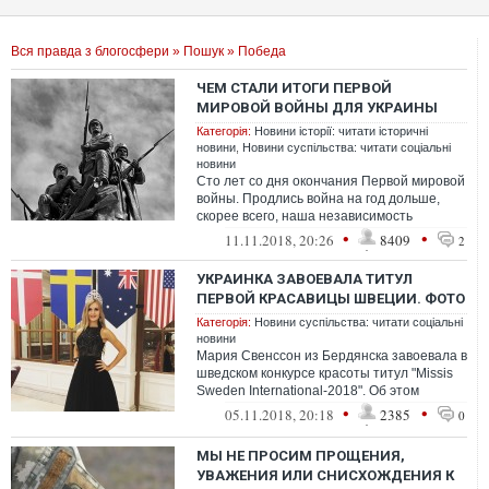
Вся правда з блогосфери
»
Пошук
» Победа
ЧЕМ СТАЛИ ИТОГИ ПЕРВОЙ
МИРОВОЙ ВОЙНЫ ДЛЯ УКРАИНЫ
Категорія:
Новини історії: читати історичні
новини
,
Новини суспільства: читати соціальні
новини
Сто лет со дня окончания Первой мировой
войны. Продлись война на год дольше,
скорее всего, наша независимость
состоялась бы еще тогда.
•
•
11.11.2018, 20:26
8409
2
УКРАИНКА ЗАВОЕВАЛА ТИТУЛ
ПЕРВОЙ КРАСАВИЦЫ ШВЕЦИИ. ФОТО
Категорія:
Новини суспільства: читати соціальні
новини
Мария Свенссон из Бердянска завоевала в
шведском конкурсе красоты титул "Missis
Sweden International-2018". Об этом
сообщает онлайн издание Pro Berdya...
•
•
05.11.2018, 20:18
2385
0
МЫ НЕ ПРОСИМ ПРОЩЕНИЯ,
УВАЖЕНИЯ ИЛИ СНИСХОЖДЕНИЯ К