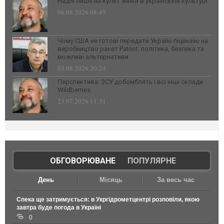
Надія лише на культ жінки в українській культурі
06.08.2026 08:49
Чому США не готові передати Україні ліцензію на
виробництво ракет Patriot: політика, безпека та
можливі альтернативи
03.08.2026 20:24
Перспектива: ЗСУ добомблять і всі інші склади
Wildberries
23.07.2026 11:31
ОБГОВОРЮВАНЕ
|
ПОПУЛЯРНЕ
День
Місяць
За весь час
Спека ще затримується: в Укргідрометцентрі розповіли, якою
завтра буде погода в Україні
0