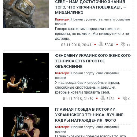
СЕБЕ – НАМ ДОСТАТОЧНО ЗНАНИЯ
ТОГО, ЧТО УКРАИНА ПОБЕЖДАЕТ, –
МИХАЙЛЕНКО
Категорія:
Новини суспільства: читати соціальні
новини
Говоря кратко мы пережили тяжелые
времена, но выжили. Мы никому ничего не
должны.
•
•
03.11.2018, 20:41
5338
11
ФЕНОМЕНУ УКРАИНСКОГО ЖЕНСКОГО
ТЕННИСА ЕСТЬ ПРОСТОЕ
ОБЪЯСНЕНИЕ
Категорія:
Новини спорту: свіжі спортивні
новини
У нас всегда были способные игроки,
способные спортсмены и девушки,
которые хотели проявить себя.
•
•
01.11.2018, 21:39
5431
0
ГЛАВНАЯ ПОБЕДА В ИСТОРИИ
УКРАИНСКОГО ТЕННИСА. ЛУЧШИЕ
КАДРЫ НАГРАЖДЕНИЯ. ФОТО
Категорія:
Новини спорту: свіжі спортивні
новини
О грандиозности победы говорит то, что