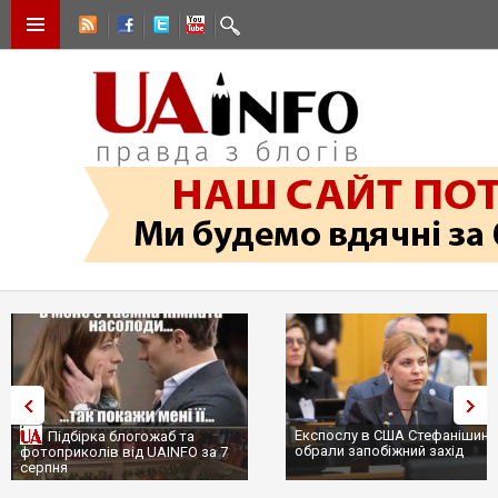
Експослу в США Стефанішині
Підбірка блогожаб та
обрали запобіжний захід
фотоприколів від UAINFO за 7
серпня