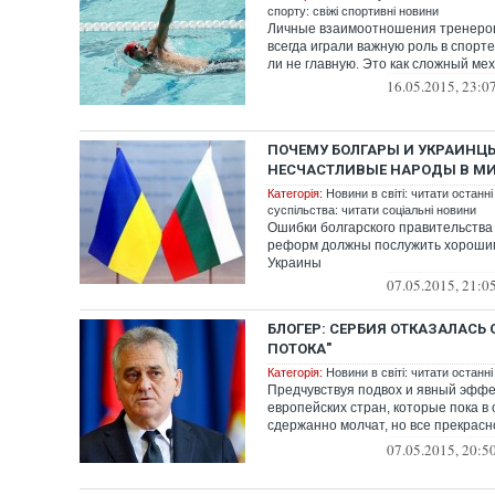
спорту: свіжі спортивні новини
Личные взаимоотношения тренеров
всегда играли важную роль в спорте
ли не главную. Это как сложный меха
16.05.2015, 23:0
ПОЧЕМУ БОЛГАРЫ И УКРАИНЦ
НЕСЧАСТЛИВЫЕ НАРОДЫ В М
Категорія:
Новини в світі: читати останні
суспільства: читати соціальні новини
Ошибки болгарского правительства
реформ должны послужить хорошим
Украины
07.05.2015, 21:0
БЛОГЕР: СЕРБИЯ ОТКАЗАЛАСЬ 
ПОТОКА"
Категорія:
Новини в світі: читати останні
Предчувствуя подвох и явный эффе
европейских стран, которые пока в
сдержанно молчат, но все прекрасн
трубе ...
07.05.2015, 20:5