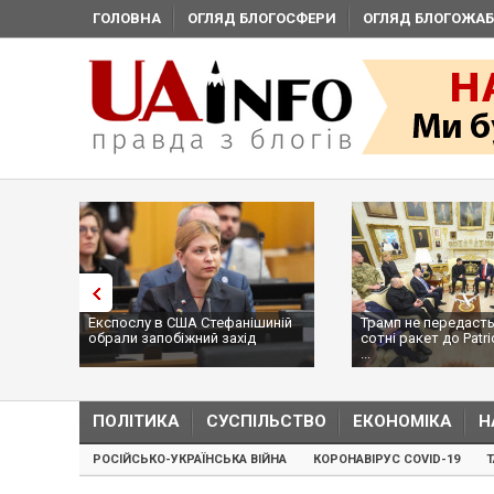
ГОЛОВНА
ОГЛЯД БЛОГОСФЕРИ
ОГЛЯД БЛОГОЖАБ
Експослу в США Стефанішиній
Трамп не передасть
обрали запобіжний захід
сотні ракет до Patri
...
ПОЛІТИКА
СУСПІЛЬСТВО
ЕКОНОМІКА
Н
РОСІЙСЬКО-УКРАЇНСЬКА ВІЙНА
КОРОНАВІРУС COVID-19