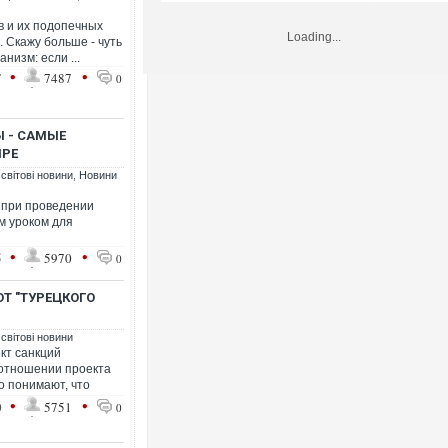
 и их подопечных
Loading...
. Скажу больше - чуть
низм: если ...
•
•
7
7487
0
Ы - САМЫЕ
ИРЕ
 світові новини
,
Новини
 при проведении
 уроком для
•
•
5
5970
0
ОТ "ТУРЕЦКОГО
 світові новини
кт санкций
 отношении проекта
о понимают, что
•
•
0
5751
0