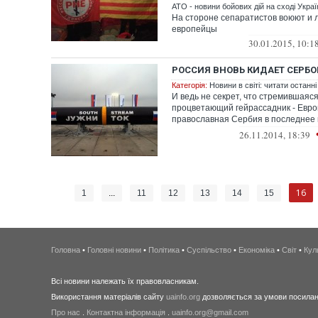
АТО - новини бойових дій на сході Украї
На стороне сепаратистов воюют и 
европейцы
30.01.2015, 10:1
РОССИЯ ВНОВЬ КИДАЕТ СЕРБО
Категорія:
Новини в світі: читати останні
И ведь не секрет, что стремившаяся
процветающий гейрассадник - Евр
православная Сербия в последнее 
испорти...
26.11.2014, 18:39
16
1
...
11
12
13
14
15
Головна
•
Головні новини
•
Політика
•
Суспільство
•
Економіка
•
Світ
•
Кул
Всі новини належать їх правовласникам.
Використання матеріалів сайту
uainfo.org
дозволяється за умови посиланн
Про нас
.
Контактна інформація
.
uainfo.org@gmail.com