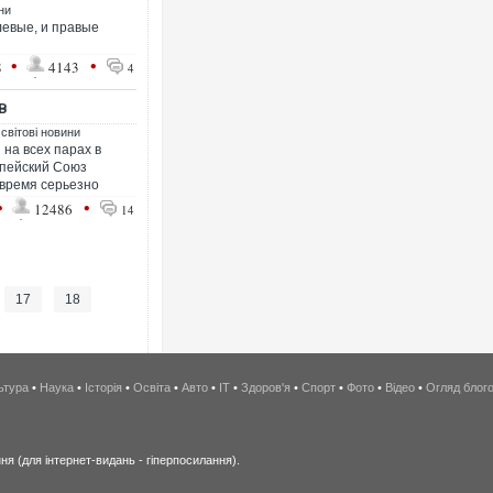
ни
левые, и правые
•
•
8
4143
4
В
 світові новини
 на всех парах в
опейский Союз
время серьезно
•
•
12486
14
17
18
ьтура
•
Наука
•
Історія
•
Освіта
•
Авто
•
IT
•
Здоров'я
•
Спорт
•
Фото
•
Відео
•
Огляд блог
я (для інтернет-видань - гіперпосилання).