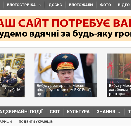
БЛОГОСТРІЧКА
ДОСЬЄ
БЛОГОЖАБИ
ФОТО
ВІДЕО
 Україні
Вибух у ресторані в Москві:
Вибух у Мос
ot, бо у США
ціллю був головком ВКС Росії,
загиблими: 
пр...
ресторан...
АДЗВИЧАЙНІ ПОДІЇ
СВІТ
КУЛЬТУРА
ЗНАННЯ
ТАРИФИ
ПОДВИГИ УКРАЇНЦІВ