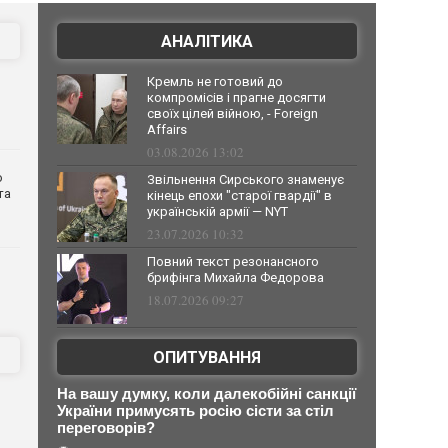
АНАЛІТИКА
Кремль не готовий до
компромісів і прагне досягти
своїх цілей війною, - Foreign
Affairs
03.08.2026 13:02
о
Звільнення Сирського знаменує
та
кінець епохи "старої гвардії" в
українській армії — NYT
23.07.2026 10:32
Повний текст резонансного
брифінга Михайла Федорова
18.07.2026 09:27
ОПИТУВАННЯ
На вашу думку, коли далекобійні санкції
України примусять росію сісти за стіл
переговорів?