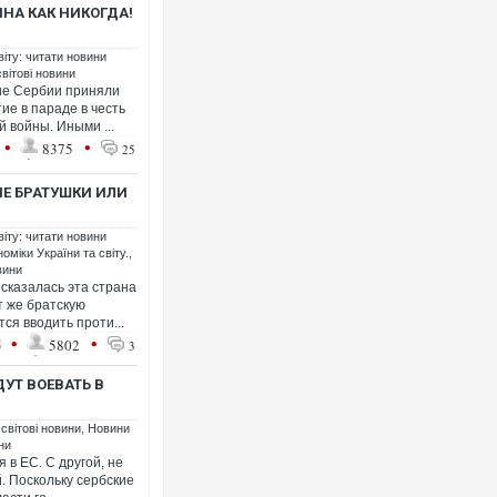
НА КАК НИКОГДА!
віту: читати новини
світові новини
ие Сербии приняли
ие в параде в честь
 войны. Иными ...
•
•
Росія атакувала Суми К
8375
25
торговельний центр, буди
ФОТО
НЕ БРАТУШКИ ИЛИ
віту: читати новини
оміки України та світу.
,
вини
сказалась эта страна
т же братскую
ся вводить проти...
•
•
5
5802
3
УТ ВОЕВАТЬ В
 світові новини
,
Новини
Топпосадовцю Повітряни
ни
підозру
 в ЕС. С другой, не
. Поскольку сербские