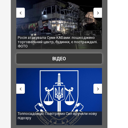
АБами: пошкоджено
Українські надзвичайники врятували козуленя
нки, є постраждалі.
під час ліквідації масштабної лісової пожежі у
Франції
ВІДЕО
х Сил вручили нову
Сили оборони уразили Ярославський НПЗ:
губернатор регіону заявив про наймасштабнішу
атаку. ВІДЕО