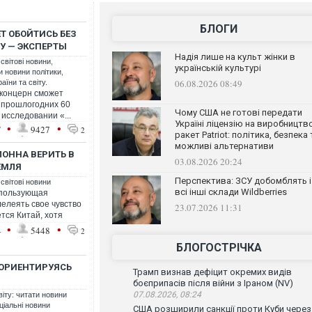
БЛОГИ
Т ОБОЙТИСЬ БЕЗ
НУ — ЭКСПЕРТЫ
Надія лише на культ жінки в
 світові новини
,
українській культурі
ти новини політики
,
06.08.2026 08:49
аїни та світу.
 концерн сможет
с прошлогодних 60
Чому США не готові передати
 исследовании «...
Україні ліцензію на виробництв
•
•
7
9427
2
ракет Patriot: політика, безпека 
можливі альтернативи
ОННА ВЕРИТЬ В
03.08.2026 20:24
ЕМЛЯ
Перспектива: ЗСУ добомблять і
 світові новини
всі інші склади Wildberries
спользующая
елеять свое чувство
23.07.2026 11:31
ся Китай, хотя
•
•
4
5448
2
БЛОГОСТРІЧКА
 ОРИЕНТИРУЯСЬ
Трамп визнав дефіцит окремих видів
боєприпасів після війни з Іраном (NV)
07.08.2026, 08:24
віту: читати новини
ціальні новини
США розширили санкції проти Куби через