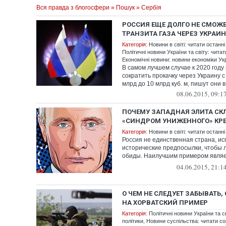
Вся правда з блогосфери
»
Пошук
» Сербія
РОССИЯ ЕЩЕ ДОЛГО НЕ СМОЖЕ
ТРАНЗИТА ГАЗА ЧЕРЕЗ УКРАИ
Категорія:
Новини в світі: читати останні
Політичні новини України та світу: чита
Економічні новини: новини економіки Укр
В самом лучшем случае к 2020 году
сократить прокачку через Украину 
млрд до 10 млрд куб. м, пишут они в
08.06.2015, 09:1
ПОЧЕМУ ЗАПАДНАЯ ЭЛИТА СКЛ
«СИНДРОМ УНИЖЕННОГО» КР
Категорія:
Новини в світі: читати останні
Россия не единственная страна, и
исторические предпосылки, чтобы л
обиды. Наилучшим примером являет
случай...
04.06.2015, 21:1
О ЧЕМ НЕ СЛЕДУЕТ ЗАБЫВАТЬ,
НА ХОРВАТСКИЙ ПРИМЕР
Категорія:
Політичні новини України та с
політики
,
Новини суспільства: читати со