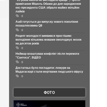
"65 років ніколи не виглядали краще", - фото-
привітання Мішель Обами до дня народження
екс-президента США зібрало майже мільйон
лайків
0
Audi готується до випуску нового покоління
позашляховика Q8
0
Рецепт молодості виявився простішим:
володіння кількома мовами омолоджує мозок
на десяток років
0
Неймар влаштував конфлікт після перемоги
"Сантоса". ВІДЕО
0
Достатньо було погладити: лемури на
Мадагаскарі стали жертвами людського вірусу
0
ФОТО