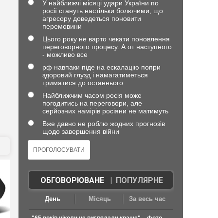
У найближчі місяці удари України по
росії стануть настільки болючими, що
агресору доведеться поновити
перемовини
Цього року не варто чекати поновлення
переговорного процесу. А от наступного
- можливо все
рф навпаки піде на ескалацію попри
здоровий глузд і намагатиметься
триматися до останнього
Найближчим часом росія може
погодитись на переговори, але
серйозних намірів росіяни не матимуть
Вже давно не роблю жодних прогнозів
щодо завершення війни
ОБГОВОРЮВАНЕ
|
ПОПУЛЯРНЕ
День
Місяць
За весь час