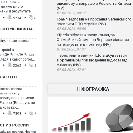
е развязала
військову співпрацю з Росією та Китаєм
 но уже много
(NV)
нены в результате
07.08.2026, 08:12
•
•
5
5234
0
Трамп відповів на прохання Зеленського
посилити ППО України (NV)
РІЄНТУЮЧИСЬ НА
07.08.2026, 08:00
«Треба зібрати класну команду».
Олімпійський чемпіон Верняєв зізнався,
віту: читати новини
чи планує піти в політику (NV)
07.08.2026, 07:31
країні в
з «ДНР» і «ЛНР» так
Перегляньте звички. Що відбувається
алася з самопрогол...
з організмом при щоденній відмові від
•
•
4
8862
сніданку (NV)
2
07.08.2026, 07:01
НА С ЕГО
ІНФОГРАФІКА
 світові новини
,
аїни та світу.
последнего времени
 Европе (Беларусь не
 хоть как...
•
•
8
7393
2
ЮТ ИЗ РОССИИ
оціальні новини
,
Новини