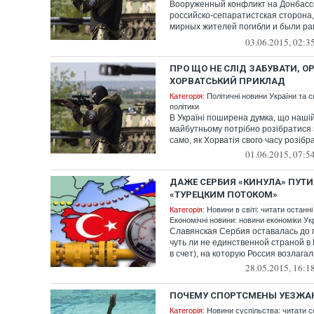
Вооруженный конфликт на Донбасс
российско-сепаратистская сторона,
мирных жителей погибли и были ра
военных де...
03.06.2015, 02:3
ПРО ЩО НЕ СЛІД ЗАБУВАТИ, О
ХОРВАТСЬКИЙ ПРИКЛАД
Категорія:
Політичні новини України та с
політики
В Україні поширена думка, що нашій 
майбутньому потрібно розібратися 
само, як Хорватія свого часу розібр
01.06.2015, 07:5
ДАЖЕ СЕРБИЯ «КИНУЛА» ПУТИ
«ТУРЕЦКИМ ПОТОКОМ»
Категорія:
Новини в світі: читати останні
Економічні новини: новини економіки Укр
Славянская Сербия оставалась до 
чуть ли не единственной страной в
в счет), на которую Россия возлагала
28.05.2015, 16:1
ПОЧЕМУ СПОРТСМЕНЫ УЕЗЖА
Категорія:
Новини суспільства: читати с