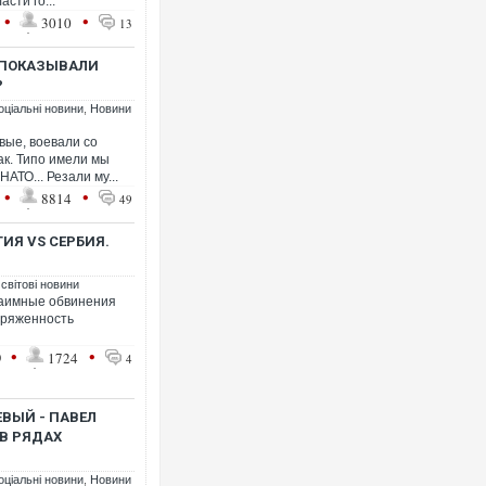
сти го...
•
•
3010
13
М ПОКАЗЫВАЛИ
?
оціальні новини
,
Новини
вые, воевали со
ак. Типо имели мы
АТО... Резали му...
•
•
8814
49
ИЯ VS СЕРБИЯ.
 світові новини
заимные обвинения
пряженность
•
•
9
1724
4
ЕВЫЙ - ПАВЕЛ
 В РЯДАХ
оціальні новини
,
Новини