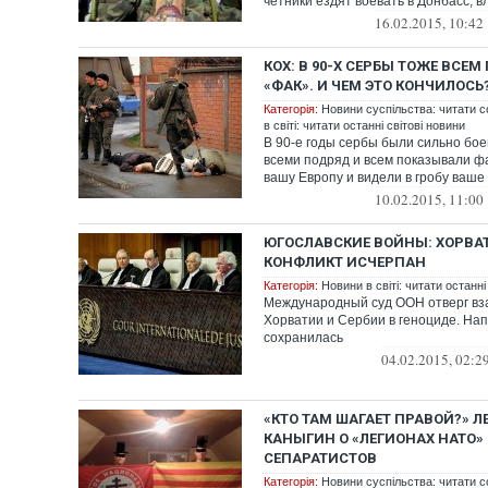
четники ездят воевать в Донбасс, вла
16.02.2015, 10:42
КОХ: В 90-Х СЕРБЫ ТОЖЕ ВСЕ
«ФАК». И ЧЕМ ЭТО КОНЧИЛОСЬ
Категорія:
Новини суспільства: читати с
в світі: читати останні світові новини
В 90-е годы сербы были сильно бое
всеми подряд и всем показывали ф
вашу Европу и видели в гробу ваше Н
10.02.2015, 11:00
ЮГОСЛАВСКИЕ ВОЙНЫ: ХОРВАТ
КОНФЛИКТ ИСЧЕРПАН
Категорія:
Новини в світі: читати останні
Международный суд ООН отверг в
Хорватии и Сербии в геноциде. На
сохранилась
04.02.2015, 02:2
«КТО ТАМ ШАГАЕТ ПРАВОЙ?» Л
КАНЫГИН О «ЛЕГИОНАХ НАТО»
СЕПАРАТИСТОВ
Категорія:
Новини суспільства: читати с