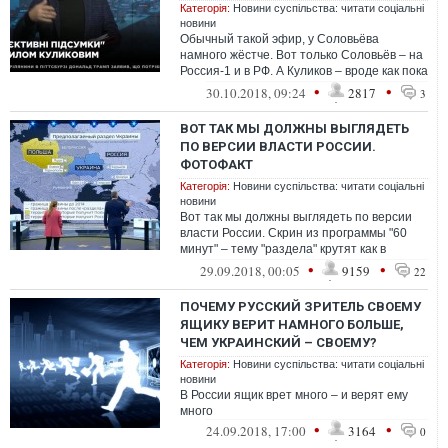
Категорія:
Новини суспільства: читати соціальні
новини
Обычный такой эфир, у Соловьёва
намного жёстче. Вот только Соловьёв – на
Россия-1 и в РФ. А Куликов – вроде как пока
в Украине, на телеканале, номинал...
•
•
30.10.2018, 09:24
2817
3
ВОТ ТАК МЫ ДОЛЖНЫ ВЫГЛЯДЕТЬ
ПО ВЕРСИИ ВЛАСТИ РОССИИ.
ФОТОФАКТ
Категорія:
Новини суспільства: читати соціальні
новини
Вот так мы должны выглядеть по версии
власти России. Скрин из программы "60
минут" ‒ тему "раздела" крутят как в
новостях, так и в ток-шоу.
•
•
29.09.2018, 00:05
9159
22
ПОЧЕМУ РУССКИЙ ЗРИТЕЛЬ СВОЕМУ
ЯЩИКУ ВЕРИТ НАМНОГО БОЛЬШЕ,
ЧЕМ УКРАИНСКИЙ – СВОЕМУ?
Категорія:
Новини суспільства: читати соціальні
новини
В России ящик врет много – и верят ему
много
•
•
24.09.2018, 17:00
3164
0