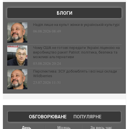
БЛОГИ
Надія лише на культ жінки в українській культурі
06.08.2026 08:49
Чому США не готові передати Україні ліцензію на
виробництво ракет Patriot: політика, безпека та
можливі альтернативи
03.08.2026 20:24
Перспектива: ЗСУ добомблять і всі інші склади
Wildberries
23.07.2026 11:31
ОБГОВОРЮВАНЕ
|
ПОПУЛЯРНЕ
День
Місяць
За весь час