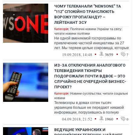
ЧОМУ ТЕЛЕКАНАЛИ "NEWSONE" ТА
"112" СПОКІЙНО ТРАНСЛЮЮТЬ
ВОРОЖУ ПРОПАГАНДУ? –
ЛЕЙТЕНАНТ ЗСУ
Категорія:
Політичні новини України та світу:
читати новини політики
Ни одной вменяемой госпрограммы по
привлечению частной инициативы за 27
лет. Мы теряем целые сокровища, которые
могли бы приносить деньги на туризме. ...
•
•
19.09.2018, 14:48
3659
7
ИЗ-ЗА ОТКЛЮЧЕНИЯ АНАЛОГОВОГО
ТЕЛЕВИДЕНИЯ ТЮНЕРЫ
ПОДОРОЖАЛИ ПОЧТИ ВДВОЕ – ЭТО
СЛУЧАЙНО НЕ ОЧЕРЕДНОЙ БИЗНЕС-
ПРОЕКТ?
Категорія:
Новини суспільства: читати соціальні
новини
Телевизоры в домах сотен тысяч
украинцев больше не передают никакой
информации, погрузившись в полную
тишину.
•
•
04.09.2018, 21:52
1960
0
ВЕДУЩИЕ УКРАИНСКИХ И