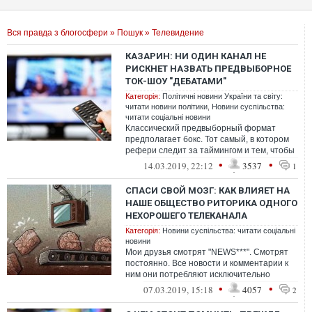
Вся правда з блогосфери
»
Пошук
» Телевидение
КАЗАРИН: НИ ОДИН КАНАЛ НЕ
РИСКНЕТ НАЗВАТЬ ПРЕДВЫБОРНОЕ
ТОК-ШОУ "ДЕБАТАМИ"
Категорія:
Політичні новини України та світу:
читати новини політики
,
Новини суспільства:
читати соціальні новини
Классический предвыборный формат
предполагает бокс. Тот самый, в котором
рефери следит за таймингом и тем, чтобы
бойцы не били ниже пояса. А зритель х...
•
•
14.03.2019, 22:12
3537
1
СПАСИ СВОЙ МОЗГ: КАК ВЛИЯЕТ НА
НАШЕ ОБЩЕСТВО РИТОРИКА ОДНОГО
НЕХОРОШЕГО ТЕЛЕКАНАЛА
Категорія:
Новини суспільства: читати соціальні
новини
Мои друзья смотрят "NEWS***". Смотрят
постоянно. Все новости и комментарии к
ним они потребляют исключительно
посредством "NEWS***"
•
•
07.03.2019, 15:18
4057
2