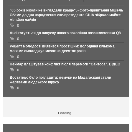
"65 років ніколи не виглядали краще", - фото-привітання Мішель
Обами до дня народження екс-президента США зібрало майже
мільйон лайків
0
Audi готується до випуску нового покоління позашляховика Q8
0
Рецепт молодості виявився простішим: володіння кількома
мовами омолоджує мозок на десяток років
0
Неймар влаштував конфлікт після перемоги "Сантоса". ВІДЕО
0
Достатньо було погладити: лемури на Мадагаскарі стали
жертвами людського вірусу
0
Loading...