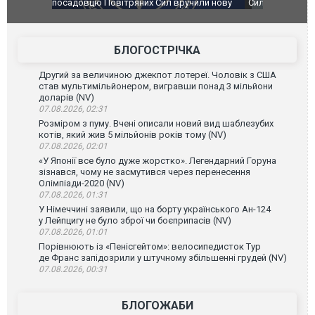
чили нову
Сили оборони уразили Ярославський НПЗ:
Неймар вла
губернатор регіону заявив про наймасштабнішу
"Сантоса".
атаку. ВІДЕО
БЛОГОСТРІЧКА
Другий за величиною джекпот лотереї. Чоловік з США
став мультимільйонером, вигравши понад 3 мільйони
доларів (NV)
07.08.2026, 02:31
Розміром з пуму. Вчені описали новий вид шаблезубих
котів, який жив 5 мільйонів років тому (NV)
07.08.2026, 02:01
«У Японії все було дуже жорстко». Легендарний Горуна
зізнався, чому не засмутився через перенесення
Олімпіади-2020 (NV)
07.08.2026, 01:31
У Німеччині заявили, що на борту українського Ан-124
у Лейпцигу не було зброї чи боєприпасів (NV)
07.08.2026, 01:01
Порівнюють із «Пенісгейтом»: велосипедисток Тур
де Франс запідозрили у штучному збільшенні грудей (NV)
07.08.2026, 00:31
БЛОГОЖАБИ