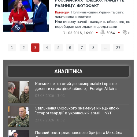
РОССИЙСКИХ ТЕЛЕШОУ: НАЙДИТЕ
РАЗНИЦУ. ФОТОФАКТ
Категорія:
Політичні новини України та світу:
читати новини політики
Или гигиену начнёт наводить общество, не
перебирая методами и средствами
•
•
31.08.2018, 16:00
3084
0
3
1
2
4
5
6
7
8
...
27
АНАЛІТИКА
Кремль не готовий до компромісів і прагне
досягти своїх цілей війною, - Foreign Affairs
03.08.2026 13:02
Звільнення Сирського знаменує кінець епохи
"старої гвардії" в українській армії — NYT
23.07.2026 10:32
Повний текст резонансного брифінга Михайла