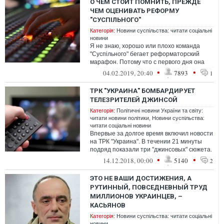
О ЧЕМ СТОИТ ПОМНИТЬ, ПРЕЖДЕ
ЧЕМ ОЦЕНИВАТЬ РЕФОРМУ
"СУСПІЛЬНОГО"
Категорія:
Новини суспільства: читати соціальні
новини
Я не знаю, хорошо или плохо команда
"Суспiльного" бегает реформаторский
марафон. Потому что с первого дня она
бежит с подрезанными сухожилиями и
•
•
04.02.2019, 20:40
7893
1
связа...
ТРК "УКРАИНА" БОМБАРДИРУЕТ
ТЕЛЕЗРИТЕЛЕЙ ДЖИНСОЙ
Категорія:
Політичні новини України та світу:
читати новини політики
,
Новини суспільства:
читати соціальні новини
Впервые за долгое время включил новости
на ТРК "Украина". В течении 21 минуты
подряд показали три "джинсовых" сюжета.
Сначала интервью с Ляшко, затем ...
•
•
14.12.2018, 00:00
5140
2
ЭТО НЕ ВАШИ ДОСТИЖЕНИЯ, А
РУТИННЫЙ, ПОВСЕДНЕВНЫЙ ТРУД
МИЛЛИОНОВ УКРАИНЦЕВ, –
КАСЬЯНОВ
Категорія:
Новини суспільства: читати соціальні
новини