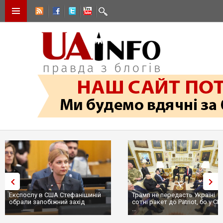
Експослу в США Стефанішиній
Трамп не передасть Україні
обрали запобіжний захід
сотні ракет до Patriot, бо у С
...