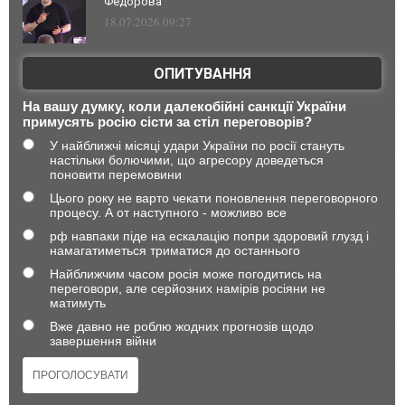
Федорова
18.07.2026 09:27
ОПИТУВАННЯ
На вашу думку, коли далекобійні санкції України
примусять росію сісти за стіл переговорів?
У найближчі місяці удари України по росії стануть
настільки болючими, що агресору доведеться
поновити перемовини
Цього року не варто чекати поновлення переговорного
процесу. А от наступного - можливо все
рф навпаки піде на ескалацію попри здоровий глузд і
намагатиметься триматися до останнього
Найближчим часом росія може погодитись на
переговори, але серйозних намірів росіяни не
матимуть
Вже давно не роблю жодних прогнозів щодо
завершення війни