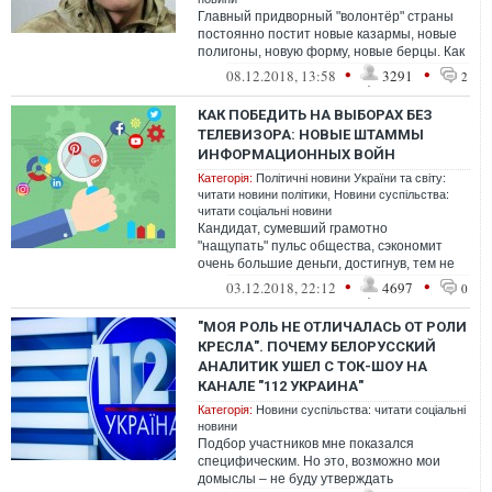
Главный придворный "волонтёр" страны
постоянно постит новые казармы, новые
полигоны, новую форму, новые берцы. Как
будто он сам, за свои деньги, своим...
•
•
08.12.2018, 13:58
3291
2
КАК ПОБЕДИТЬ НА ВЫБОРАХ БЕЗ
ТЕЛЕВИЗОРА: НОВЫЕ ШТАММЫ
ИНФОРМАЦИОННЫХ ВОЙН
Категорія:
Політичні новини України та світу:
читати новини політики
,
Новини суспільства:
читати соціальні новини
Кандидат, сумевший грамотно
"нащупать" пульс общества, сэкономит
очень большие деньги, достигнув, тем не
менее, приемлемых результатов
•
•
03.12.2018, 22:12
4697
0
"МОЯ РОЛЬ НЕ ОТЛИЧАЛАСЬ ОТ РОЛИ
КРЕСЛА". ПОЧЕМУ БЕЛОРУССКИЙ
АНАЛИТИК УШЕЛ С ТОК-ШОУ НА
КАНАЛЕ "112 УКРАИНА"
Категорія:
Новини суспільства: читати соціальні
новини
Подбор участников мне показался
специфическим. Но это, возможно мои
домыслы – не буду утверждать