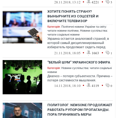
•
•
28.11.2018, 13:12
4221
5
ХОТИТЕ ПОНЯТЬ СТРАНУ?
ВЫНЫРНИТЕ ИЗ СОЦСЕТЕЙ И
ВКЛЮЧИТЕ ТЕЛЕВИЗОР
Категорія:
Політичні новини України та світу:
читати новини політики
,
Новини суспільства:
читати соціальні новини
Украина остается аналоговой страной, в
которой самый дисциплинированный
избиратель продолжает сидеть перед
голубым экраном. Хотите понять его
•
•
21.11.2018, 18:05
1663
1
картину ...
"БЕЛЫЙ ШУМ" УКРАИНСКОГО ЭФИРА
Категорія:
Новини суспільства: читати соціальні
новини
Диагноз – потеря субъектности. Причина –
потеря системности мышления.
•
•
14.11.2018, 18:10
4119
0
ПОЛИТОЛОГ: NEWSONE ПРОДОЛЖАЕТ
РАБОТАТЬ РУПОРОМ ПРОПАГАНДЫ.
ПОРА ПРИНИМАТЬ МЕРЫ