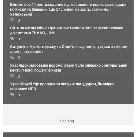
Відомо про 44 постраждалих від масованого російського удару
по Києву та Київщині. Ще 17 людей, на жаль, загинуло, -
Зеленський
0
США за місяці війни з Іраном вистріляли 80% перехоплювачів
до системи THAAD, - ЗМІ
0
Ситуація в Краматорську та Слов'янську погіршується з кожним
днем, – журналіст
0
Унаслідок масованої ворожої атаки було знищено сортувальний
центр "Нової пошти" в Києві
0
У російській Уфі пролунали вибухи: під ударом, ймовірно,
опинився НПЗ
0
Loading...