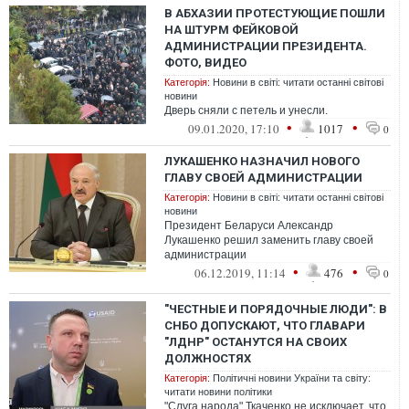
В АБХАЗИИ ПРОТЕСТУЮЩИЕ ПОШЛИ
НА ШТУРМ ФЕЙКОВОЙ
АДМИНИСТРАЦИИ ПРЕЗИДЕНТА.
ФОТО, ВИДЕО
Категорія:
Новини в світі: читати останні світові
новини
Дверь сняли с петель и унесли.
•
•
09.01.2020, 17:10
1017
0
ЛУКАШЕНКО НАЗНАЧИЛ НОВОГО
ГЛАВУ СВОЕЙ АДМИНИСТРАЦИИ
Категорія:
Новини в світі: читати останні світові
новини
Президент Беларуси Александр
Лукашенко решил заменить главу своей
администрации
•
•
06.12.2019, 11:14
476
0
"ЧЕСТНЫЕ И ПОРЯДОЧНЫЕ ЛЮДИ": В
СНБО ДОПУСКАЮТ, ЧТО ГЛАВАРИ
"ЛДНР" ОСТАНУТСЯ НА СВОИХ
ДОЛЖНОСТЯХ
Категорія:
Політичні новини України та світу:
читати новини політики
"Слуга народа" Ткаченко не исключает, что