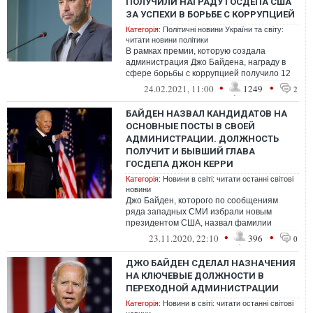
ПОЛУЧИЛИ НАГРАДУ ГОСДЕПА США
ЗА УСПЕХИ В БОРЬБЕ С КОРРУПЦИЕЙ
Категорія:
Політичні новини України та світу:
читати новини політики
В рамках премии, которую создала
администрация Джо Байдена, награду в
сфере борьбы с коррупцией получило 12
человек из разных стран мира, среди них и
•
•
24.02.2021, 11:00
1249
2
...
БАЙДЕН НАЗВАЛ КАНДИДАТОВ НА
ОСНОВНЫЕ ПОСТЫ В СВОЕЙ
АДМИНИСТРАЦИИ. ДОЛЖНОСТЬ
ПОЛУЧИТ И БЫВШИЙ ГЛАВА
ГОСДЕПА ДЖОН КЕРРИ
Категорія:
Новини в світі: читати останні світові
новини
Джо Байден, которого по сообщениям
ряда западных СМИ избрали новым
президентом США, назвал фамилии
кандидатов, которых планирует назначить
•
•
23.11.2020, 22:10
396
0
после инауг...
ДЖО БАЙДЕН СДЕЛАЛ НАЗНАЧЕНИЯ
НА КЛЮЧЕВЫЕ ДОЛЖНОСТИ В
ПЕРЕХОДНОЙ АДМИНИСТРАЦИИ
Категорія:
Новини в світі: читати останні світові