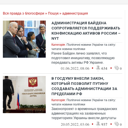
Вся правда з блогосфери
»
Пошук
» администрация
АДМИНИСТРАЦИЯ БАЙДЕНА
СОПРОТИВЛЯЕТСЯ ПОДДЕРЖИВАТЬ
КОНФИСКАЦИЮ АКТИВОВ РОССИИ –
NYT
Категорія:
Політичні новини України та світу:
читати новини політики
Ранее Байден лично заявлял, что
подготовил инициативу, позволяющую
передавать активы РФ Украине.
•
•
01.06.2022, 08:06
634
0
В ГОСДУМУ ВНЕСЛИ ЗАКОН,
КОТОРЫЙ ПОЗВОЛИТ ПУТИНУ
СОЗДАВАТЬ АДМИНИСТРАЦИИ ЗА
ПРЕДЕЛАМИ РФ
Категорія:
Політичні новини України та світу:
читати новини політики
Законопроект о временных гражданских
администрациях на захваченных
территориях Украины внесли депутаты
"Справедливой России - За правду" во
•
•
20.05.2022, 03:06
937
0
главе с Се...