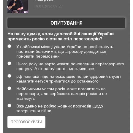
18.07.2026 09:27
ОПИТУВАННЯ
На вашу думку, коли далекобійні санкції України
примусять росію сісти за стіл переговорів?
У найближчі місяці удари України по росії стануть
настільки болючими, що агресору доведеться
поновити перемовини
Цього року не варто чекати поновлення переговорного
процесу. А от наступного - можливо все
рф навпаки піде на ескалацію попри здоровий глузд і
намагатиметься триматися до останнього
Найближчим часом росія може погодитись на
переговори, але серйозних намірів росіяни не
матимуть
Вже давно не роблю жодних прогнозів щодо
завершення війни