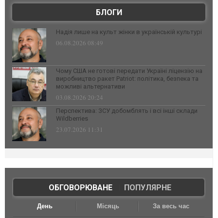
БЛОГИ
Надія лише на культ жінки в українській культурі
06.08.2026 08:49
Чому США не готові передати Україні ліцензію на
виробництво ракет Patriot: політика, безпека та
можливі альтернативи
03.08.2026 20:24
Перспектива: ЗСУ добомблять і всі інші склади
Wildberries
23.07.2026 11:31
ОБГОВОРЮВАНЕ
|
ПОПУЛЯРНЕ
День
Місяць
За весь час