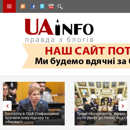
Експослу в США Стефанішиній
Трамп не передасть Україні
вручили нову підозру та
сотні ракет до Patriot, бо у С
обирають...
...