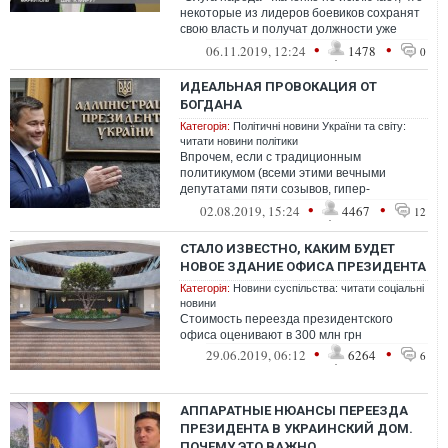
некоторые из лидеров боевиков сохранят
свою власть и получат должности уже
после деоккупации.
•
•
06.11.2019, 12:24
1478
0
ИДЕАЛЬНАЯ ПРОВОКАЦИЯ ОТ
БОГДАНА
Категорія:
Політичні новини України та світу:
читати новини політики
Впрочем, если с традиционным
политикумом (всеми этими вечными
депутатами пяти созывов, гипер-
министрами и губернаторами-кислотными
•
•
02.08.2019, 15:24
4467
12
террористам) все уж...
СТАЛО ИЗВЕСТНО, КАКИМ БУДЕТ
НОВОЕ ЗДАНИЕ ОФИСА ПРЕЗИДЕНТА
Категорія:
Новини суспільства: читати соціальні
новини
Стоимость переезда президентского
офиса оценивают в 300 млн грн
•
•
29.06.2019, 06:12
6264
6
АППАРАТНЫЕ НЮАНСЫ ПЕРЕЕЗДА
ПРЕЗИДЕНТА В УКРАИНСКИЙ ДОМ.
ПОЧЕМУ ЭТО ВАЖНО