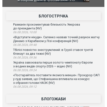
ймасштабнішу
"Сантоса". ВІДЕО
допінгової 
БЛОГОСТРІЧКА
Рахманін прокоментував близькість Умєрова
до президента (NV)
06.08.2026, 10:00
«Відступати нікуди». Саленко назвав точний рахунок матчу
Динамо з Карабахом у Лізі конференцій (NV)
06.08.2026, 09:48
Тбілісі повністю знеструмлений: в Грузії стався третій
блекаут за два тижні (NV)
06.08.2026, 09:36
Україна завоювала перше золото чемпіонату Європи
з водних видів спорту-2026 — відео (NV)
06.08.2026, 09:24
«Постарайтесь поставити якомога менше». Прокурор САП
у суді заявив, що Стефанішина впливала на конкурс
з обрання голови НАЗК (NV)
06.08.2026, 09:12
БЛОГОЖАБИ