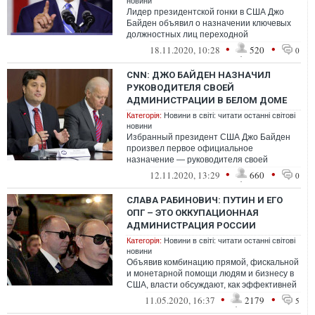
новини
Лидер президентской гонки в США Джо
Байден объявил о назначении ключевых
должностных лиц переходной
администрации.
•
•
18.11.2020, 10:28
520
0
CNN: ДЖО БАЙДЕН НАЗНАЧИЛ
РУКОВОДИТЕЛЯ СВОЕЙ
АДМИНИСТРАЦИИ В БЕЛОМ ДОМЕ
Категорія:
Новини в світі: читати останні світові
новини
Избранный президент США Джо Байден
произвел первое официальное
назначение — руководителя своей
администрации в Белом доме.
•
•
12.11.2020, 13:29
660
0
СЛАВА РАБИНОВИЧ: ПУТИН И ЕГО
ОПГ – ЭТО ОККУПАЦИОННАЯ
АДМИНИСТРАЦИЯ РОССИИ
Категорія:
Новини в світі: читати останні світові
новини
Объявив комбинацию прямой, фискальной
и монетарной помощи людям и бизнесу в
США, власти обсуждают, как эффективней
и быстрей предоставить эту помощь. ...
•
•
11.05.2020, 16:37
2179
5