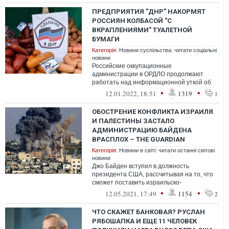
ПРЕДПРИЯТИЯ "ДНР" НАКОРМЯТ
РОССИЯН КОЛБАСОЙ "С
ВКРАПЛЕНИЯМИ" ТУАЛЕТНОЙ
БУМАГИ
Категорія:
Новини суспільства: читати соціальні
новини
Российские оккупационные
администрации в ОРДЛО продолжают
работать над информационной уткой об
успешном экспортном потенциале
•
•
12.01.2022, 18:51
1319
1
недореспублик "Л/ДНР".
ОБОСТРЕНИЕ КОНФЛИКТА ИЗРАИЛЯ
И ПАЛЕСТИНЫ ЗАСТАЛО
АДМИНИСТРАЦИЮ БАЙДЕНА
ВРАСПЛОХ – THE GUARDIAN
Категорія:
Новини в світі: читати останні світові
новини
Джо Байден вступил в должность
президента США, рассчитывая на то, что
сможет поставить израильско-
палестинский вопрос на второй план
•
•
12.05.2021, 17:49
1154
2
ЧТО СКАЖЕТ БАНКОВАЯ? РУСЛАН
РЯБОШАПКА И ЕЩЕ 11 ЧЕЛОВЕК