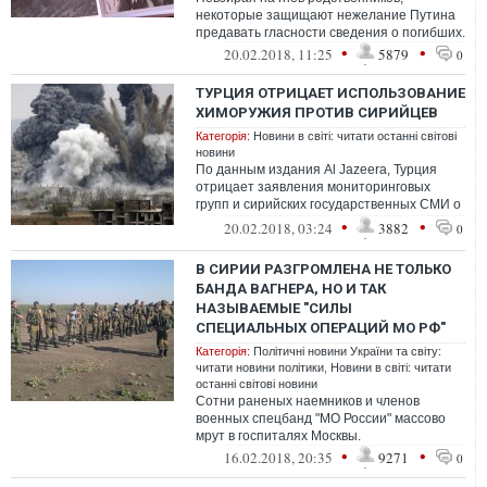
некоторые защищают нежелание Путина
предавать гласности сведения о погибших.
•
•
20.02.2018, 11:25
5879
0
ТУРЦИЯ ОТРИЦАЕТ ИСПОЛЬЗОВАНИЕ
ХИМОРУЖИЯ ПРОТИВ СИРИЙЦЕВ
Категорія:
Новини в світі: читати останні світові
новини
По данным издания Al Jazeera, Турция
отрицает заявления мониторинговых
групп и сирийских государственных СМИ о
том, что турецкие военнослужащие
•
•
20.02.2018, 03:24
3882
0
исполь...
В СИРИИ РАЗГРОМЛЕНА НЕ ТОЛЬКО
БАНДА ВАГНЕРА, НО И ТАК
НАЗЫВАЕМЫЕ "СИЛЫ
СПЕЦИАЛЬНЫХ ОПЕРАЦИЙ МО РФ"
Категорія:
Політичні новини України та світу:
читати новини політики
,
Новини в світі: читати
останні світові новини
Сотни раненых наемников и членов
военных спецбанд "МО России" массово
мрут в госпиталях Москвы.
•
•
16.02.2018, 20:35
9271
0