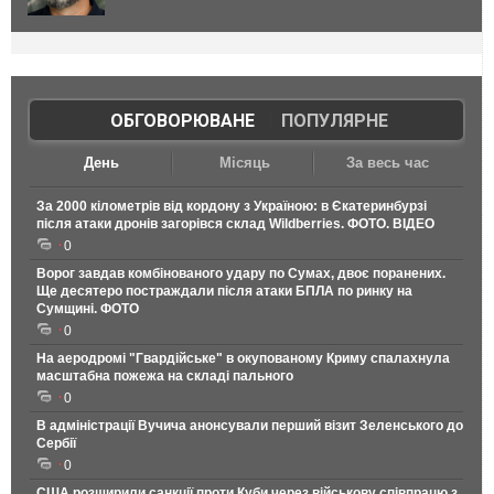
ОБГОВОРЮВАНЕ
|
ПОПУЛЯРНЕ
День
Місяць
За весь час
За 2000 кілометрів від кордону з Україною: в Єкатеринбурзі
після атаки дронів загорівся склад Wildberries. ФОТО. ВІДЕО
0
Ворог завдав комбінованого удару по Сумах, двоє поранених.
Ще десятеро постраждали після атаки БПЛА по ринку на
Сумщині. ФОТО
0
На аеродромі "Гвардійське" в окупованому Криму спалахнула
масштабна пожежа на складі пального
0
В адміністрації Вучича анонсували перший візит Зеленського до
Сербії
0
США розширили санкції проти Куби через військову співпрацю з