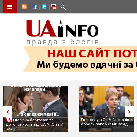
Експослу в США Стефанішині
Підбірка блогожаб та
обрали запобіжний захід
фотоприколів від UAINFO за 7
серпня