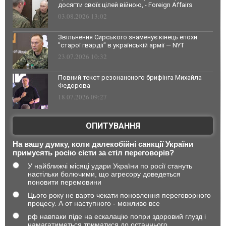
досягти своїх цілей війною, - Foreign Affairs
03.08.2026 13:02
Звільнення Сирського знаменує кінець епохи
"старої гвардії" в українській армії — NYT
23.07.2026 10:32
Повний текст резонансного брифінга Михайла
Федорова
18.07.2026 09:27
ОПИТУВАННЯ
На вашу думку, коли далекобійні санкції України
примусять росію сісти за стіл переговорів?
У найближчі місяці удари України по росії стануть
настільки болючими, що агресору доведеться
поновити перемовини
Цього року не варто чекати поновлення переговорного
процесу. А от наступного - можливо все
рф навпаки піде на ескалацію попри здоровий глузд і
намагатиметься триматися до останнього