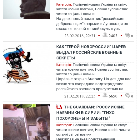
Категорія:
Політичні новини України та світу:
читати новини політики
,
Новини суспільства:
читати соціальні новини
На днях новый памятник "российским
добровольцам" открыли в Луганске, и он
оказался точной копией скульптуры,
которую ранее установили в Сирии. Даже
•
•
23.02.2018, 22:31
2403
0
не...
КАК "ГЕРОЙ НОВОРОССИИ" ЦАРЕВ
ВЫДАЛ РОССИЙСКИЕ ВОЕННЫЕ
СЕКРЕТЫ
Категорія:
Політичні новини України та світу:
читати новини політики
,
Новини суспільства:
читати соціальні новини
Царёв не открыл Америку. Но для для нас
важно это очередное подтверждение
российского военного присутствия на
Донбассе. Важно ещё и потому, что оно
•
•
21.02.2018, 22:25
6650
0
оз...
THE GUARDIAN: РОССИЙСКИЕ
НАЕМНИКИ В СИРИИ: "ТИХО
ПОХОРОНЕНЫ И ЗАБЫТЫ"
Категорія:
Політичні новини України та світу:
читати новини політики
,
Новини в світі: читати
останні світові новини
Невзирая на гнев родственников,