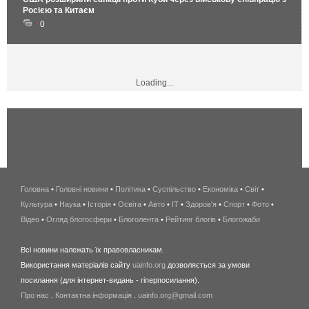
Росією та Китаєм
0
Loading...
Головна
•
Головні новини
•
Політика
•
Суспільство
•
Економіка
беспроводной
•
Світ
•
Культура
•
Наука
•
Історія
•
Освіта
•
Авто
•
IT
•
Здоров'я
интернет
•
Спорт
•
Фото
•
Відео
•
Огляд блогосфери
•
Блоголента
•
Рейтинг блогів
киев
•
Блогожаби
и
Всі новини належать їх правовласникам.
область
Використання матеріалів сайту
uainfo.org
дозволяється за умови
wimax
посилання (для інтернет-видань - гіперпосилання).
интернет
Про нас
.
Контактна інформація
.
uainfo.org@gmail.com
в