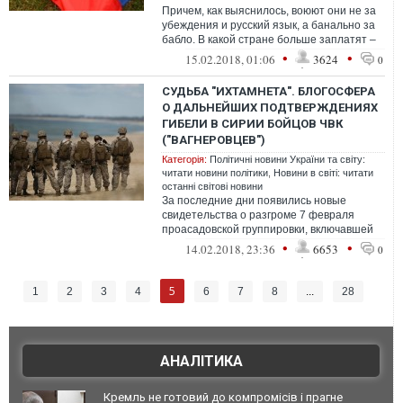
Причем, как выяснилось, воюют они не за
убеждения и русский язык, а банально за
бабло. В какой стране больше заплатят –
там и "хунта". "Гражданская во...
•
•
15.02.2018, 01:06
3624
0
СУДЬБА "ИХТАМНЕТА". БЛОГОСФЕРА
О ДАЛЬНЕЙШИХ ПОДТВЕРЖДЕНИЯХ
ГИБЕЛИ В СИРИИ БОЙЦОВ ЧВК
("ВАГНЕРОВЦЕВ")
Категорія:
Політичні новини України та світу:
читати новини політики
,
Новини в світі: читати
останні світові новини
За последние дни появились новые
свидетельства о разгроме 7 февраля
проасадовской группировки, включавшей
россиян (ЧВК — т.н. "вагнеровцы") в Сирии,
•
•
14.02.2018, 23:36
6653
0
в...
5
1
2
3
4
6
7
8
...
28
АНАЛІТИКА
Кремль не готовий до компромісів і прагне