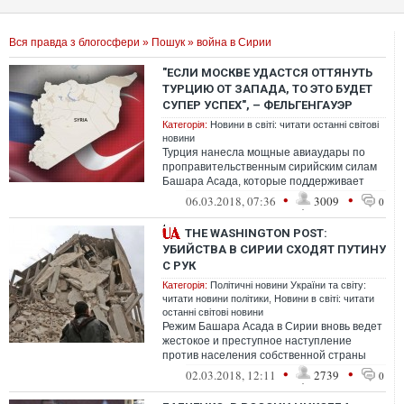
Вся правда з блогосфери
»
Пошук
» война в Сирии
"ЕСЛИ МОСКВЕ УДАСТСЯ ОТТЯНУТЬ
ТУРЦИЮ ОТ ЗАПАДА, ТО ЭТО БУДЕТ
СУПЕР УСПЕХ", – ФЕЛЬГЕНГАУЭР
Категорія:
Новини в світі: читати останні світові
новини
Турция нанесла мощные авиаудары по
проправительственным сирийским силам
Башара Асада, которые поддерживает
Россия.
•
•
06.03.2018, 07:36
3009
0
THE WASHINGTON POST:
УБИЙСТВА В СИРИИ СХОДЯТ ПУТИНУ
С РУК
Категорія:
Політичні новини України та світу:
читати новини політики
,
Новини в світі: читати
останні світові новини
Режим Башара Асада в Сирии вновь ведет
жестокое и преступное наступление
против населения собственной страны
при поддержке России и Ирана
•
•
02.03.2018, 12:11
2739
0