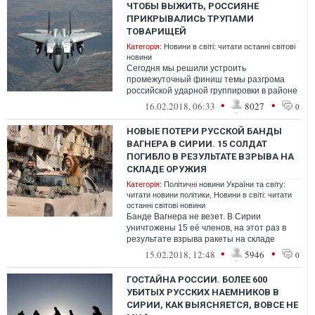
ЧТОБЫ ВЫЖИТЬ, РОССИЯНЕ
ПРИКРЫВАЛИСЬ ТРУПАМИ
ТОВАРИЩЕЙ
Категорія:
Новини в світі: читати останні світові
новини
Сегодня мы решили устроить
промежуточный финиш темы разгрома
российской ударной группировки в районе
сирийского города Дэр эз Зор.
•
•
16.02.2018, 06:33
8027
0
Промежуточным этот ...
НОВЫЕ ПОТЕРИ РУССКОЙ БАНДЫ
ВАГНЕРА В СИРИИ. 15 СОЛДАТ
ПОГИБЛО В РЕЗУЛЬТАТЕ ВЗРЫВА НА
СКЛАДЕ ОРУЖИЯ
Категорія:
Політичні новини України та світу:
читати новини політики
,
Новини в світі: читати
останні світові новини
Банде Вагнера не везет. В Сирии
уничтожены 15 её членов, на этот раз в
результате взрыва ракеты на складе
оружия на их базе
•
•
15.02.2018, 12:48
5946
0
ГОСТАЙНА РОССИИ. БОЛЕЕ 600
УБИТЫХ РУССКИХ НАЕМНИКОВ В
СИРИИ, КАК ВЫЯСНЯЕТСЯ, ВОВСЕ НЕ