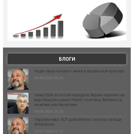
БЛОГИ
Надія лише на культ жінки в українській культурі
06.08.2026 08:49
Чому США не готові передати Україні ліцензію на
виробництво ракет Patriot: політика, безпека та
можливі альтернативи
03.08.2026 20:24
Перспектива: ЗСУ добомблять і всі інші склади
Wildberries
23.07.2026 11:31