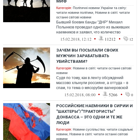
МИФ
Категорія:
Політичні новини України та світу:
читати новини політики
,
Новини в світі: читати
останні світові новини
Бывший боевик банды "ДНР" Михаил
Полынков проведал одного из выживших
наемников и заявил, что количество
раненых настолько велико, что некоторые
•
•
15.02.2018, 12:12
11212
12
лежат...
ЗАЧЕМ ВЫ ПОСЫЛАЛИ СВОИХ
МУЖЧИН ЗАРАБАТЫВАТЬ
УБИЙСТВАМИ?
Категорія:
Новини в світі: читати останні світові
новини
Судя по тому, как в ленту обсуждений
массово хлынули россияне, а оттуда – в
спам, то тема о мясорубке вагнеровской
штурмовой группы таки проняла их до...
•
•
15.02.2018, 08:00
5266
0
РОССИЙСКИЕ НАЕМНИКИ В СИРИИ И
"ШАХТЕРЫ"/"ТРАКТОРИСТЫ"
ДОНБАССА – ЭТО ОДНИ И ТЕ ЖЕ
ЛЮДИ
Категорія:
Новини суспільства: читати соціальні
новини
,
Новини в світі: читати останні світові
новини