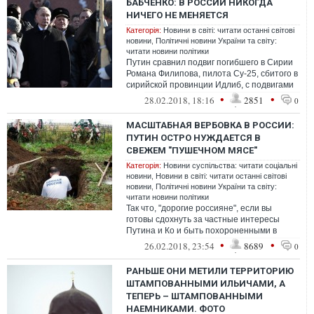
БАБЧЕНКО: В РОССИИ НИКОГДА
НИЧЕГО НЕ МЕНЯЕТСЯ
Категорія:
Новини в світі: читати останні світові
новини
,
Політичні новини України та світу:
читати новини політики
Путин сравнил подвиг погибшего в Сирии
Романа Филипова, пилота Су-25, сбитого в
сирийской провинции Идлиб, с подвигами
героев Великой Отечественной во...
•
•
28.02.2018, 18:16
2851
0
МАСШТАБНАЯ ВЕРБОВКА В РОССИИ:
ПУТИН ОСТРО НУЖДАЕТСЯ В
СВЕЖЕМ "ПУШЕЧНОМ МЯСЕ"
Категорія:
Новини суспільства: читати соціальні
новини
,
Новини в світі: читати останні світові
новини
,
Політичні новини України та світу:
читати новини політики
Так что, "дорогие россияне", если вы
готовы сдохнуть за частные интересы
Путина и Ко и быть похороненными в
безымянной яме в Сирии или Украине, то
•
•
26.02.2018, 23:54
8689
0
доб...
РАНЬШЕ ОНИ МЕТИЛИ ТЕРРИТОРИЮ
ШТАМПОВАННЫМИ ИЛЬИЧАМИ, А
ТЕПЕРЬ – ШТАМПОВАННЫМИ
НАЕМНИКАМИ. ФОТО