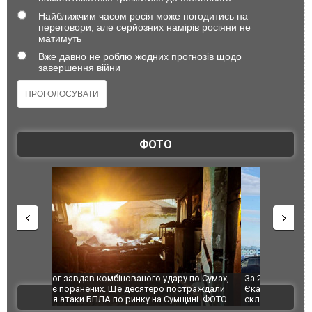
Найближчим часом росія може погодитись на
переговори, але серйозних намірів росіяни не
матимуть
Вже давно не роблю жодних прогнозів щодо
завершення війни
ФОТО
по Сумах,
За 2000 кілометрів від кордону з Україною: в
"Мої іграш
траждали
Єкатеринбурзі після атаки дронів загорівся
суперкарів
ВІДЕО
ині. ФОТО
склад Wildberries. ФОТО. ВІДЕО