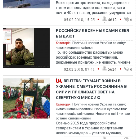
Воюя против противника, находящегося в
таком же невыгодном положении, как и
почти 40 лет назад, россияне умудряются
терять не меньше, а даже больше ав...
•
•
05.02.2018, 15:25
4612
0
РОССИЙСКИЕ ВОЕННЫЕ САМИ СЕБЯ
ВЫДАЮТ
Категорія:
Політичні новини України та світу:
читати новини політики
То, что большинство раскрытых мною
российских военных преступников,
форменные придурки, не новость. Многие
из них, после нагоняев и втыков от
•
•
02.02.2018, 07:41
5624
0
особисто...
REUTERS: "ТУМАН" ВОЙНЫ В
УКРАИНЕ: СМЕРТЬ РОССИЯНИНА В
СИРИИ ПРОЛИВАЕТ СВЕТ НА
СЕКРЕТНУЮ МИССИЮ
Категорія:
Політичні новини України та світу:
читати новини політики
,
Новини суспільства:
читати соціальні новини
,
Новини в світі: читати
останні світові новини
Осенью 2015 года пророссийским
сепаратистам в Украине представили
нового командира – усатого мужчину,
который, как и его предшественник,