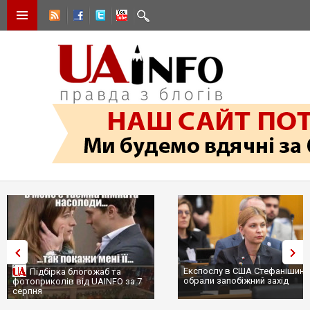
Експослу в США Стефанішині
Підбірка блогожаб та
обрали запобіжний захід
фотоприколів від UAINFO за 7
серпня