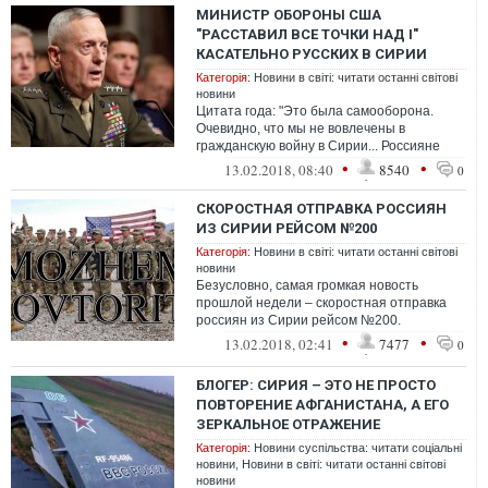
МИНИСТР ОБОРОНЫ США
"РАССТАВИЛ ВСЕ ТОЧКИ НАД І"
КАСАТЕЛЬНО РУССКИХ В СИРИИ
Категорія:
Новини в світі: читати останні світові
новини
Цитата года: "Это была самооборона.
Очевидно, что мы не вовлечены в
гражданскую войну в Сирии... Россияне
нам в то время говорили, что их сил там
•
•
13.02.2018, 08:40
8540
0
нет....
СКОРОСТНАЯ ОТПРАВКА РОССИЯН
ИЗ СИРИИ РЕЙСОМ №200
Категорія:
Новини в світі: читати останні світові
новини
Безусловно, самая громкая новость
прошлой недели – скоростная отправка
россиян из Сирии рейсом №200.
Поскольку официальной версии событий
•
•
13.02.2018, 02:41
7477
0
не дадут ни ...
БЛОГЕР: СИРИЯ – ЭТО НЕ ПРОСТО
ПОВТОРЕНИЕ АФГАНИСТАНА, А ЕГО
ЗЕРКАЛЬНОЕ ОТРАЖЕНИЕ
Категорія:
Новини суспільства: читати соціальні
новини
,
Новини в світі: читати останні світові
новини