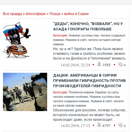
Вся правда з блогосфери
»
Пошук
» война в Сирии
"ДЕДЫ", КОНЕЧНО, "ВОЕВАЛИ", НО У
АСАДА ГОНОРАРЫ ПОБОЛЬШЕ
Категорія:
Новини суспільства: читати соціальні
новини
,
Новини в світі: читати останні світові
новини
Не, ну а че? Удобно же. Пока было можно
отжимать тачки и грабить особняки, можно
было и на Донбассе в "ополчении" воевать.
А как лавочку прикрыли, так...
•
•
14.02.2018, 22:24
3585
0
ДАЦЮК: АМЕРИКАНЦЫ В СИРИИ
ПРИМЕНИЛИ ГИБРИДНОСТЬ ПРОТИВ
ПРОИЗВОДИТЕЛЕЙ ГИБРИДНОСТИ
Категорія:
Політичні новини України та світу:
читати новини політики
,
Новини суспільства:
читати соціальні новини
,
Новини в світі: читати
останні світові новини
Объяснение для россиян, почему событие,
которого изначально не может быть, не
происходит даже, если происходит.
•
•
14.02.2018, 17:12
6797
0