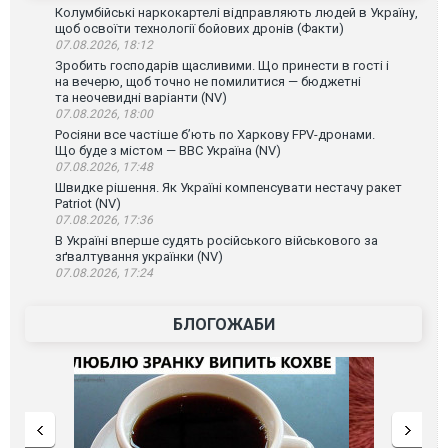
Колумбійські наркокартелі відправляють людей в Україну,
щоб освоїти технології бойових дронів (Факти)
07.08.2026, 18:12
Зробить господарів щасливими. Що принести в гості і
на вечерю, щоб точно не помилитися — бюджетні
та неочевидні варіанти (NV)
07.08.2026, 18:00
Росіяни все частіше бʼють по Харкову FPV-дронами.
Що буде з містом — ВВС Україна (NV)
07.08.2026, 17:48
Швидке рішення. Як Україні компенсувати нестачу ракет
Patriot (NV)
07.08.2026, 17:36
В Україні вперше судять російського військового за
зґвалтування українки (NV)
07.08.2026, 17:24
БЛОГОЖАБИ