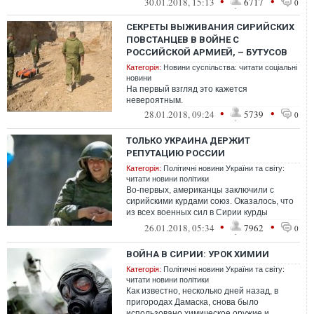
•
•
30.01.2018, 15:13
6717
0
использовал п...
СЕКРЕТЫ ВЫЖИВАНИЯ СИРИЙСКИХ
ПОВСТАНЦЕВ В ВОЙНЕ С
РОССИЙСКОЙ АРМИЕЙ, – БУТУСОВ
Категорія:
Новини суспільства: читати соціальні
новини
На первый взгляд это кажется
невероятным.
•
•
28.01.2018, 09:24
5739
0
ТОЛЬКО УКРАИНА ДЕРЖИТ
РЕПУТАЦИЮ РОССИИ
Категорія:
Політичні новини України та світу:
читати новини політики
Во-первых, американцы заключили с
сирийскими курдами союз. Оказалось, что
из всех военных сил в Сирии курды
наиболее боеспособны. Курды
•
•
26.01.2018, 05:34
7962
0
действительно ...
ВОЙНА В СИРИИ: УРОК ХИМИИ
Категорія:
Політичні новини України та світу:
читати новини політики
Как известно, несколько дней назад, в
пригородах Дамаска, снова было
использовано химическое оружие и