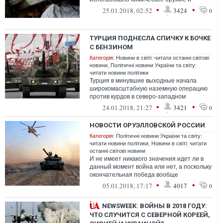
погибли люди. Не удивительно, что это
•
•
25.01.2018, 02:52
3424
0
произошло ...
ТУРЦИЯ ПОДНЕСЛА СПИЧКУ К БОЧКЕ
С БЕНЗИНОМ
Категорія:
Новини в світі: читати останні світові
новини
,
Політичні новини України та світу:
читати новини політики
Турция в минувшие выходные начала
широкомасштабную наземную операцию
против курдов в северо-западном
сирийском регионе Африн
•
•
24.01.2018, 21:27
3421
0
НОВОСТИ ОРУЭЛЛОВСКОЙ РОССИИ
Категорія:
Політичні новини України та світу:
читати новини політики
,
Новини в світі: читати
останні світові новини
И не имеет никакого значения идет ли в
данный момент война или нет, а поскольку
окончательная победа вообще
невозможна – не важно выигрываем мы
•
•
05.01.2018, 17:17
4017
0
войну ...
NEWSWEEK: ВОЙНЫ В 2018 ГОДУ:
ЧТО СЛУЧИТСЯ С СЕВЕРНОЙ КОРЕЕЙ,