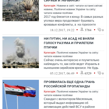
СИРИЕЙ И УКРАИНОЙ?
Категорія:
Новини в світі: читати останні світові
новини
,
Політичні новини України та світу:
читати новини політики
2017 год близится к концу. В самых разных
уголках мира продолжают бушевать
кровавые конфликты, а на горизонте
видны новые войны.
•
•
18.12.2017, 19:22
3784
0
НИ ПУТИН, НИ АСАД НЕ ВНЯЛИ
ГОЛОСУ РАЗУМА И ПРИЛЕТЕЛИ
ПТИЧКИ
Категорія:
Політичні новини України та світу:
читати новини політики
Сейчас очень интересно и поучительно
наблюдать то, как себя ведет Израиль в
нынешнем сирийском кризисе. Не будь
российской агрессии, нам было бы трудн...
•
•
05.12.2017, 06:49
6529
0
ПРОЯВИЛАСЬ ЕЩЕ ОДНА ГРАНЬ
РОССИЙСКОЙ ПРОПАГАНДЫ
Категорія:
Політичні новини України та світу:
читати новини політики
Скандал с волонтером Мисягиным,
который выдал информацию об
активизации действий ВСУ в районе