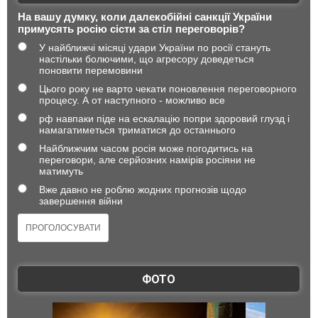
На вашу думку, коли далекобійні санкції України
примусять росію сісти за стіл переговорів?
У найближчі місяці удари України по росії стануть
настільки болючими, що агресору доведеться
поновити перемовини
Цього року не варто чекати поновлення переговорного
процесу. А от наступного - можливо все
рф навпаки піде на ескалацію попри здоровий глузд і
намагатиметься триматися до останнього
Найближчим часом росія може погодитись на
переговори, але серйозних намірів росіяни не
матимуть
Вже давно не роблю жодних прогнозів щодо
завершення війни
ФОТО