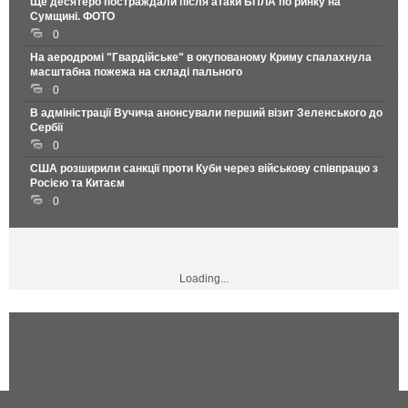
Ще десятеро постраждали після атаки БПЛА по ринку на
Сумщині. ФОТО
0
На аеродромі "Гвардійське" в окупованому Криму спалахнула
масштабна пожежа на складі пального
0
В адміністрації Вучича анонсували перший візит Зеленського до
Сербії
0
США розширили санкції проти Куби через військову співпрацю з
Росією та Китаєм
0
Loading...