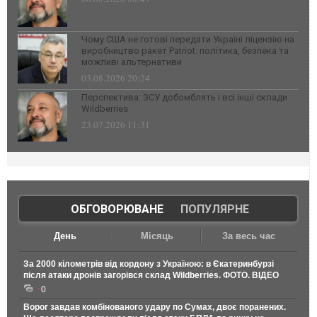
Чому США не готові передати Україні ліцензію на
виробництво ракет Patriot: політика, безпека та
можливі альтернативи
03.08.2026 20:24
Перспектива: ЗСУ добомблять і всі інші склади
Wildberries
23.07.2026 11:31
ОБГОВОРЮВАНЕ
|
ПОПУЛЯРНЕ
День
Місяць
За весь час
За 2000 кілометрів від кордону з Україною: в Єкатеринбурзі
після атаки дронів загорівся склад Wildberries. ФОТО. ВІДЕО
0
Ворог завдав комбінованого удару по Сумах, двоє поранених.