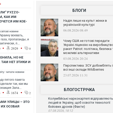
ы
БЛОГИ
ЛИ" РУZZО-
М, КАК ИМ
Надія лише на культ жінки в
ОЧЕТСЯ ИМ КОЕ-
українській культурі
06.08.2026 08:49
 світові новини
Украину воевать,
 газа, пропаганды, и
Чому США не готові передати
ктически, п...
Україні ліцензію на виробництв
•
•
0
2929
0
ракет Patriot: політика, безпека 
можливі альтернативи
ЕНИЛА, НО НЕ
03.08.2026 20:24
ТАМ НЕТ ЭТИКИ И
Перспектива: ЗСУ добомблять і
всі інші склади Wildberries
віту: читати новини
23.07.2026 11:31
оду пятого пакета
сделали так, как мы
реакция Запа...
БЛОГОСТРІЧКА
•
•
8
1674
2
Колумбійські наркокартелі відправляють
АМИ УЛИЦЫ – ЭТО
людей в Україну, щоб освоїти технології
 ИХ ОСОБАЯ
бойових дронів (Факти)
07.08.2026, 18:12