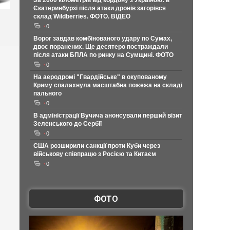
За 2000 кілометрів від кордону з Україною: в
Єкатеринбурзі після атаки дронів загорівся
склад Wildberries. ФОТО. ВІДЕО
0
Ворог завдав комбінованого удару по Сумах,
двоє поранених. Ще десятеро постраждали
після атаки БПЛА по ринку на Сумщині. ФОТО
0
На аеродромі "Гвардійське" в окупованому
Криму спалахнула масштабна пожежа на складі
пального
0
В адміністрації Вучича анонсували перший візит
Зеленського до Сербії
0
США розширили санкції проти Куби через
військову співпрацю з Росією та Китаєм
0
ФОТО