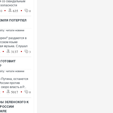
я со скандальным
езопасности
•
•
10
635
0
ЕМЛЯ ПОТЕРПЕЛ
віту: читати новини
Ворог завдав комбінованого уд
двоє поранених. Ще десятеро 
рен!" раздаются в
після атаки БПЛА по ринку на С
усском языке
ая музыка. Слушал
•
•
4
3137
3
 ГОТОВИТ
?
віту: читати новини
 Путина, останется
России против
скоро власть в Р...
•
•
2
5017
0
В окупованій Ялті повідомляют
ВЫ ЗЕЛЕНСКОГО К
порт: над містом навис стовп ч
 РОССИИ
ВІДЕО
ЕМЛЕ