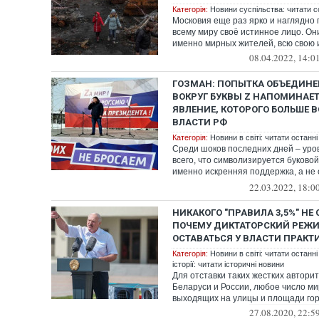
Категорія:
Новини суспільства: читати с
Московия еще раз ярко и наглядно
всему миру своё истинное лицо. Он
именно мирных жителей, всю свою ис
08.04.2022, 14:0
ГОЗМАН: ПОПЫТКА ОБЪЕДИН
ВОКРУГ БУКВЫ Z НАПОМИНАЕТ
ЯВЛЕНИЕ, КОТОРОГО БОЛЬШЕ В
ВЛАСТИ РФ
Категорія:
Новини в світі: читати останні
Среди шоков последних дней – уро
всего, что символизируется буково
именно искренняя поддержка, а не
акци...
22.03.2022, 18:0
НИКАКОГО "ПРАВИЛА 3,5%" НЕ
ПОЧЕМУ ДИКТАТОРСКИЙ РЕЖ
ОСТАВАТЬСЯ У ВЛАСТИ ПРАКТ
Категорія:
Новини в світі: читати останні
історії: читати історичні новини
Для отставки таких жестких авторит
Беларуси и России, любое число м
выходящих на улицы и площади горо
27.08.2020, 22:5