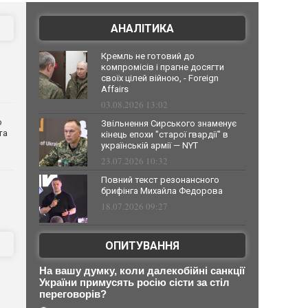
АНАЛІТИКА
Кремль не готовий до
компромісів і прагне досягти
своїх цілей війною, - Foreign
Affairs
03.08.2026 13:02
о
Звільнення Сирського знаменує
та
кінець епохи "старої гвардії" в
українській армії — NYT
23.07.2026 10:32
Повний текст резонансного
брифінга Михайла Федорова
18.07.2026 09:27
ОПИТУВАННЯ
На вашу думку, коли далекобійні санкції
України примусять росію сісти за стіл
переговорів?