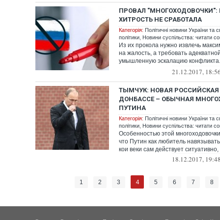
ПРОВАЛ "МНОГОХОДОВОЧКИ":
ХИТРОСТЬ НЕ СРАБОТАЛА
Категорія:
Політичні новини України та с
політики
,
Новини суспільства: читати со
Из их прокола нужно извлечь макси
на жалость, а требовать адекватно
умышленную эскалацию конфликта.
ко...
21.12.2017, 18:5
ТЫМЧУК: НОВАЯ РОССИЙСКАЯ 
ДОНБАССЕ – ОБЫЧНАЯ МНОГ
ПУТИНА
Категорія:
Політичні новини України та с
політики
,
Новини суспільства: читати со
Особенностью этой многоходовочки
что Путин как любитель навязывать
кои веки сам действует ситуативно, 
18.12.2017, 19:4
4
1
2
3
5
6
7
8