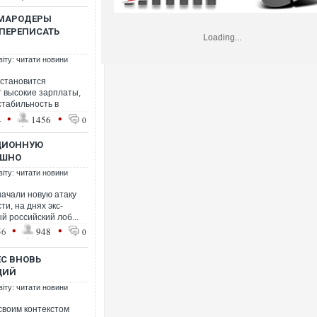
 МАРОДЕРЫ
ПЕРЕПИСАТЬ
Loading...
віту: читати новини
 становится
т высокие зарплаты,
табильность в
•
•
4
1456
0
КЦИОННУЮ
ЕШНО
віту: читати новини
начали новую атаку
ти, на днях экс-
й российский лоб...
•
•
56
948
0
ЕС ВНОВЬ
ЦИЙ
віту: читати новини
своим контекстом