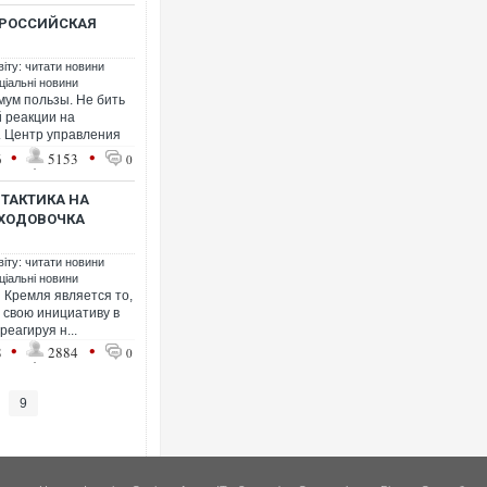
 РОССИЙСКАЯ
віту: читати новини
ціальні новини
мум пользы. Не бить
й реакции на
 Центр управления
•
•
6
5153
0
ТАКТИКА НА
ОХОДОВОЧКА
віту: читати новини
ціальні новини
 Кремля является то,
 свою инициативу в
реагируя н...
•
•
8
2884
0
9