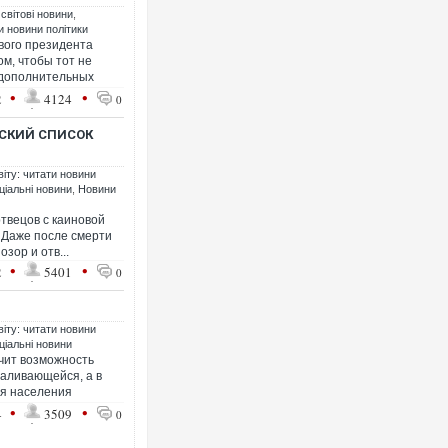
 світові новини
,
ти новини політики
вого президента
м, чтобы тот не
 дополнительных
•
•
2
4124
0
ВСКИЙ СПИСОК
віту: читати новини
ціальні новини
,
Новини
ртвецов с каиновой
. Даже после смерти
зор и отв...
•
•
2
5401
0
віту: читати новини
ціальні новини
учит возможность
валивающейся, а в
ля населения
•
•
4
3509
0