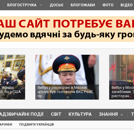
БЛОГОСТРІЧКА
ДОСЬЄ
БЛОГОЖАБИ
ФОТО
ВІДЕО
 Україні
Вибух у ресторані в Москві:
Вибух у Мос
ot, бо у США
ціллю був головком ВКС Росії,
загиблими: 
пр...
ресторан...
АДЗВИЧАЙНІ ПОДІЇ
СВІТ
КУЛЬТУРА
ЗНАННЯ
ТАРИФИ
ПОДВИГИ УКРАЇНЦІВ