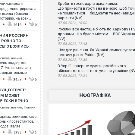
Зробить господарів щасливими.
оціальні новини
Що принести в гості і на вечерю, щоб точ
 продемонстрировала
не помилитися — бюджетні та неочевидні
и всегда убивали
варіанти (NV)
торию, на всех...
•
•
07.08.2026, 18:00
1
1616
0
Росіяни все частіше бʼють по Харкову FPV
дронами. Що буде з містом — ВВС Україна
ЕНИЯ РОССИЯН
(NV)
 РОВНО ТО
07.08.2026, 17:48
СЕГО БОЯЛИСЬ
Швидке рішення. Як Україні компенсувати
нестачу ракет Patriot (NV)
 світові новини
07.08.2026, 17:36
вень поддержки
В Україні вперше судять російського
й Z. Ужас вызывает
військового за зґвалтування українки (N
 омерзительные
07.08.2026, 17:24
•
•
0
3458
0
 СУЩЕСТВУЕТ:
ІНФОГРАФІКА
ИМ МОЖЕТ
ИЧЕСКИ ВЕЧНО
 світові новини
,
Новини
арных режимов, как в
ирных протестантов,
дов, являе...
•
•
9
1377
3