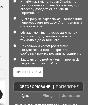
У найближчі місяці удари України по
росії стануть настільки болючими, що
но
агресору доведеться поновити
перемовини
Цього року не варто чекати поновлення
переговорного процесу. А от наступного
-
- можливо все
рф навпаки піде на ескалацію попри
здоровий глузд і намагатиметься
триматися до останнього
Найближчим часом росія може
погодитись на переговори, але
серйозних намірів росіяни не матимуть
V)
Вже давно не роблю жодних прогнозів
щодо завершення війни
ОБГОВОРЮВАНЕ
|
ПОПУЛЯРНЕ
День
Місяць
За весь час