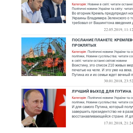
Категорія:
Новини в світі: читати останні
Політичні новини України та світу: чита
Во вторник Кремль предупредил но
Украины Владимира Зеленского о то
требовал от Вашингтона введения
санкци...
22.05.2019, 11:1
ПОСЛАНИЕ ПЛАНЕТЕ: КРЕМЛЕ
ПРОКЛЯТЫХ
Категорія:
Політичні новини України та с
політики
,
Новини суспільства: читати со
в світі: читати останні світові новини
Воистину, это список 210 живых ме
печатью на челе. И это уже на века
Путина их и их семьи ждет вечный по
30.01.2018, 23:5
ЛУЧШИЙ ВЫХОД ДЛЯ ПУТИНА
Категорія:
Політичні новини України та с
політики
,
Новини суспільства: читати со
И для самого Путина, который пол
завершить президентство не в раз
восстанавливающейся стране. И д
России,...
17.01.2018, 21:2