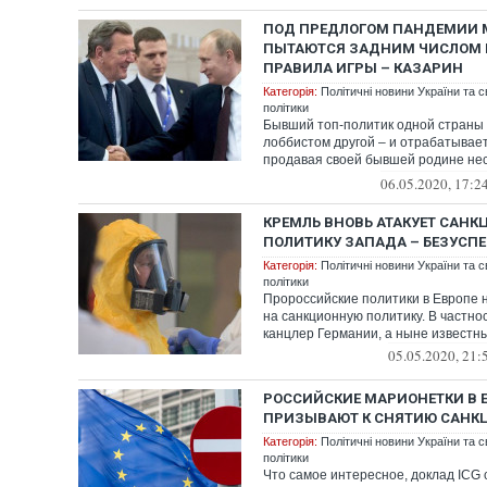
ПОД ПРЕДЛОГОМ ПАНДЕМИИ
ПЫТАЮТСЯ ЗАДНИМ ЧИСЛОМ 
ПРАВИЛА ИГРЫ – КАЗАРИН
Категорія:
Політичні новини України та с
політики
Бывший топ-политик одной страны
лоббистом другой – и отрабатывае
продавая своей бывшей родине нес
упаковке ...
06.05.2020, 17:2
КРЕМЛЬ ВНОВЬ АТАКУЕТ САН
ПОЛИТИКУ ЗАПАДА – БЕЗУСП
Категорія:
Політичні новини України та с
політики
Пророссийские политики в Европе 
на санкционную политику. В частнос
канцлер Германии, а ныне известны
05.05.2020, 21:
РОССИЙСКИЕ МАРИОНЕТКИ В 
ПРИЗЫВАЮТ К СНЯТИЮ САНК
Категорія:
Політичні новини України та с
політики
Что самое интересное, доклад ICG 