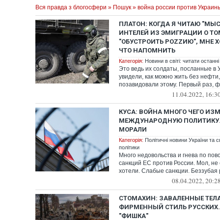
Вся правда з блогосфери
»
Пошук
» война россии против Украин
ПЛАТОН: КОГДА Я ЧИТАЮ "МЫС
ИНТЕЛЕЙ ИЗ ЭМИГРАЦИИ О ТО
"ОБУСТРОИТЬ РОZZИЮ", МНЕ Х
ЧТО НАПОМНИТЬ
Категорія:
Новини в світі: читати останні
Это ведь их солдаты, посланные в 
увидели, как можно жить без нефти,
позавидовали этому. Первый раз, фа
11.04.2022, 16:3
КУСА: ВОЙНА МНОГО ЧЕГО ИЗМ
МЕЖДУНАРОДНУЮ ПОЛИТИКУ. 
МОРАЛИ
Категорія:
Політичні новини України та с
політики
Много недовольства и гнева по пов
санкций ЕС против России. Мол, не 
хотели. Слабые санкции. Беззубая 
08.04.2022, 20:2
СТОМАХИН: ЗАВАЛЕННЫЕ ТЕЛ
ФИРМЕННЫЙ СТИЛЬ РУССКИХ.
"ФИШКА"