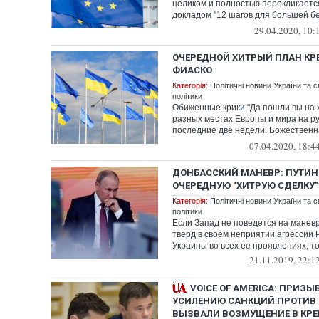
целиком и полностью перекликаетс
докладом "12 шагов для большей б
Украины...
29.04.2020, 10:
ОЧЕРЕДНОЙ ХИТРЫЙ ПЛАН КР
ФИАСКО
Категорія:
Політичні новини України та с
політики
Обиженные крики "Да пошли вы на х
разных местах Европы и мира на р
последние две недели. Божественн
бы и...
07.04.2020, 18:4
ДОНБАССКИЙ МАНЕВР: ПУТИН
ОЧЕРЕДНУЮ "ХИТРУЮ СДЕЛКУ"
Категорія:
Політичні новини України та с
політики
Если Запад не поведется на маневр
тверд в своем неприятии агрессии 
Украины во всех ее проявлениях, то 
21.11.2019, 22:1
VOICE OF AMERICA: ПРИЗЫ
УСИЛЕНИЮ САНКЦИЙ ПРОТИВ
ВЫЗВАЛИ ВОЗМУЩЕНИЕ В КР