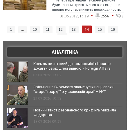
Теперь претендент в своем регионе
будет рассматриваться со всех сторон, и
вполне могут возникнуть неожиданности.
Человек яркий...
•
•
01.06.2012, 15:19
2556
2
14
1
...
10
11
12
13
15
16
17
АНАЛІТИКА
Кремль не готовий до компромісів і прагне
досягти своїх цілей війною, - Foreign Affairs
03.08.2026 13:02
Звільнення Сирського знаменує кінець епохи
"старої гвардії" в українській армії — NYT
23.07.2026 10:32
Повний текст резонансного брифінга Михайла
Федорова
18.07.2026 09:27