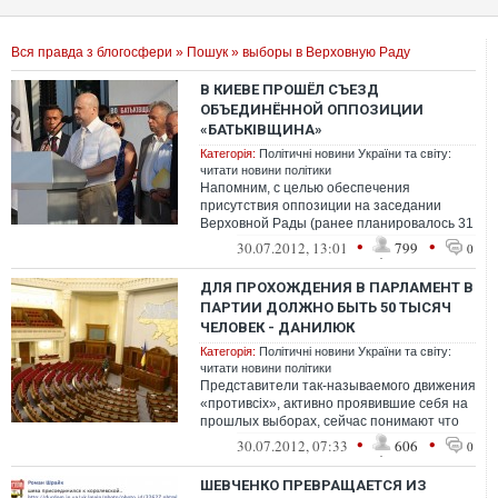
Вся правда з блогосфери
»
Пошук
» выборы в Верховную Раду
В КИЕВЕ ПРОШЁЛ СЪЕЗД
ОБЪЕДИНЁННОЙ ОППОЗИЦИИ
«БАТЬКІВЩИНА»
Категорія:
Політичні новини України та світу:
читати новини політики
Напомним, с целью обеспечения
присутствия оппозиции на заседании
Верховной Рады (ранее планировалось 31
июля), а также присутствия народных
•
•
30.07.2012, 13:01
799
0
депутатов ...
ДЛЯ ПРОХОЖДЕНИЯ В ПАРЛАМЕНТ В
ПАРТИИ ДОЛЖНО БЫТЬ 50 ТЫСЯЧ
ЧЕЛОВЕК - ДАНИЛЮК
Категорія:
Політичні новини України та світу:
читати новини політики
Представители так-называемого движения
«противсіх», активно проявившие себя на
прошлых выборах, сейчас понимают что
их партии не имеют шансов стать па...
•
•
30.07.2012, 07:33
606
0
ШЕВЧЕНКО ПРЕВРАЩАЕТСЯ ИЗ