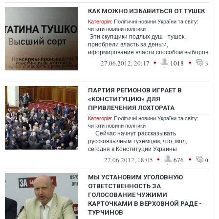
КАК МОЖНО ИЗБАВИТЬСЯ ОТ ТУШЕК
Категорія:
Політичні новини України та світу:
читати новини політики
Эти скупщики подлых душ - тушек,
приобрели власть за деньги,
иформирование власти способом выборов
потеряло всякий смысл, народ, какединый
•
•
27.06.2012, 20:17
1018
3
источ...
ПАРТИЯ РЕГИОНОВ ИГРАЕТ В
«КОНСТИТУЦИЮ» ДЛЯ
ПРИВЛЕЧЕНИЯ ЛОХТОРАТА
Категорія:
Політичні новини України та світу:
читати новини політики
Сейчас начнут рассказывать
русскоязычным туземцам, что, мол,
сегодня в Конституции Украины
государственным языком является ук...
•
•
22.06.2012, 18:05
676
0
МЫ УСТАНОВИМ УГОЛОВНУЮ
ОТВЕТСТВЕННОСТЬ ЗА
ГОЛОСОВАНИЕ ЧУЖИМИ
КАРТОЧКАМИ В ВЕРХОВНОЙ РАДЕ -
ТУРЧИНОВ