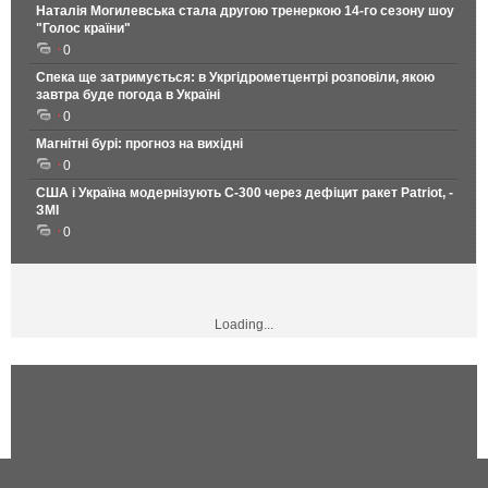
Наталія Могилевська стала другою тренеркою 14-го сезону шоу
"Голос країни"
0
Спека ще затримується: в Укргідрометцентрі розповіли, якою
завтра буде погода в Україні
0
Магнітні бурі: прогноз на вихідні
0
США і Україна модернізують С-300 через дефіцит ракет Patriot, -
ЗМІ
0
Loading...