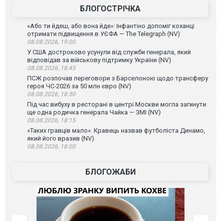
БЛОГОСТРІЧКА
«Або ти йдеш, або вона йде»: Інфантіно допоміг коханці
отримати підвищення в УЄФА — The Telegraph (NV)
08.08.2026, 19:00
У США достроково усунули від служби генерала, який
відповідав за військову підтримку України (NV)
08.08.2026, 18:45
ПСЖ розпочав переговори з Барселоною щодо трансферу
героя ЧС-2026 за 50 млн євро (NV)
08.08.2026, 18:30
Під час вибуху в ресторані в центрі Москви могла загинути
ще одна родичка генерала Чайка — ЗМІ (NV)
08.08.2026, 18:15
«Таких гравців мало». Кравець назвав футболіста Динамо,
який його вразив (NV)
08.08.2026, 18:00
БЛОГОЖАБИ