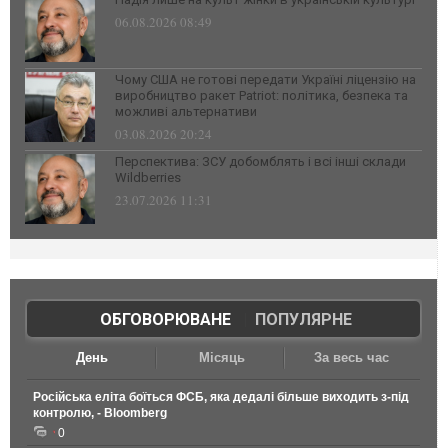
06.08.2026 08:49
Чому США не готові передати Україні ліцензію на
виробництво ракет Patriot: політика, безпека та
можливі альтернативи
03.08.2026 20:24
Перспектива: ЗСУ добомблять і всі інші склади
Wildberries
23.07.2026 11:31
ОБГОВОРЮВАНЕ
|
ПОПУЛЯРНЕ
День
Місяць
За весь час
Російська еліта боїться ФСБ, яка дедалі більше виходить з-під
контролю, - Bloomberg
0