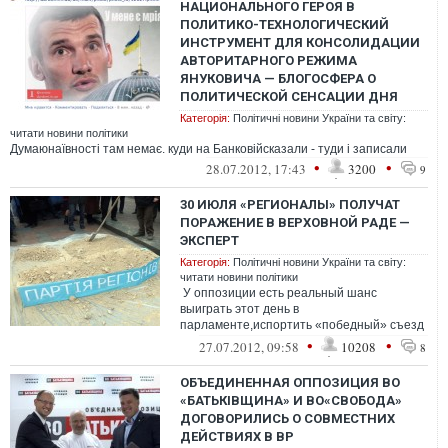
НАЦИОНАЛЬНОГО ГЕРОЯ В
ПОЛИТИКО-ТЕХНОЛОГИЧЕСКИЙ
ИНСТРУМЕНТ ДЛЯ КОНСОЛИДАЦИИ
АВТОРИТАРНОГО РЕЖИМА
ЯНУКОВИЧА — БЛОГОСФЕРА О
ПОЛИТИЧЕСКОЙ СЕНСАЦИИ ДНЯ
Категорія:
Політичні новини України та світу:
читати новини політики
Думаюнаївності там немає. куди на Банковійсказали - туди і записали
•
•
28.07.2012, 17:43
3200
9
30 ИЮЛЯ «РЕГИОНАЛЫ» ПОЛУЧАТ
ПОРАЖЕНИЕ В ВЕРХОВНОЙ РАДЕ —
ЭКСПЕРТ
Категорія:
Політичні новини України та світу:
читати новини політики
У оппозиции есть реальный шанс
выиграть этот день в
парламенте,испортить «победный» съезд
Партии регионов и выиграть
•
•
27.07.2012, 09:58
10208
8
избирательнуюкомпанию
ОБЪЕДИНЕННАЯ ОППОЗИЦИЯ ВО
«БАТЬКIВЩИНА» И ВО«СВОБОДА»
ДОГОВОРИЛИСЬ О СОВМЕСТНИХ
ДЕЙСТВИЯХ В ВР