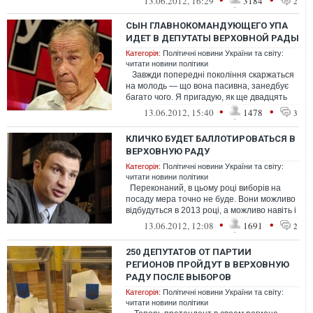
13.06.2012, 16:29
3184
2
СЫН ГЛАВНОКОМАНДУЮЩЕГО УПА
ИДЕТ В ДЕПУТАТЫ ВЕРХОВНОЙ РАДЫ
Категорія:
Політичні новини України та світу:
читати новини політики
Завжди попередні покоління скаржаться
на молодь — що вона пасивна, занедбує
багато чого. Я пригадую, як ще двадцять
років тому старш...
•
•
13.06.2012, 15:40
1478
3
КЛИЧКО БУДЕТ БАЛЛОТИРОВАТЬСЯ В
ВЕРХОВНУЮ РАДУ
Категорія:
Політичні новини України та світу:
читати новини політики
Переконаний, в цьому році виборів на
посаду мера точно не буде. Вони можливо
відбудуться в 2013 році, а можливо навіть і
у 2015 році – раз...
•
•
13.06.2012, 12:08
1691
2
250 ДЕПУТАТОВ ОТ ПАРТИИ
РЕГИОНОВ ПРОЙДУТ В ВЕРХОВНУЮ
РАДУ ПОСЛЕ ВЫБОРОВ
Категорія:
Політичні новини України та світу:
читати новини політики