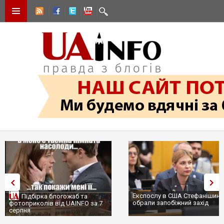
Експослу в США Стефанішині
Підбірка блогожаб та
обрали запобіжний захід
фотоприколів від UAINFO за 7
серпня