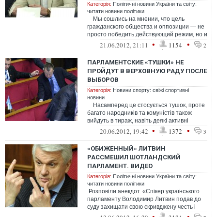
Категорія:
Політичні новини України та світу:
читати новини політики
Мы сошлись на мнении, что цель
гражданского общества и оппозиции — не
просто победить действующий режим, но и
создать условия, при ...
•
•
21.06.2012, 21:11
1154
2
ПАРЛАМЕНТСКИЕ «ТУШКИ» НЕ
ПРОЙДУТ В ВЕРХОВНУЮ РАДУ ПОСЛЕ
ВЫБОРОВ
Категорія:
Новини спорту: свіжі спортивні
новини
Насамперед це стосується тушок, проте
багато народників та комуністів також
вийдуть в тираж, навіть деякі активні
регіонали, н...
•
•
20.06.2012, 19:42
1372
3
«ОБИЖЕННЫЙ» ЛИТВИН
РАССМЕШИЛ ШОТЛАНДСКИЙ
ПАРЛАМЕНТ. ВИДЕО
Категорія:
Політичні новини України та світу:
читати новини політики
Розповіли анекдот. «Спікер українського
парламенту Володимир Литвин подав до
суду захищати свою скривджену честь і
гідність». Сміятися після сло...
•
•