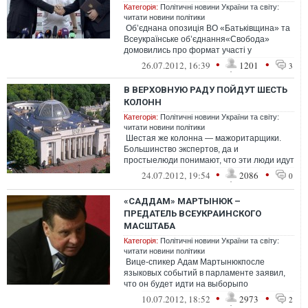
Категорія:
Політичні новини України та світу:
читати новини політики
Об’єднана опозиція ВО «Батьківщина» та
Всеукраїнське об’єднання«Свобода»
домовились про формат участі у
парламентських виборах,взаємне
•
•
26.07.2012, 16:39
1201
3
непоборюв...
В ВЕРХОВНУЮ РАДУ ПОЙДУТ ШЕСТЬ
КОЛОНН
Категорія:
Політичні новини України та світу:
читати новини політики
Шестая же колонна — мажоритарщики.
Большинство экспертов, да и
простыелюди понимают, что эти люди идут
в парламент за свои деньги, с целью
•
•
24.07.2012, 19:54
2086
0
ихпри...
«САДДАМ» МАРТЫНЮК –
ПРЕДАТЕЛЬ ВСЕУКРАИНСКОГО
МАСШТАБА
Категорія:
Політичні новини України та світу:
читати новини політики
Вице-спикер Адам Мартынюкпосле
языковых событий в парламенте заявил,
что он будет идти на выборыпо
мажоритарному округу в родной области.
•
•
10.07.2012, 18:52
2973
2
Как из...