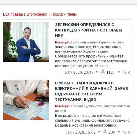
Вся правда з блогосфери
»
Пошук
» главы
ЗЕЛЕНСКИЙ ОПРЕДЕЛИЛСЯ С
КАНДИДАТУРОЙ НА ПОСТ ГЛАВЫ
НБУ
Категорія:
Політичні новини України та світу:
читати новини політики
,
Економічні новини:
новини економіки України та світу.
Сообщается, что профильный комитет
парламента рассмотрит соответствущее
постановление утром 16 июля.
•
•
15.07.2020, 23:47
1124
0
В УКРАЇНІ ЗАПРОВАДЖУЮТЬ
ЕЛЕКТРОННИЙ ЛІКАРНЯНИЙ: ЗАРАЗ
ВІДБУВАЄТЬСЯ РЕЖИМ
ТЕСТУВАННЯ. ВІДЕО
Категорія:
Новини суспільства: читати соціальні
новини
Вже розроблено відповідні механізми і
спільно з Пенсійним фондом впроваджено
модель використання електронних
лікарняних
•
•
11.07.2020, 15:02
208
0