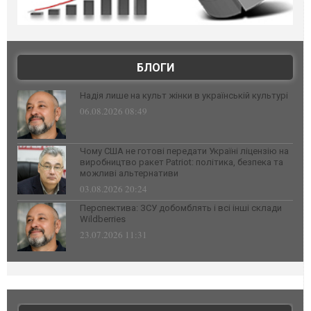
БЛОГИ
Надія лише на культ жінки в українській культурі
06.08.2026 08:49
Чому США не готові передати Україні ліцензію на
виробництво ракет Patriot: політика, безпека та
можливі альтернативи
03.08.2026 20:24
Перспектива: ЗСУ добомблять і всі інші склади
Wildberries
23.07.2026 11:31