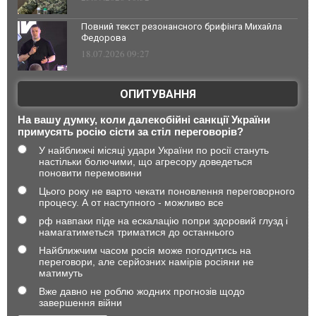
Повний текст резонансного брифінга Михайла
Федорова
18.07.2026 09:27
ОПИТУВАННЯ
На вашу думку, коли далекобійні санкції України
примусять росію сісти за стіл переговорів?
У найближчі місяці удари України по росії стануть
настільки болючими, що агресору доведеться
поновити перемовини
Цього року не варто чекати поновлення переговорного
процесу. А от наступного - можливо все
рф навпаки піде на ескалацію попри здоровий глузд і
намагатиметься триматися до останнього
Найближчим часом росія може погодитись на
переговори, але серйозних намірів росіяни не
матимуть
Вже давно не роблю жодних прогнозів щодо
завершення війни