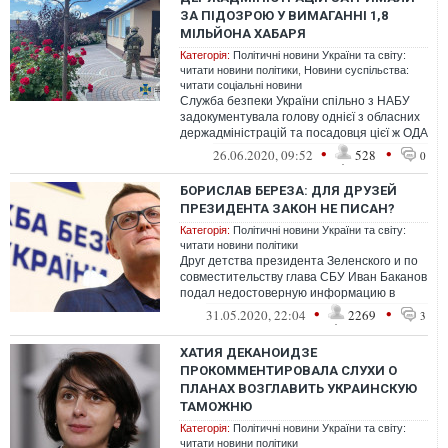
ЗА ПІДОЗРОЮ У ВИМАГАННІ 1,8
МІЛЬЙОНА ХАБАРЯ
Категорія:
Політичні новини України та світу:
читати новини політики
,
Новини суспільства:
читати соціальні новини
Служба безпеки України спільно з НАБУ
задокументувала голову однієї з обласних
держадміністрацій та посадовця цієї ж ОДА
на вимаганні грошей від керів...
•
•
26.06.2020, 09:52
528
0
БОРИСЛАВ БЕРЕЗА: ДЛЯ ДРУЗЕЙ
ПРЕЗИДЕНТА ЗАКОН НЕ ПИСАН?
Категорія:
Політичні новини України та світу:
читати новини політики
Друг детства президента Зеленского и по
совместительству глава СБУ Иван Баканов
подал недостоверную информацию в
своей электронной декларации. И сдела...
•
•
31.05.2020, 22:04
2269
3
ХАТИЯ ДЕКАНОИДЗЕ
ПРОКОММЕНТИРОВАЛА СЛУХИ О
ПЛАНАХ ВОЗГЛАВИТЬ УКРАИНСКУЮ
ТАМОЖНЮ
Категорія:
Політичні новини України та світу:
читати новини політики