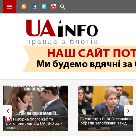
Експослу в США Стефанішині
Підбірка блогожаб та
обрали запобіжний захід
фотоприколів від UAINFO за 7
серпня