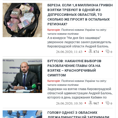
БЕРЕЗА: ЕСЛИ 1,8 МИЛЛИОНА ГРИВЕН
ВЗЯТКИ ТРЕБУЮТ В ОДНОЙ ИЗ
ДЕПРЕССИВНЫХ ОБЛАСТЕЙ, ТО
СКОЛЬКО ЖЕ ПРОСЯТ В ОСТАЛЬНЫХ
РЕГИОНАХ?
Категорія:
Політичні новини України та світу:
читати новини політики
А в конкурсе "Ни дня без зашквара"
уверенное лидерство занял руководитель
Кировоградской области Андрей Балонь.
•
•
26.06.2020, 11:43
874
0
БУТУСОВ: НАКАНУНЕ ВЫБОРОВ
РАЗОБЛАЧЕНИЕ ГЛАВЫ ОГА НА
ВЗЯТКЕ – КРАСНОРЕЧИВЫЙ
СИМПТОМ
Категорія:
Політичні новини України та світу:
читати новини політики
Задержан на взятке глава Кировоградской
областной администрации Андрей Балонь,
которого в день задержания Кабмин по
обращению Офиса президента... увол...
•
•
26.06.2020, 10:30
967
0
ГОЛОВУ ОДНІЄЇ З ОБЛАСНИХ
ДЕРЖАДМІНІСТРАЦІЙ ЗАТРИМАЛИ