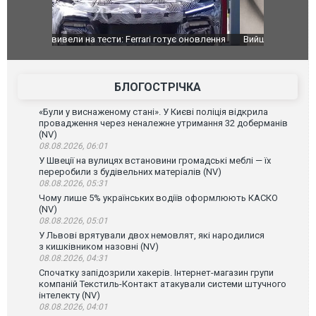
оновлення
Вийшов трейлер нової екранізації легендарного
Зеленський
фільму "Афера Томаса Крауна"
перемовин
БЛОГОСТРІЧКА
«Були у виснаженому стані». У Києві поліція відкрила
провадження через неналежне утримання 32 доберманів
(NV)
08.08.2026, 06:01
У Швеції на вулицях встановини громадські меблі — їх
переробили з будівельних матеріалів (NV)
08.08.2026, 05:31
Чому лише 5% українських водіїв оформлюють КАСКО
(NV)
08.08.2026, 05:01
У Львові врятували двох немовлят, які народилися
з кишківником назовні (NV)
08.08.2026, 04:31
Спочатку запідозрили хакерів. Інтернет-магазин групи
компаній Текстиль-Контакт атакували системи штучного
інтелекту (NV)
08.08.2026, 04:01