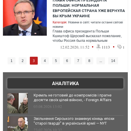
ГЛАВА ОФИСА ПРЕЗИДЕНТА
ПОЛЬШИ: НОРМАЛЬНАЯ
ЕВРОПЕЙСКАЯ СТРАНА УЖЕ ВЕРНУЛА
БЫ КРЫМ УКРАИНЕ
Категорія:
Новини в світі: читати останні світові
новини
Глава офиса президента Польши
Кшиштоф Щерский высказал пожелание,
чтобы Россия была нормальным
европейским государством, которое уже
•
•
12.02.2020, 11:52
1113
1
вернуло бы Крым У...
3
1
2
4
5
6
7
8
...
14
АНАЛІТИКА
Кремль не готовий до компромісів і прагне
досягти своїх цілей війною, - Foreign Affairs
03.08.2026 13:02
Звільнення Сирського знаменує кінець епохи
"старої гвардії" в українській армії — NYT
23.07.2026 10:32