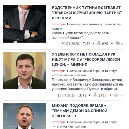
РОДСТВЕННИК ПУТИНА ВОЗГЛАВИТ
"ПРАВОКОНСЕРВАТИВНУЮ ПАРТИЮ"
В РОССИИ
Категорія:
Новини в світі: читати останні світові
новини
Роман Путин готов "содействовать
нынешней власти"
•
•
20.03.2020, 17:52
620
0
У ЗЕЛЕНСКОГО НЕ ПОКЛАДАЯ РУК
ИЩУТ МИРА С АГРЕССОРОМ ЛЮБОЙ
ЦЕНОЙ, – МНЕНИЕ
Категорія:
Політичні новини України та світу:
читати новини політики
Президенту Владимиру Зеленскому нужно,
наконец, оставить идею договариваться на
условиях Владимира Путина, и обратить
внимание на Украину и защиту нац...
•
•
15.03.2020, 13:31
2375
14
МИХАИЛ ПОДОЛЯК: ЕРМАК –
ТЕМНЫЙ ДЕМОН ЗА СПИНОЙ
ЗЕЛЕНСКОГО
Категорія:
Політичні новини України та світу:
читати новини політики