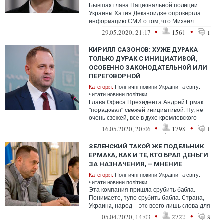
Бывшая глава Национальной полиции
Украины Хатия Деканоидзе опровергла
информацию СМИ о том, что Михеил
Саакашвили продвигает ее на должность
•
•
29.05.2020, 21:17
1561
1
главы там...
КИРИЛЛ САЗОНОВ: ХУЖЕ ДУРАКА
ТОЛЬКО ДУРАК С ИНИЦИАТИВОЙ,
ОСОБЕННО ЗАКОНОДАТЕЛЬНОЙ ИЛИ
ПЕРЕГОВОРНОЙ
Категорія:
Політичні новини України та світу:
читати новини політики
Глава Офиса Президента Андрей Ермак
"порадовал" свежей инициативой. Ну, не
очень свежей, все в духе кремлевского
проекта, с которым Андрей Ермак носит...
•
•
16.05.2020, 20:06
1798
1
ЗЕЛЕНСКИЙ ТАКОЙ ЖЕ ПОДЕЛЬНИК
ЕРМАКА, КАК И ТЕ, КТО БРАЛ ДЕНЬГИ
ЗА НАЗНАЧЕНИЯ, – МНЕНИЕ
Категорія:
Політичні новини України та світу:
читати новини політики
Эта компания пришла срубить бабла.
Понимаете, тупо срубить бабла. Страна,
Украина, народ – это всего лишь слова для
них. Они пришли тупо набрать денег...
•
•
05.04.2020, 14:03
2722
8