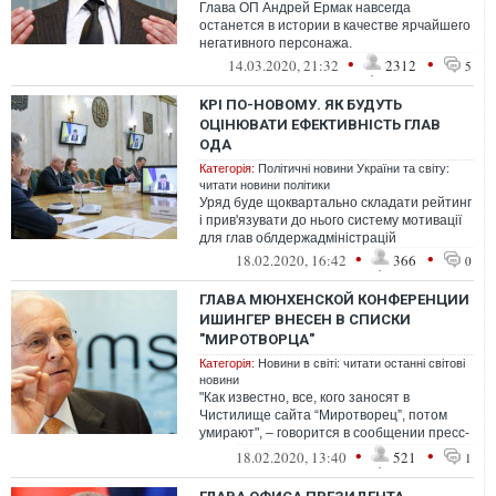
Глава ОП Андрей Ермак навсегда
останется в истории в качестве ярчайшего
негативного персонажа.
•
•
14.03.2020, 21:32
2312
5
KPI ПО-НОВОМУ. ЯК БУДУТЬ
ОЦІНЮВАТИ ЕФЕКТИВНІСТЬ ГЛАВ
ОДА
Категорія:
Політичні новини України та світу:
читати новини політики
Уряд буде щоквартально складати рейтинг
і прив'язувати до нього систему мотивації
для глав облдержадміністрацій
•
•
18.02.2020, 16:42
366
0
ГЛАВА МЮНХЕНСКОЙ КОНФЕРЕНЦИИ
ИШИНГЕР ВНЕСЕН В СПИСКИ
"МИРОТВОРЦА"
Категорія:
Новини в світі: читати останні світові
новини
"Как известно, все, кого заносят в
Чистилище сайта “Миротворец”, потом
умирают", – говорится в сообщении пресс-
службы "Миротворца", деятельность
•
•
18.02.2020, 13:40
521
1
котор...