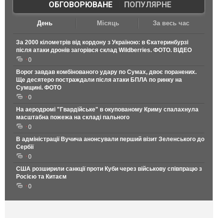
ОБГОВОРЮВАНЕ
|
ПОПУЛЯРНЕ
День
Місяць
За весь час
За 2000 кілометрів від кордону з Україною: в Єкатеринбурзі
після атаки дронів загорівся склад Wildberries. ФОТО. ВІДЕО
0
Ворог завдав комбінованого удару по Сумах, двоє поранених.
Ще десятеро постраждали після атаки БПЛА по ринку на
Сумщині. ФОТО
0
На аеродромі "Гвардійське" в окупованому Криму спалахнула
масштабна пожежа на складі пального
0
В адміністрації Вучича анонсували перший візит Зеленського до
Сербії
0
США розширили санкції проти Куби через військову співпрацю з
Росією та Китаєм
0