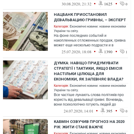
уверены аналитики. В первую неделю
•
•
30.08.2020, 21:32
1625
0
сентября...
НАЦБАНК ПРИОСТАНОВИЛ
ДЕВАЛЬВАЦИЮ ГРИВНЫ, – ЭКСПЕРТ
Категорія:
Економічні новини: новини економіки
України та світу.
На фоне последних событий и
накопленных отложенных продаж, гривна
может еще несколько подрасти и в
краткосрочном периоде будет стремиться
•
•
25.07.2020, 18:08
1390
1
к отметке 27...
ДУМКА: НАВІЩО ПРИДУМУВАТИ
СТРАТЕГІЇ І ТАКТИКИ, ЯКЩО ЕМІСІЯ
НАСТІЛЬКИ ЦІЛЮЩА ДЛЯ
ЕКОНОМІКИ, ЯК ЗАПЕВНЯЄ ВЛАДА?
Категорія:
Економічні новини: новини економіки
України та світу.
Все частіше лунають слова політиків про
користь від девальвації гривні. Вочевидь,
вони психологічно готують людей до
наслідків друку грошей.
•
•
24.07.2020, 14:01
395
0
КАБМІН ОЗВУЧИВ ПРОГНОЗ НА 2020
РІК: ЖИТИ СТАНЕ ВАЖЧЕ
Категорія:
Економічні новини: новини економіки