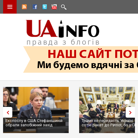
Експослу в США Стефанішиній
Трамп не передасть Україні
обрали запобіжний захід
сотні ракет до Patriot, бо у С
...