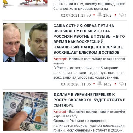
рассказами о том, почему морковь дороже
бананов, хотя мировые цены на
продовольствие растут... как цены
•
•
02.07.2021, 23:30
2302
4
нанесли...
САША СОТНИК: ОБРАЗ ПУТИНА
ВЫЗЫВАЕТ У БОЛЬШИНСТВА
РОССИЯН РВОТНЫЕ ПОЗЫВЫ – В ТО
ВРЕМЯ КАК ВОСКРЕСШИЙ
НАВАЛЬНЫЙ-ЛАНЦЕЛОТ ВСЕ ЧАЩЕ
ВОСХИЩАЕТ БЛЕСКОМ ДОСПЕХОВ
Категорія:
Новини в світі: читати останні світові
новини
В России катастрофичное обнищание
населения заставит вздрогнуть поголовно
всех, включая упоротых коматозников.
Даже им станет понятно, что путиномика ...
•
•
03.10.2020, 11:06
1452
1
ДОЛЛАР В УКРАИНЕ ПЕРЕШЕЛ К
РОСТУ: СКОЛЬКО ОН БУДЕТ СТОИТЬ В
СЕНТЯБРЕ
Категорія:
Економічні новини: новини економіки
України та світу.
Осенью в Украине традиционно
начинается период плавной девальвации
гривни. Исключением не станет и 2020-й,