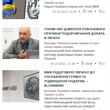
України та світу.
Наразі Нацбанк опирається тиску МВФ
•
•
18.10.2025, 15:01
749
0
ГОЛОВІ НБУ ДОВЕЛОСЯ ПОЯСНЮВАТИ
ПРИЧИНИ ПОДОРОЖЧАННЯ ДОЛАРА
В УКРАЇНІ
Категорія:
Політичні новини України та світу:
читати новини політики
Національний банк України успішно
протидіє девальвації гривні, вважає
Пишний
•
•
05.10.2024, 23:48
1038
0
МВФ ПІДШТОВХУЄ УКРАЇНУ ДО
ПОСЛАБЛЕННЯ ГРИВНІ ТА
ПІДВИЩЕННЯ ПОДАТКІВ, –
BLOOMBERG
Категорія:
Економічні новини: новини економіки
України та світу.
Українські чиновники очікують, що цього
тижня Міжнародний валютний фонд
підштовхуватиме країну до швидшої