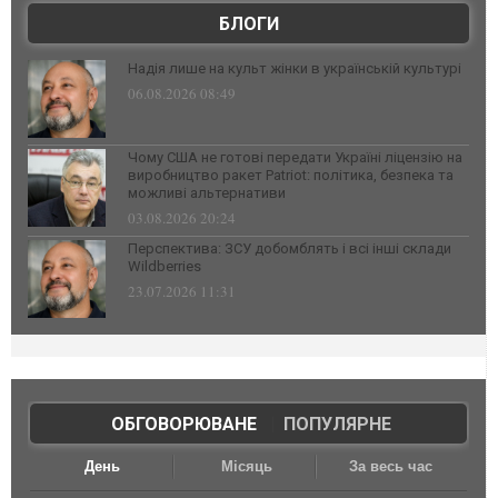
БЛОГИ
Надія лише на культ жінки в українській культурі
06.08.2026 08:49
Чому США не готові передати Україні ліцензію на
виробництво ракет Patriot: політика, безпека та
можливі альтернативи
03.08.2026 20:24
Перспектива: ЗСУ добомблять і всі інші склади
Wildberries
23.07.2026 11:31
ОБГОВОРЮВАНЕ
|
ПОПУЛЯРНЕ
День
Місяць
За весь час