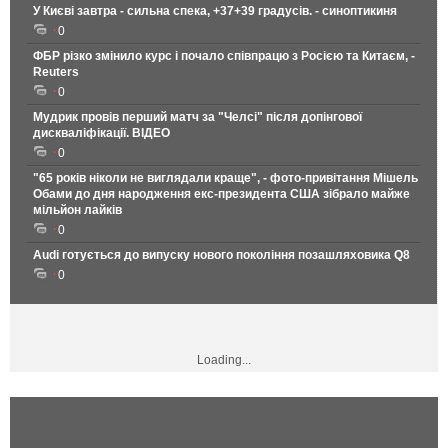
У Києві завтра - сильна спека, +37+39 градусів. - синоптикиня
0
ФБР різко змінило курс і почало співпрацю з Росією та Китаєм, -
Reuters
0
Мудрик провів перший матч за "Челсі" після допінгової
дискваліфікації. ВІДЕО
0
"65 років ніколи не виглядали краще", - фото-привітання Мішель
Обами до дня народження екс-президента США зібрало майже
мільйон лайків
0
Audi готується до випуску нового покоління позашляховика Q8
0
Loading...