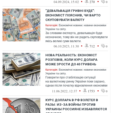
девальвації валюти, зниження процентних
•
•
04.09.2024, 15:02
270
0
став...
"ДЕВАЛЬВАЦІЯ ГРИВНІ БУДЕ":
ЕКОНОМІСТ ПОЯСНИВ, ЧИ ВАРТО
СКУПОВУВАТИ ВАЛЮТУ
Категорія:
Економічні новини: новини економіки
України та світу.
За словами експерта, девальвація буде
незначною, тому він не радить скуповувати
якісь великі суми валюти.
•
•
06.10.2023, 11:30
712
0
НОВА РЕАЛЬНІСТЬ: ЕКОНОМІСТ
РОЗПОВІВ, КОЛИ КУРС ДОЛАРА
МОЖЕ ЗРОСТИ ДО 40 ГРИВЕНЬ
Категорія:
Економічні новини: новини економіки
України та світу.
Говорити про стабілізацію ситуації
на валютному ринку України поки зарано,
однак після початку відновлення економіки
сильне зміцнення гривні зашкодить...
•
•
11.06.2022, 12:37
1753
0
КУРС ДОЛЛАРА В РФ ВЗЛЕТЕЛ В
РАЗЫ: ИЗ-ЗА ВОЙНЫ ПРОТИВ
УКРАИНЫ РОССИЯНЕ ИЗБАВЛЯЮТСЯ