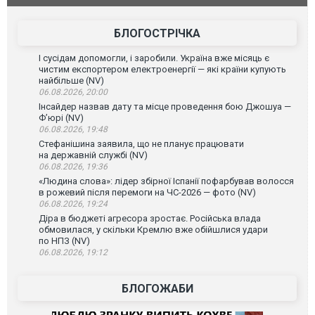
атаку. ВІДЕО
БЛОГОСТРІЧКА
І сусідам допомогли, і заробили. Україна вже місяць є
чистим експортером електроенергії — які країни купують
найбільше (NV)
06.08.2026, 20:00
Інсайдер назвав дату та місце проведення бою Джошуа —
Ф’юрі (NV)
06.08.2026, 19:48
Стефанішина заявила, що не планує працювати
на державній службі (NV)
06.08.2026, 19:36
«Людина слова»: лідер збірної Іспанії пофарбував волосся
в рожевий після перемоги на ЧС-2026 — фото (NV)
06.08.2026, 19:24
Діра в бюджеті агресора зростає. Російська влада
обмовилася, у скільки Кремлю вже обійшлися удари
по НПЗ (NV)
06.08.2026, 19:12
БЛОГОЖАБИ