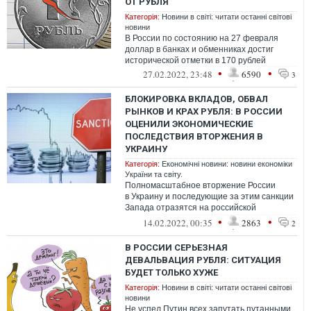
ОТ РУБЛЯ
Категорія:
Новини в світі: читати останні світові
новини
В России по состоянию на 27 февраля
доллар в банках и обменниках достиг
исторической отметки в 170 рублей
•
•
27.02.2022, 23:48
6590
3
БЛОКИРОВКА ВКЛАДОВ, ОБВАЛ
РЫНКОВ И КРАХ РУБЛЯ: В РОССИИ
ОЦЕНИЛИ ЭКОНОМИЧЕСКИЕ
ПОСЛЕДСТВИЯ ВТОРЖЕНИЯ В
УКРАИНУ
Категорія:
Економічні новини: новини економіки
України та світу.
Полномасштабное вторжение России
в Украину и последующие за этим санкции
Запада отразятся на российской
экономике и благосостоянии россиян
•
•
14.02.2022, 00:35
2863
2
В РОССИИ СЕРЬЕЗНАЯ
ДЕВАЛЬВАЦИЯ РУБЛЯ: СИТУАЦИЯ
БУДЕТ ТОЛЬКО ХУЖЕ
Категорія:
Новини в світі: читати останні світові
новини
Не успел Путин всех запутать путанными