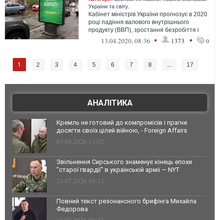
України та світу.
Кабінет міністрів України прогнозує в 2020
році падіння валового внутрішнього
продукту (ВВП), зростання безробіття і
девальвацію гривні.
•
•
13.04.2020, 08:36
1373
0
1
2
3
4
5
6
7
8
...
17
АНАЛІТИКА
Кремль не готовий до компромісів і прагне
досягти своїх цілей війною, - Foreign Affairs
03.08.2026 13:02
Звільнення Сирського знаменує кінець епохи
"старої гвардії" в українській армії — NYT
23.07.2026 10:32
Повний текст резонансного брифінга Михайла
Федорова