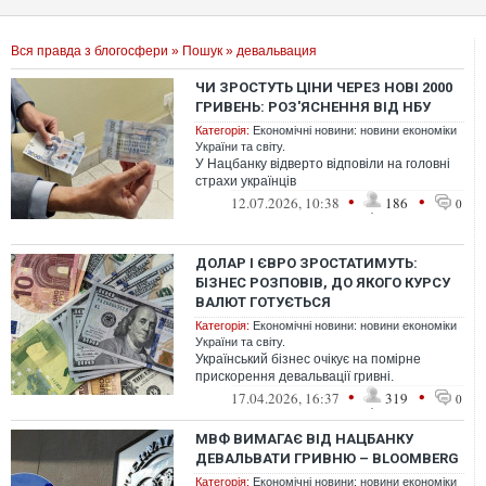
Вся правда з блогосфери
»
Пошук
» девальвация
ЧИ ЗРОСТУТЬ ЦІНИ ЧЕРЕЗ НОВІ 2000
ГРИВЕНЬ: РОЗ'ЯСНЕННЯ ВІД НБУ
Категорія:
Економічні новини: новини економіки
України та світу.
У Нацбанку відверто відповіли на головні
страхи українців
•
•
12.07.2026, 10:38
186
0
ДОЛАР І ЄВРО ЗРОСТАТИМУТЬ:
БІЗНЕС РОЗПОВІВ, ДО ЯКОГО КУРСУ
ВАЛЮТ ГОТУЄТЬСЯ
Категорія:
Економічні новини: новини економіки
України та світу.
Український бізнес очікує на помірне
прискорення девальвації гривні.
•
•
17.04.2026, 16:37
319
0
МВФ ВИМАГАЄ ВІД НАЦБАНКУ
ДЕВАЛЬВАТИ ГРИВНЮ – BLOOMBERG
Категорія:
Економічні новини: новини економіки