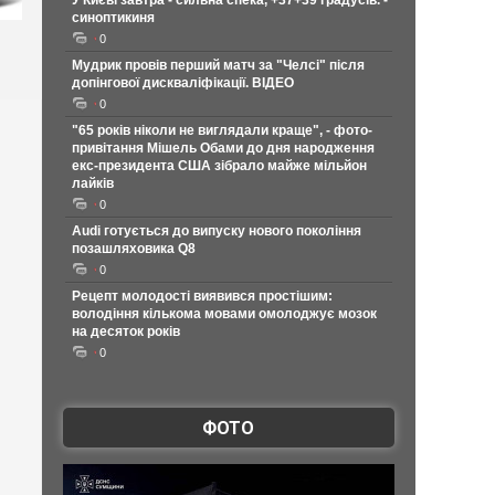
У Києві завтра - сильна спека, +37+39 градусів. -
синоптикиня
0
Мудрик провів перший матч за "Челсі" після
допінгової дискваліфікації. ВІДЕО
0
"65 років ніколи не виглядали краще", - фото-
привітання Мішель Обами до дня народження
екс-президента США зібрало майже мільйон
лайків
0
Audi готується до випуску нового покоління
позашляховика Q8
0
Рецепт молодості виявився простішим:
володіння кількома мовами омолоджує мозок
на десяток років
0
ФОТО