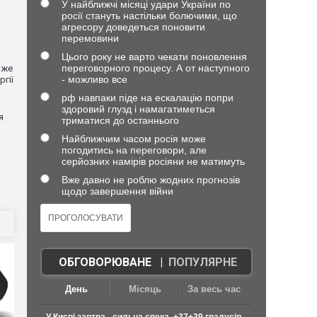
У найближчі місяці удари України по
росії стануть настільки болючими, що
агресору доведеться поновити
перемовини
Цього року не варто чекати поновлення
переговорного процесу. А от наступного
вже
- можливо все
гії
рф навпаки піде на ескалацію попри
здоровий глузд і намагатиметься
я
триматися до останнього
Найближчим часом росія може
погодитись на переговори, але
серйозних намірів росіяни не матимуть
Вже давно не роблю жодних прогнозів
щодо завершення війни
ОБГОВОРЮВАНЕ
|
ПОПУЛЯРНЕ
День
Місяць
За весь час