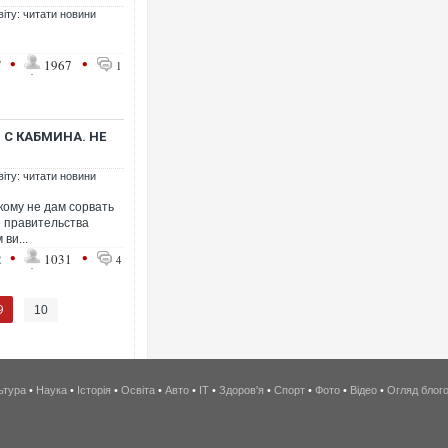
віту: читати новини
•
•
7
1967
1
 С КАБМИНА. НЕ
віту: читати новини
ому не дам сорвать
 правительства
ви...
•
•
2
1031
4
9
10
ьтура
•
Наука
•
Історія
•
Освіта
•
Авто
•
IT
•
Здоров'я
•
Спорт
•
Фото
•
Відео
•
Огляд блог