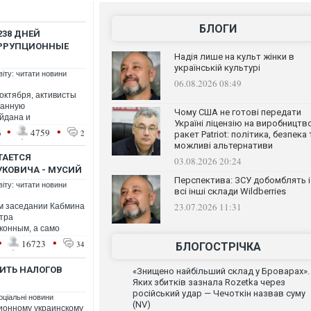
БЛОГИ
238 ДНЕЙ
ОРРУПЦИОННЫЕ
Надія лише на культ жінки в
українській культурі
віту: читати новини
06.08.2026 08:49
октября, активисты
ванную
Чому США не готові передати
йдана и
Україні ліцензію на виробництв
•
•
6
4759
2
ракет Patriot: політика, безпека 
можливі альтернативи
ТАЕТСЯ
03.08.2026 20:24
КОВИЧА - МУСИЙ
Перспектива: ЗСУ добомблять і
віту: читати новини
всі інші склади Wildberries
23.07.2026 11:31
м заседании Кабмина
тра
конным, а само
•
•
16723
34
БЛОГОСТРІЧКА
ИТЬ НАЛОГОВ
«Знищено найбільший склад у Броварах».
Яких збитків зазнала Rozetka через
російський удар — Чечоткін назвав суму
оціальні новини
(NV)
ционному украинскому