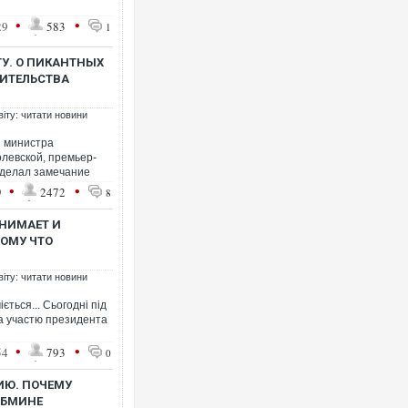
•
•
29
583
1
ТУ. О ПИКАНТНЫХ
ИТЕЛЬСТВА
віту: читати новини
я министра
левской, премьер-
сделал замечание
•
•
9
2472
8
ОНИМАЕТ И
ТОМУ ЧТО
віту: читати новини
іється... Сьогодні під
а участю президента
•
•
54
793
0
Ю. ПОЧЕМУ
АБМИНЕ