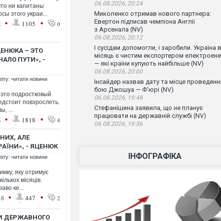
06.08.2026, 20:24
что ни капитаны
Миколенко отримав нового партнера:
ы этого украи...
•
•
Евертон підписав чемпіона Англії
2
1105
0
з Арсенала (NV)
06.08.2026, 20:12
І сусідам допомогли, і заробили. Україна 
ЕНЮКА – ЭТО
місяць є чистим експортером електроенер
АЛО ПУТИ», -
— які країни купують найбільше (NV)
06.08.2026, 20:00
віту: читати новини
Інсайдер назвав дату та місце проведенн
бою Джошуа — Ф’юрі (NV)
 это подростковый
06.08.2026, 19:48
едстоит повзрослеть.
Стефанішина заявила, що не планує
, ...
працювати на державній службі (NV)
•
•
8
1818
4
06.08.2026, 19:36
НИХ, АЛЕ
АЇНИ», - ЯЦЕНЮК
ІНФОГРАФІКА
віту: читати новини
имку, яку отримує
ількох місяців.
аво ке...
•
•
38
447
2
КИ ДЕРЖАВНОГО