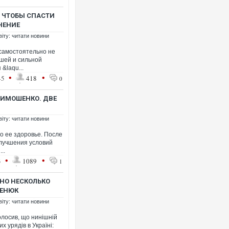
 ЧТОБЫ СПАСТИ
НЕНИЕ
віту: читати новини
 самостоятельно не
ошей и сильной
Росія атакувала Суми КАБа
&laqu...
торговельний центр, будинк
•
•
45
418
0
ФОТО
ТИМОШЕНКО. ДВЕ
віту: читати новини
о ее здоровье. После
улучшения условий
..
•
•
3
1089
1
НО НЕСКОЛЬКО
ЦЕНЮК
віту: читати новини
Топпосадовцю Повітряних 
підозру
лосив, що нинішній
х урядів в Україні: