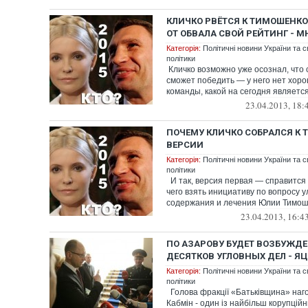
КЛИЧКО РВЁТСЯ К ТИМОШЕНКО
ОТ ОБВАЛА СВОЙ РЕЙТИНГ - М
Категорія:
Політичні новини України та с
політики
Кличко возможно уже осознал, что
сможет победить — у него нет хор
команды, какой на сегодня является 
23.04.2013, 18:
ПОЧЕМУ КЛИЧКО СОБРАЛСЯ К 
ВЕРСИИ
Категорія:
Політичні новини України та с
політики
И так, версия первая — справится 
чего взять инициативу по вопросу 
содержания и лечения Юлии Тимош.
23.04.2013, 16:4
ПО АЗАРОВУ БУДЕТ ВОЗБУЖДЕ
ДЕСЯТКОВ УГЛОВНЫХ ДЕЛ - Я
Категорія:
Політичні новини України та с
політики
Голова фракції «Батьківщина» наго
Кабмін - один із найбільш корупційни