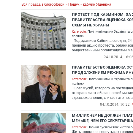
Вся правда з блогосфери
»
Пошук
» кабмин Яценюка
ПРОТЕСТ ПОД КАБМИНОМ: ЗА 
ПРАВИТЕЛЬСТВА ЯЦЕНЮКА К
СХЕМЫ НЕ УБРАНЫ
Категорія:
Політичні новини України та с
політики
Под зданием Кабмина сегодня, 24 
провели акцию протеста, организо
общественными организациями Ма
направленную п...
24.10.2014, 16:0
ПРАВИТЕЛЬСТВО ЯЦЕНЮКА ОС
ПРОДОЛЖЕНИЕМ РЕЖИМА ЯНУ
Категорія:
Політичні новини України та с
політики
Олег Мусий, которого на последне
отстранили от обязанностей минис
здравоохранения, считает это неза
правит...
04.10.2014, 10:22
МИЛЛИОНЕР НЕ ДОЛЖЕН ПЛАТ
МЕНЬШЕ, ЧЕМ ЕГО СЕКРЕТАРША
Категорія:
Новини суспільства: читати с
Жить скромнее, вернуться к тради