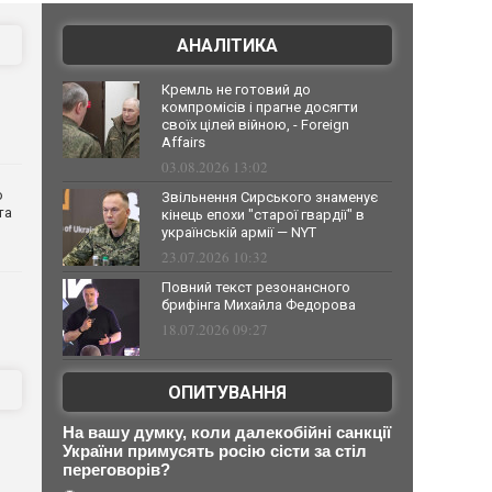
АНАЛІТИКА
Кремль не готовий до
компромісів і прагне досягти
своїх цілей війною, - Foreign
Affairs
03.08.2026 13:02
о
Звільнення Сирського знаменує
та
кінець епохи "старої гвардії" в
українській армії — NYT
23.07.2026 10:32
Повний текст резонансного
брифінга Михайла Федорова
18.07.2026 09:27
ОПИТУВАННЯ
На вашу думку, коли далекобійні санкції
України примусять росію сісти за стіл
переговорів?