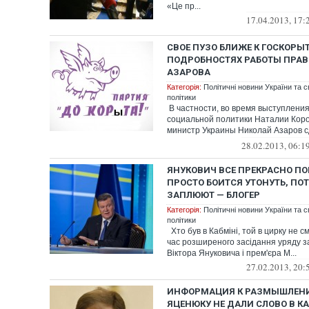
«Це пр...
17.04.2013, 17:
СВОЕ ПУЗО БЛИЖЕ К ГОСКОРЫ
ПОДРОБНОСТЯХ РАБОТЫ ПРАВ
АЗАРОВА
Категорія:
Політичні новини України та с
політики
В частности, во время выступлени
социальной политики Наталии Коро
министр Украины Николай Азаров 
пред...
28.02.2013, 06:1
ЯНУКОВИЧ ВСЕ ПРЕКРАСНО П
ПРОСТО БОИТСЯ УТОНУТЬ, ПО
ЗАПЛЮЮТ — БЛОГЕР
Категорія:
Політичні новини України та с
політики
Хто був в Кабміні, той в цирку не см
час розширеного засідання уряду з
Віктора Януковича і прем'єра М...
27.02.2013, 20:
ИНФОРМАЦИЯ К РАЗМЫШЛЕНИ
ЯЦЕНЮКУ НЕ ДАЛИ СЛОВО В К