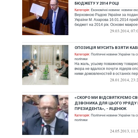
БЮДЖЕТУ У 2014 РОЦІ
Категорія:
Економічні новини: новини еко
Верховною Радою України за подан
України М. Азарова 16.01.2014 пр
бюджет на 2014 рік. Основні макроек
29.03.2014, 07:
ОПОЗИЦІЯ МУСИТЬ ВЗЯТИ КАБ
Категорія:
Політичні новини України та с
політики
На жаль, усьому поважному товари
вчора не вдалося почути лідерів опо
ними домовленостей в останніх пер
28.01.2014, 23:
«СКОРО МИ ВІДСВЯТКУЄМО СВ
ДЗВОНИКА ДЛЯ ЦЬОГО УРЯДУ 
ПРЕЗИДЕНТА», - ЯЦЕНЮК
Категорія:
Політичні новини України та с
політики
24.05.2013, 11: