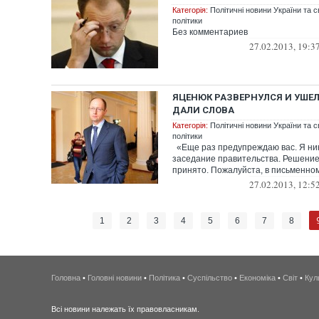
Категорія:
Політичні новини України та с
політики
Без комментариев
27.02.2013, 19:3
ЯЦЕНЮК РАЗВЕРНУЛСЯ И УШЕЛ
ДАЛИ СЛОВА
Категорія:
Політичні новини України та с
політики
«Еще раз предупреждаю вас. Я ник
заседание правительства. Решение
принято. Пожалуйста, в письменном 
27.02.2013, 12:5
1
2
3
4
5
6
7
8
Головна
•
Головні новини
•
Політика
•
Суспільство
•
Економіка
•
Світ
•
Кул
Всі новини належать їх правовласникам.