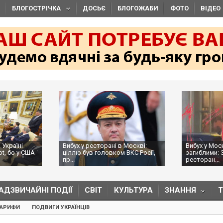
БЛОГОСТРІЧКА
ДОСЬЄ
БЛОГОЖАБИ
ФОТО
ВІДЕО
 Україні
Вибух у ресторані в Москві:
Вибух у Мос
ot, бо у США
ціллю був головком ВКС Росії,
загиблими: 
пр...
ресторан...
АДЗВИЧАЙНІ ПОДІЇ
СВІТ
КУЛЬТУРА
ЗНАННЯ
ТАРИФИ
ПОДВИГИ УКРАЇНЦІВ