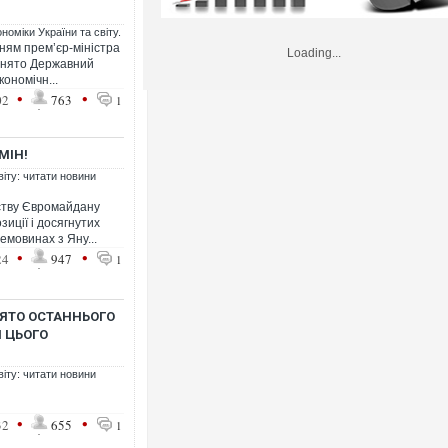
номіки України та світу.
ням прем’єр-міністра
Loading...
ийнято Державний
ономічн...
•
•
02
763
1
МІН!
віту: читати новини
ству Євромайдану
зиції і досягнутих
емовинах з Яну...
•
•
24
947
1
ЯТО ОСТАННЬОГО
І ЦЬОГО
віту: читати новини
•
•
32
655
1