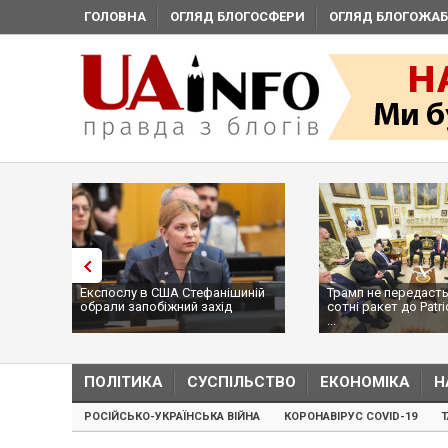
ГОЛОВНА
ОГЛЯД БЛОГОСФЕРИ
ОГЛЯД БЛОГОЖАБ
Експослу в США Стефанішиній
Трамп не передасть
обрали запобіжний захід
сотні ракет до Patri
...
ПОЛІТИКА
СУСПІЛЬСТВО
ЕКОНОМІКА
Н
РОСІЙСЬКО-УКРАЇНСЬКА ВІЙНА
КОРОНАВІРУС COVID-19