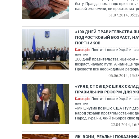
быту. Правда, пока надо признать, 
нашей экономики, ни простые матрос
31.07.2014, 05:2
«100 ДНЕЙ ПРАВИТЕЛЬСТВА ЯЦ
ПОДРОСТКОВЫЙ ВОЗРАСТ, НАЧ
ПОРТНИКОВ
Категорія:
Політичні новини України та с
політики
100 дней правительства Яценюка –
возраст, начало пути. А нам еще пр
Провести все необходимые реформы
06.06.2014, 13:5
«УРЯД СПОВІДУЄ ШЛЯХ СКЛАД
ПРАВИЛЬНИХ РЕФОРМ ДЛЯ УКР
Категорія:
Політичні новини України та с
політики
«Ми цінуємо позицію США і ту підтр
народ України протягом останніх дек
Народ України, який виборов своє пр
22.04.2014, 16:
ЯКІ ВОНИ, РЕАЛЬНІ ПОКАЗНИ