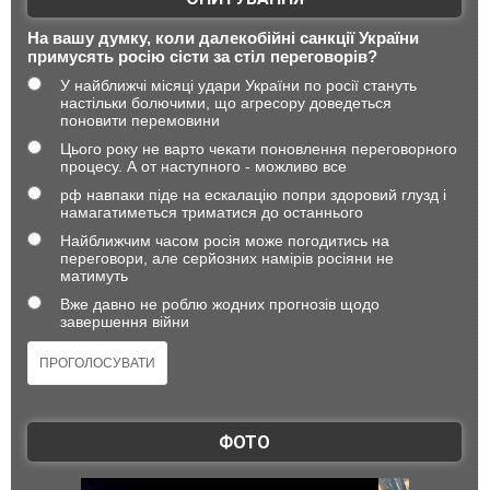
На вашу думку, коли далекобійні санкції України
примусять росію сісти за стіл переговорів?
У найближчі місяці удари України по росії стануть
настільки болючими, що агресору доведеться
поновити перемовини
Цього року не варто чекати поновлення переговорного
процесу. А от наступного - можливо все
рф навпаки піде на ескалацію попри здоровий глузд і
намагатиметься триматися до останнього
Найближчим часом росія може погодитись на
переговори, але серйозних намірів росіяни не
матимуть
Вже давно не роблю жодних прогнозів щодо
завершення війни
ФОТО