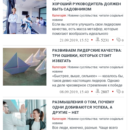
ХОРОШИЙ РУКОВОДИТЕЛЬ ДОЛЖЕН
БЫТЬ САДОВНИКОМ
Категорія:
Новини суспільства: читати соціальні
новини
Если вы хотите улучшить свои лидерские
качества, есть масса метафор, которые
помогают вообразить идеального
руководителя.
•
•
21.09.2019, 15:52
5231
0
РАЗВИВАЕМ ЛИДЕРСКИЕ КАЧЕСТВА:
ТРИ ОШИБКИ, КОТОРЫХ СТОИТ
ИЗБЕГАТЬ
Категорія:
Новини суспільства: читати соціальні
новини
«Быстрее, выше, сильнее» — казалось бы,
таков девиз настоящих лидеров. Однако
на деле чрезмерное стремление к победе
может лишь мешать. Во всяком случ...
•
•
08.09.2019, 15:40
2807
0
РАЗМЫШЛЕНИЯ О ТОМ, ПОЧЕМУ
ОДНИ ДОБИВАЮТСЯ УСПЕХА, А
ДРУГИЕ – НЕТ
Категорія:
Новини суспільства: читати соціальні
новини
Все люди, конечно, разные. Чаще всего