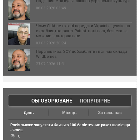
Надія лише на культ жінки в українській культурі
06.08.2026 08:49
Чому США не готові передати Україні ліцензію на
виробництво ракет Patriot: політика, безпека та
можливі альтернативи
03.08.2026 20:24
Перспектива: ЗСУ добомблять і всі інші склади
Wildberries
23.07.2026 11:31
ОБГОВОРЮВАНЕ
|
ПОПУЛЯРНЕ
День
Місяць
За весь час
Росія зможе запускати близько 100 балістичних ракет щомісяця
- Флеш
0