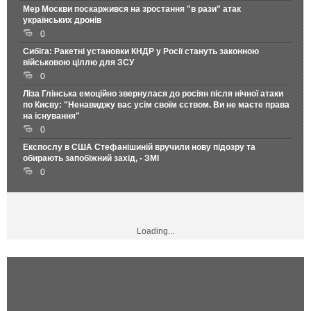
Мер Москви поскаржився на зростання "в рази" атак
українських дронів
0
Сибіга: Ракетні установки КНДР у Росії стануть законною
військовою ціллю для ЗСУ
0
Ліза Глінська емоційно звернулася до росіян після нічної атаки
по Києву: "Ненавиджу вас усім своїм єством. Ви не маєте права
на існування"
0
Експослу в США Стефанішиній вручили нову підозру та
обирають запобіжний захід, - ЗМІ
0
Loading...