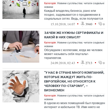
Категорія:
Новини суспільства: читати соціальні
новини
Каждый владелец бизнеса, рано или
поздно, задумывается о продвижении в
социальных сетях. Ведь, если получается
у других, значит "обязательно выйдет" и...
•
•
15.10.2018, 14:07
3940
0
ЗАЧЕМ ЖЕ НУЖНЫ СЕРТИФИКАТЫ И
КАКОЙ В НИХ СМЫСЛ?
Категорія:
Новини суспільства: читати соціальні
новини
Обсуждаем с коллегами, когда же человек
может называть себя гештальт-
терапевтом.
•
•
24.09.2018, 02:43
2713
0
"У НАС В СТРАНЕ МНОГО КОМПАНИЙ,
КОТОРЫЕ ЖАЖДУТ ЖИТЬ ПО-
ЕВРОПЕЙСКИ, НО ОТНОСЯТСЯ К
ЧЕЛОВЕКУ ПО-СТАРОМУ", –
БИЗНЕСМЕН
Категорія:
Новини суспільства: читати соціальні
новини
В одном из моих помещений был проведен
интернет и кабельное ТВ. Ими никто не