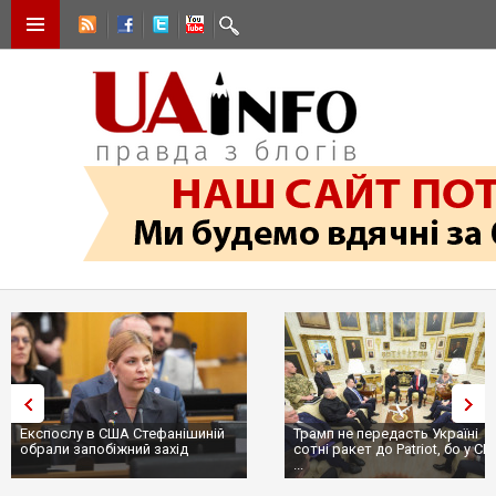
Експослу в США Стефанішиній
Трамп не передасть Україні
обрали запобіжний захід
сотні ракет до Patriot, бо у С
...