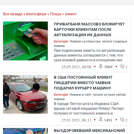
Вся правда з блогосфери
»
Пошук
» клиент
ПРИВАТБАНК МАССОВО БЛОКИРУЕТ
КАРТОЧКИ КЛИЕНТАМ ПОСЛЕ
АКТУАЛИЗАЦИИ ИХ ДАННЫХ
Категорія:
Новини суспільства: читати соціальні
новини
При подписании анкеты по актуализации
данных клиенты соглашаются с тем, что
срок исковой давности в отношении них
составит 15 лет…
•
•
25.05.2021, 00:06
3069
1
В США ПОСТОЯННЫЙ КЛИЕНТ
ПИЦЦЕРИИ ВМЕСТО ЧАЕВЫХ
ПОДАРИЛ КУРЬЕРУ МАШИНУ
Категорія:
Новини в світі: читати останні світові
новини
В городе Типтон штата Индиана США
курьер сетевой пиццерии Роберт Питерс
получил от постоянного клиента и
жителей города новый автомобиль
•
•
25.01.2021, 06:11
1491
2
Chevrolet Mal...
ВЫЗДОРОВЕВШИЙ МЕКСИКАНСКИЙ