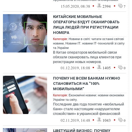
средств на счетах. По их словам,
•
•
15.05.2020, 08:38
2394
7
Крумханзл выда...
КИТАЙСКИЕ МОБИЛЬНЫЕ
ОПЕРАТОРЫ БУДУТ СКАНИРОВАТЬ
ЛИЦА ЛЮДЕЙ ПРИ РЕГИСТРАЦИИ
НОМЕРА
Категорія:
Новини в світі: читати останні світові
новини
,
Новини ІТ: новини ІТ-технологій зі світу
та України
В Китае операторов мобильной связи
обязали сканировать лица клиентов при
регистрации новых номеров.
•
•
01.12.2019, 18:08
1405
0
ПОЧЕМУ НЕ ВСЕМ БАНКАМ НУЖНО
СТАНОВИТЬСЯ НА "100%
МОБИЛЬНЫМИ"
Категорія:
Економічні новини: новини економіки
України та світу.
Последние два года понятие «мобильный
банк» стало настоящим «нарушителем
спокойствия» в украинской финансовой
сфере.
•
•
02.11.2019, 14:48
1043
0
ЦВЕТУЩИЙ БИЗНЕС: ПОЧЕМУ