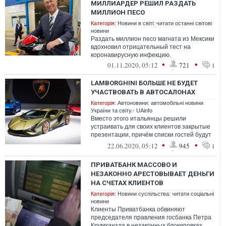
МИЛЛИАРДЕР РЕШИЛ РАЗДАТЬ
МИЛЛИОН ПЕСО
Категорія:
Новини в світі: читати останні світові
новини
Раздать миллион песо магната из Мексики
вдохновил отрицательный тест на
коронавирусную инфекцию.
•
•
01.11.2020, 05:12
721
1
LAMBORGHINI БОЛЬШЕ НЕ БУДЕТ
УЧАСТВОВАТЬ В АВТОСАЛОНАХ
Категорія:
Автоновини: автомобільні новини
України та світу.- UAinfo
Вместо этого итальянцы решили
устраивать для своих клиентов закрытые
презентации, причём списки гостей будут
составляться и утверждаться компанией
•
•
22.06.2020, 05:12
945
1
ПРИВАТБАНК МАССОВО И
НЕЗАКОННО АРЕСТОВЫВАЕТ ДЕНЬГИ
НА СЧЕТАХ КЛИЕНТОВ
Категорія:
Новини суспільства: читати соціальні
новини
Клиенты Приватбанка обвиняют
председателя правления госбанка Петра
Крумханзла в незаконных блокировках