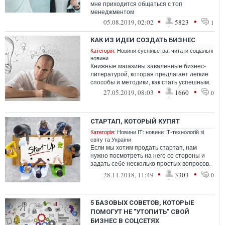
мне приходится общаться с топ
менеджментом
•
•
05.08.2019, 02:02
5823
1
КАК ИЗ ИДЕИ СОЗДАТЬ БИЗНЕС
Категорія:
Новини суспільства: читати соціальні
новини
Книжные магазины заваленные бизнес-
литературой, которая предлагает легкие
способы и методики, как стать успешным.
•
•
27.05.2019, 08:03
1660
0
СТАРТАП, КОТОРЫЙ КУПЯТ
Категорія:
Новини ІТ: новини ІТ-технологій зі
світу та України
Если мы хотим продать стартап, нам
нужно посмотреть на него со стороны и
задать себе несколько простых вопросов.
Что ценного в этом продукте? Как его ...
•
•
28.11.2018, 11:49
3303
0
5 БАЗОВЫХ СОВЕТОВ, КОТОРЫЕ
ПОМОГУТ НЕ "УТОПИТЬ" СВОЙ
БИЗНЕС В СОЦСЕТЯХ