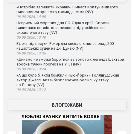
«Потрібно залишити Україну». Гімнаст Ковтун відверто
висловився про зміну громадянства (NV)
06.08.2026, 14:00
Неприємний сюрприз для ЄС. Одна з країн Європи
виявилась повністю залежною від російського
скрапленого газу (NV)
06.08.2026, 13:48
Ефект від посухи. Рекордна спека оголила понад 200
нацистських суден на дні Дунаю (NV)
06.08.2026, 13:36
«Динамо не зможе боротися за золото»: легенда Шахтаря
зробив гучний прогноз на УПЛ (NV)
06.08.2026, 13:24
«А що було б, якби бомбили Нью-Йорк?». Голлівудський
актор Джессі Айзенберг пережив російську атаку
по Львову (NV)
06.08.2026, 13:12
БЛОГОЖАБИ