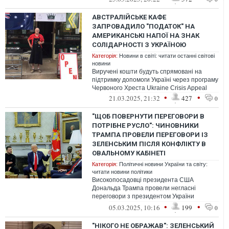
АВСТРАЛІЙСЬКЕ КАФЕ
ЗАПРОВАДИЛО "ПОДАТОК" НА
АМЕРИКАНСЬКІ НАПОЇ НА ЗНАК
СОЛІДАРНОСТІ З УКРАЇНОЮ
Категорія:
Новини в світі: читати останні світові
новини
Виручені кошти будуть спрямовані на
підтримку допомоги Україні через програму
Червоного Хреста Ukraine Crisis Appeal
•
•
21.03.2025, 21:32
427
0
"ЩОБ ПОВЕРНУТИ ПЕРЕГОВОРИ В
ПОТРІБНЕ РУСЛО": ЧИНОВНИКИ
ТРАМПА ПРОВЕЛИ ПЕРЕГОВОРИ ІЗ
ЗЕЛЕНСЬКИМ ПІСЛЯ КОНФЛІКТУ В
ОВАЛЬНОМУ КАБІНЕТІ
Категорія:
Політичні новини України та світу:
читати новини політики
Високопосадовці президента США
Дональда Трампа провели негласні
переговори з президентом України
Володимиром Зеленським та його
•
•
05.03.2025, 10:16
199
0
командою після конфлік...
"НІКОГО НЕ ОБРАЖАВ": ЗЕЛЕНСЬКИЙ