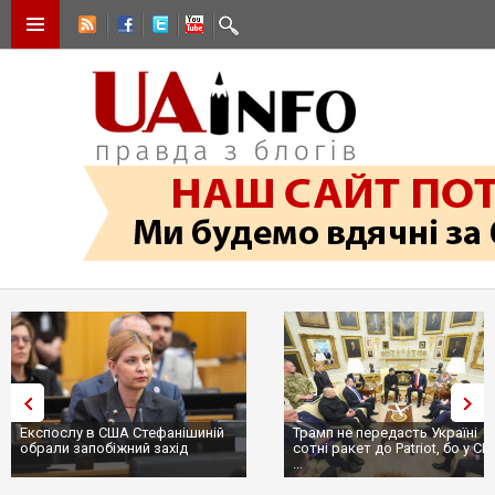
Експослу в США Стефанішиній
Трамп не передасть Україні
обрали запобіжний захід
сотні ракет до Patriot, бо у С
...