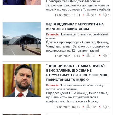
Прем'єрку Італії Джорджію Мелоні не
запросили приєднатись до лідерів Коаліції
охочих під час розмови з Трампом в Албанії
щодо України. Президент Франц...
•
•
19.05.2025, 11:31
314
0
ІНДІЯ ВІДКРИВАЄ АЕРОПОРТИ НА
КОРДОНІ З ПАКИСТАНОМ
Категорія:
Новини в світі: читати останні світові
новини
Йдеться про аеропорти Срінагар, Джамму,
Чандігарх та інші. Загалом розпорядження
поширюється на 32 повітряні гавані
•
•
12.05.2025, 14:14
120
0
"ПРИНЦИПОВО НЕ НАША СПРАВА":
ВЕНС ЗАЯВИВ, ЩО США НЕ
ВТРУЧАТИМУТЬСЯ В КОНФЛІКТ МІЖ
ПАКИСТАНОМ ТА ІНДІЄЮ
Категорія:
Політичні новини України та світу:
читати новини політики
Віцепрезидент США Джей Ді Венс заявив,
що Вашингтон не втручатиметься в
конфлікт між Пакистаном та Індією,
назвавши бойові дії між двома ядерними
•
•
09.05.2025, 09:48
106
0
держ...