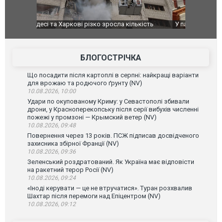
ькість
У парламенті Косово прем'єра закидали яйцями
Приїхав за
до українс
зіркового 
БЛОГОСТРІЧКА
Що посадити після картоплі в серпні: найкращі варіанти
для врожаю та родючого ґрунту (NV)
10.08.2026, 10:00
Удари по окупованому Криму: у Севастополі збивали
дрони, у Красноперекопську після серії вибухів численні
пожежі у промзоні — Крымский ветер (NV)
10.08.2026, 09:48
Повернення через 13 років. ПСЖ підписав досвідченого
захисника збірної Франції (NV)
10.08.2026, 09:36
Зеленський роздратований. Як Україна має відповісти
на ракетний терор Росії (NV)
10.08.2026, 09:24
«Іноді керувати — це не втручатися». Туран розхвалив
Шахтар після перемоги над Епіцентром (NV)
10.08.2026, 09:12