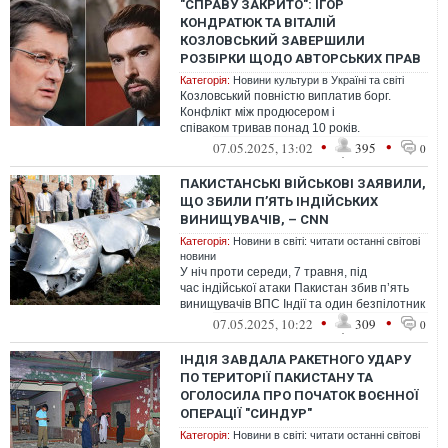
"СПРАВУ ЗАКРИТО": ІГОР
КОНДРАТЮК ТА ВІТАЛІЙ
КОЗЛОВСЬКИЙ ЗАВЕРШИЛИ
РОЗБІРКИ ЩОДО АВТОРСЬКИХ ПРАВ
Категорія:
Новини культури в Україні та світі
Козловський повністю виплатив борг.
Конфлікт між продюсером і
співаком тривав понад 10 років.
•
•
07.05.2025, 13:02
395
0
ПАКИСТАНСЬКІ ВІЙСЬКОВІ ЗАЯВИЛИ,
ЩО ЗБИЛИ П’ЯТЬ ІНДІЙСЬКИХ
ВИНИЩУВАЧІВ, – CNN
Категорія:
Новини в світі: читати останні світові
новини
У ніч проти середи, 7 травня, під
час індійської атаки Пакистан збив п’ять
винищувачів ВПС Індії та один безпілотник
•
•
07.05.2025, 10:22
309
0
ІНДІЯ ЗАВДАЛА РАКЕТНОГО УДАРУ
ПО ТЕРИТОРІЇ ПАКИСТАНУ ТА
ОГОЛОСИЛА ПРО ПОЧАТОК ВОЄННОЇ
ОПЕРАЦІЇ "СИНДУР"
Категорія:
Новини в світі: читати останні світові