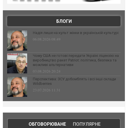
БЛОГИ
Надія лише на культ жінки в українській культурі
06.08.2026 08:49
Чому США не готові передати Україні ліцензію на
виробництво ракет Patriot: політика, безпека та
можливі альтернативи
03.08.2026 20:24
Перспектива: ЗСУ добомблять і всі інші склади
Wildberries
23.07.2026 11:31
ОБГОВОРЮВАНЕ
|
ПОПУЛЯРНЕ