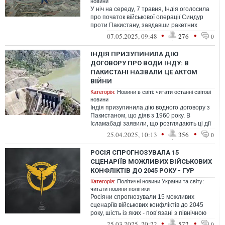
новини
У ніч на середу, 7 травня, Індія оголосила
про початок військової операції Синдур
проти Пакистану, завдавши ракетних
ударів по «терористичній інфрастр...
•
•
07.05.2025, 09:48
276
0
ІНДІЯ ПРИЗУПИНИЛА ДІЮ
ДОГОВОРУ ПРО ВОДИ ІНДУ: В
ПАКИСТАНІ НАЗВАЛИ ЦЕ АКТОМ
ВІЙНИ
Категорія:
Новини в світі: читати останні світові
новини
Індія призупинила дію водного договору з
Пакистаном, що діяв з 1960 року. В
Ісламабаді заявили, що розглядають ці дії
як акт війни
•
•
25.04.2025, 10:13
356
0
РОСІЯ СПРОГНОЗУВАЛА 15
СЦЕНАРІЇВ МОЖЛИВИХ ВІЙСЬКОВИХ
КОНФЛІКТІВ ДО 2045 РОКУ - ГУР
Категорія:
Політичні новини України та світу:
читати новини політики
Росіяни спрогнозували 15 можливих
сценаріїв військових конфліктів до 2045
року, шість із яких - пов’язані з північною
Європою
•
•
25.03.2025, 20:22
572
0