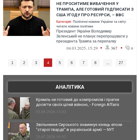
НЕ ПРОСИТИМЕ ВИБАЧЕННЯ У
ТРАМПА, АЛЕ ГОТОВИЙ ПІДПИСАТИ З
США УГОДУ ПРО РЕСУРСИ, – BBC
Категорія:
Політичні новини України та світу:
читати новини політики
Президент України Володимир
Зеленський не планує перепрошувати у
президента Трампа за перепалку
в Овальному кабінеті, але готовий
•
•
04.03.2025, 15:29
367
0
підписати із США уго...
4
1
2
3
5
6
7
8
...
27
АНАЛІТИКА
Кремль не готовий до компромісів і прагне
досягти своїх цілей війною, - Foreign Affairs
03.08.2026 13:02
Звільнення Сирського знаменує кінець епохи
"старої гвардії" в українській армії — NYT
23.07.2026 10:32