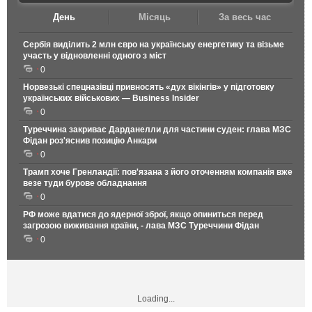
День
Місяць
За весь час
Сербія виділить 2 млн євро на українську енергетику та візьме
участь у відновленні одного з міст
0
Норвезькі спецназівці привносять «дух вікінгів» у підготовку
українських військових — Business Insider
0
Туреччина закриває Дарданелли для частини суден: глава МЗС
Фідан роз'яснив позицію Анкари
0
Трамп хоче Гренландії: пов'язана з його оточенням компанія вже
везе туди бурове обладнання
0
РФ може вдатися до ядерної зброї, якщо опиниться перед
загрозою виживання країни, - лава МЗС Туреччини Фідан
0
Loading...