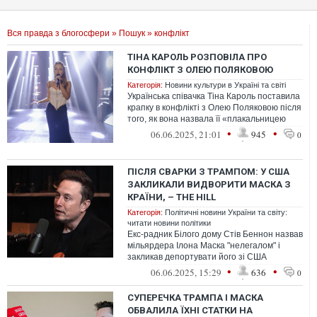
Вся правда з блогосфери
»
Пошук
» конфлікт
ТІНА КАРОЛЬ РОЗПОВІЛА ПРО
КОНФЛІКТ З ОЛЕЮ ПОЛЯКОВОЮ
Категорія:
Новини культури в Україні та світі
Українська співачка Тіна Кароль поставила
крапку в конфлікті з Олею Поляковою після
того, як вона назвала її «плакальницею
на похоронах».
•
•
06.06.2025, 21:01
945
0
ПІСЛЯ СВАРКИ З ТРАМПОМ: У США
ЗАКЛИКАЛИ ВИДВОРИТИ МАСКА З
КРАЇНИ, – THE HILL
Категорія:
Політичні новини України та світу:
читати новини політики
Екс-радник Білого дому Стів Беннон назвав
мільярдера Ілона Маска "нелегалом" і
закликав депортувати його зі США
після гучної сварки з президентом США ...
•
•
06.06.2025, 15:29
636
0
СУПЕРЕЧКА ТРАМПА І МАСКА
ОБВАЛИЛА ЇХНІ СТАТКИ НА