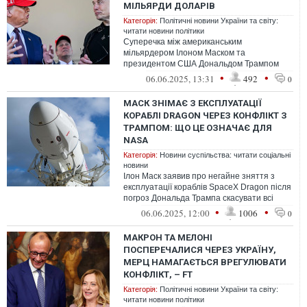
МІЛЬЯРДИ ДОЛАРІВ
Категорія:
Політичні новини України та світу:
читати новини політики
Суперечка між американським
мільярдером Ілоном Маском та
президентом США Дональдом Трампом
коштувала обом чималих грошей. На тлі
•
•
06.06.2025, 13:31
492
0
конфлікту інвестори п...
МАСК ЗНІМАЄ З ЕКСПЛУАТАЦІЇ
КОРАБЛІ DRAGON ЧЕРЕЗ КОНФЛІКТ З
ТРАМПОМ: ЩО ЦЕ ОЗНАЧАЄ ДЛЯ
NASA
Категорія:
Новини суспільства: читати соціальні
новини
Ілон Маск заявив про негайне зняття з
експлуатації кораблів SpaceX Dragon після
погроз Дональда Трампа скасувати всі
держконтракти з його компаніями. ...
•
•
06.06.2025, 12:00
1006
0
МАКРОН ТА МЕЛОНІ
ПОСПЕРЕЧАЛИСЯ ЧЕРЕЗ УКРАЇНУ,
МЕРЦ НАМАГАЄТЬСЯ ВРЕГУЛЮВАТИ
КОНФЛІКТ, – FT
Категорія:
Політичні новини України та світу:
читати новини політики