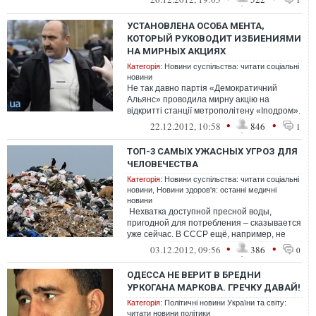
УСТАНОВЛЕНА ОСОБА МЕНТА,
КОТОРЫЙ РУКОВОДИТ ИЗБИЕНИЯМИ
НА МИРНЫХ АКЦИЯХ
Категорія:
Новини суспільства: читати соціальні
новини
Не так давно партія «Демократичний
Альянс» проводила мирну акцію на
відкритті станції метрополітену «Іподром».
На підході до місця подій, на...
•
•
22.12.2012, 10:58
846
1
ТОП-3 САМЫХ УЖАСНЫХ УГРОЗ ДЛЯ
ЧЕЛОВЕЧЕСТВА
Категорія:
Новини суспільства: читати соціальні
новини
,
Новини здоров'я: останні медичні
новини
Нехватка доступной пресной воды,
пригодной для потребления – сказывается
уже сейчас. В СССР ещё, например, не
знали, что простую воду можно пр...
•
•
03.12.2012, 09:56
386
0
ОДЕССА НЕ ВЕРИТ В БРЕДНИ
УРКОГАНА МАРКОВА. ГРЕЧКУ ДАВАЙ!
Категорія:
Політичні новини України та світу:
читати новини політики