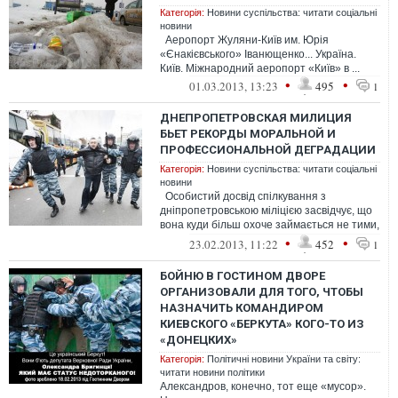
Категорія:
Новини суспільства: читати соціальні
новини
Аеропорт Жуляни-Київ им. Юрія
«Єнакієвського» Іванющенко... Україна.
Київ. Міжнародний аеропорт «Київ» в ...
•
•
01.03.2013, 13:23
495
1
ДНЕПРОПЕТРОВСКАЯ МИЛИЦИЯ
БЬЕТ РЕКОРДЫ МОРАЛЬНОЙ И
ПРОФЕССИОНАЛЬНОЙ ДЕГРАДАЦИИ
Категорія:
Новини суспільства: читати соціальні
новини
Особистий досвід спілкування з
дніпропетровською міліцією засвідчує, що
вона куди більш охоче займається не тими,
до кого її викликають, а тим...
•
•
23.02.2013, 11:22
452
1
БОЙНЮ В ГОСТИНОМ ДВОРЕ
ОРГАНИЗОВАЛИ ДЛЯ ТОГО, ЧТОБЫ
НАЗНАЧИТЬ КОМАНДИРОМ
КИЕВСКОГО «БЕРКУТА» КОГО-ТО ИЗ
«ДОНЕЦКИХ»
Категорія:
Політичні новини України та світу:
читати новини політики
Александров, конечно, тот еще «мусор».