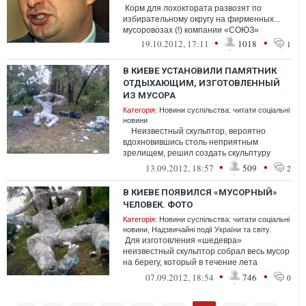
Корм для лохоктората развозят по
избирательному округу на фирменных...
мусоровозах (!) компании «СОЮЗ»
•
•
19.10.2012, 17:11
1018
1
В КИЕВЕ УСТАНОВИЛИ ПАМЯТНИК
ОТДЫХАЮЩИМ, ИЗГОТОВЛЕННЫЙ
ИЗ МУСОРА
Категорія:
Новини суспільства: читати соціальні
новини
Неизвестный скульптор, вероятно
вдохновившись столь неприятным
зрелищем, решил создать скульптуру
человека из всего, что было выброш...
•
•
13.09.2012, 18:57
509
2
В КИЕВЕ ПОЯВИЛСЯ «МУСОРНЫЙ»
ЧЕЛОВЕК. ФОТО
Категорія:
Новини суспільства: читати соціальні
новини
,
Надзвичайні події України та світу.
Для изготовления «шедевра»
неизвестный скульптор собрал весь мусор
на берегу, который в течение лета
оставили недобросовестные посетители.
•
•
07.09.2012, 18:54
746
0
Из ...