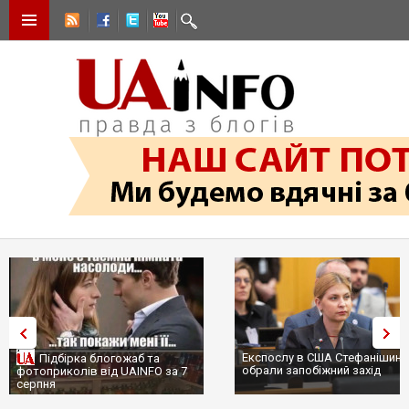
Експослу в США Стефанішині
Підбірка блогожаб та
обрали запобіжний захід
фотоприколів від UAINFO за 7
серпня