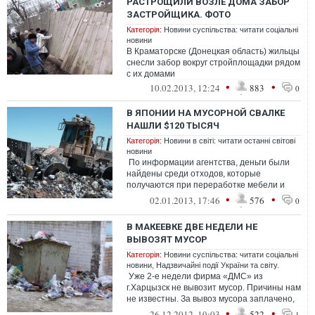
РАСТРОЩИЛИ ВОЗЛЕ ДОМА ЗАБОР
ЗАСТРОЙЩИКА. ФОТО
Категорія:
Новини суспільства: читати соціальні
новини
В Краматорске (Донецкая область) жильцы
снесли забор вокруг стройплощадки рядом
с их домами
•
•
10.02.2013, 12:24
883
0
В ЯПОНИИ НА МУСОРНОЙ СВАЛКЕ
НАШЛИ $120 ТЫСЯЧ
Категорія:
Новини в світі: читати останні світові
новини
По информации агентства, деньги были
найдены среди отходов, которые
получаются при переработке мебели и
матрасов. Предположительно, владелец
•
•
02.01.2013, 17:46
576
0
д...
В МАКЕЕВКЕ ДВЕ НЕДЕЛИ НЕ
ВЫВОЗЯТ МУСОР
Категорія:
Новини суспільства: читати соціальні
новини
,
Надзвичайні події України та світу.
Уже 2-е недели фирма «ДМС» из
г.Харцызск не вывозит мусор. Причины нам
не известны. За вывоз мусора заплачено,
а мусор не вывозят. Почему? Дор...
•
•
26.12.2012, 19:03
522
1