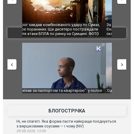
по Сумах,
За 2000 кілометрів від кордону з Україною: в
"Мої іграш
траждали
Єкатеринбурзі після атаки дронів загорівся
суперкарів
ВІДЕО
ині. ФОТО
склад Wildberries. ФОТО. ВІДЕО
": у полон
Одесу накрила потужна злива з градом та
Вже вивели 
в тезка
ураганним вітром
позашляхов
лаха
БЛОГОСТРІЧКА
Ні, не спагеті. Яка форма пасти найкраще поєднується
з вершковими соусами — і чому (NV)
09.08.2026, 13:00