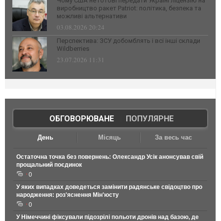
Чому США не готові передати Україні ліцензію на
виробництво ракет Patriot: політика, безпека та
можливі альтернативи
03.08.2026 20:24
Перспектива: ЗСУ добомблять і всі інші склади
Wildberries
23.07.2026 11:31
ОБГОВОРЮВАНЕ
|
ПОПУЛЯРНЕ
День
Місяць
За весь час
Остаточна точка без повернень: Олександр Усік анонсував свій
прощальний поєдинок
0
У яких випадках доведеться замінити радянське свідоцтво про
народження: роз'яснення Мін'юсту
0
У Німеччині фіксували підозрілі польоти дронів над базою, де