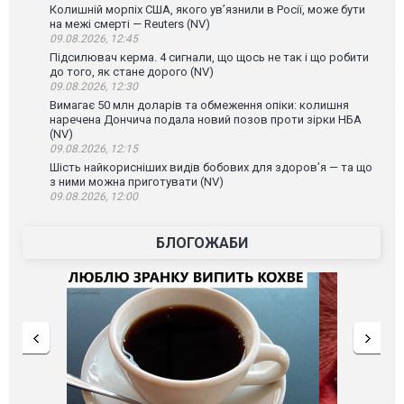
Колишній морпіх США, якого ув’язнили в Росії, може бути
на межі смерті — Reuters (NV)
09.08.2026, 12:45
Підсилювач керма. 4 сигнали, що щось не так і що робити
до того, як стане дорого (NV)
09.08.2026, 12:30
Вимагає 50 млн доларів та обмеження опіки: колишня
наречена Дончича подала новий позов проти зірки НБА
(NV)
09.08.2026, 12:15
Шість найкорисніших видів бобових для здоров’я — та що
з ними можна приготувати (NV)
09.08.2026, 12:00
БЛОГОЖАБИ