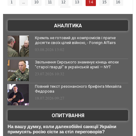
14
1
...
10
11
12
13
15
16
17
АНАЛІТИКА
Кремль не готовий до компромісів і прагне
досягти своїх цілей війною, - Foreign Affairs
03.08.2026 13:02
Звільнення Сирського знаменує кінець епохи
"старої гвардії" в українській армії — NYT
23.07.2026 10:32
Повний текст резонансного брифінга Михайла
Федорова
18.07.2026 09:27
ОПИТУВАННЯ
На вашу думку, коли далекобійні санкції України
примусять росію сісти за стіл переговорів?