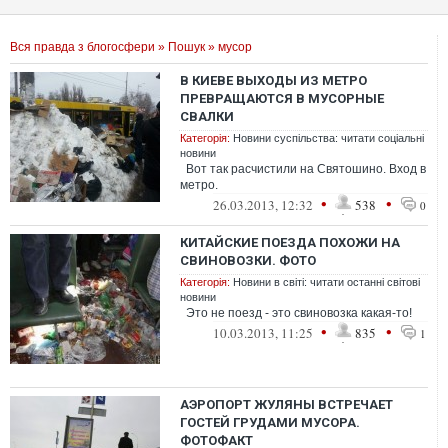
Вся правда з блогосфери
»
Пошук
» мусор
В КИЕВЕ ВЫХОДЫ ИЗ МЕТРО
ПРЕВРАЩАЮТСЯ В МУСОРНЫЕ
СВАЛКИ
Категорія:
Новини суспільства: читати соціальні
новини
Вот так расчистили на Святошино. Вход в
метро.
•
•
26.03.2013, 12:32
538
0
КИТАЙСКИЕ ПОЕЗДА ПОХОЖИ НА
СВИНОВОЗКИ. ФОТО
Категорія:
Новини в світі: читати останні світові
новини
Это не поезд - это свиновозка какая-то!
•
•
10.03.2013, 11:25
835
1
АЭРОПОРТ ЖУЛЯНЫ ВСТРЕЧАЕТ
ГОСТЕЙ ГРУДАМИ МУСОРА.
ФОТОФАКТ