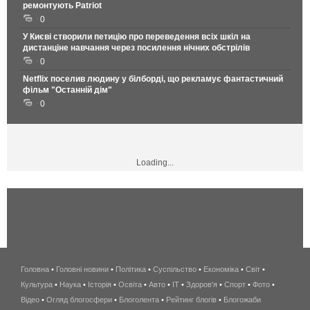
ремонтують Patriot
0
У Києві створили петицію про переведення всіх шкіл на
дистанціне навчання через посилення нічних обстрілів
0
Netflix поселив людину у білборді, що рекламує фантастичний
фільм "Останній дім"
0
Loading...
Головна
•
Головні новини
•
Політика
•
Суспільство
•
Економіка
беспроводной
•
Світ
•
Культура
•
Наука
•
Історія
•
Освіта
•
Авто
•
IT
•
Здоров'я
интернет
•
Спорт
•
Фото
•
Відео
•
Огляд блогосфери
•
Блоголента
•
Рейтинг блогів
киев
•
Блогожаби