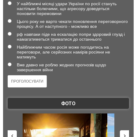
У найближчі місяці удари України по росії стануть
настільки болючими, що агресору доведеться
поновити перемовини
Цього року не варто чекати поновлення переговорного
процесу. А от наступного - можливо все
рф навпаки піде на ескалацію попри здоровий глузд і
намагатиметься триматися до останнього
Найближчим часом росія може погодитись на
переговори, але серйозних намірів росіяни не
матимуть
Вже давно не роблю жодних прогнозів щодо
завершення війни
ФОТО