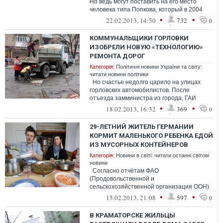
Но ведь могут поставить на его место
человека типа Попкова, который в 2004
хотел на Майдане бойню у...
•
•
22.02.2013, 14:50
732
0
КОММУНАЛЬЩИКИ ГОРЛОВКИ
ИЗОБРЕЛИ НОВУЮ «ТЕХНОЛОГИЮ»
РЕМОНТА ДОРОГ
Категорія:
Політичні новини України та світу:
читати новини політики
Но счастье недолго царило на улицах
горловских автомобилистов. После
отъезда замминистра из города, ГАИ
Горловки немного подумало и постанов...
•
•
18.02.2013, 16:32
369
0
29-ЛЕТНИЙ ЖИТЕЛЬ ГЕРМАНИИ
КОРМИТ МАЛЕНЬКОГО РЕБЕНКА ЕДОЙ
ИЗ МУСОРНЫХ КОНТЕЙНЕРОВ
Категорія:
Новини в світі: читати останні світові
новини
Согласно отчётам ФАО
(Продовольственной и
сельскохозяйственной организация ООН)
около $ 1 трлн пищи выкидывается и
•
•
15.02.2013, 21:08
597
0
портится каждый год. С помо...
В КРАМАТОРСКЕ ЖИЛЬЦЫ