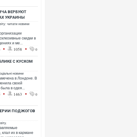
ИЧА ВЕРБУЮТ
АХ УКРАИНЫ
віту: читати новини
организации
склюзивные скидки в
ениях и ме...
•
•
3
1058
0
БЛИКЕ С КУСКОМ
оціальні новини
замечена в Лондоне. В
зменила своей
была в одея...
•
•
5
1463
0
СЕРИИ ПОДЖОГОВ
віту.
равляемые
 клал их в кармане