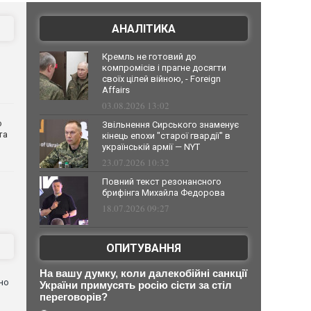
АНАЛІТИКА
Кремль не готовий до
компромісів і прагне досягти
своїх цілей війною, - Foreign
Affairs
03.08.2026 13:02
о
Звільнення Сирського знаменує
та
кінець епохи "старої гвардії" в
українській армії — NYT
23.07.2026 10:32
Повний текст резонансного
брифінга Михайла Федорова
18.07.2026 09:27
ОПИТУВАННЯ
На вашу думку, коли далекобійні санкції
но
України примусять росію сісти за стіл
переговорів?