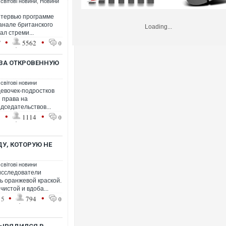
 світові новини
,
Новини
нтервью программе
анале британского
Loading...
ал стреми...
•
•
7
5562
0
 ЗА ОТКРОВЕННУЮ
 світові новини
девочек-подростков
 права на
дседательствов...
•
•
1
1114
0
, КОТОРУЮ НЕ
 світові новини
исследователи
 оранжевой краской.
истой и вдоба...
•
•
15
794
0