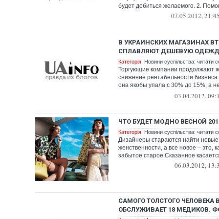
будет добиться желаемого. 2. Помог
07.05.2012, 21:4
В УКРАИНСКИХ МАГАЗИНАХ В
СПЛАВЛЯЮТ ДЕШЕВУЮ ОДЕЖ
Категорія:
Новини суспільства: читати с
Торгующие компании продолжают ж
снижение рентабельности бизнеса.
она якобы упала с 30% до 15%, а 
сезон с...
03.04.2012, 09:
ЧТО БУДЕТ МОДНО ВЕСНОЙ 201
Категорія:
Новини суспільства: читати с
Дизайнеры стараются найти новые
женственности, а все новое – это, 
забытое старое.Сказанное касается 
06.03.2012, 13:
САМОГО ТОЛСТОГО ЧЕЛОВЕКА 
ОБСЛУЖИВАЕТ 18 МЕДИКОВ. Ф