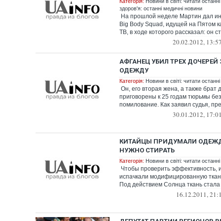
Категорія:
Новини в світі: читати останні
здоров'я: останні медичні новини
На прошлой неделе Мартин дал и
Big Body Squad, идущей на Пятом к
ТВ, в ходе которого рассказал: он ст
20.02.2012, 13:5
АФГАНЕЦ УБИЛ ТРЕХ ДОЧЕРЕЙ
ОДЕЖДУ
Категорія:
Новини в світі: читати останні
Он, его вторая жена, а также брат 
приговорены к 25 годам тюрьмы без
помилование. Как заявил судья, пре
30.01.2012, 17:0
КИТАЙЦЫ ПРИДУМАЛИ ОДЕЖДУ
НУЖНО СТИРАТЬ
Категорія:
Новини в світі: читати останні
Чтобы проверить эффективность, 
испачкали модифицированную ткань
Под действием Солнца ткань стала ч
16.12.2011, 21: