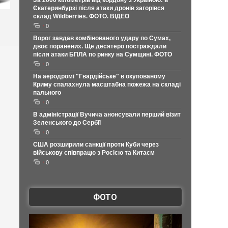
За 2000 кілометрів від кордону з Україною: в
Єкатеринбурзі після атаки дронів загорівся
склад Wildberries. ФОТО. ВІДЕО
0
Ворог завдав комбінованого удару по Сумах,
двоє поранених. Ще десятеро постраждали
після атаки БПЛА по ринку на Сумщині. ФОТО
0
На аеродромі "Гвардійське" в окупованому
Криму спалахнула масштабна пожежа на складі
пального
0
В адміністрації Вучича анонсували перший візит
Зеленського до Сербії
0
США розширили санкції проти Куби через
військову співпрацю з Росією та Китаєм
0
ФОТО