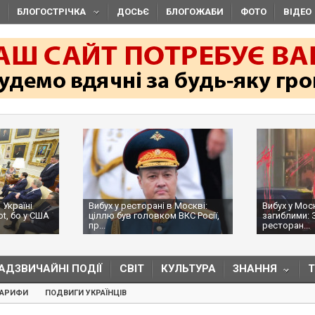
БЛОГОСТРІЧКА
ДОСЬЄ
БЛОГОЖАБИ
ФОТО
ВІДЕО
 Україні
Вибух у ресторані в Москві:
Вибух у Мос
ot, бо у США
ціллю був головком ВКС Росії,
загиблими: 
пр...
ресторан...
АДЗВИЧАЙНІ ПОДІЇ
СВІТ
КУЛЬТУРА
ЗНАННЯ
ТАРИФИ
ПОДВИГИ УКРАЇНЦІВ