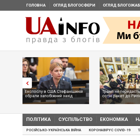
ГОЛОВНА
ОГЛЯД БЛОГОСФЕРИ
ОГЛЯД БЛОГОЖАБ
Експослу в США Стефанішиній
Трамп не передасть
обрали запобіжний захід
сотні ракет до Patri
...
ПОЛІТИКА
СУСПІЛЬСТВО
ЕКОНОМІКА
Н
РОСІЙСЬКО-УКРАЇНСЬКА ВІЙНА
КОРОНАВІРУС COVID-19