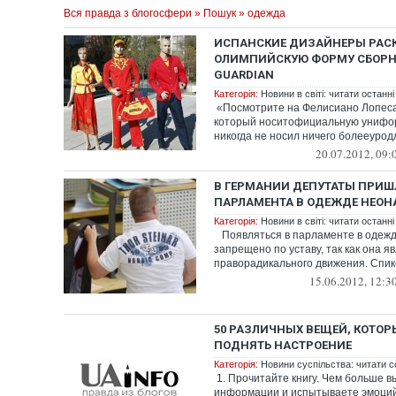
Вся правда з блогосфери
»
Пошук
» одежда
ИСПАНСКИЕ ДИЗАЙНЕРЫ РАС
ОЛИМПИЙСКУЮ ФОРМУ СБОРНО
GUARDIAN
Категорія:
Новини в світі: читати останні
«Посмотрите на Фелисиано Лопеса (
который носитофициальную унифо
никогда не носил ничего болееуродли
20.07.2012, 09:
В ГЕРМАНИИ ДЕПУТАТЫ ПРИШ
ПАРЛАМЕНТА В ОДЕЖДЕ НЕОН
Категорія:
Новини в світі: читати останні
Появляться в парламенте в одежд
запрещено по уставу, так как она 
праворадикального движения. Спике
15.06.2012, 12:3
50 РАЗЛИЧНЫХ ВЕЩЕЙ, КОТОР
ПОДНЯТЬ НАСТРОЕНИЕ
Категорія:
Новини суспільства: читати с
1. Прочитайте книгу. Чем больше 
информации и испытываете эмоций,