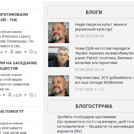
БЛОГИ
КРИТИКОВАЛИ
Й - THE
Надія лише на культ жінки в
українській культурі
 світові новини
06.08.2026 08:49
Feliciano López),
рму Олимпиады. Он
вого в сво...
Чому США не готові передати
•
•
04
880
0
Україні ліцензію на виробництв
ракет Patriot: політика, безпека 
можливі альтернативи
ЛИ НА ЗАСЕДАНИЕ
АЦИСТОВ
03.08.2026 20:24
 світові новини
Перспектива: ЗСУ добомблять і
е этой марки
всі інші склади Wildberries
является символом
23.07.2026 11:31
р ла...
•
•
0
1129
2
БЛОГОСТРІЧКА
ЫЕ ПОМОГУТ
Зробить господарів щасливими.
Що принести в гості і на вечерю, щоб точ
оціальні новини
не помилитися — бюджетні та неочевидні
вы впитываете
варіанти (NV)
 тем легче вам