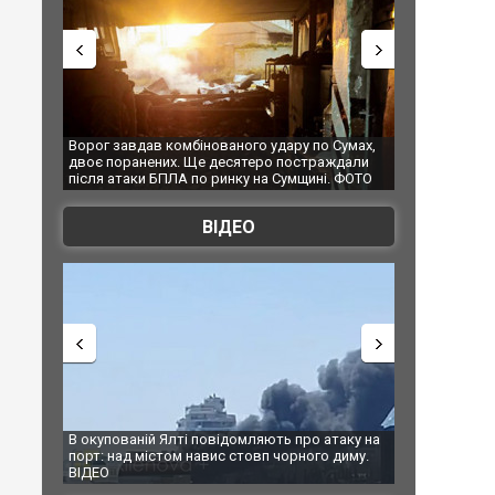
ог завдав комбінованого удару по Сумах,
За 2000 кілометрів від кор
є поранених. Ще десятеро постраждали
Єкатеринбурзі після атаки 
ля атаки БПЛА по ринку на Сумщині. ФОТО
склад Wildberries. ФОТО. В
ВІДЕО
окупованій Ялті повідомляють про атаку на
За 2000 кілометрів від кор
рт: над містом навис стовп чорного диму.
Єкатеринбурзі після атаки
ДЕО
склад Wildberries. ФОТО. В