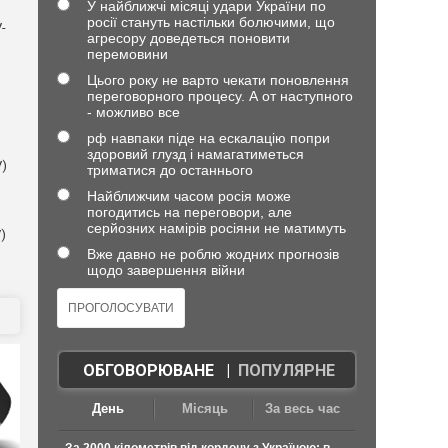
У найближчі місяці удари України по
росії стануть настільки болючими, що
-
агресору доведеться поновити
перемовини
Цього року не варто чекати поновлення
переговорного процесу. А от наступного
- можливо все
рф навпаки піде на ескалацію попри
здоровий глузд і намагатиметься
V)
триматися до останнього
Найближчим часом росія може
погодитись на переговори, але
серйозних намірів росіяни не матимуть
)
Вже давно не роблю жодних прогнозів
щодо завершення війни
ОБГОВОРЮВАНЕ
|
ПОПУЛЯРНЕ
День
Місяць
За весь час