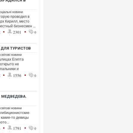
ВЫРЯДИЛСЯ В
оціальні новини
торую проводил в
рх Кирилл, место
естный бизнесмен ...
•
•
2
2301
0
Вор
дво
піс
Д ДЛЯ ТУРИСТОВ
 світові новини
улицах Египта
 открыто не
упальники и
•
•
2
1556
0
 МЕДВЕДЕВА.
 світові новини
сгибиционистские
 какие-то девицы
В 
ото...
по
•
•
ВІ
4
1791
0