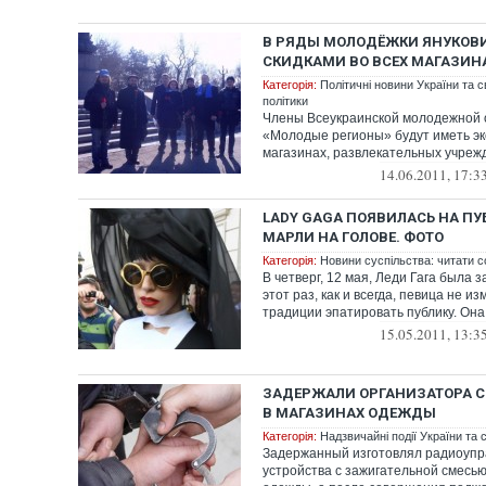
В РЯДЫ МОЛОДЁЖКИ ЯНУКОВ
СКИДКАМИ ВО ВСЕХ МАГАЗИН
Категорія:
Політичні новини України та с
політики
Члены Всеукраинской молодежной 
«Молодые регионы» будут иметь эк
магазинах, развлекательных учрежд
14.06.2011, 17:3
LADY GAGA ПОЯВИЛАСЬ НА ПУ
МАРЛИ НА ГОЛОВЕ. ФОТО
Категорія:
Новини суспільства: читати с
В четверг, 12 мая, Леди Гага была 
этот раз, как и всегда, певица не и
традиции эпатировать публику. Она 
15.05.2011, 13:3
ЗАДЕРЖАЛИ ОРГАНИЗАТОРА 
В МАГАЗИНАХ ОДЕЖДЫ
Категорія:
Надзвичайні події України та с
Задержанный изготовлял радиоуп
устройства с зажигательной смесью,