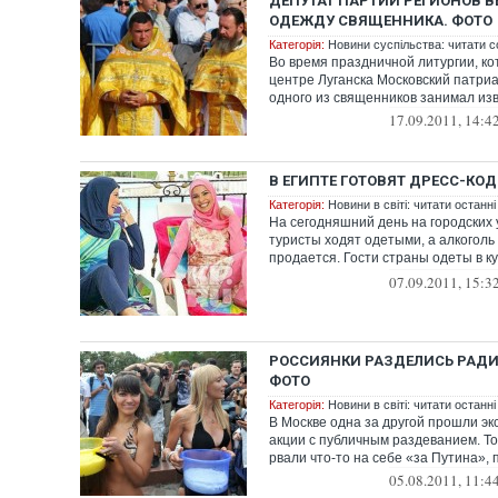
ДЕПУТАТ ПАРТИИ РЕГИОНОВ 
ОДЕЖДУ СВЯЩЕННИКА. ФОТО
Категорія:
Новини суспільства: читати с
Во время праздничной литургии, ко
центре Луганска Московский патриа
одного из священников занимал изв
17.09.2011, 14:4
В ЕГИПТЕ ГОТОВЯТ ДРЕСС-КО
Категорія:
Новини в світі: читати останні
На сегодняшний день на городских 
туристы ходят одетыми, а алкоголь
продается. Гости страны одеты в к
употребляют с...
07.09.2011, 15:3
РОССИЯНКИ РАЗДЕЛИСЬ РАДИ
ФОТО
Категорія:
Новини в світі: читати останні
В Москве одна за другой прошли эк
акции с публичным раздеванием. То
рвали что-то на себе «за Путина», п
05.08.2011, 11:4