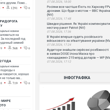
07.08.2026, 18:00
ите другим. Помо...
•
•
Росіяни все частіше бʼють по Харкову FPV
5
1291
0
дронами. Що буде з містом — ВВС Україна
(NV)
07.08.2026, 17:48
ТРИДОРОГА
Швидке рішення. Як Україні компенсувати
ДУ
нестачу ракет Patriot (NV)
оціальні новини
07.08.2026, 17:36
аловаться на
В Україні вперше судять російського
 За последний год
військового за зґвалтування українки (N
неудачный зимний
07.08.2026, 17:24
•
•
19
568
0
Аудитори знайшли серйозні розбіжності
в заявах DOGE Ілона Маска про
«заощаджені» 215 млрд доларів — WP (NV
2 ГОДА
07.08.2026, 17:12
оціальні новини
 подходы к
как говорится, хорошо
ІНФОГРАФІКА
не только ма...
•
•
38
719
0
В МИРЕ
ОТО