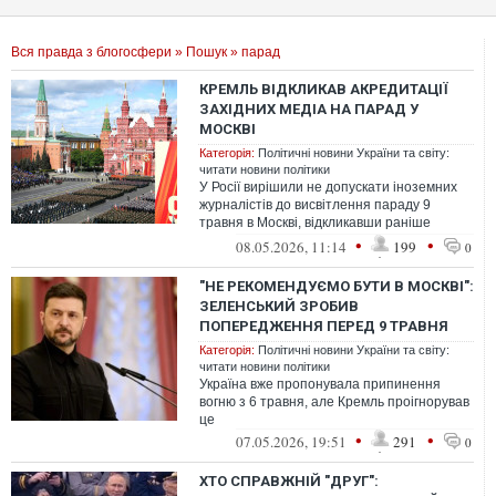
Вся правда з блогосфери
»
Пошук
» парад
КРЕМЛЬ ВІДКЛИКАВ АКРЕДИТАЦІЇ
ЗАХІДНИХ МЕДІА НА ПАРАД У
МОСКВІ
Категорія:
Політичні новини України та світу:
читати новини політики
У Росії вирішили не допускати іноземних
журналістів до висвітлення параду 9
травня в Москві, відкликавши раніше
видані акредитації західних медіа.
•
•
08.05.2026, 11:14
199
0
"НЕ РЕКОМЕНДУЄМО БУТИ В МОСКВІ":
ЗЕЛЕНСЬКИЙ ЗРОБИВ
ПОПЕРЕДЖЕННЯ ПЕРЕД 9 ТРАВНЯ
Категорія:
Політичні новини України та світу:
читати новини політики
Україна вже пропонувала припинення
вогню з 6 травня, але Кремль проігнорував
це
•
•
07.05.2026, 19:51
291
0
ХТО СПРАВЖНІЙ "ДРУГ":