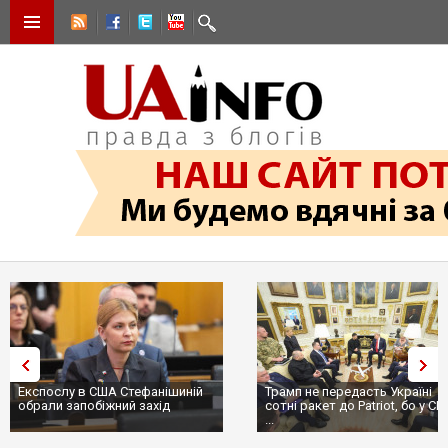
Експослу в США Стефанішиній
Трамп не передасть Україні
обрали запобіжний захід
сотні ракет до Patriot, бо у С
...