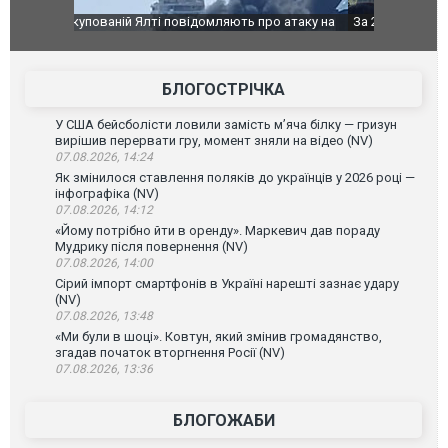
о атаку на
За 2000 кілометрів від кордону з Україною: в
В Таїланді 
го диму.
Єкатеринбурзі після атаки дронів загорівся
блискавки 
склад Wildberries. ФОТО. ВІДЕО
постражда
БЛОГОСТРІЧКА
У США бейсболісти ловили замість м’яча білку — гризун
вирішив перервати гру, момент зняли на відео (NV)
07.08.2026, 14:24
Як змінилося ставлення поляків до українців у 2026 році —
інфографіка (NV)
07.08.2026, 14:12
«Йому потрібно йти в оренду». Маркевич дав пораду
Мудрику після повернення (NV)
07.08.2026, 14:00
Сірий імпорт смартфонів в Україні нарешті зазнає удару
(NV)
07.08.2026, 13:48
«Ми були в шоці». Ковтун, який змінив громадянство,
згадав початок вторгнення Росії (NV)
07.08.2026, 13:36
БЛОГОЖАБИ