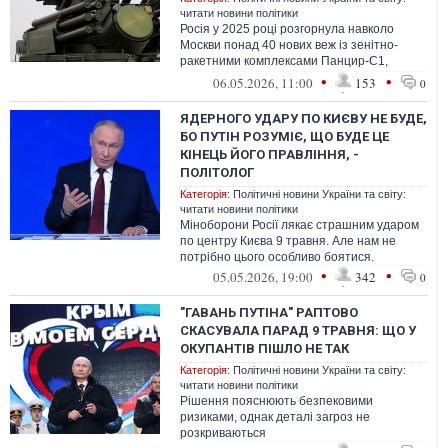
читати новини політики
Росія у 2025 році розгорнула навколо
Москви понад 40 нових веж із зенітно-
ракетними комплексами Панцир-С1,
частину яких перекинули з інших регіонів.
•
•
06.05.2026, 11:00
153
0
Ц...
ЯДЕРНОГО УДАРУ ПО КИЄВУ НЕ БУДЕ,
БО ПУТІН РОЗУМІЄ, ЩО БУДЕ ЦЕ
КІНЕЦЬ ЙОГО ПРАВЛІННЯ, -
ПОЛІТОЛОГ
Категорія:
Політичні новини України та світу:
читати новини політики
Міноборони Росії лякає страшним ударом
по центру Києва 9 травня. Але нам не
потрібно цього особливо боятися.
•
•
05.05.2026, 19:00
342
0
"ГАВАНЬ ПУТІНА" РАПТОВО
СКАСУВАЛА ПАРАД 9 ТРАВНЯ: ЩО У
ОКУПАНТІВ ПІШЛО НЕ ТАК
Категорія:
Політичні новини України та світу:
читати новини політики
Рішення пояснюють безпековими
ризиками, однак деталі загроз не
розкриваються