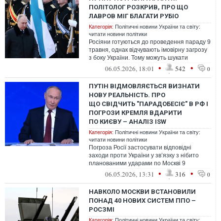
ПОЛІТОЛОГ РОЗКРИВ, ПРО ЩО
ЛАВРОВ МІГ БЛАГАТИ РУБІО
Категорія:
Політичні новини України та світу:
читати новини політики
Росіяни готуються до проведення параду 9
травня, однак відчувають імовірну загрозу
з боку України. Тому можуть шукати
підтримки та захисту у США.
•
•
06.05.2026, 18:01
542
0
ПУТІН ВІДМОВЛЯЄТЬСЯ ВИЗНАТИ
НОВУ РЕАЛЬНІСТЬ. ПРО
ЩО СВІДЧИТЬ "ПАРАДОБЕСІЄ" В РФ І
ПОГРОЗИ КРЕМЛЯ ВДАРИТИ
ПО КИЄВУ – АНАЛІЗ ISW
Категорія:
Політичні новини України та світу:
читати новини політики
Погроза Росії застосувати відповідні
заходи проти України у зв’язку з нібито
планованими ударами по Москві 9
травня свідчить про те, що російський дик...
•
•
06.05.2026, 13:31
316
0
НАВКОЛО МОСКВИ ВСТАНОВИЛИ
ПОНАД 40 НОВИХ СИСТЕМ ППО –
РОСЗМІ
Категорія:
Політичні новини України та світу: