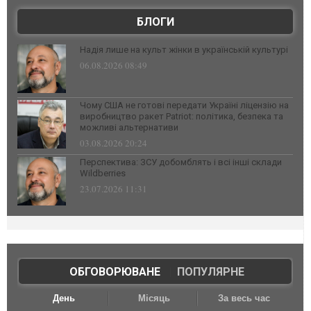
БЛОГИ
Надія лише на культ жінки в українській культурі
06.08.2026 08:49
Чому США не готові передати Україні ліцензію на
виробництво ракет Patriot: політика, безпека та
можливі альтернативи
03.08.2026 20:24
Перспектива: ЗСУ добомблять і всі інші склади
Wildberries
23.07.2026 11:31
ОБГОВОРЮВАНЕ
|
ПОПУЛЯРНЕ
День
Місяць
За весь час