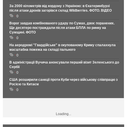
За 2000 кілометрів від кордону з Україною: в Єкатеринбурзі
після атаки дронів загорівся склад Wildberries. ФОТО. ВІДЕО
0
Ворог завдав комбінованого удару по Сумах, двоє поранених.
Ще десятеро постраждали після атаки БПЛА по ринку на
Сумщині. ФОТО
0
На аеродромі "Гвардійське" в окупованому Криму спалахнула
масштабна пожежа на складі пального
0
В адміністрації Вучича анонсували перший візит Зеленського до
Сербії
0
США розширили санкції проти Куби через військову співпрацю з
Росією та Китаєм
0
Loading...