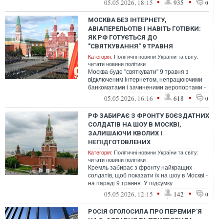
•
•
05.05.2026, 18:15
935
0
МОСКВА БЕЗ ІНТЕРНЕТУ,
АВІАПЕРЕЛЬОТІВ І НАВІТЬ ГОТІВКИ:
ЯК РФ ГОТУЄТЬСЯ ДО
"СВЯТКУВАННЯ" 9 ТРАВНЯ
Категорія:
Політичні новини України та світу:
читати новини політики
Москва буде "святкувати" 9 травня з
відключеним інтернетом, непрацюючими
банкоматами і зачиненими аеропортами -
все заради "безпеки" параду і його орг...
•
•
05.05.2026, 16:16
618
0
РФ ЗАБИРАЄ З ФРОНТУ БОЄЗДАТНИХ
СОЛДАТІВ НА ШОУ В МОСКВІ,
ЗАЛИШАЮЧИ КВОЛИХ І
НЕПІДГОТОВЛЕНИХ
Категорія:
Політичні новини України та світу:
читати новини політики
Кремль забирає з фронту найкращих
солдатів, щоб показати їх на шоу в Москві -
на параді 9 травня. У підсумку
залишаються недосвідчені, через що ворог
•
•
05.05.2026, 12:15
142
0
...
РОСІЯ ОГОЛОСИЛА ПРО ПЕРЕМИР'Я