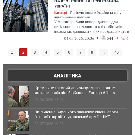
НА 8–9 ТРАВНЯ ТА ПРИГРОЗИЛА
УКРАЇНІ
Категорія:
Політичні новини України та світу:
читати новини політики
У Москві зробили попередження для
цивільного населення та співробітників
іноземних дипломатичних представництв в
Україні
•
•
04.05.2026, 20:36
544
0
2
1
3
4
5
6
7
8
...
40
АНАЛІТИКА
Кремль не готовий до компромісів і прагне
досягти своїх цілей війною, - Foreign Affairs
03.08.2026 13:02
Звільнення Сирського знаменує кінець епохи
"старої гвардії" в українській армії — NYT
23.07.2026 10:32