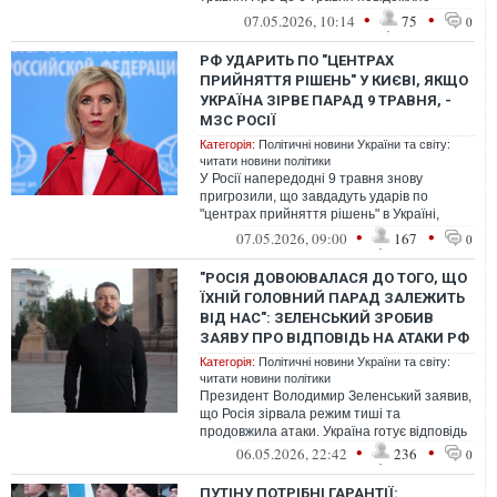
видання Astra з посиланням на власний
•
•
07.05.2026, 10:14
75
0
підрахунок.
РФ УДАРИТЬ ПО "ЦЕНТРАХ
ПРИЙНЯТТЯ РІШЕНЬ" У КИЄВІ, ЯКЩО
УКРАЇНА ЗІРВЕ ПАРАД 9 ТРАВНЯ, -
МЗС РОСІЇ
Категорія:
Політичні новини України та світу:
читати новини політики
У Росії напередодні 9 травня знову
пригрозили, що завдадуть ударів по
"центрах прийняття рішень" в Україні,
якщо парад у Москві буде зірвано. Там
•
•
07.05.2026, 09:00
167
0
закл...
"РОСІЯ ДОВОЮВАЛАСЯ ДО ТОГО, ЩО
ЇХНІЙ ГОЛОВНИЙ ПАРАД ЗАЛЕЖИТЬ
ВІД НАС": ЗЕЛЕНСЬКИЙ ЗРОБИВ
ЗАЯВУ ПРО ВІДПОВІДЬ НА АТАКИ РФ
Категорія:
Політичні новини України та світу:
читати новини політики
Президент Володимир Зеленський заявив,
що Росія зірвала режим тиші та
продовжила атаки. Україна готує відповідь
•
•
06.05.2026, 22:42
236
0
ПУТІНУ ПОТРІБНІ ГАРАНТІЇ: