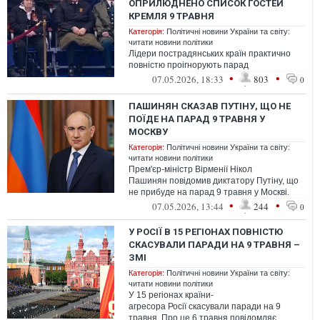
ОПРИЛЮДНЕНО СПИСОК ГОСТЕЙ
КРЕМЛЯ 9 ТРАВНЯ
Категорія:
Політичні новини України та світу:
читати новини політики
Лідери пострадянських країн практично
повністю проігнорують парад
•
•
07.05.2026, 18:33
803
0
ПАШИНЯН СКАЗАВ ПУТІНУ, ЩО НЕ
ПОЇДЕ НА ПАРАД 9 ТРАВНЯ У
МОСКВУ
Категорія:
Політичні новини України та світу:
читати новини політики
Прем'єр-міністр Вірменії Нікол
Пашинян повідомив диктатору Путіну, що
не прибуде на парад 9 травня у Москві.
•
•
07.05.2026, 13:44
244
0
У РОСІЇ В 15 РЕГІОНАХ ПОВНІСТЮ
СКАСУВАЛИ ПАРАДИ НА 9 ТРАВНЯ –
ЗМІ
Категорія:
Політичні новини України та світу:
читати новини політики
У 15 регіонах країни-
агресора Росії скасували паради на 9
травня. Про це 6 травня повідомляє