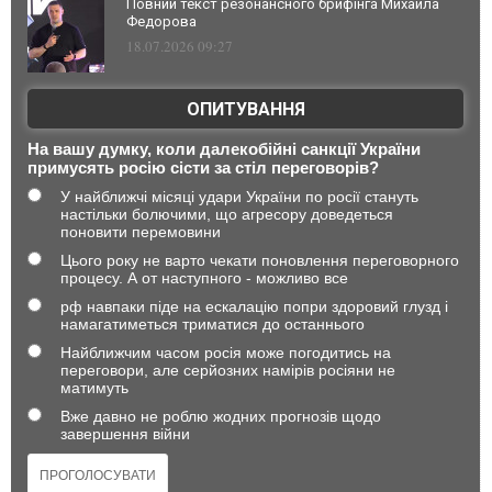
Повний текст резонансного брифінга Михайла
Федорова
18.07.2026 09:27
ОПИТУВАННЯ
На вашу думку, коли далекобійні санкції України
примусять росію сісти за стіл переговорів?
У найближчі місяці удари України по росії стануть
настільки болючими, що агресору доведеться
поновити перемовини
Цього року не варто чекати поновлення переговорного
процесу. А от наступного - можливо все
рф навпаки піде на ескалацію попри здоровий глузд і
намагатиметься триматися до останнього
Найближчим часом росія може погодитись на
переговори, але серйозних намірів росіяни не
матимуть
Вже давно не роблю жодних прогнозів щодо
завершення війни