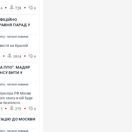
•
•
24
728
0
ОФІЦІЙНО
РАВНЯ ПАРАД У
віту: читати новини
вести на Красній
•
•
3
1014
0
А ППО". МАДЯР
НСУ БИТИ 9
віту: читати новини
агресора РФ Москві
го сенсу в ній буде
 безпілотн...
•
•
15
275
0
ГАЦІЮ ДО МОСКВИ
віту: читати новини