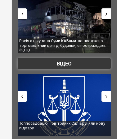
КАБами: пошкоджено
Українські надзвичайники врятували козуленя
динки, є постраждалі.
під час ліквідації масштабної лісової пожежі у
Франції
ВІДЕО
них Сил вручили нову
Сили оборони уразили Ярославський НПЗ:
губернатор регіону заявив про наймасштабніш
атаку. ВІДЕО