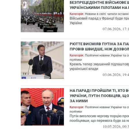
БЕЗПРЕЦЕДЕНТНЕ ВІЙСЬКОВЕ 
УКРАЇНСЬКИМИ ПІЛОТАМИ НА M
Категорія:
Новини в світі: читати останні
Військовий парад у Франції буде пр
України
07.06.2026, 17:
РЮТТЕ ВИСМІЯВ ПУТІНА ЗА ПА
ПРОВІВ ШВИДШЕ, НІЖ ДОЗВОЛ
Категорія:
Політичні новини України та с
політики
Кремль тепер змушений підлаштову
української влади
03.06.2026, 19:
НА ПАРАДІ ПРОЙШЛИ ТІ, ХТО 
УКРАЇНИ, ПУТІН ПООБІЦЯВ, Щ
ЗА НИМИ
Категорія:
Політичні новини України та с
політики
Путін виголосив чергову порцію про
пообіцявши, що перемога буде за 
10.05.2026, 00: