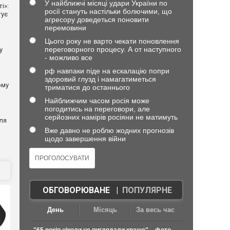
У найближчі місяці удари України по
і»:
росії стануть настільки болючими, що
тує
агресору доведеться поновити
перемовини
Цього року не варто чекати поновлення
переговорного процесу. А от наступного
у
- можливо все
рф навпаки піде на ескалацію попри
здоровий глузд і намагатиметься
ому
триматися до останнього
Найближчим часом росія може
погодитись на переговори, але
серйозних намірів росіяни не матимуть
ля
Вже давно не роблю жодних прогнозів
щодо завершення війни
ОБГОВОРЮВАНЕ
|
ПОПУЛЯРНЕ
День
Місяць
За весь час