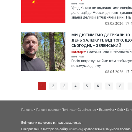
політики
Уряд Китаю не надсилатиме спеціал
делегації до Москви для святкуванн
званій Великій вітчизняній війні. На 
08.05.2026, 17:
МИ ДІЯТИМЕМО ДЗЕРКАЛЬНО.
ДЕНЬ ЗАЛЕЖИТЬ ВІД ТОГО, Щ
СЬОГОДНІ, - ЗЕЛЕНСЬКИЙ
Категорія:
Політичні новини України та с
політики
Росія погрожує майже всім своїм сусі
не комусь одному.
08.05.2026, 17:
1
2
3
4
5
6
7
8
.
Головна
•
Головні новини
•
Політика
•
Суспільство
•
Економіка
•
Світ
•
Кул
Всі новини належать їх правовласникам.
Використання матеріалів сайту
uainfo.org
дозволяється за умови посиланн