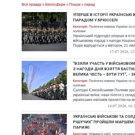
Вся правда з блогосфери
»
Пошук
» парад
УПЕРШЕ В ІСТОРІЇ УКРАЇНСЬКІ
ПАРАДОМ У БРЮССЕЛІ
Категорія:
Політичні новини України та с
політики
Український підрозділ уперше в істор
військовому параді з нагоди Націона
Подія відбудеться у вівторок, 21 липн
17.07.2026, 12
"ВЗЯЛИ УЧАСТЬ У ВІЙСЬКОВОМ
З НАГОДИ ДНЯ ВЗЯТТЯ БАСТИЛ
ВЕЛИКА ЧЕСТЬ – БУТИ ТУТ", -
Категорія:
Політичні новини України та с
політики
Сьогодні Єлисейськими Полями ур
українські воїни, наші пілоти у скла
українських екіпажів пролетіли на 
14.07.2026, 16:
УКРАЇНСЬКІ ВІЙСЬКОВІ ТА СОЛД
РІШУЧИХ" ПРОЙШЛИ МАРШЕМ Н
ПАРИЖІ
Категорія:
Новини в світі: читати останні