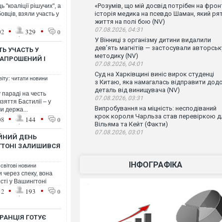
«Розумів, що мій досвід потрібен на фронт
ь "коаліції рішучих", а
історія медика на псевдо Шаман, який ря
овців, взяли участь у
життя на полі бою (NV)
•
•
07.08.2026, 04:31
02
329
0
У Вінниці з організму дитини видалили
дев’ять магнітів — застосували авторськ
ТЬ УЧАСТЬ У
методику (NV)
ЗАПРОШЕНИЙ І
07.08.2026, 04:01
Суд на Харківщині виніс вирок студенці
віту: читати новини
з Китаю, яка намагалась відправити дод
деталь від винищувача (NV)
у параді на честь
07.08.2026, 03:31
зяття Бастилії – у
Випробування на міцність: несподіваний
и держа...
крок короля Чарльза став перевіркою д
•
•
08
144
0
Вільяма та Кейт (Факти)
07.08.2026, 03:01
ЕЙНИЙ ДЕНЬ
ГТОНІ ЗАЛИШИВСЯ
ІНФОГРАФІКА
 світові новини
 через спеку, вона
сті у Вашингтоні
•
•
12
193
0
РАНЦІЯ ГОТУЄ