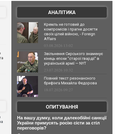
АНАЛІТИКА
Кремль не готовий до
компромісів і прагне досягти
своїх цілей війною, - Foreign
Affairs
03.08.2026 13:02
о
Звільнення Сирського знаменує
та
кінець епохи "старої гвардії" в
українській армії — NYT
23.07.2026 10:32
Повний текст резонансного
брифінга Михайла Федорова
18.07.2026 09:27
ОПИТУВАННЯ
n
На вашу думку, коли далекобійні санкції
ва
України примусять росію сісти за стіл
переговорів?