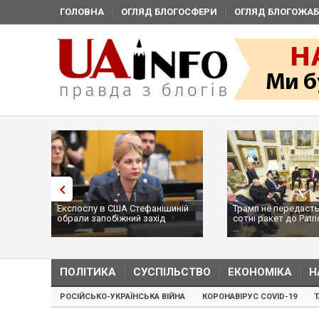
ГОЛОВНА
ОГЛЯД БЛОГОСФЕРИ
ОГЛЯД БЛОГОЖАБ
Експослу в США Стефанішиній
Трамп не передасть
обрали запобіжний захід
сотні ракет до Patri
...
ПОЛІТИКА
СУСПІЛЬСТВО
ЕКОНОМІКА
Н
РОСІЙСЬКО-УКРАЇНСЬКА ВІЙНА
КОРОНАВІРУС COVID-19