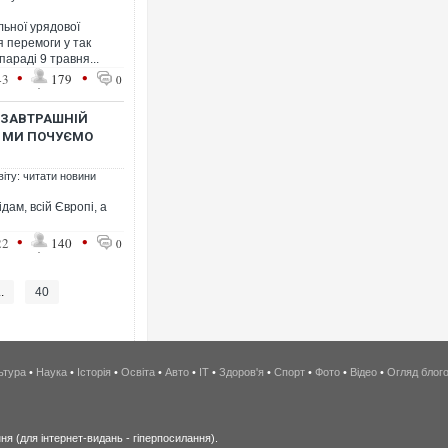
ьної урядової
я перемоги у так
параді 9 травня...
•
•
43
179
0
 ЗАВТРАШНІЙ
О МИ ПОЧУЄМО
віту: читати новини
дам, всій Європі, а
•
•
22
140
0
..
40
ьтура
•
Наука
•
Історія
•
Освіта
•
Авто
•
IT
•
Здоров'я
•
Спорт
•
Фото
•
Відео
•
Огляд блог
я (для інтернет-видань - гіперпосилання).