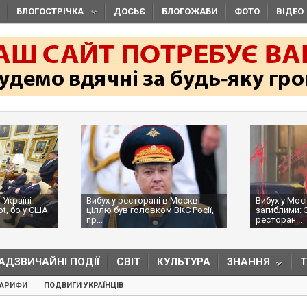
БЛОГОСТРІЧКА
ДОСЬЄ
БЛОГОЖАБИ
ФОТО
ВІДЕО
 Україні
Вибух у ресторані в Москві:
Вибух у Мос
ot, бо у США
ціллю був головком ВКС Росії,
загиблими: 
пр...
ресторан...
АДЗВИЧАЙНІ ПОДІЇ
СВІТ
КУЛЬТУРА
ЗНАННЯ
ТАРИФИ
ПОДВИГИ УКРАЇНЦІВ