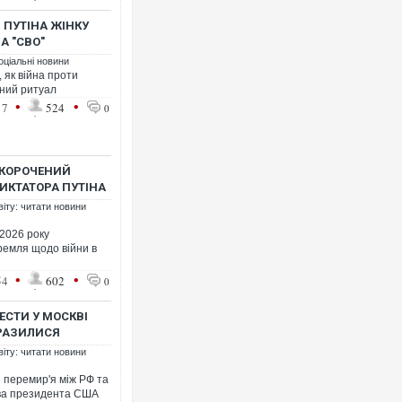
 ПУТІНА ЖІНКУ
А "СВО"
оціальні новини
 як війна проти
чний ритуал
•
•
17
524
0
Росія атакувала Суми 
торговельний центр, бу
ФОТО
СКОРОЧЕНИЙ
ИКТАТОРА ПУТІНА
віту: читати новини
 2026 року
ремля щодо війни в
•
•
54
602
0
СТИ У МОСКВІ
БРАЗИЛИСЯ
віту: читати новини
Топпосадовцю Повітря
підозру
 перемир'я між РФ та
тива президента США