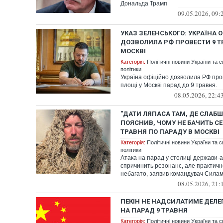
Дональда Трамп
09.05.2026, 09:
УКАЗ ЗЕЛЕНСЬКОГО: УКРАЇНА 
ДОЗВОЛИЛА РФ ПРОВЕСТИ 9 Т
МОСКВІ
Категорія:
Політичні новини України та с
політики
Україна офіційно дозволила РФ про
площі у Москві парад до 9 травня.
08.05.2026, 22:4
"ДАТИ ЛЯПАСА ТАМ, ДЕ СЛАБШ
ПОЯСНИВ, ЧОМУ НЕ БАЧИТЬ СЕ
ТРАВНЯ ПО ПАРАДУ В МОСКВІ
Категорія:
Політичні новини України та с
політики
Атака на парад у столиці держави-
спричинить резонанс, але практично
небагато, заявив командувач Силами
08.05.2026, 21:
ПЕКІН НЕ НАДСИЛАТИМЕ ДЕЛЕ
НА ПАРАД 9 ТРАВНЯ
Категорія:
Політичні новини України та с