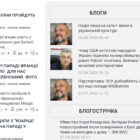
БЛОГИ
 ВОЇНИ ПРОЙДУТЬ
Надія лише на культ жінки в
віту: читати новини
українській культурі
06.08.2026 08:49
ії візьме участь у
льного дня Бельгії.
я, ...
Чому США не готові передати
•
•
:15
84
0
Україні ліцензію на виробництв
ракет Patriot: політика, безпека 
можливі альтернативи
У ПАРАДІ ФРАНЦІЇ
ІЇ. ДЛЯ НАС
03.08.2026 20:24
 ЗЕЛЕНСЬКИЙ. ФОТО
Перспектива: ЗСУ добомблять і
віту: читати новини
всі інші склади Wildberries
23.07.2026 11:31
очисто пройшли й
ді французько-
винищувачах Mirage
•
•
31
159
0
БЛОГОСТРІЧКА
АТИ З "КОАЛІЦІЇ
Убивство Ігоря Комарова. Ветеран Krake
А ПАРАДІ У
Новостройний після повернення з Балі д
тижні не виходив з дому — ЗМІ (NV)
07.08.2026, 05:01
 світові новини