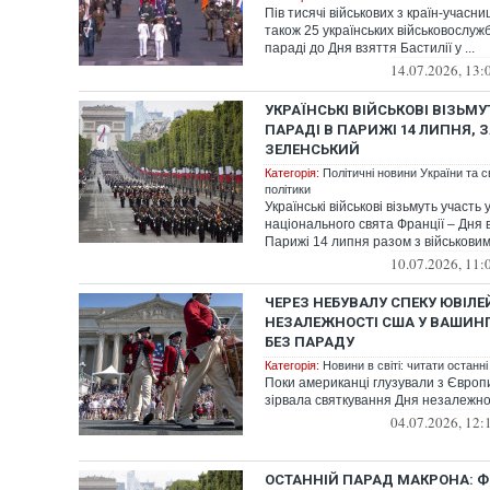
Пів тисячі військових з країн-учасниц
також 25 українських військовослужб
параді до Дня взяття Бастилії у ...
14.07.2026, 13:
УКРАЇНСЬКІ ВІЙСЬКОВІ ВІЗЬМУ
ПАРАДІ В ПАРИЖІ 14 ЛИПНЯ, 
ЗЕЛЕНСЬКИЙ
Категорія:
Політичні новини України та с
політики
Українські військові візьмуть участь 
національного свята Франції – Дня в
Парижі 14 липня разом з військовим
10.07.2026, 11:
ЧЕРЕЗ НЕБУВАЛУ СПЕКУ ЮВІЛ
НЕЗАЛЕЖНОСТІ США У ВАШИН
БЕЗ ПАРАДУ
Категорія:
Новини в світі: читати останні
Поки американці глузували з Європи
зірвала святкування Дня незалежно
04.07.2026, 12:
ОСТАННІЙ ПАРАД МАКРОНА: Ф