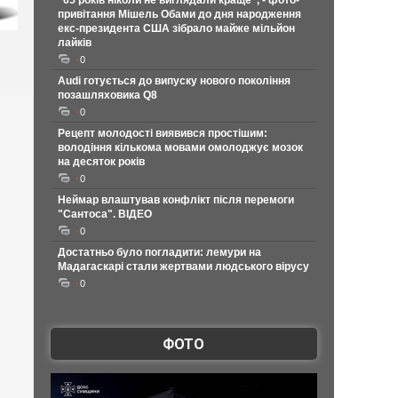
"65 років ніколи не виглядали краще", - фото-
привітання Мішель Обами до дня народження
екс-президента США зібрало майже мільйон
лайків
0
Audi готується до випуску нового покоління
позашляховика Q8
0
Рецепт молодості виявився простішим:
володіння кількома мовами омолоджує мозок
на десяток років
0
Неймар влаштував конфлікт після перемоги
"Сантоса". ВІДЕО
0
Достатньо було погладити: лемури на
Мадагаскарі стали жертвами людського вірусу
0
ФОТО