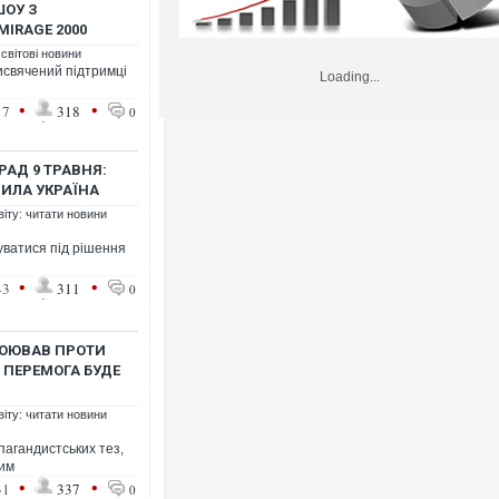
ШОУ З
IRAGE 2000
 світові новини
исвячений підтримці
Loading...
•
•
17
318
0
РАД 9 ТРАВНЯ:
ИЛА УКРАЇНА
віту: читати новини
ватися під рішення
•
•
43
311
0
ВОЮВАВ ПРОТИ
О ПЕРЕМОГА БУДЕ
віту: читати новини
пагандистських тез,
ним
•
•
31
337
0