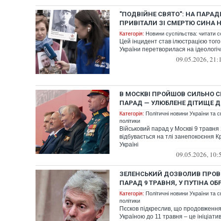
"ПОДВІЙНЕ СВЯТО": НА ПАРАДІ
ПРИВІТАЛИ ЗІ СМЕРТЮ СИНА Н
Категорія:
Новини суспільства: читати с
Цей інцидент став ілюстрацією того,
України перетворилася на ідеологі
09.05.2026, 21:
В МОСКВІ ПРОЙШОВ СИЛЬНО 
ПАРАД — УЛЮБЛЕНЕ ДІТИЩЕ Д
Категорія:
Політичні новини України та с
політики
Військовий парад у Москві 9 травня
відбувається на тлі занепокоєння К
Україні
09.05.2026, 10:
ЗЕЛЕНСЬКИЙ ДОЗВОЛИВ ПРОВЕ
ПАРАД 9 ТРАВНЯ, У ПУТІНА О
Категорія:
Політичні новини України та с
політики
Пєсков підкреслив, що продовження
Україною до 11 травня – це ініціа