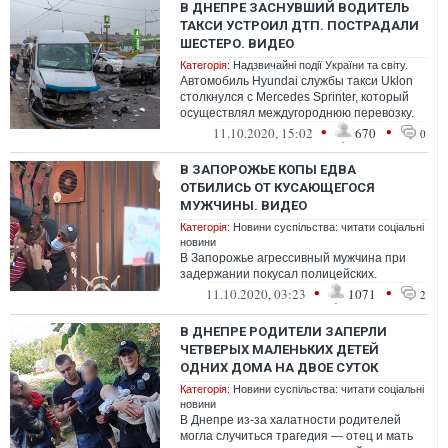
В ДНЕПРЕ ЗАСНУВШИЙ ВОДИТЕЛЬ
ТАКСИ УСТРОИЛ ДТП. ПОСТРАДАЛИ
ШЕСТЕРО. ВИДЕО
Категорія:
Надзвичайні події України та світу.
Автомобиль Hyundai службы такси Uklon
столкнулся с Mercedes Sprinter, который
осуществлял междугороднюю перевозку.
•
•
11.10.2020, 15:02
670
0
В ЗАПОРОЖЬЕ КОПЫ ЕДВА
ОТБИЛИСЬ ОТ КУСАЮЩЕГОСЯ
МУЖЧИНЫ. ВИДЕО
Категорія:
Новини суспільства: читати соціальні
новини
В Запорожье агрессивный мужчина при
задержании покусал полицейских.
•
•
11.10.2020, 03:23
1071
2
В ДНЕПРЕ РОДИТЕЛИ ЗАПЕРЛИ
ЧЕТВЕРЫХ МАЛЕНЬКИХ ДЕТЕЙ
ОДНИХ ДОМА НА ДВОЕ СУТОК
Категорія:
Новини суспільства: читати соціальні
новини
В Днепре из-за халатности родителей
могла случиться трагедия — отец и мать