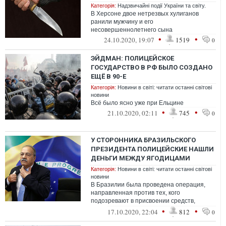
Категорія:
Надзвичайні події України та світу.
В Херсоне двое нетрезвых хулиганов
ранили мужчину и его
несовершеннолетнего сына
•
•
24.10.2020, 19:07
1519
0
ЭЙДМАН: ПОЛИЦЕЙСКОЕ
ГОСУДАРСТВО В РФ БЫЛО СОЗДАНО
ЕЩЁ В 90-Е
Категорія:
Новини в світі: читати останні світові
новини
Всё было ясно уже при Ельцине
•
•
21.10.2020, 02:11
745
0
У СТОРОННИКА БРАЗИЛЬСКОГО
ПРЕЗИДЕНТА ПОЛИЦЕЙСКИЕ НАШЛИ
ДЕНЬГИ МЕЖДУ ЯГОДИЦАМИ
Категорія:
Новини в світі: читати останні світові
новини
В Бразилии была проведена операция,
направленная против тех, кого
подозревают в присвоении средств,
предназначенных для борьбы с сovid-19.
•
•
17.10.2020, 22:04
812
0
Одним из ни...