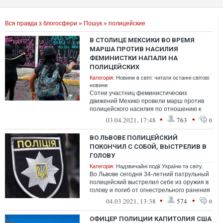
Вся правда з блогосфери
»
Пошук
» полицейские
В СТОЛИЦЕ МЕКСИКИ ВО ВРЕМЯ
МАРША ПРОТИВ НАСИЛИЯ
ФЕМИНИСТКИ НАПАЛИ НА
ПОЛИЦЕЙСКИХ
Категорія:
Новини в світі: читати останні світові
новини
Сотни участниц феминистических
движений Мехико провели марш против
полицейского насилия по отношению к
женщинам. Участницы протеста снесли
•
•
03.04.2021, 17:48
763
0
ограждения...
ВО ЛЬВОВЕ ПОЛИЦЕЙСКИЙ
ПОКОНЧИЛ С СОБОЙ, ВЫСТРЕЛИВ В
ГОЛОВУ
Категорія:
Надзвичайні події України та світу.
Во Львове сегодня 34-летний патрульный
полицейский выстрелил себе из оружия в
голову и погиб от огнестрельного ранения
на месте происшествия.
•
•
04.03.2021, 13:38
574
0
ОФИЦЕР ПОЛИЦИИ КАПИТОЛИЯ США