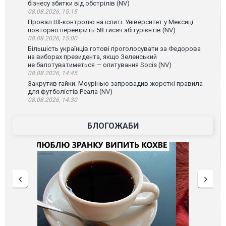
бізнесу збитки від обстрілів (NV)
08.08.2026, 15:15
Провал ШІ-контролю на іспиті. Університет у Мексиці
повторно перевірить 58 тисяч абітурієнтів (NV)
08.08.2026, 15:00
Більшість українців готові проголосувати за Федорова
на виборах президента, якщо Зеленський
не балотуватиметься — опитування Socis (NV)
08.08.2026, 14:45
Закрутив гайки. Моурінью запровадив жорсткі правила
для футболістів Реала (NV)
08.08.2026, 14:30
БЛОГОЖАБИ