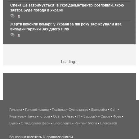
Спека ще затримується: в Укргідрометцентрі розповіли, якою
завтра буде погода в Україні
0
Жертв вкусили комарі: у Україні за пів року зафіксували два
випадки гарячки Західного Нілу
0
Loading...
Головна
•
Головні новини
•
Політика
•
Суспільство
•
Економіка
беспроводной
•
Світ
•
Культура
•
Наука
•
Історія
•
Освіта
•
Авто
•
IT
•
Здоров'я
интернет
•
Спорт
•
Фото
•
Відео
•
Огляд блогосфери
•
Блоголента
•
Рейтинг блогів
киев
•
Блогожаби
и
Всі новини належать їх правовласникам.
область