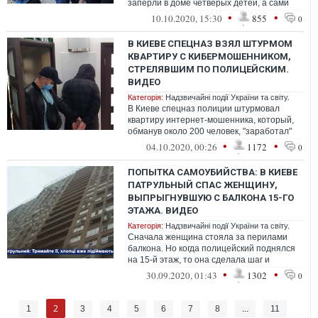
заперли в доме четверых детей, а сами
исчезли на двое суток
•
•
10.10.2020, 15:30
855
0
В КИЕВЕ СПЕЦНАЗ ВЗЯЛ ШТУРМОМ
КВАРТИРУ С КИБЕРМОШЕННИКОМ,
СТРЕЛЯВШИМ ПО ПОЛИЦЕЙСКИМ.
ВИДЕО
Категорія:
Надзвичайні події України та світу.
В Киеве спецназ полиции штурмовал
квартиру интернет-мошенника, который,
обманув около 200 человек, "заработал"
более 8 миллионов гривен. При
•
•
04.10.2020, 00:26
1172
0
задержани...
ПОПЫТКА САМОУБИЙСТВА: В КИЕВЕ
ПАТРУЛЬНЫЙ СПАС ЖЕНЩИНУ,
ВЫПРЫГНУВШУЮ С БАЛКОНА 15-ГО
ЭТАЖА. ВИДЕО
Категорія:
Надзвичайні події України та світу.
Сначала женщина стояла за перилами
балкона. Но когда полицейский поднялся
на 15-й этаж, то она сделала шаг и
отпустила руки.
•
•
30.09.2020, 01:43
1302
0
2
1
3
4
5
6
7
8
...
11