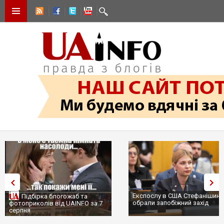
Експослу в США Стефанішині
Підбірка блогожаб та
обрали запобіжний захід
фотоприколів від UAINFO за 7
серпня