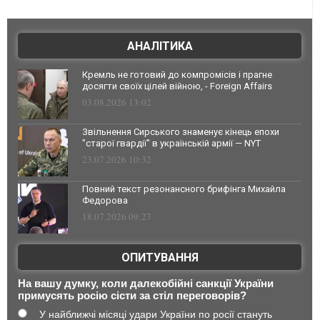
АНАЛІТИКА
Кремль не готовий до компромісів і прагне
досягти своїх цілей війною, - Foreign Affairs
03.08.2026 13:02
Звільнення Сирського знаменує кінець епохи
"старої гвардії" в українській армії — NYT
23.07.2026 10:32
Повний текст резонансного брифінга Михайла
Федорова
18.07.2026 09:27
ОПИТУВАННЯ
На вашу думку, коли далекобійні санкції України
примусять росію сісти за стіл переговорів?
У найближчі місяці удари України по росії стануть