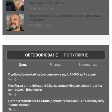
можливі альтернативи
03.08.2026 20:24
Перспектива: ЗСУ добомблять і всі інші склади
Wildberries
23.07.2026 11:31
ОБГОВОРЮВАНЕ
|
ПОПУЛЯРНЕ
День
Місяць
За весь час
Підбірка блогожаб та фотоприколів від UAINFO за 7 серпня
0
Російська еліта боїться ФСБ, яка дедалі більше виходить з-під
контролю, - Bloomberg
0
Наталія Могилевська стала другою тренеркою 14-го сезону шоу
"Голос країни"
0