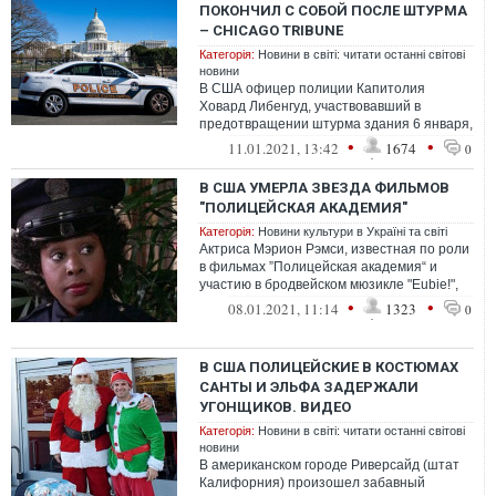
ПОКОНЧИЛ С СОБОЙ ПОСЛЕ ШТУРМА
– CHICAGO TRIBUNE
Категорія:
Новини в світі: читати останні світові
новини
В США офицер полиции Капитолия
Ховард Либенгуд, участвовавший в
предотвращении штурма здания 6 января,
умер спустя три дня после этих событий.
•
•
11.01.2021, 13:42
1674
0
В США УМЕРЛА ЗВЕЗДА ФИЛЬМОВ
"ПОЛИЦЕЙСКАЯ АКАДЕМИЯ"
Категорія:
Новини культури в Україні та світі
Актриса Мэрион Рэмси, известная по роли
в фильмах ”Полицейская академия“ и
участию в бродвейском мюзикле "Eubie!",
скончалась в четверг в своем доме в...
•
•
08.01.2021, 11:14
1323
0
В США ПОЛИЦЕЙСКИЕ В КОСТЮМАХ
САНТЫ И ЭЛЬФА ЗАДЕРЖАЛИ
УГОНЩИКОВ. ВИДЕО
Категорія:
Новини в світі: читати останні світові
новини
В американском городе Риверсайд (штат
Калифорния) произошел забавный