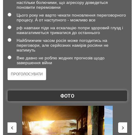
настільки болючими, що агресору доведеться
поновити перемовини
Цього року не варто чекати поновлення переговорного
процесу. А от наступного - можливо все
рф навпаки піде на ескалацію попри здоровий глузд і
намагатиметься триматися до останнього
Найближчим часом росія може погодитись на
переговори, але серйозних намірів росіяни не
матимуть
Вже давно не роблю жодних прогнозів щодо
завершення війни
ФОТО