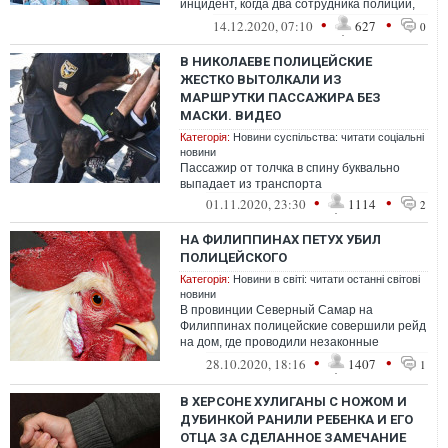
инцидент, когда два сотрудника полиции,
переодетые в новогодних персонажей,
•
•
14.12.2020, 07:10
627
0
высле...
В НИКОЛАЕВЕ ПОЛИЦЕЙСКИЕ
ЖЕСТКО ВЫТОЛКАЛИ ИЗ
МАРШРУТКИ ПАССАЖИРА БЕЗ
МАСКИ. ВИДЕО
Категорія:
Новини суспільства: читати соціальні
новини
Пассажир от толчка в спину буквально
выпадает из транспорта
•
•
01.11.2020, 23:30
1114
2
НА ФИЛИППИНАХ ПЕТУХ УБИЛ
ПОЛИЦЕЙСКОГО
Категорія:
Новини в світі: читати останні світові
новини
В провинции Северный Самар на
Филиппинах полицейские совершили рейд
на дом, где проводили незаконные
петушиные бои. Один полицейский погиб
•
•
28.10.2020, 18:16
1407
1
во время об...
В ХЕРСОНЕ ХУЛИГАНЫ С НОЖОМ И
ДУБИНКОЙ РАНИЛИ РЕБЕНКА И ЕГО
ОТЦА ЗА СДЕЛАННОЕ ЗАМЕЧАНИЕ