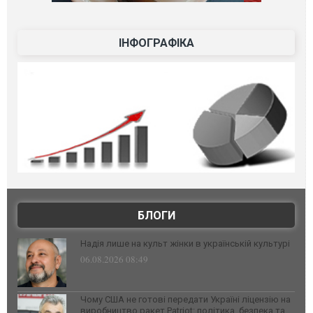
ІНФОГРАФІКА
БЛОГИ
Надія лише на культ жінки в українській культурі
06.08.2026 08:49
Чому США не готові передати Україні ліцензію на
виробництво ракет Patriot: політика, безпека та