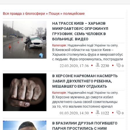
Вся правда з блогосфери
»
Пошук
» полицейские
НА ТРАССЕ КИЕВ – ХАРЬКОВ
МИКРОАВТОБУС ОПРОКИНУЛ
ГРУЗОВИК: СЕМЬ ЧЕЛОВЕК В
БОЛЬНИЦЕ. ВИДЕО
Категорія:
Надзвичайні події України та світу.
В Киевской области на трассе Киев –
Харьков столкнулись фура и микроавтобус
с людьми. Фура опрокинулась, пострадали
семь человек.
•
•
22.03.2020, 17:36
2230
0
В ХЕРСОНЕ НАРКОМАН НАСМЕРТЬ
ЗАБИЛ ДВУХЛЕТНЕГО РЕБЕНКА,
МЕШАВШЕГО ЕМУ ОТДЫХАТЬ
Категорія:
Надзвичайні події України та світу.
В Херсоне мужчина до смерти избил
двухлетнего сына своей сожительницы
за то, что мальчик постоянно кричал
и не давал ему отдыхать.
•
•
01.03.2020, 14:30
1122
0
В БРАЗИЛИИ ДРУЗЬЯ ПОГИБШЕГО
ПАРНЯ ПРОСТИЛИСЬ С НИМ