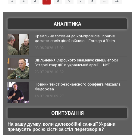
4
1
2
3
5
6
7
8
...
11
АНАЛІТИКА
Кремль не готовий до компромісів і прагне
досягти своїх цілей війною, - Foreign Affairs
03.08.2026 13:02
Звільнення Сирського знаменує кінець епохи
"старої гвардії" в українській армії — NYT
23.07.2026 10:32
Повний текст резонансного брифінга Михайла
Федорова
18.07.2026 09:27
ОПИТУВАННЯ
На вашу думку, коли далекобійні санкції України
примусять росію сісти за стіл переговорів?