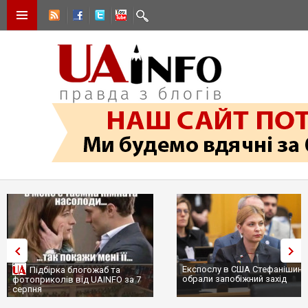
Експослу в США Стефанішині
Підбірка блогожаб та
обрали запобіжний захід
фотоприколів від UAINFO за 7
серпня