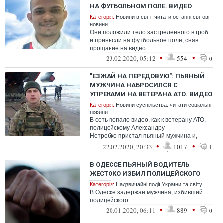
НА ФУТБОЛЬНОМ ПОЛЕ. ВИДЕО
Категорія:
Новини в світі: читати останні світові
новини
Они положили тело застреленного в гроб
и принесли на футбольное поле, сняв
прощание на видео.
•
•
23.02.2020, 05:12
554
0
"ЕЗЖАЙ НА ПЕРЕДОВУЮ": ПЬЯНЫЙ
МУЖЧИНА НАБРОСИЛСЯ С
УПРЕКАМИ НА ВЕТЕРАНА АТО. ВИДЕО
Категорія:
Новини суспільства: читати соціальні
новини
В сеть попало видео, как к ветерану АТО,
полицейскому Александру
Нетребко пристал пьяный мужчина и,
используя нецензурную лексику, призывал
•
•
22.02.2020, 20:33
1017
1
его ехать ...
В ОДЕССЕ ПЬЯНЫЙ ВОДИТЕЛЬ
ЖЕСТОКО ИЗБИЛ ПОЛИЦЕЙСКОГО
Категорія:
Надзвичайні події України та світу.
В Одессе задержан мужчина, избивший
полицейского.
•
•
20.01.2020, 06:11
889
0