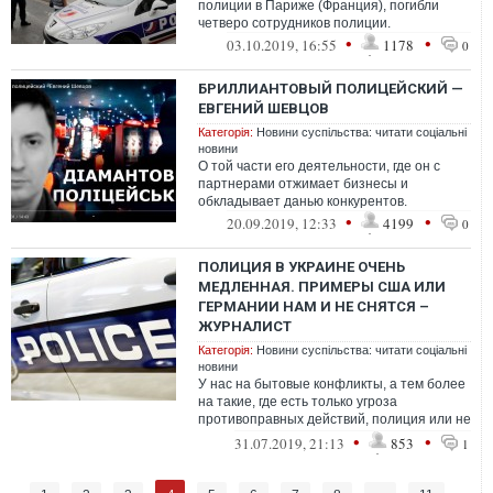
полиции в Париже (Франция), погибли
четверо сотрудников полиции.
•
•
03.10.2019, 16:55
1178
0
БРИЛЛИАНТОВЫЙ ПОЛИЦЕЙСКИЙ —
ЕВГЕНИЙ ШЕВЦОВ
Категорія:
Новини суспільства: читати соціальні
новини
О той части его деятельности, где он с
партнерами отжимает бизнесы и
обкладывает данью конкурентов.
•
•
20.09.2019, 12:33
4199
0
ПОЛИЦИЯ В УКРАИНЕ ОЧЕНЬ
МЕДЛЕННАЯ. ПРИМЕРЫ США ИЛИ
ГЕРМАНИИ НАМ И НЕ СНЯТСЯ –
ЖУРНАЛИСТ
Категорія:
Новини суспільства: читати соціальні
новини
У нас на бытовые конфликты, а тем более
на такие, где есть только угроза
противоправных действий, полиция или не
едет вообще, или приезжает по остаточ...
•
•
31.07.2019, 21:13
853
1