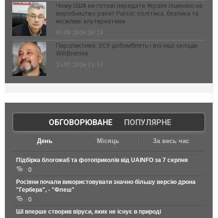
Чому США не готові передати Україні ліцензію на
виробництво ракет Patriot: політика, безпека та
можливі альтернативи
03.08.2026 20:24
Перспектива: ЗСУ добомблять і всі інші склади
Wildberries
23.07.2026 11:31
ОБГОВОРЮВАНЕ
|
ПОПУЛЯРНЕ
День
Місяць
За весь час
Підбірка блогожаб та фотоприколів від UAINFO за 7 серпня
0
Росіяни почали використовувати значно більшу версію дрона
"Гербера", - "Флеш"
0
ШІ вперше створив віруси, яких не існує в природі