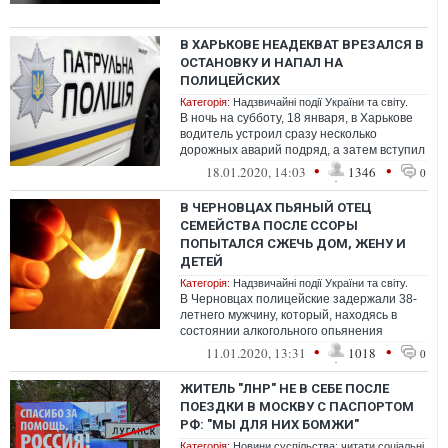
В ХАРЬКОВЕ НЕАДЕКВАТ ВРЕЗАЛСЯ В
ОСТАНОВКУ И НАПАЛ НА
ПОЛИЦЕЙСКИХ
Категорія:
Надзвичайні події України та світу.
В ночь на субботу, 18 января, в Харькове
водитель устроил сразу несколько
дорожных аварий подряд, а затем вступил
в драку с полицейскими.
•
•
18.01.2020, 14:03
1346
0
В ЧЕРНОВЦАХ ПЬЯНЫЙ ОТЕЦ
СЕМЕЙСТВА ПОСЛЕ ССОРЫ
ПОПЫТАЛСЯ СЖЕЧЬ ДОМ, ЖЕНУ И
ДЕТЕЙ
Категорія:
Надзвичайні події України та світу.
В Черновцах полицейские задержали 38-
летнего мужчину, который, находясь в
состоянии алкогольного опьянения
пытался поджечь свою семью.
•
•
11.01.2020, 13:31
1018
0
ЖИТЕЛЬ "ЛНР" НЕ В СЕБЕ ПОСЛЕ
ПОЕЗДКИ В МОСКВУ С ПАСПОРТОМ
РФ: "МЫ ДЛЯ НИХ БОМЖИ"
Категорія:
Новини суспільства: читати соціальні