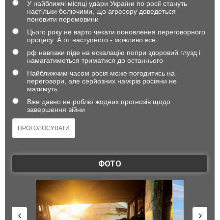
У найближчі місяці удари України по росії стануть
настільки болючими, що агресору доведеться
поновити перемовини
Цього року не варто чекати поновлення переговорного
процесу. А от наступного - можливо все
рф навпаки піде на ескалацію попри здоровий глузд і
намагатиметься триматися до останнього
Найближчим часом росія може погодитись на
переговори, але серйозних намірів росіяни не
матимуть
Вже давно не роблю жодних прогнозів щодо
завершення війни
ФОТО