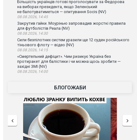
Більшість українців готові проголосувати за Федорова
на виборах президента, якщо Зеленський
не балотуватиметься — опитування Socis (NV)
08.08.2026, 14:45
Закрутив гайки. Моурінью запровадив жорсткі правила
для футболістів Реала (NV)
08.08.2026, 14:30
Сили безпілотних систем уразили ще 12 суден російського
тіньового флоту — відео (NV)
08.08.2026, 14:15
«Смертельний дефіцит». Чим ризикує Україна без
протиракет для балістики і чи можна щось зробити —
західні ЗМІ (NV)
08.08.2026, 14:00
БЛОГОЖАБИ