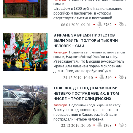
новини
Штрафом в 1800 рублей за пользование
российским паспортом, в котором
отсутствует отметка о постоянной
регистрации на территории РФ,
•
•
06.01.2020, 09:01
2762
2
"обрадовали" моско...
В ИРАНЕ ЗА ВРЕМЯ ПРОТЕСТОВ
БЫЛИ УБИТЫ ПОЛТОРЫ ТЫСЯЧИ
ЧЕЛОВЕК – СМИ
Категорія:
Новини в світі: читати останні світові
новини
,
Надзвичайні події України та світу.
Утверждается, что Высший руководитель
Ирана Али Хаменеи поручил силовикам
делать "все, что потребуется" для
подавления протестов
•
•
24.12.2019, 10:10
540
1
ТЯЖЕЛОЕ ДТП ПОД ХАРЬКОВОМ:
ЧЕТВЕРО ПОСТРАДАВШИХ, В ТОМ
ЧИСЛЕ – ТРОЕ ПОЛИЦЕЙСКИХ
Категорія:
Надзвичайні події України та світу.
В результате дорожно-транспортного
происшествия в Харьковской области
пострадали четыре человека.
•
•
22.12.2019, 20:06
1398
0