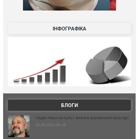
ІНФОГРАФІКА
БЛОГИ
Надія лише на культ жінки в українській культурі
06.08.2026 08:49