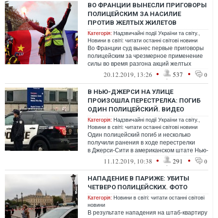
ВО ФРАНЦИИ ВЫНЕСЛИ ПРИГОВОРЫ
ПОЛИЦЕЙСКИМ ЗА НАСИЛИЕ
ПРОТИВ ЖЕЛТЫХ ЖИЛЕТОВ
Категорія:
Надзвичайні події України та світу.
,
Новини в світі: читати останні світові новини
Во Франции суд вынес первые приговоры
полицейским за чрезмерное применение
силы во время разгона акций желтых
жилетов
•
•
20.12.2019, 13:26
537
0
В НЬЮ-ДЖЕРСИ НА УЛИЦЕ
ПРОИЗОШЛА ПЕРЕСТРЕЛКА: ПОГИБ
ОДИН ПОЛИЦЕЙСКИЙ. ВИДЕО
Категорія:
Надзвичайні події України та світу.
,
Новини в світі: читати останні світові новини
Один полицейский погиб и несколько
получили ранения в ходе перестрелки
в Джерси-Сити в американском штате Нью-
Джерси
•
•
11.12.2019, 10:38
291
0
НАПАДЕНИЕ В ПАРИЖЕ: УБИТЫ
ЧЕТВЕРО ПОЛИЦЕЙСКИХ. ФОТО
Категорія:
Новини в світі: читати останні світові
новини
В результате нападения на штаб-квартиру