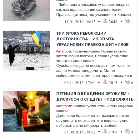
- Либералы в российском правительстве,
как команда спасения самодержавия. -
Правозащитники, получающие от Кремля
гранты на защиту прав и свобод, ...
•
•
11.01.2016, 06:15
2648
1
ТРИ УРОКА РЕВОЛЮЦИИ
ДОСТОИНСТВА – ИЗ ОПЫТА
УКРАИНСКИХ ПРАВОЗАЩИТНИКОВ
Категорія:
Політичні новини України та світу:
читати новини політики
,
Новини суспільства:
читати соціальні новини
Судьба никогда не посылает нам того, что
мы не можем преодолеть. Мы не
выбираем ни время, в которое приходим в
этот мир, ни страну, в которой нам сужд...
•
•
06.11.2015, 17:00
3013
0
ПЕТИЦИЯ О ВЛАДЕНИИ ОРУЖИЕМ -
ДИСКУССИЮ СЛЕДУЕТ ПРОДОЛЖИТЬ
Категорія:
Новини суспільства: читати соціальні
новини
Даже если большинство граждан против
оружия, это не значит, что вопрос нужно
отбросить и не обсуждать вообще
•
•
25.09.2015, 09:22
1767
3