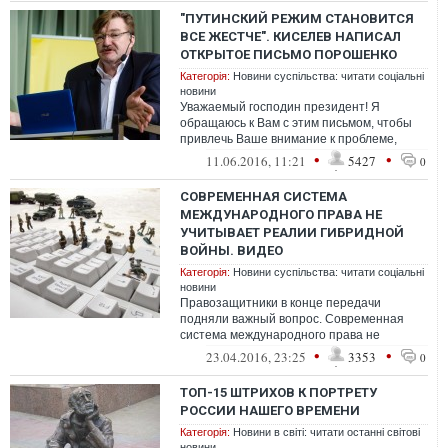
"ПУТИНСКИЙ РЕЖИМ СТАНОВИТСЯ
ВСЕ ЖЕСТЧЕ". КИСЕЛЕВ НАПИСАЛ
ОТКРЫТОЕ ПИСЬМО ПОРОШЕНКО
Категорія:
Новини суспільства: читати соціальні
новини
Уважаемый господин президент! Я
обращаюсь к Вам с этим письмом, чтобы
привлечь Ваше внимание к проблеме,
которая, на мой взгляд, требует Вашего
•
•
11.06.2016, 11:21
5427
0
участи...
СОВРЕМЕННАЯ СИСТЕМА
МЕЖДУНАРОДНОГО ПРАВА НЕ
УЧИТЫВАЕТ РЕАЛИИ ГИБРИДНОЙ
ВОЙНЫ. ВИДЕО
Категорія:
Новини суспільства: читати соціальні
новини
Правозащитники в конце передачи
подняли важный вопрос. Современная
система международного права не
учитывает реалии гибридной войны
•
•
23.04.2016, 23:25
3353
0
ТОП-15 ШТРИХОВ К ПОРТРЕТУ
РОССИИ НАШЕГО ВРЕМЕНИ
Категорія:
Новини в світі: читати останні світові
новини