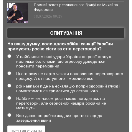
Повний текст резонансного брифінга Михайла
Федорова
18.07.2026 09:27
ОПИТУВАННЯ
На вашу думку, коли далекобійні санкції України
примусять росію сісти за стіл переговорів?
У найближчі місяці удари України по росії стануть
настільки болючими, що агресору доведеться
поновити перемовини
Цього року не варто чекати поновлення переговорного
процесу. А от наступного - можливо все
рф навпаки піде на ескалацію попри здоровий глузд і
намагатиметься триматися до останнього
Найближчим часом росія може погодитись на
переговори, але серйозних намірів росіяни не
матимуть
Вже давно не роблю жодних прогнозів щодо
завершення війни