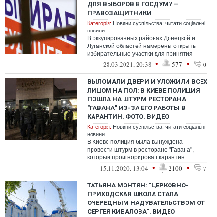
ДЛЯ ВЫБОРОВ В ГОСДУМУ –
ПРАВОЗАЩИТНИКИ
Категорія:
Новини суспільства: читати соціальні
новини
В оккупированных районах Донецкой и
Луганской областей намерены открыть
избирательные участки для принятия
участия в голосовании местных жителей
•
•
28.03.2021, 20:38
577
0
на вы...
ВЫЛОМАЛИ ДВЕРИ И УЛОЖИЛИ ВСЕХ
ЛИЦОМ НА ПОЛ: В КИЕВЕ ПОЛИЦИЯ
ПОШЛА НА ШТУРМ РЕСТОРАНА
"ГАВАНА" ИЗ-ЗА ЕГО РАБОТЫ В
КАРАНТИН. ФОТО. ВИДЕО
Категорія:
Новини суспільства: читати соціальні
новини
В Киеве полиция была вынуждена
провести штурм в ресторане "Гавана",
который проигнорировал карантин
выходного дня и спровоцировал скандал с
•
•
15.11.2020, 13:04
2100
7
избиением ...
ТАТЬЯНА МОНТЯН: "ЦЕРКОВНО-
ПРИХОДСКАЯ ШКОЛА СТАЛА
ОЧЕРЕДНЫМ НАДУВАТЕЛЬСТВОМ ОТ
СЕРГЕЯ КИВАЛОВА". ВИДЕО