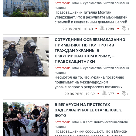
Категорія:
Новини суспільства: читати соціальні
новини
Правозащитник Татьяна Монтян
утверждает, что в результате махинацией
с землей и бюджетными деньгами Сергей
Кивалов сумел построить в дорогом
•
•
29.08.2020, 10:40
1299
1
участке О...
СОТРУДНИКИ ФСБ БЕЗНАКАЗАННО
ПРИМЕНЯЮТ ПЫТКИ ПРОТИВ
ГРАЖДАН УКРАИНЫ В
ОККУПИРОВАННОМ КРЫМУ, –
ПРАВОЗАЩИТНИКИ
Категорія:
Новини суспільства: читати соціальні
новини
Несмотря на то, что Украина постоянно
поднимает на международном
уровне вопрос о репрессиях путинских
силовиков в оккупированном Россией
•
•
29.06.2020, 12:32
377
0
Крыму, сотруд...
В БЕЛАРУСИ НА ПРОТЕСТАХ
ЗАДЕРЖАЛИ БОЛЕЕ СТА ЧЕЛОВЕК.
ФОТО
Категорія:
Новини в світі: читати останні світові
новини
Правозащитники сообщают, что в Минске