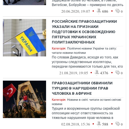
задержали более 80 человек, в Гомеле,
Витебске, Бобруйске – примерно по десять
человек в каждом городе. Задержан...
•
•
20.06.2020, 19:07
686
0
РОССИЙСКИЕ ПРАВОЗАЩИТНИКИ
УКАЗАЛИ НА ПРИЗНАКИ
ПОДГОТОВКИ К ОСВОБОЖДЕНИЮ
ПЯТЕРЫХ УКРАИНСКИХ
ПОЛИТЗАКЛЮЧЕННЫХ
Категорія:
Політичні новини України та світу:
читати новини політики
По словам Давидиса, исходя из того, как
устроены следственные изоляторы,
передачи принимаются только для тех, кто
там содержится.
•
•
21.08.2019, 19:05
4376
0
ПРАВОЗАЩИТНИКИ ОБВИНИЛИ
ТУРЦИЮ В НАРУШЕНИИ ПРАВ
ЧЕЛОВЕКА В АФРИНЕ
Категорія:
Новини в світі: читати останні світові
новини
Турция и вооруженные группы сирийской
оппозиции несут ответственность за
тяжелые нарушения прав человека в
сирийском городе Африн, говорится
•
•
02.08.2018, 15:36
588
0
в отчете ...