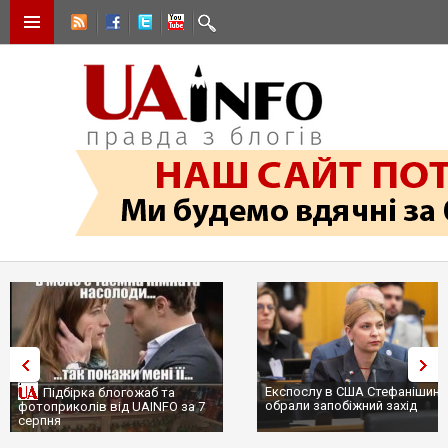
Експослу в США Стефанішині
Підбірка блогожаб та
обрали запобіжний захід
фотоприколів від UAINFO за 7
серпня