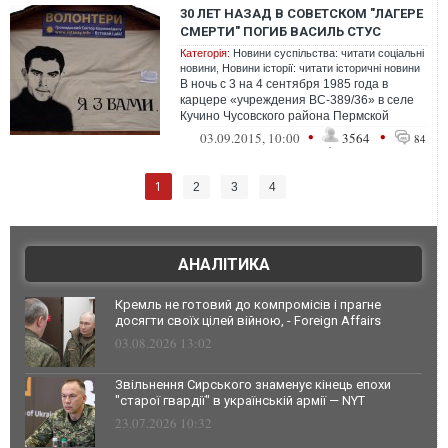
30 ЛЕТ НАЗАД В СОВЕТСКОМ "ЛАГЕРЕ
СМЕРТИ" ПОГИБ ВАСИЛЬ СТУС
Категорія:
Новини суспільства: читати соціальні
новини
,
Новини історії: читати історичні новини
В ночь с 3 на 4 сентября 1985 года в
карцере «учреждения ВС-389/36» в селе
Кучино Чусовского района Пермской
области погиб поэт и правозащитник
•
•
03.09.2015, 10:00
3564
84
Василь...
1
2
3
4
АНАЛІТИКА
Кремль не готовий до компромісів і прагне
досягти своїх цілей війною, - Foreign Affairs
03.08.2026 13:02
Звільнення Сирського знаменує кінець епохи
"старої гвардії" в українській армії — NYT
23.07.2026 10:32