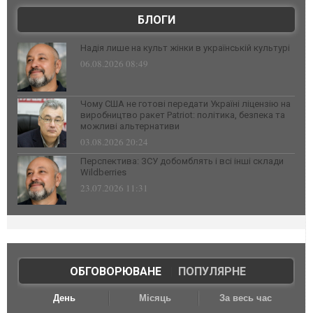
БЛОГИ
Надія лише на культ жінки в українській культурі
06.08.2026 08:49
Чому США не готові передати Україні ліцензію на
виробництво ракет Patriot: політика, безпека та
можливі альтернативи
03.08.2026 20:24
Перспектива: ЗСУ добомблять і всі інші склади
Wildberries
23.07.2026 11:31
ОБГОВОРЮВАНЕ
|
ПОПУЛЯРНЕ
День
Місяць
За весь час