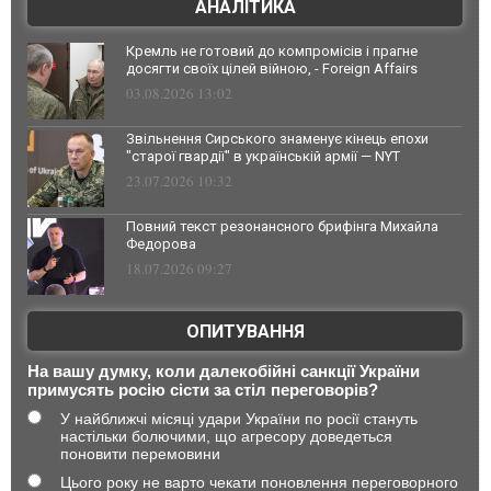
АНАЛІТИКА
Кремль не готовий до компромісів і прагне
досягти своїх цілей війною, - Foreign Affairs
03.08.2026 13:02
Звільнення Сирського знаменує кінець епохи
"старої гвардії" в українській армії — NYT
23.07.2026 10:32
Повний текст резонансного брифінга Михайла
Федорова
18.07.2026 09:27
ОПИТУВАННЯ
На вашу думку, коли далекобійні санкції України
примусять росію сісти за стіл переговорів?
У найближчі місяці удари України по росії стануть
настільки болючими, що агресору доведеться
поновити перемовини
Цього року не варто чекати поновлення переговорного