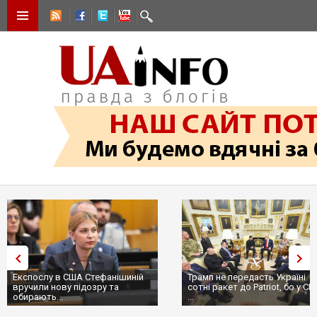
Експослу в США Стефанішиній
Трамп не передасть Україні
вручили нову підозру та
сотні ракет до Patriot, бо у С
обирають...
...