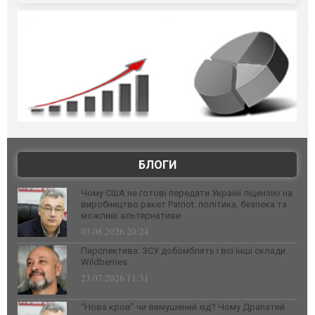
БЛОГИ
Чому США не готові передати Україні ліцензію на
виробництво ракет Patriot: політика, безпека та
можливі альтернативи
03.08.2026 20:24
Перспектива: ЗСУ добомблять і всі інші склади
Wildberries
23.07.2026 11:31
“Нова кров” чи вимушений хід? Чому Драпатий