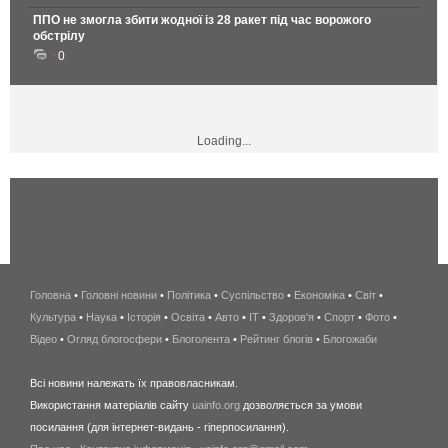
ППО не змогла збити жодної із 28 ракет під час ворожого
обстрілу
0
Loading...
Головна
•
Головні новини
•
Політика
•
Суспільство
•
Економіка
беспроводной
•
Світ
•
Культура
•
Наука
•
Історія
•
Освіта
•
Авто
•
IT
•
Здоров'я
интернет
•
Спорт
•
Фото
•
Відео
•
Огляд блогосфери
•
Блоголента
•
Рейтинг блогів
киев
•
Блогожаби
и
Всі новини належать їх правовласникам.
область
Використання матеріалів сайту
uainfo.org
дозволяється за умови
wimax
посилання (для інтернет-видань - гіперпосилання).
интернет