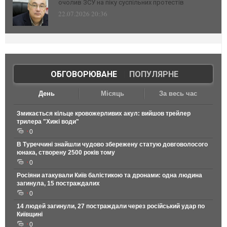
очолив ЗСУ на піку суспільних протестів
22.07.2026 20:36
ОБГОВОРЮВАНЕ
|
ПОПУЛЯРНЕ
День
Місяць
За весь час
Змикається кільце кровожерливих акул: вийшов трейлер
трилера "Хижі води"
0
В Туреччині знайшли чудово збережену статую довговолосого
юнака, створену 2500 років тому
0
Росіяни атакували Київ балістикою та дронами: одна людина
загинула, 15 постраждалих
0
14 людей загинули, 27 постраждали через російський удар по
Київщині
0