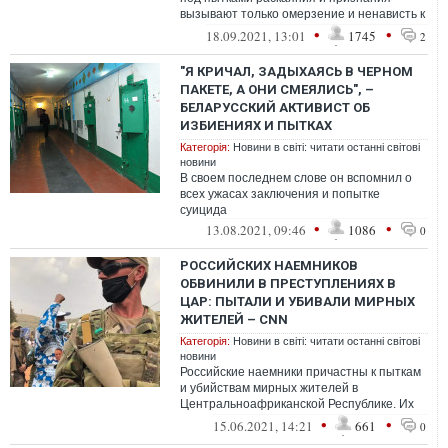
вызывают только омерзение и ненависть к
людям, использующим методы
•
•
18.09.2021, 13:01
1745
2
Средневековья...
"Я КРИЧАЛ, ЗАДЫХАЯСЬ В ЧЕРНОМ
ПАКЕТЕ, А ОНИ СМЕЯЛИСЬ", –
БЕЛАРУССКИЙ АКТИВИСТ ОБ
ИЗБИЕНИЯХ И ПЫТКАХ
Категорія:
Новини в світі: читати останні світові
новини
В своем последнем слове он вспомнил о
всех ужасах заключения и попытке
суицида
•
•
13.08.2021, 09:46
1086
0
РОССИЙСКИХ НАЕМНИКОВ
ОБВИНИЛИ В ПРЕСТУПЛЕНИЯХ В
ЦАР: ПЫТАЛИ И УБИВАЛИ МИРНЫХ
ЖИТЕЛЕЙ – CNN
Категорія:
Новини в світі: читати останні світові
новини
Российские наемники причастны к пыткам
и убийствам мирных жителей в
Центральноафриканской Республике. Их
обвиняют в применении чрезмерной силы
•
•
15.06.2021, 14:21
661
0
и обстр...