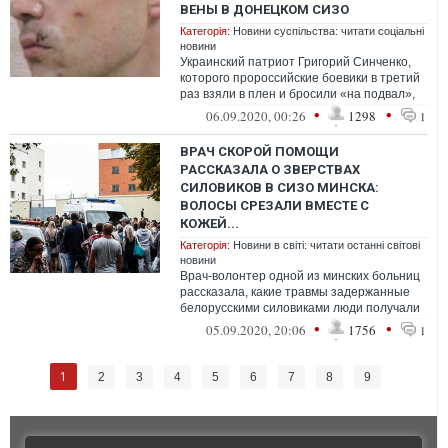
ВЕНЫ В ДОНЕЦКОМ СИЗО
Категорія:
Новини суспільства: читати соціальні
новини
Украинский патриот Григорий Синченко,
которого пророссийские боевики в третий
раз взяли в плен и бросили «на подвал»,
вскрыл себе вены
•
•
06.09.2020, 00:26
1298
1
ВРАЧ СКОРОЙ ПОМОЩИ
РАССКАЗАЛА О ЗВЕРСТВАХ
СИЛОВИКОВ В СИЗО МИНСКА:
ВОЛОСЫ СРЕЗАЛИ ВМЕСТЕ С
КОЖЕЙ...
Категорія:
Новини в світі: читати останні світові
новини
Врач-волонтер одной из минских больниц
рассказала, какие травмы задержанные
белорусскими силовиками люди получали
в СИЗО
•
•
05.09.2020, 20:06
1756
1
1
2
3
4
5
6
7
8
9