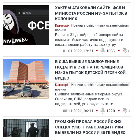
ХАКЕРЫ АТАКОВАЛИ САЙТЫ ФСБ И
МИНЮСТА РОССИИ ИЗ-ЗА ПЫТОК В
КОЛОНИЯХ
Категорія:
Новини в світі: читати останні світові
новини
В ночь с 31 декабря на 1 января сайты
ведомств были частично недоступны и
восстановили работу только к утру
•
•
01.01.2022, 19:31
1033
0
В США БЫВШИЕ ЗАКЛЮЧЕННЫЕ
ПОДАЛИ В СУД НА ТЮРЕМЩИКОВ
ИЗ-ЗА ПЫТОК ДЕТСКОЙ ПЕСЕНКОЙ.
ВИДЕО
Категорія:
Новини в світі: читати останні світові
новини
Бывшие заключенные в тюрьме округа
Оклахома, США, подали иск на
надзирателей, утверждая, что те
заставляли их слушать детскую песенку
•
•
08.11.2021, 06:11
1220
1
"Baby Shark" на ...
ГРОМКИЙ ПРОВАЛ РОССИЙСКИХ
СПЕЦСЛУЖБ. ПРАВОЗАЩИТНИКИ
ВЫВЕЗЛИ ИЗ РОССИИ 40 ГБ ВИДЕО