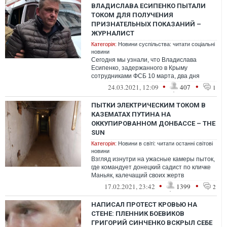
ВЛАДИСЛАВА ЕСИПЕНКО ПЫТАЛИ
ТОКОМ ДЛЯ ПОЛУЧЕНИЯ
ПРИЗНАТЕЛЬНЫХ ПОКАЗАНИЙ –
ЖУРНАЛИСТ
Категорія:
Новини суспільства: читати соціальні
новини
Сегодня мы узнали, что Владислава
Есипенко, задержанного в Крыму
сотрудниками ФСБ 10 марта, два дня
пытали электричеством
•
•
24.03.2021, 12:09
407
1
ПЫТКИ ЭЛЕКТРИЧЕСКИМ ТОКОМ В
КАЗЕМАТАХ ПУТИНА НА
ОККУПИРОВАННОМ ДОНБАССЕ – THE
SUN
Категорія:
Новини в світі: читати останні світові
новини
Взгляд изнутри на ужасные камеры пыток,
где командует донецкий садист по кличке
Маньяк, калечащий своих жертв
и пытающий их электрическим током.
•
•
17.02.2021, 23:42
1399
2
НАПИСАЛ ПРОТЕСТ КРОВЬЮ НА
СТЕНЕ: ПЛЕННИК БОЕВИКОВ
ГРИГОРИЙ СИНЧЕНКО ВСКРЫЛ СЕБЕ