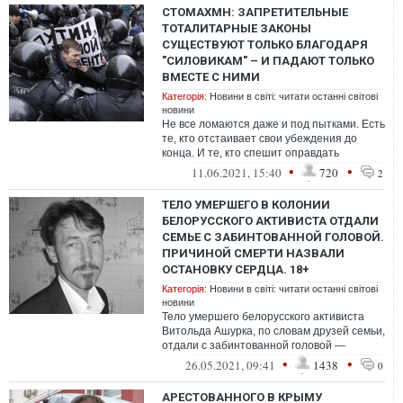
СТОМАХМН: ЗАПРЕТИТЕЛЬНЫЕ
ТОТАЛИТАРНЫЕ ЗАКОНЫ
СУЩЕСТВУЮТ ТОЛЬКО БЛАГОДАРЯ
"СИЛОВИКАМ" – И ПАДАЮТ ТОЛЬКО
ВМЕСТЕ С НИМИ
Категорія:
Новини в світі: читати останні світові
новини
Не все ломаются даже и под пытками. Есть
те, кто отстаивает свои убеждения до
конца. И те, кто спешит оправдать
предательство – скорее всего, в душе с...
•
•
11.06.2021, 15:40
720
2
ТЕЛО УМЕРШЕГО В КОЛОНИИ
БЕЛОРУССКОГО АКТИВИСТА ОТДАЛИ
СЕМЬЕ С ЗАБИНТОВАННОЙ ГОЛОВОЙ.
ПРИЧИНОЙ СМЕРТИ НАЗВАЛИ
ОСТАНОВКУ СЕРДЦА. 18+
Категорія:
Новини в світі: читати останні світові
новини
Тело умершего белорусского активиста
Витольда Ашурка, по словам друзей семьи,
отдали с забинтованной головой —
родственникам ранее сообщили, что он
•
•
26.05.2021, 09:41
1438
0
ум...
АРЕСТОВАННОГО В КРЫМУ