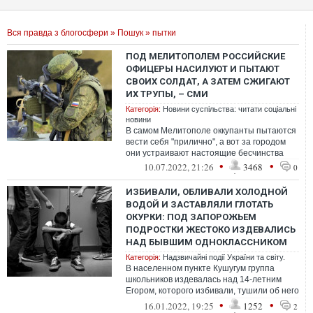
Вся правда з блогосфери
»
Пошук
» пытки
ПОД МЕЛИТОПОЛЕМ РОССИЙСКИЕ
ОФИЦЕРЫ НАСИЛУЮТ И ПЫТАЮТ
СВОИХ СОЛДАТ, А ЗАТЕМ СЖИГАЮТ
ИХ ТРУПЫ, – СМИ
Категорія:
Новини суспільства: читати соціальні
новини
В самом Мелитополе оккупанты пытаются
вести себя "прилично", а вот за городом
они устраивают настоящие бесчинства
•
•
10.07.2022, 21:26
3468
0
ИЗБИВАЛИ, ОБЛИВАЛИ ХОЛОДНОЙ
ВОДОЙ И ЗАСТАВЛЯЛИ ГЛОТАТЬ
ОКУРКИ: ПОД ЗАПОРОЖЬЕМ
ПОДРОСТКИ ЖЕСТОКО ИЗДЕВАЛИСЬ
НАД БЫВШИМ ОДНОКЛАССНИКОМ
Категорія:
Надзвичайні події України та світу.
В населенном пункте Кушугум группа
школьников издевалась над 14-летним
Егором, которого избивали, тушили об него
окурки, а потом облили холодной водой...
•
•
16.01.2022, 19:25
1252
2