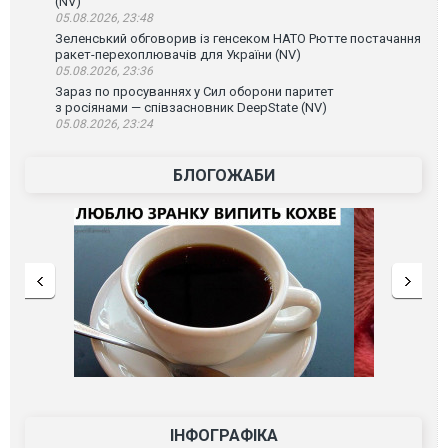
(NV)
05.08.2026, 23:48
Зеленський обговорив із генсеком НАТО Рютте постачання
ракет-перехоплювачів для України (NV)
05.08.2026, 23:36
Зараз по просуваннях у Сил оборони паритет
з росіянами — співзасновник DeepState (NV)
05.08.2026, 23:24
БЛОГОЖАБИ
ІНФОГРАФІКА