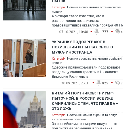
ПЫТОК
Категорія:
Новини в світі: читати останні світові
новини
4 октября стало известно, что в
распоряжении независимых
правозащитников оказались порядка 40 Гб
видео, документов и фото со случаями
•
•
07.10.2021, 10:40
1777
8
пыток в местах л...
УКРАИНКУ ПОДОЗРЕВАЮТ В
ПОХИЩЕНИИ И ПЫТКАХ СВОЕГО
МУЖА-ИНОСТРАНЦА
Категорія:
Новини суспільства: читати соціальні
новини
Одесские правоохранители подозревают
владелицу салона красоты в Николаеве
Викторию Рослякову в
организации похищения и пыток своего
•
•
30.09.2021, 23:31
825
2
гражданского мужа,...
ВИТАЛИЙ ПОРТНИКОВ: ТРИУМФ
ПЫТОЧНОЙ. В РОССИИ ВСЕ УЖЕ
СМИРИЛИСЬ С ТЕМ, ЧТО ПРАВДА –
ЭТО ЛОЖЬ
Категорія:
Політичні новини України та світу:
читати новини політики
За российскими границами полученные
под пытками раскаяния и признания