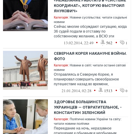
«НЕЖЕЛАНИЕ РАБОТАТЬ В «СИСТЕМЕ
КООРДИНАТ», КОТОРУЮ ВЫСТРОИЛ
ЯНУКОВИЧ»
Категорія:
Новини суспільства: читати соціальні
новини
Сейчас многие обсуждают ситуацию, когда
36 судей подали в отставку по
собственному желанию, а ВСЮ эти
заявления удовлетворил. У меня
•
•
13.02.2014, 22:49
562
1
двойственное чувс...
СЕВЕРНАЯ КОРЕЯ НАКАНУНЕ ВОЙНЫ.
ФОТО
Категорія:
Новини в світі: читати останні світові
новини
Отправляясь в Северную Корею, я
планировал совершить своеобразное
путешествие назад во времени,
путешествие в историю собственной
•
•
21.01.2014, 02:28
1513
0
страны. Однако в теч...
ЗДОРОВЬЕ БОЛЬШИНСТВА
УКРАИНЦЕВ — ОТВРАТИТЕЛЬНОЕ, -
КОНСТАНТИН ЗЕЛЕНСКИЙ
Категорія:
Політичні новини України та світу:
читати новини політики
Переедание на ночь, неразумное
отношение к обычным и необычным