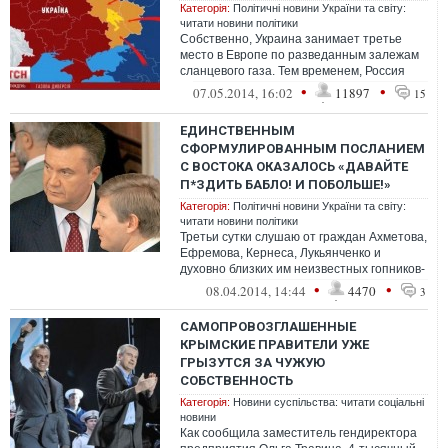
Категорія:
Політичні новини України та світу:
читати новини політики
Собственно, Украина занимает третье
место в Европе по разведанным залежам
сланцевого газа. Тем временем, Россия
запустила кампанию по дискредитации
•
•
07.05.2014, 16:02
11897
15
до...
ЕДИНСТВЕННЫМ
СФОРМУЛИРОВАННЫМ ПОСЛАНИЕМ
С ВОСТОКА ОКАЗАЛОСЬ «ДАВАЙТЕ
П*ЗДИТЬ БАБЛО! И ПОБОЛЬШЕ!»
Категорія:
Політичні новини України та світу:
читати новини політики
Третьи сутки слушаю от граждан Ахметова,
Ефремова, Кернеса, Лукьянченко и
духовно близких им неизвестных гопников-
сепаратистов про то, что люди на Вос...
•
•
08.04.2014, 14:44
4470
3
САМОПРОВОЗГЛАШЕННЫЕ
КРЫМСКИЕ ПРАВИТЕЛИ УЖЕ
ГРЫЗУТСЯ ЗА ЧУЖУЮ
СОБСТВЕННОСТЬ
Категорія:
Новини суспільства: читати соціальні
новини
Как сообщила заместитель гендиректора