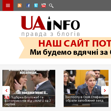
Експослу в США Стефанішині
Підбірка блогожаб та
обрали запобіжний захід
фотоприколів від UAINFO за 7
серпня