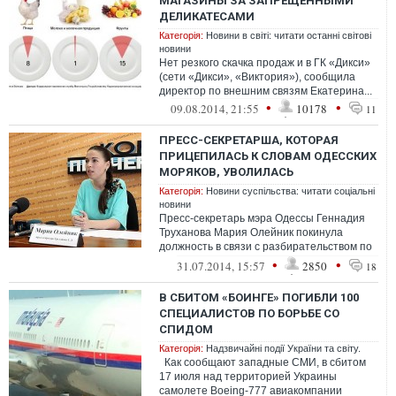
МАГАЗИНЫ ЗА ЗАПРЕЩЕННЫМИ
ДЕЛИКАТЕСАМИ
Категорія:
Новини в світі: читати останні світові
новини
Нет резкого скачка продаж и в ГК «Дикси»
(сети «Дикси», «Виктория»), сообщила
директор по внешним связям Екатерина...
•
•
09.08.2014, 21:55
10178
11
ПРЕСС-СЕКРЕТАРША, КОТОРАЯ
ПРИЦЕПИЛАСЬ К СЛОВАМ ОДЕССКИХ
МОРЯКОВ, УВОЛИЛАСЬ
Категорія:
Новини суспільства: читати соціальні
новини
Пресс-секретарь мэра Одессы Геннадия
Труханова Мария Олейник покинула
должность в связи с разбирательством по
поводу ее поста на "Фейсбуке"&...
•
•
31.07.2014, 15:57
2850
18
В СБИТОМ «БОИНГЕ» ПОГИБЛИ 100
СПЕЦИАЛИСТОВ ПО БОРЬБЕ СО
СПИДОМ
Категорія:
Надзвичайні події України та світу.
Как сообщают западные СМИ, в сбитом
17 июля над территорией Украины
самолете Boeing-777 авиакомпании