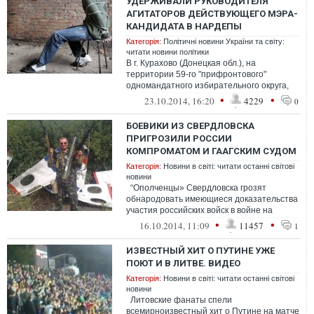
УДЕРЖИВАЛИ РУКОВОДИТЕЛЯ
АГИТАТОРОВ ДЕЙСТВУЮЩЕГО МЭРА-
КАНДИДАТА В НАРДЕПЫ
Категорія:
Політичні новини України та світу:
читати новини політики
В г. Курахово (Донецкая обл.), на
территории 59-го "прифронтового"
одномандатного избирательного округа,
сегодня утром вооруженные люди
•
•
23.10.2014, 16:20
4229
0
захватили и уд...
БОЕВИКИ ИЗ СВЕРДЛОВСКА
ПРИГРОЗИЛИ РОССИИ
КОМПРОМАТОМ И ГААГСКИМ СУДОМ
Категорія:
Новини в світі: читати останні світові
новини
“Ополченцы» Свердловска грозят
обнародовать имеющиеся доказательства
участия российских войск в войне на
Востоке Украины. Об этом ...
•
•
16.10.2014, 11:09
11457
1
ИЗВЕСТНЫЙ ХИТ О ПУТИНЕ УЖЕ
ПОЮТ И В ЛИТВЕ. ВИДЕО
Категорія:
Новини в світі: читати останні світові
новини
Литовские фанаты спели
всемирноизвестный хит о Путине на матче