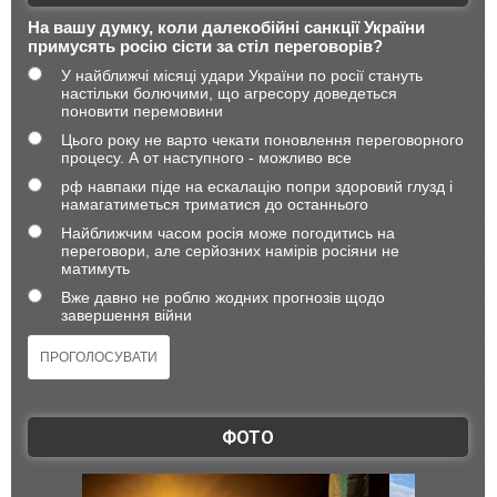
На вашу думку, коли далекобійні санкції України
примусять росію сісти за стіл переговорів?
У найближчі місяці удари України по росії стануть
настільки болючими, що агресору доведеться
поновити перемовини
Цього року не варто чекати поновлення переговорного
процесу. А от наступного - можливо все
рф навпаки піде на ескалацію попри здоровий глузд і
намагатиметься триматися до останнього
Найближчим часом росія може погодитись на
переговори, але серйозних намірів росіяни не
матимуть
Вже давно не роблю жодних прогнозів щодо
завершення війни
ФОТО