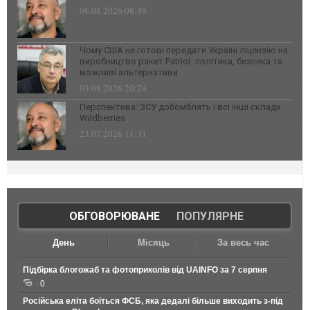
06.08.2026 08:49
Чому США не готові передати Україні ліцензію на
виробництво ракет Patriot: політика, безпека та
можливі альтернативи
03.08.2026 20:24
Перспектива: ЗСУ добомблять і всі інші склади
Wildberries
23.07.2026 11:31
ОБГОВОРЮВАНЕ
|
ПОПУЛЯРНЕ
День
Місяць
За весь час
Підбірка блогожаб та фотоприколів від UAINFO за 7 серпня
0
Російська еліта боїться ФСБ, яка дедалі більше виходить з-під