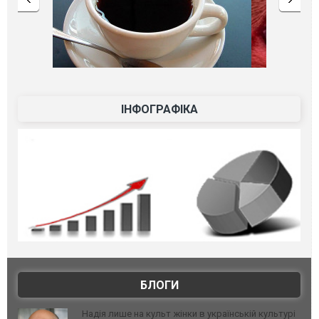
ІНФОГРАФІКА
БЛОГИ
Надія лише на культ жінки в українській культурі