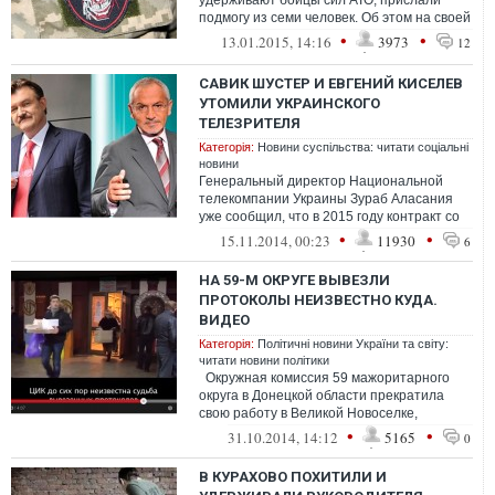
удерживают бойцы сил АТО, прислали
подмогу из семи человек. Об этом на своей
странице в "Фейсбуке" сообщил народный
•
•
13.01.2015, 14:16
3973
12
депут...
САВИК ШУСТЕР И ЕВГЕНИЙ КИСЕЛЕВ
УТОМИЛИ УКРАИНСКОГО
ТЕЛЕЗРИТЕЛЯ
Категорія:
Новини суспільства: читати соціальні
новини
Генеральный директор Национальной
телекомпании Украины Зураб Аласания
уже сообщил, что в 2015 году контракт со
студией «Шустер Live» продл...
•
•
15.11.2014, 00:23
11930
6
НА 59-М ОКРУГЕ ВЫВЕЗЛИ
ПРОТОКОЛЫ НЕИЗВЕСТНО КУДА.
ВИДЕО
Категорія:
Політичні новини України та світу:
читати новини політики
Окружная комиссия 59 мажоритарного
округа в Донецкой области прекратила
свою работу в Великой Новоселке,
поскольку все документы, включая прот...
•
•
31.10.2014, 14:12
5165
0
В КУРАХОВО ПОХИТИЛИ И