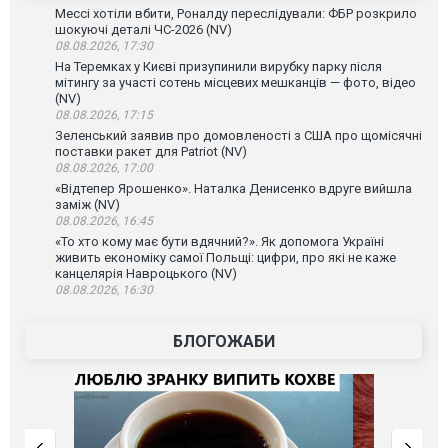
Мессі хотіли вбити, Роналду переслідували: ФБР розкрило
шокуючі деталі ЧС-2026 (NV)
08.08.2026, 17:30
На Теремках у Києві призупинили вирубку парку після
мітингу за участі сотень місцевих мешканців — фото, відео
(NV)
08.08.2026, 17:15
Зеленський заявив про домовленості з США про щомісячні
поставки ракет для Patriot (NV)
08.08.2026, 17:00
«Відтепер Ярошенко». Наталка Денисенко вдруге вийшла
заміж (NV)
08.08.2026, 16:45
«То хто кому має бути вдячний?». Як допомога Україні
живить економіку самої Польщі: цифри, про які не каже
канцелярія Навроцького (NV)
08.08.2026, 16:30
БЛОГОЖАБИ