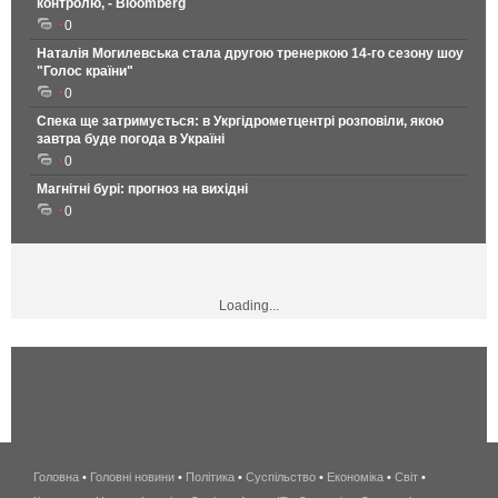
контролю, - Bloomberg
0
Наталія Могилевська стала другою тренеркою 14-го сезону шоу
"Голос країни"
0
Спека ще затримується: в Укргідрометцентрі розповіли, якою
завтра буде погода в Україні
0
Магнітні бурі: прогноз на вихідні
0
Loading...
Головна
•
Головні новини
•
Політика
•
Суспільство
•
Економіка
беспроводной
•
Світ
•