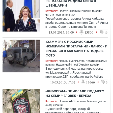
RSI: КАБАЕВА РОДИЛА СЫНА В
ШВЕЙЦАРИИ
Категорія:
Політичні новини України та світу:
читати новини політики
Российская спортсменка Алина Кабаева
якобы родила сына в клинике Святой Анны
в городе Соренго кантона Тичино в
Швейцарии, сообщает российски...
•
•
13.03.2015, 16:09
13800
10
«ХАММЕР» С РОССИЙСКИМИ
НОМЕРАМИ ПРОТАРАНИЛ «ЛАНОС» И
ВРЕЗАЛСЯ В МАГАЗИН НА ПОДОЛЕ.
ФОТО
Категорія:
Новини суспільства: читати соціальні
новини
,
Надзвичайні події України та світу.
В понедельник, 9 марта, на перекрестке
ул. Межигорской и Ярославской
произошло ДТП, сообщает на Фейсбуке
паблик "Наш Киев". Водитель автомоб...
•
•
10.03.2015, 17:02
13666
0
«КИБОРГАМ» ПРИСЛАЛИ ПОДМОГУ
ИЗ СЕМИ ЧЕЛОВЕК - БЕРЕЗА
Категорія:
Новини АТО - новини бойових дій на
сході України
В Донецкий аэропорт, который