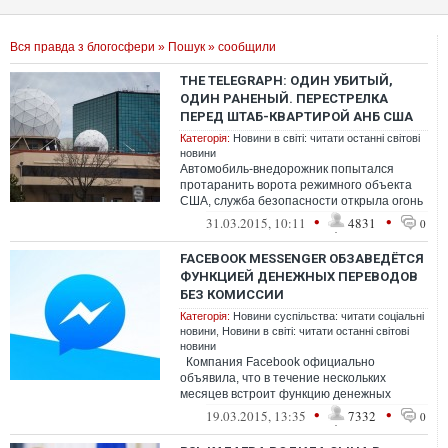
Вся правда з блогосфери
»
Пошук
» сообщили
THE TELEGRAPH: ОДИН УБИТЫЙ,
ОДИН РАНЕНЫЙ. ПЕРЕСТРЕЛКА
ПЕРЕД ШТАБ-КВАРТИРОЙ АНБ США
Категорія:
Новини в світі: читати останні світові
новини
Автомобиль-внедорожник попытался
протаранить ворота режимного объекта
США, служба безопасности открыла огонь
на поражение, сообщают американские
•
•
31.03.2015, 10:11
4831
0
СМИ
FACEBOOK MESSENGER ОБЗАВЕДЁТСЯ
ФУНКЦИЕЙ ДЕНЕЖНЫХ ПЕРЕВОДОВ
БЕЗ КОМИССИИ
Категорія:
Новини суспільства: читати соціальні
новини
,
Новини в світі: читати останні світові
новини
Компания Facebook официально
объявила, что в течение нескольких
месяцев встроит функцию денежных
переводов в приложение Facebook
•
•
19.03.2015, 13:35
7332
0
Messenger для...