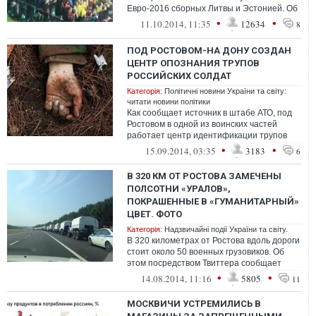
Евро-2016 сборных Литвы и Эстонией. Об
этом сообщается на фан-страниц...
•
•
11.10.2014, 11:35
12634
8
ПОД РОСТОВОМ-НА ДОНУ СОЗДАН
ЦЕНТР ОПОЗНАНИЯ ТРУПОВ
РОССИЙСКИХ СОЛДАТ
Категорія:
Політичні новини України та світу:
читати новини політики
Как сообщает источник в штабе АТО, под
Ростовом в одной из воинских частей
работает центр идентификации трупов
российских военных, убитых на
•
•
15.09.2014, 03:35
3183
6
территори...
В 320 КМ ОТ РОСТОВА ЗАМЕЧЕНЫ
ПОЛСОТНИ «УРАЛОВ»,
ПОКРАШЕННЫЕ В «ГУМАНИТАРНЫЙ»
ЦВЕТ. ФОТО
Категорія:
Надзвичайні події України та світу.
В 320 километрах от Ростова вдоль дороги
стоит около 50 военных грузовиков. Об
этом посредством Твиттера сообщает
пользователь Courtney Weaver. О...
•
•
14.08.2014, 11:16
5805
11
МОСКВИЧИ УСТРЕМИЛИСЬ В