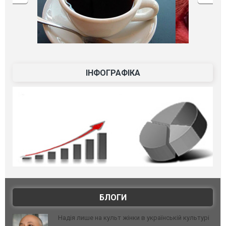
ІНФОГРАФІКА
БЛОГИ
Надія лише на культ жінки в українській культурі