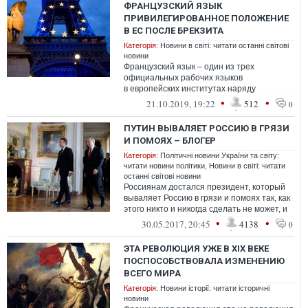
ФРАНЦУЗСКИЙ ЯЗЫК
ПРИВИЛЕГИРОВАННОЕ ПОЛОЖЕНИЕ
В ЕС ПОСЛЕ БРЕКЗИТА
Категорія:
Новини в світі: читати останні світові
новини
Французский язык – один из трех
официальных рабочих языков
в европейских институтах наряду
с английским и немецким. Однако его все
•
•
21.10.2019, 19:22
512
0
реже используют чин...
ПУТИН ВЫВАЛЯЕТ РОССИЮ В ГРЯЗИ
И ПОМОЯХ – БЛОГЕР
Категорія:
Політичні новини України та світу:
читати новини політики
,
Новини в світі: читати
останні світові новини
Россиянам достался президент, который
вываляет Россию в грязи и помоях так, как
этого никто и никогда сделать не может, и
вчера он сделал это мастерск...
•
•
30.05.2017, 20:45
4138
0
ЭТА РЕВОЛЮЦИЯ УЖЕ В XIX ВЕКЕ
ПОСПОСОБСТВОВАЛА ИЗМЕНЕНИЮ
ВСЕГО МИРА
Категорія:
Новини історії: читати історичні
новини