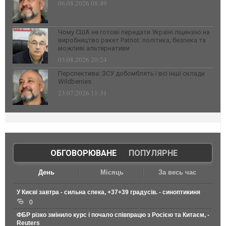
06.08.2026 08:49
Чому США не готові передати Україні ліцензію на
виробництво ракет Patriot: політика, безпека та
можливі альтернативи
03.08.2026 20:24
Перспектива: ЗСУ добомблять і всі інші склади
Wildberries
23.07.2026 11:31
ОБГОВОРЮВАНЕ
|
ПОПУЛЯРНЕ
День
Місяць
За весь час
У Києві завтра - сильна спека, +37+39 градусів. - синоптикиня
0
ФБР різко змінило курс і почало співпрацю з Росією та Китаєм, -
Reuters