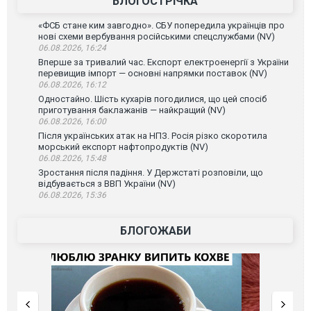
БЛОГОСТРІЧКА
«ФСБ стане ким завгодно». СБУ попередила українців про
нові схеми вербування російськими спецслужбами (NV)
06.08.2026, 16:24
Вперше за тривалий час. Експорт електроенергії з України
перевищив імпорт — основні напрямки поставок (NV)
06.08.2026, 16:12
Одностайно. Шість кухарів погодилися, що цей спосіб
приготування баклажанів — найкращий (NV)
06.08.2026, 16:00
Після українських атак на НПЗ. Росія різко скоротила
морський експорт нафтопродуктів (NV)
06.08.2026, 15:48
Зростання після падіння. У Держстаті розповіли, що
відбувається з ВВП України (NV)
06.08.2026, 15:36
БЛОГОЖАБИ