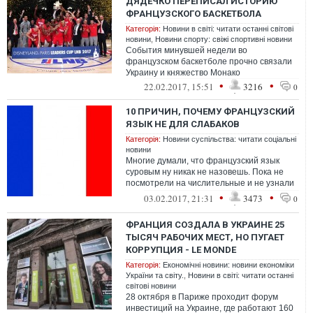
ДЯДЕЧКО ПЕРЕПИСАЛ ИСТОРИЮ
ФРАНЦУЗСКОГО БАСКЕТБОЛА
Категорія:
Новини в світі: читати останні світові
новини
,
Новини спорту: свіжі спортивні новини
События минувшей недели во
французском баскетболе прочно связали
Украину и княжество Монако
•
•
22.02.2017, 15:51
3216
0
10 ПРИЧИН, ПОЧЕМУ ФРАНЦУЗСКИЙ
ЯЗЫК НЕ ДЛЯ СЛАБАКОВ
Категорія:
Новини суспільства: читати соціальні
новини
Многие думали, что французский язык
суровым ну никак не назовешь. Пока не
посмотрели на числительные и не узнали
еще пару особенностей.
•
•
03.02.2017, 21:31
3473
0
ФРАНЦИЯ СОЗДАЛА В УКРАИНЕ 25
ТЫСЯЧ РАБОЧИХ МЕСТ, НО ПУГАЕТ
КОРРУПЦИЯ - LE MONDE
Категорія:
Економічні новини: новини економіки
України та світу.
,
Новини в світі: читати останні
світові новини
28 октября в Париже проходит форум
инвестиций на Украине, где работают 160