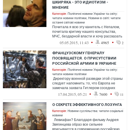
ШКИРЯКА - ЭТО ИДИОТИЗМ -
МНЕНИЕ
Категорія:
Політичні новини України та світу:
читати новини політики
,
Новини в світі: читати
останні світові новини
Почитала я всю эту канитель с Непалом,
почитала критику нашего консульства,
МЧС, бездарной власти и хочу рассказать
вам историю
•
•
05.05.2015, 11:43
4965
2
ФРАНЦУЗСКОМУ ГЕНЕРАЛУ
ПОСВЯЩАЕТСЯ. О ПРИСУТСТВИИ
РОССИЙСКОЙ АРМИИ В УКРАИНЕ
Категорія:
Політичні новини України та світу:
читати новини політики
Директору военной разведки этой страны
следует напомнить: то, что Европа не
замечала захвата Гитлером соседних
стран, привело к мировой войне
•
•
17.04.2015, 05:21
7600
11
О СЕКРЕТЕ ЭФФЕКТИВНОГО ЛОЗУНГА
Категорія:
Новини суспільства: читати соціальні
новини
Левиафан? Благодаря фильму Андрея
Звягинцева образ все сильнее
вписывается в современную российскую