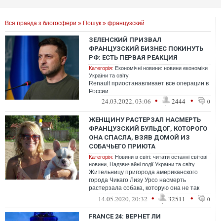
Вся правда з блогосфери
»
Пошук
» французский
ЗЕЛЕНСКИЙ ПРИЗВАЛ
ФРАНЦУЗСКИЙ БИЗНЕС ПОКИНУТЬ
РФ: ЕСТЬ ПЕРВАЯ РЕАКЦИЯ
Категорія:
Економічні новини: новини економіки
України та світу.
Renault приостанавливает все операции в
России.
•
•
24.03.2022, 03:06
2444
0
ЖЕНЩИНУ РАСТЕРЗАЛ НАСМЕРТЬ
ФРАНЦУЗСКИЙ БУЛЬДОГ, КОТОРОГО
ОНА СПАСЛА, ВЗЯВ ДОМОЙ ИЗ
СОБАЧЬЕГО ПРИЮТА
Категорія:
Новини в світі: читати останні світові
новини
,
Надзвичайні події України та світу.
Жительницу пригорода американского
города Чикаго Лизу Урсо насмерть
растерзала собака, которую она не так
давно взяла к себе в дом из собачьего
•
•
14.05.2020, 20:32
32511
0
приюта...
FRANCE 24: ВЕРНЕТ ЛИ