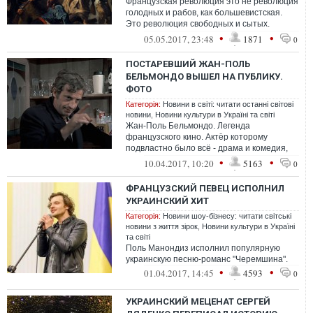
Французская революция это не революция
голодных и рабов, как большевистская.
Это революция свободных и сытых.
Французская революция – это первая
•
•
05.05.2017, 23:48
1871
0
револ...
ПОСТАРЕВШИЙ ЖАН-ПОЛЬ
БЕЛЬМОНДО ВЫШЕЛ НА ПУБЛИКУ.
ФОТО
Категорія:
Новини в світі: читати останні світові
новини
,
Новини культури в Україні та світі
Жан-Поль Бельмондо. Легенда
французского кино. Актёр которому
подвластно было всё - драма и комедия,
боевики и мелодрама. Я уже не помню, с
•
•
10.04.2017, 10:20
5163
0
какого фил...
ФРАНЦУЗСКИЙ ПЕВЕЦ ИСПОЛНИЛ
УКРАИНСКИЙ ХИТ
Категорія:
Новини шоу-бізнесу: читати світські
новини з життя зірок
,
Новини культури в Україні
та світі
Поль Манондиз исполнил популярную
украинскую песню-романс "Черемшина".
•
•
01.04.2017, 14:45
4593
0
УКРАИНСКИЙ МЕЦЕНАТ СЕРГЕЙ