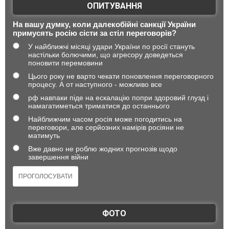
ОПИТУВАННЯ
На вашу думку, коли далекобійні санкції України
примусять росію сісти за стіл переговорів?
У найближчі місяці удари України по росії стануть
настільки болючими, що агресору доведеться
поновити перемовини
Цього року не варто чекати поновлення переговорного
процесу. А от наступного - можливо все
рф навпаки піде на ескалацію попри здоровий глузд і
намагатиметься триматися до останнього
Найближчим часом росія може погодитись на
переговори, але серйозних намірів росіяни не
матимуть
Вже давно не роблю жодних прогнозів щодо
завершення війни
ФОТО