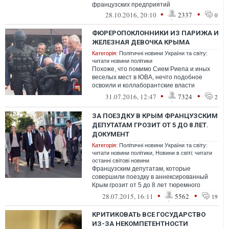
французских предприятий
•
•
28.10.2016, 20:10
2337
0
ФЮРЕРОПОКЛОННИКИ ИЗ ПАРИЖА И
ЖЕЛЕЗНАЯ ДЕВОЧКА КРЫМА
Категорія:
Політичні новини України та світу:
читати новини політики
Похоже, что помимо Сием Риепа и иных
веселых мест в ЮВА, нечто подобное
освоили и коллаборантские власти
оккупированного фюрером украинского
•
•
31.07.2016, 12:47
7324
2
Крыма
ЗА ПОЕЗДКУ В КРЫМ ФРАНЦУЗСКИМ
ДЕПУТАТАМ ГРОЗИТ ОТ 5 ДО 8 ЛЕТ.
ДОКУМЕНТ
Категорія:
Політичні новини України та світу:
читати новини політики
,
Новини в світі: читати
останні світові новини
Французским депутатам, которые
совершили поездку в аннексированный
Крым грозит от 5 до 8 лет тюремного
заключения. Народный депутат Украины
•
•
28.07.2015, 16:11
5562
19
Георгий Ло...
КРИТИКОВАТЬ ВСЕ ГОСУДАРСТВО
ИЗ-ЗА НЕКОМПЕТЕНТНОСТИ