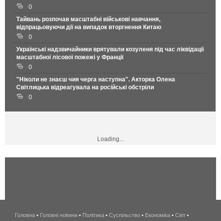
0
Тайвань розпочав масштабні військові навчання,
відпрацьовуючи дії на випадок вторгнення Китаю
0
Українські надзвичайники врятували козуленя під час ліквідації
масштабної лісової пожежі у Франції
0
"Ніколи не знаєш чия черга наступна". Акторка Олена
Світлицька відреагувала на російські обстріли
0
Loading...
Головна
•
Головні новини
•
Політика
•
Суспільство
•
Економіка
беспроводной
•
Світ
•