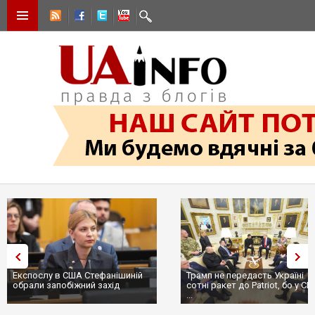
Експослу в США Стефанішиній
Трамп не передасть Україні
обрали запобіжний захід
сотні ракет до Patriot, бо у С
...