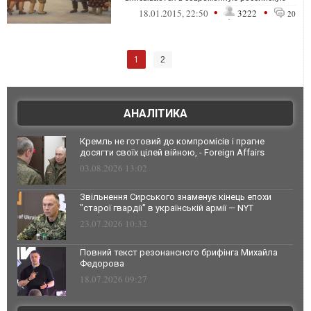
культуру и способен напомнить о вполне
•
•
18.01.2015, 22:50
3222
20
&la...
1
2
АНАЛІТИКА
Кремль не готовий до компромісів і прагне
досягти своїх цілей війною, - Foreign Affairs
03.08.2026 13:02
Звільнення Сирського знаменує кінець епохи
"старої гвардії" в українській армії — NYT
23.07.2026 10:32
Повний текст резонансного брифінга Михайла
Федорова
18.07.2026 09:27