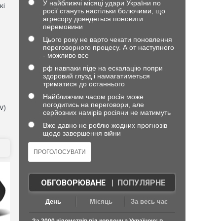
У найближчі місяці удари України по
кі
росії стануть настільки болючими, що
агресору доведеться поновити
перемовини
Цього року не варто чекати поновлення
переговорного процесу. А от наступного
- можливо все
рф навпаки піде на ескалацію попри
здоровий глузд і намагатиметься
триматися до останнього
Найближчим часом росія може
погодитись на переговори, але
V)
серйозних намірів росіяни не матимуть
Вже давно не роблю жодних прогнозів
щодо завершення війни
ОБГОВОРЮВАНЕ
|
ПОПУЛЯРНЕ
День
Місяць
За весь час