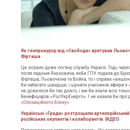
Як генпрокурор від «Свободи» врятував Льовоч
Фірташа
Це зіграло дуже погану службу Україні. Тоді, чере
після падіння Януковича, якби ГПУ подала до Бр
Фірташа, Льовочкіна та Бойка, то і справа «вишо
би набагато швидше, і шукати учасників афери з
не довелося би так довго, і ми би знали всіх тінь
бенефіціарів «РосУкрЕнерго». І не казали би про
«Опозиційного блоку»
.
Українські «Гради» розтрощили артилерійський
російських окупантів і колаборантів. ВІДЕО