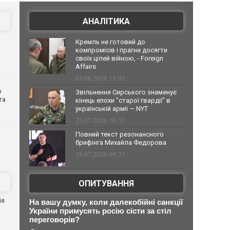
АНАЛІТИКА
Кремль не готовий до
компромісів і прагне досягти
своїх цілей війною, - Foreign
Affairs
03.08.2026 13:02
о
Звільнення Сирського знаменує
та
кінець епохи "старої гвардії" в
українській армії — NYT
23.07.2026 10:32
Повний текст резонансного
брифінга Михайла Федорова
18.07.2026 09:27
ОПИТУВАННЯ
ія
На вашу думку, коли далекобійні санкції
України примусять росію сісти за стіл
переговорів?