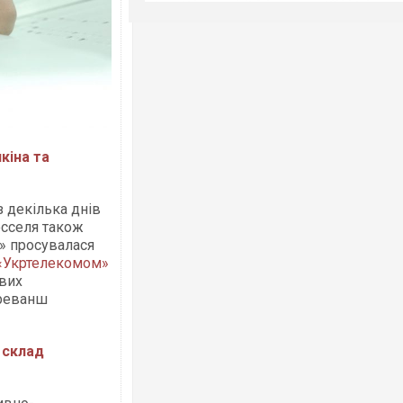
кіна та
з декілька днів
юсселя також
к» просувалася
«Укртелекомом»
ових
 реванш
 склад