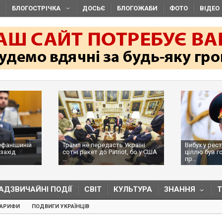
БЛОГОСТРІЧКА
ДОСЬЄ
БЛОГОЖАБИ
ФОТО
ВІДЕО
нішиній
Трамп не передасть Україні
Вибух у рестора
ід
сотні ракет до Patriot, бо у США
ціллю був голов
...
пр...
АДЗВИЧАЙНІ ПОДІЇ
СВІТ
КУЛЬТУРА
ЗНАННЯ
ТАРИФИ
ПОДВИГИ УКРАЇНЦІВ