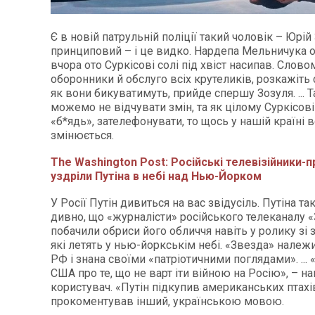
Є в новій патрульній поліції такий чоловік – Юрій
принциповий – і це видко. Нардепа Мельничука 
вчора ото Суркісові солі під хвіст насипав. Словом
оборонники й обслуго всіх крутеликів, розкажіть
як вони бикуватимуть, прийде спершу Зозуля. ... Т
можемо не відчувати змін, та як цілому Суркісові
«б*ядь», зателефонувати, то щось у нашій країні 
змінюється.
The Washington Post: Російські телевізійники-
уздріли Путіна в небі над Нью-Йорком
У Росії Путін дивиться на вас звідусіль. Путіна та
дивно, що «журналісти» російського телеканалу 
побачили обриси його обличчя навіть у ролику зі 
які летять у нью-йоркськім небі. «Звезда» нале
РФ і знана своїми «патріотичними поглядами». ...
США про те, що не варт іти війною на Росію», – н
користувач. «Путін підкупив американських птахів
прокоментував інший, українською мовою.