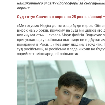
найцікавішого зі світу блогосфери за сьогоднішні
серпня
Суд готує Савченко вирок на 25 років в'язниці 
«Ми готуємо Надію до того, що буде вирок. Обв
вирок на 25 років, причому на суді ми цілковито 
невинуватість», – сказав Марк Фейгін. Водночас 
припускає, що українська льотчиця не відбуватим
покарання в Росії. ... «Невинну людину засудити... 
суд російський, ні російська влада ніколи не буд
сприйнятті міжнародної спільноти».