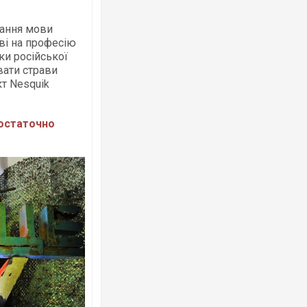
нання мови
аві на професію
ски російської
вати страви
кт Nesquik
 остаточно