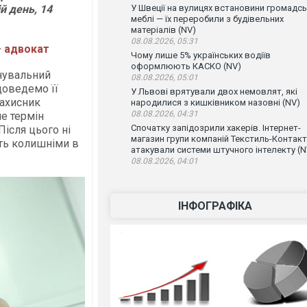
й день, 14
У Швеції на вулицях встановини громадсь
меблі — їх переробили з будівельних
матеріалів (NV)
08.08.2026, 05:31
– адвокат
Чому лише 5% українських водіїв
оформлюють КАСКО (NV)
инувальний
08.08.2026, 05:01
доведемо її
У Львові врятували двох немовлят, які
захисник
народилися з кишківником назовні (NV)
08.08.2026, 04:31
е термін
Спочатку запідозрили хакерів. Інтернет-
Після цього ні
магазин групи компаній Текстиль-Контакт
уть колишніми в
атакували системи штучного інтелекту (N
08.08.2026, 04:01
ІНФОГРАФІКА