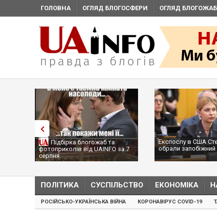
ГОЛОВНА
ОГЛЯД БЛОГОСФЕРИ
ОГЛЯД БЛОГОЖАБ
Експослу в США Стефа
Підбірка блогожаб та
обрали запобіжний зах
фотоприколів від UAINFO за 7
серпня
ПОЛІТИКА
СУСПІЛЬСТВО
ЕКОНОМІКА
Н
РОСІЙСЬКО-УКРАЇНСЬКА ВІЙНА
КОРОНАВІРУС COVID-19