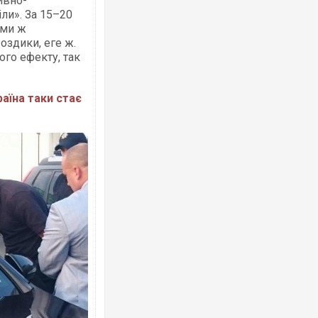
ивно-
іли». За 15–20
ими ж
оздики, еге ж.
ного ефекту, так
Ворог завдав комбінованого удару по
аїна таки стає
двоє поранених. Ще десятеро постра
після атаки БПЛА по ринку на Сумщині
Вже вивели на тести: Ferrari готує оно
позашляховика Purosangue. ВІДЕО