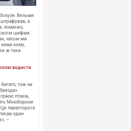
 Зозуля. Вельми
оштрафував, а
, помагачі,
 своїм шефам:
ак, часом ми
 нема кому,
все ж таки
пропагандисти
к багато, тож не
«Звезда»
зграєю птахів,
жить Міноборони
 «Це пересторога
аписав один
», –