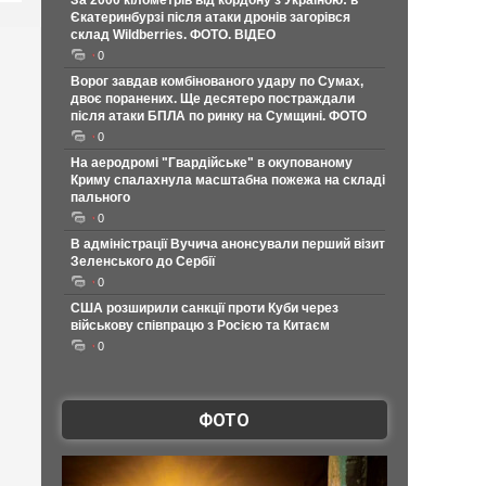
За 2000 кілометрів від кордону з Україною: в
Єкатеринбурзі після атаки дронів загорівся
склад Wildberries. ФОТО. ВІДЕО
0
Ворог завдав комбінованого удару по Сумах,
двоє поранених. Ще десятеро постраждали
після атаки БПЛА по ринку на Сумщині. ФОТО
0
На аеродромі "Гвардійське" в окупованому
Криму спалахнула масштабна пожежа на складі
пального
0
В адміністрації Вучича анонсували перший візит
Зеленського до Сербії
0
США розширили санкції проти Куби через
військову співпрацю з Росією та Китаєм
0
ФОТО