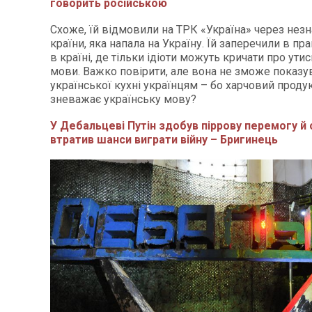
говорить російською
Схоже, їй відмовили на ТРК «Україна» через нез
країни, яка напала на Україну. Їй заперечили в пр
в країні, де тільки ідіоти можуть кричати про ути
мови. Важко повірити, але вона не зможе показу
української кухні українцям – бо харчовий проду
зневажає українську мову?
У Дебальцеві Путін здобув піррову перемогу й
втратив шанси виграти війну – Бригинець