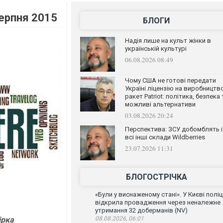
серпня 2015
БЛОГИ
Надія лише на культ жінки в
українській культурі
06.08.2026 08:49
Чому США не готові передати
Україні ліцензію на виробництв
ракет Patriot: політика, безпека 
можливі альтернативи
03.08.2026 20:24
Перспектива: ЗСУ добомблять і
всі інші склади Wildberries
23.07.2026 11:31
БЛОГОСТРІЧКА
«Були у виснаженому стані». У Києві поліц
відкрила провадження через неналежне
утримання 32 доберманів (NV)
ірка
08.08.2026, 06:01