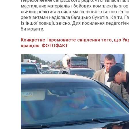
Перехоплення сепраського радіо: «Усі запаси пал
мастильних матеріалів і бойових комплектів згор
хвилин реактивна система залпового вогню за т
реквізитами надіслала багацько букетів. Квіти. Гв
Із іншої позиції, звісно. Для посилення педагогіч
би мовити.
Конкретне і промовисте свідчення того, що Укр
кращою. ФОТОФАКТ