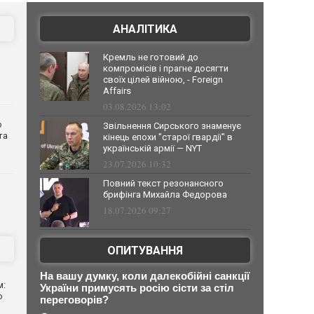
АНАЛІТИКА
Кремль не готовий до
компромісів і прагне досягти
своїх цілей війною, - Foreign
Affairs
03.08.2026 13:02
о
Звільнення Сирського знаменує
та
кінець епохи "старої гвардії" в
українській армії — NYT
23.07.2026 10:32
Повний текст резонансного
брифінга Михайла Федорова
18.07.2026 09:27
ОПИТУВАННЯ
На вашу думку, коли далекобійні санкції
м:
України примусять росію сісти за стіл
ю
переговорів?