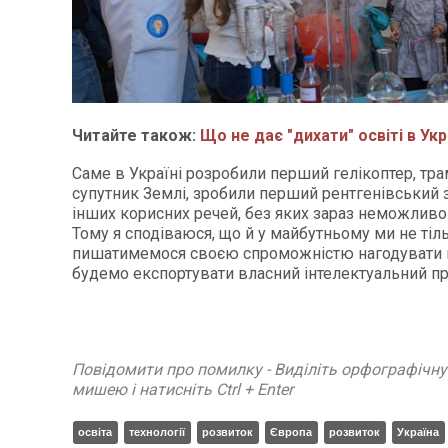
Читайте також:
Що не дає "дихати" освіті в Укр
Саме в Україні розробили перший гелікоптер, тр
супутник Землі, зробили перший рентгенівський з
інших корисних речей, без яких зараз неможливо
Тому я сподіваюся, що й у майбутньому ми не тіл
пишатимемося своєю спроможністю нагодувати в
будемо експортувати власний інтелектуальний пр
Повідомити про помилку - Виділіть орфографічн
мишею і натисніть Ctrl + Enter
освіта
технології
розвиток
Європа
розвиток
Україна