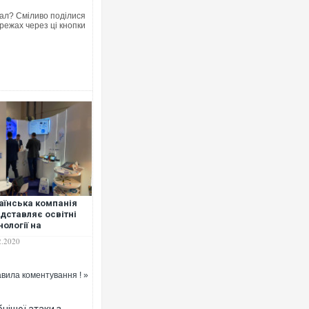
ал? Сміливо поділися
режах через ці кнопки
аїнська компанія
дставляє освітні
нології на
народній виставці
2.2020
убаї. ВІДЕО
вила коментування ! »
нішої атаки з