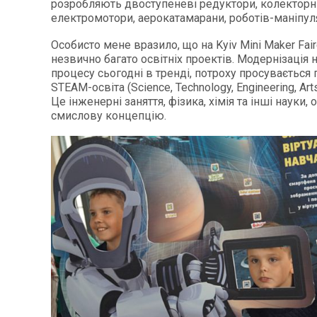
розробляють двоступеневі редуктори, колекторн
електромотори, аерокатамарани, роботів-маніпуля
Особисто мене вразило, що на Kyiv Mini Maker Fai
незвично багато освітніх проектів. Модернізація
процесу сьогодні в тренді, потроху просувається п
STEAM-освіта (Science, Technology, Еngineering, Art
Це інженерні заняття, фізика, хімія та інші науки, 
смислову концепцію.