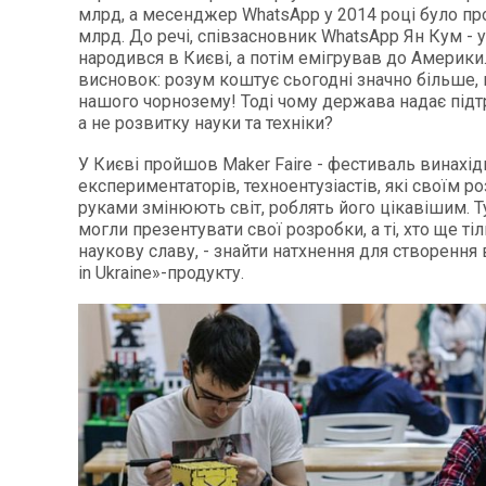
млрд, а месенджер WhatsApp у 2014 році було про
млрд. До речі, співзасновник WhatsApp Ян Кум - 
народився в Києві, а потім емігрував до Америки
висновок: розум коштує сьогодні значно більше,
нашого чорнозему! Тоді чому держава надає підт
а не розвитку науки та техніки?
У Києві пройшов Maker Faire - фестиваль винахід
експериментаторів, техноентузіастів, які своїм р
руками змінюють світ, роблять його цікавішим. Ту
могли презентувати свої розробки, а ті, хто ще ті
наукову славу, - знайти натхнення для створення
in Ukraine»-продукту.