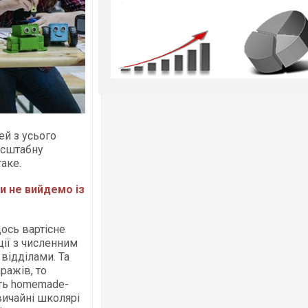
й з усього
асштабну
таке.
и не вийдемо із
ось вартісне
ції з численним
відділами. Та
ражів, то
ють homemade-
вичайні школярі