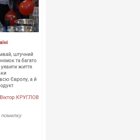
аїні
амвай, штучний
німок та багато
 уявити життя.
ьки
сю Європу, а й
одукт.
Віктор КРУГЛОВ
у помилку