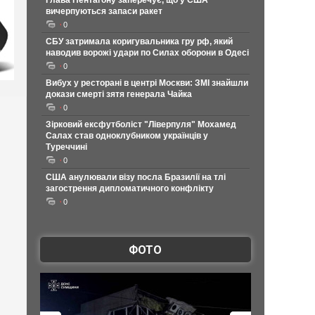
Глава Пентагону заперечує, що у США
вичерпуються запаси ракет
0
СБУ затримала коригувальника гру рф, який
наводив ворожі удари по Силах оборони в Одесі
0
Вибух у ресторані в центрі Москви: ЗМІ знайшли
докази смерті зятя генерала Чайка
0
Зірковий ексфутболіст "Ліверпуля" Мохамед
Салах став одноклубником українців у
Туреччині
0
США анулювали візу посла Бразилії на тлі
загострення дипломатичного конфлікту
0
ФОТО