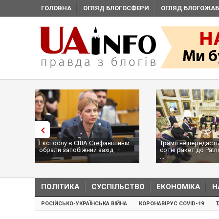
ГОЛОВНА
ОГЛЯД БЛОГОСФЕРИ
ОГЛЯД БЛОГОЖАБ
Експослу в США Стефанішиній
Трамп не передасть 
обрали запобіжний захід
сотні ракет до Patri
...
ПОЛІТИКА
СУСПІЛЬСТВО
ЕКОНОМІКА
Н
РОСІЙСЬКО-УКРАЇНСЬКА ВІЙНА
КОРОНАВІРУС COVID-19