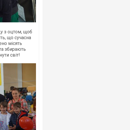
ду з оцтом, щоб
ть, що сучасна
ено місять
 та збирають
ути світ!