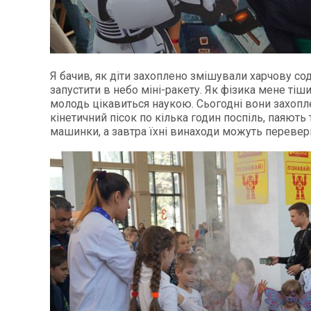
Я бачив, як діти захоплено змішували харчову со
запустити в небо міні-ракету. Як фізика мене тіши
молодь цікавиться наукою. Сьогодні вони захопл
кінетичний пісок по кілька годин поспіль, паяють
машинки, а завтра їхні винаходи можуть переверн