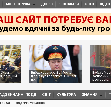
БЛОГОСТРІЧКА
ДОСЬЄ
БЛОГОЖАБИ
ФОТО
ВІДЕО
Україні
Вибух у ресторані в Москві:
Вибух у Мос
ot, бо у США
ціллю був головком ВКС Росії,
загиблими: 
пр...
ресторан...
АДЗВИЧАЙНІ ПОДІЇ
СВІТ
КУЛЬТУРА
ЗНАННЯ
ТАРИФИ
ПОДВИГИ УКРАЇНЦІВ