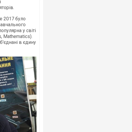
і
торів.
re 2017 було
 навчального
Росія атакувала Суми КАБами: пошко
опулярна у світі
торговельний центр, будинки, є постр
s, Мathematics).
ФОТО
об'єднані в єдину
Топпосадовцю Повітряних Сил вручил
підозру