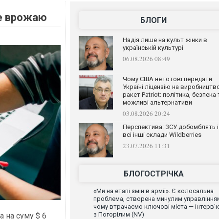
е врожаю
БЛОГИ
Надія лише на культ жінки в
українській культурі
06.08.2026 08:49
Чому США не готові передати
Україні ліцензію на виробництв
ракет Patriot: політика, безпека 
можливі альтернативи
03.08.2026 20:24
Перспектива: ЗСУ добомблять і
всі інші склади Wildberries
23.07.2026 11:31
БЛОГОСТРІЧКА
«Ми на етапі змін в армії». Є колосальна
проблема, створена минулим управління
чому втрачаємо ключові міста — інтерв'
з Погорілим (NV)
а на суму $ 6