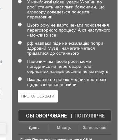
У найближчі місяці удари України по
росії стануть настільки болючими, що
.
агресору доведеться поновити
перемовини
Цього року не варто чекати поновлення
переговорного процесу. А от наступного
- можливо все
рф навпаки піде на ескалацію попри
здоровий глузд і намагатиметься
триматися до останнього
Найближчим часом росія може
ці
погодитись на переговори, але
серйозних намірів росіяни не матимуть
Вже давно не роблю жодних прогнозів
щодо завершення війни
,
4
—
ОБГОВОРЮВАНЕ
|
ПОПУЛЯРНЕ
День
Місяць
За весь час