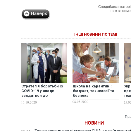
Сподобався матері
ним в соцме
ІНШІ НОВИНИ ПО ТЕМІ
Стратегія боротьби із
Школа на карантині:
Укр
COVID-19 у влади
бюджет, технології та
пре
зводиться до
безпека
тех
технології "Зроби
Між
08.05.2020
13.10.2020
25.0
бодай щось"
в Д
Пра
НОВИНИ
Трамп заявив про підготовку США до наймасштаб