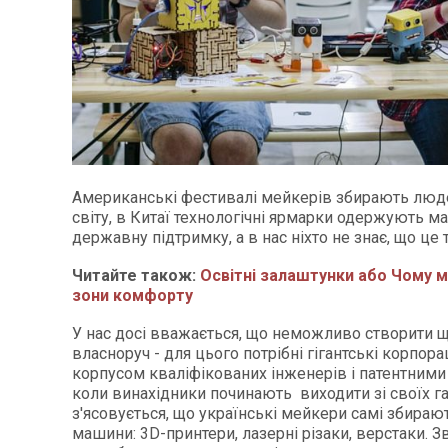
Американські фестивалі мейкерів збирають люде
світу, в Китаї технологічні ярмарки одержують м
державну підтримку, а в нас ніхто не знає, що це 
Читайте також:
Освітні залаштунки або Чому м
зони комфорту
У нас досі вважається, що неможливо створити щ
власноруч - для цього потрібні гігантські корпора
корпусом кваліфікованих інженерів і патентними 
коли винахідники починають виходити зі своїх га
з'ясовується, що українські мейкери самі збира
машини: 3D-принтери, лазерні різаки, верстаки. З