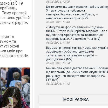
06.08.2026, 12:00
дано за $ 19
Це те саме, що дати сірники палію-маніяку
українець,
У чому головна небезпека
. Тому простий
«антиросійського» закону Ґрема, —
 ніж весь урожай
американський історик (NV)
римку аграріям,
06.08.2026, 11:48
«РФ будує на фронті величезні підземні
міста». Інтерв'ю із Сержем Марком — про
виклик для Драпатого та технологічні
ників та
перегони між ЗСУ й армією Росії (NV)
озумом та
06.08.2026, 11:36
т усі охочі
Барометр якості життя. Наскільки україн
льки мріє про
задоволені роботою, доходами
 власного «made
та загальною ситуацією в країні —
дослідження (NV)
06.08.2026, 11:24
Бензинова криза дається взнаки. Росіяни
що переїхали до Криму після окупації 201
року, змушені повертатися назад до РФ 
ГУР (NV)
06.08.2026, 11:12
ІНФОГРАФІКА