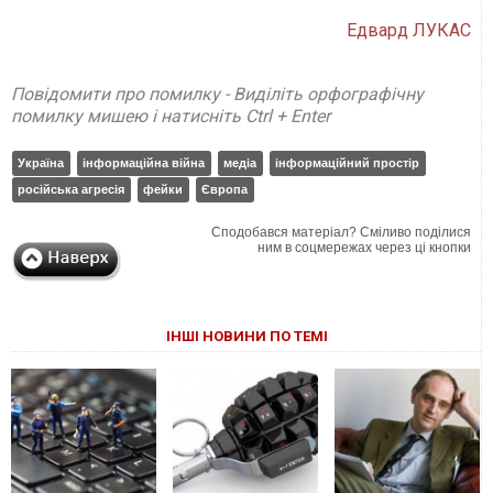
Едвард ЛУКАС
Повідомити про помилку - Виділіть орфографічну
помилку мишею і натисніть Ctrl + Enter
Україна
інформаційна війна
медіа
інформаційний простір
російська агресія
фейки
Європа
Сподобався матеріал? Сміливо поділися
ним в соцмережах через ці кнопки
ІНШІ НОВИНИ ПО ТЕМІ