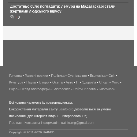
Достатньо було погладити: лемури на Мадагаскарі стали
жертвами людського вірусу
0
Головна
•
Головні новини
•
Політика
•
Суспільство
•
Економіка
беспроводной
•
Світ
•
Культура
•
Наука
•
Історія
•
Освіта
•
Авто
•
IT
•
Здоров'я
интернет
•
Спорт
•
Фото
•
Відео
•
Огляд блогосфери
•
Блоголента
•
Рейтинг блогів
киев
•
Блогожаби
и
Всі новини належать їх правовласникам.
область
Використання матеріалів сайту
uainfo.org
дозволяється за умови
wimax
посилання (для інтернет-видань - гіперпосилання).
интернет
Про нас
.
Контактна інформація
.
uainfo.org@gmail.com
в
киеве
Copyright © 2011-2026 UAINFO.
и