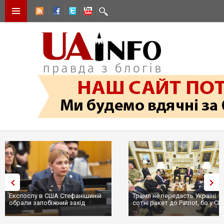
Експослу в США Стефанішиній
Трамп не передасть Україні
обрали запобіжний захід
сотні ракет до Patriot, бо у СШ
...