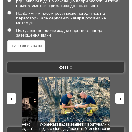
рф навпаки піде на ескалацію попри здоровий глузд і
намагатиметься триматися до останнього
Найближчим часом росія може погодитись на
переговори, але серйозних намірів росіяни не
матимуть
Вже давно не роблю жодних прогнозів щодо
завершення війни
ФОТО
шкоджено
Українські надзвичайники врятували козуленя
СБУ за спр
траждалі.
під час ліквідації масштабної лісової пожежі у
Болгарії з