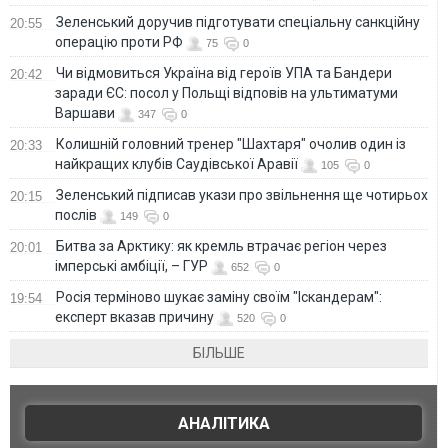
Зеленський доручив підготувати спеціальну санкційну
20:55
операцію проти РФ
75
0
Чи відмовиться Україна від героїв УПА та Бандери
20:42
заради ЄС: посол у Польщі відповів на ультиматуми
Варшави
347
0
Колишній головний тренер "Шахтаря" очолив один із
20:33
найкращих клубів Саудівської Аравії
105
0
Зеленський підписав укази про звільнення ще чотирьох
20:15
послів
149
0
Битва за Арктику: як кремль втрачає регіон через
20:01
імперські амбіції, – ГУР
652
0
Росія терміново шукає заміну своїм "Іскандерам":
19:54
експерт вказав причину
520
0
БІЛЬШЕ
АНАЛІТИКА