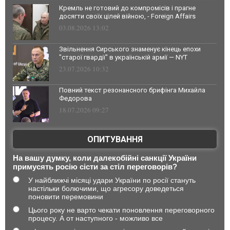
Кремль не готовий до компромісів і прагне
досягти своїх цілей війною, - Foreign Affairs
03.08.2026 13:02
Звільнення Сирського знаменує кінець епохи
"старої гвардії" в українській армії — NYT
23.07.2026 10:32
Повний текст резонансного брифінга Михайла
Федорова
18.07.2026 09:27
ОПИТУВАННЯ
На вашу думку, коли далекобійні санкції України
примусять росію сісти за стіл переговорів?
У найближчі місяці удари України по росії стануть
настільки болючими, що агресору доведеться
поновити перемовини
Цього року не варто чекати поновлення переговорного
процесу. А от наступного - можливо все