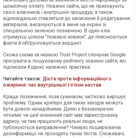
щомісячну оплату. Новинні сайти, що не приховують
своїх власників і внутрішніх процедур, а також
відповідально ставляться до написання й редагування
матеріалів, висвічуються в мене на екрані зі
спеціальною зеленою позначкою. В один клік
отримуєш цілком "поживні новини", де пояснюються
факти й обґрунтовується вердикт.
Схожа схема за назвою Trust Project спонукає Google
просувати в пошуковому рейтингу новинні сайти, які
підписали Кодекс належної практики.
Читайте також:
Дієта проти інформаційного
ожиріння: час внутрішньої гігієни настав
Краще позначення, поза сумнівом, частково вирішує
проблему. Однак критерії для таких заходів можуть
бути доволі ненадійними. Деякі є беззаперечно
чіткими: чи цей новинний сайт має зареєстровану
адресу, чи там працюють реальні люди, чи
публікуються виправлення? Чимало поширювачів
дезінформації не проходять таких тестів. Споживачі,