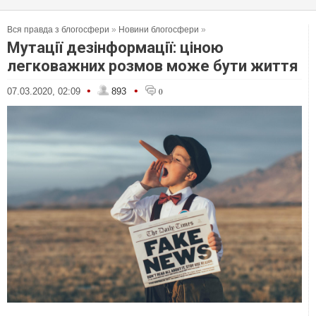
Вся правда з блогосфери
»
Новини блогосфери
»
Мутації дезінформації: ціною
легковажних розмов може бути життя
•
•
07.03.2020, 02:09
893
0