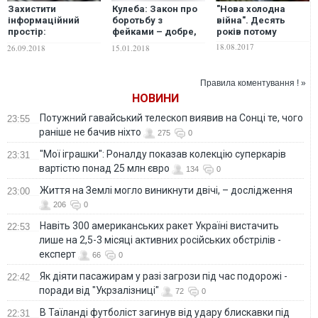
Захистити
Кулеба: Закон про
"Нова холодна
інформаційний
боротьбу з
війна". Десять
простір:
фейками – добре,
років потому
європейські
але його замало
18.08.2017
26.09.2018
15.01.2018
методи замість
російських
Правила коментування ! »
НОВИНИ
Потужний гавайський телескоп виявив на Сонці те, чого
23:55
раніше не бачив ніхто
275
0
"Мої іграшки": Роналду показав колекцію суперкарів
23:31
вартістю понад 25 млн євро
134
0
Життя на Землі могло виникнути двічі, – дослідження
23:00
206
0
Навіть 300 американських ракет Україні вистачить
22:53
лише на 2,5-3 місяці активних російських обстрілів -
експерт
66
0
Як діяти пасажирам у разі загрози під час подорожі -
22:42
поради від "Укрзалізниці"
72
0
В Таїланді футболіст загинув від удару блискавки під
22:31