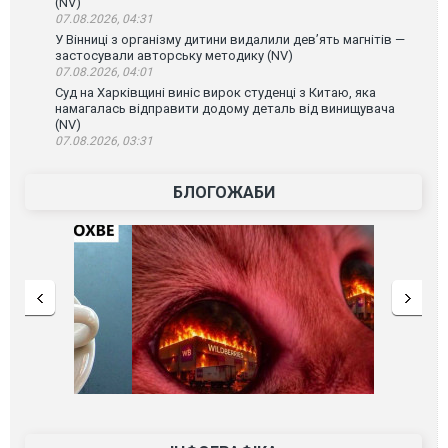
(NV)
07.08.2026, 04:31
У Вінниці з організму дитини видалили дев’ять магнітів —
застосували авторську методику (NV)
07.08.2026, 04:01
Суд на Харківщині виніс вирок студенці з Китаю, яка
намагалась відправити додому деталь від винищувача
(NV)
07.08.2026, 03:31
БЛОГОЖАБИ