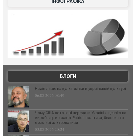
ІНФОГРАФІКА
БЛОГИ
Надія лише на культ жінки в українській культурі
06.08.2026 08:49
Чому США не готові передати Україні ліцензію на
виробництво ракет Patriot: політика, безпека та
можливі альтернативи
03.08.2026 20:24