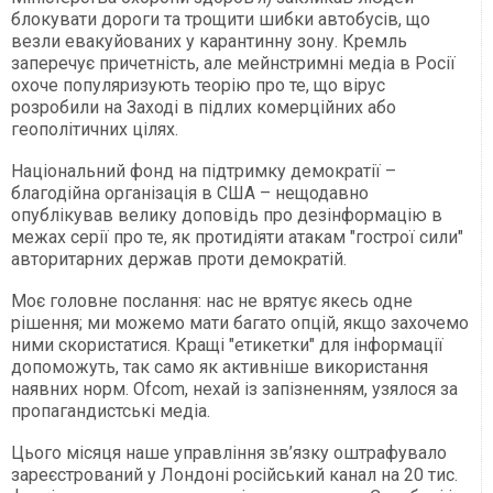
блокувати дороги та трощити шибки автобусів, що
везли евакуйованих у карантинну зону. Кремль
заперечує причетність, але мейнстримні медіа в Росії
охоче популяризують теорію про те, що вірус
розробили на Заході в підлих комерційних або
геополітичних цілях.
Національний фонд на підтримку демократії –
благодійна організація в США – нещодавно
опублікував велику доповідь про дезінформацію в
межах серії про те, як протидіяти атакам "гострої сили"
авторитарних держав проти демократій.
Моє головне послання: нас не врятує якесь одне
рішення; ми можемо мати багато опцій, якщо захочемо
ними скористатися. Кращі "етикетки" для інформації
допоможуть, так само як активніше використання
наявних норм. Ofcom, нехай із запізненням, узялося за
пропагандистські медіа.
Цього місяця наше управління зв’язку оштрафувало
зареєстрований у Лондоні російський канал на 20 тис.