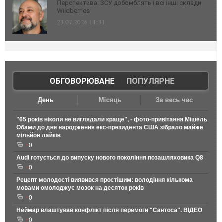
Перспектива: ЗСУ добомблять і всі інші склади
Wildberries
23.07.2026 11:31
ОБГОВОРЮВАНЕ
|
ПОПУЛЯРНЕ
День
Місяць
За весь час
"65 років ніколи не виглядали краще", - фото-привітання Мішель
Обами до дня народження екс-президента США зібрало майже
мільйон лайків
0
Audi готується до випуску нового покоління позашляховика Q8
0
Рецепт молодості виявився простішим: володіння кількома
мовами омолоджує мозок на десяток років
0
Неймар влаштував конфлікт після перемоги "Сантоса". ВІДЕО
0