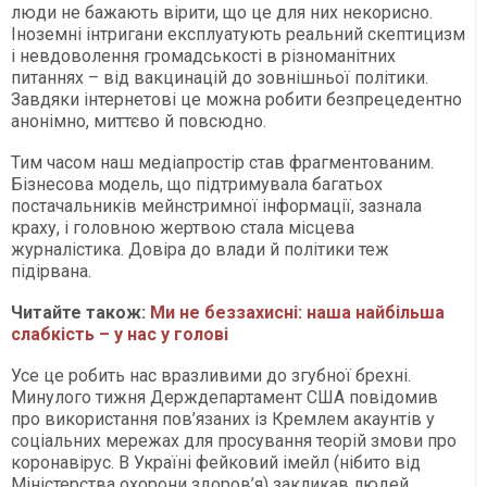
люди не бажають вірити, що це для них некорисно.
Іноземні інтригани експлуатують реальний скептицизм
і невдоволення громадськості в різноманітних
питаннях – від вакцинацій до зовнішньої політики.
Завдяки інтернетові це можна робити безпрецедентно
анонімно, миттєво й повсюдно.
Тим часом наш медіапростір став фрагментованим.
Бізнесова модель, що підтримувала багатьох
постачальників мейнстримної інформації, зазнала
краху, і головною жертвою стала місцева
журналістика. Довіра до влади й політики теж
підірвана.
Читайте також:
Ми не беззахисні: наша найбільша
слабкість – у нас у голові
Усе це робить нас вразливими до згубної брехні.
Минулого тижня Держдепартамент США повідомив
про використання пов’язаних із Кремлем акаунтів у
соціальних мережах для просування теорій змови про
коронавірус. В Україні фейковий імейл (нібито від
Міністерства охорони здоров’я) закликав людей