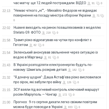
час матчу: ще 12 людей постраждали. ВІДЕО
91
0
"Немає чіткого „ні“", - Михайло Федоров не відкидає
22:13
повернення на посаду міністра оборони України
71
0
Huawei виходить на ринок позашляховиків з моделлю
22:02
Stelato G9. ФОТО
218
0
Трамп різко відреагував на чутки про конфлікт з
21:58
Гегсетом
82
0
Зеленський анонсував звільнення через ситуацію із
21:54
водою в Марганці
81
0
В Україні розподіляти електроенергію будуть по-
21:43
новому: Шмигаль розкрив деталі
182
0
"Я доначу щодня": Даша Астаф'єва різко висловилася
21:32
про зірок, які забули про війну
126
0
ЗСУ взяли під вогневий контроль ключовий маршрут
21:15
росіян Маріуполь — Чонгар
172
0
Прогноз: 9-го серпня дихати легко свіжим повітрям
21:00
можна буде повсюди в Україні
833
0