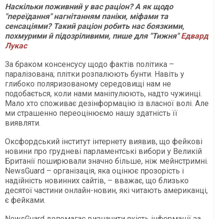
Наскільки поживний у вас раціон? А як щодо
"переїдання" нагнітанням паніки, міфами та
сенсаціями? Такий раціон робить нас боязкими,
похмурими й підозріливими, пише для "Тижня"
Едвард
Лукас
За браком консенсусу щодо фактів політика –
паралізована; плітки розпалюють бунти. Навіть у
глибоко поляризованому середовищі нам не
подобається, коли нами маніпулюють, надто чужинці.
Мало хто споживає дезінформацію із власної волі. Але
ми страшенно переоцінюємо нашу здатність її
виявляти.
Оксфордський інститут інтернету виявив, що фейкові
новини про грудневі парламентські вибори у Великій
Британії поширювали значно більше, ніж мейнстримні.
NewsGuard – організація, яка оцінює прозорість і
надійність новинних сайтів, – вважає, що близько
десятої частини онлайн-новин, які читають американці,
є фейками.
NewsGuard допомагає визначити якість інформації за