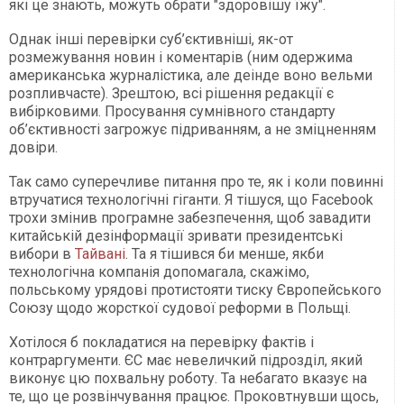
які це знають, можуть обрати "здоровішу їжу".
Однак інші перевірки суб’єктивніші, як-от
розмежування новин і коментарів (ним одержима
американська журналістика, але деінде воно вельми
розпливчасте). Зрештою, всі рішення редакції є
вибірковими. Просування сумнівного стандарту
об’єктивності загрожує підриванням, а не зміцненням
довіри.
Так само суперечливе питання про те, як і коли повинні
втручатися технологічні гіганти. Я тішуся, що Facebook
трохи змінив програмне забезпечення, щоб завадити
китайській дезінформації зривати президентські
вибори в
Тайвані
. Та я тішився би менше, якби
технологічна компанія допомагала, скажімо,
польському урядові протистояти тиску Європейського
Союзу щодо жорсткої судової реформи в Польщі.
Хотілося б покладатися на перевірку фактів і
контраргументи. ЄС має невеличкий підрозділ, який
виконує цю похвальну роботу. Та небагато вказує на
те, що це розвінчування працює. Проковтнувши щось,