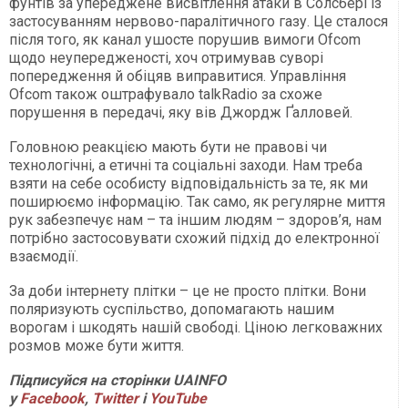
фунтів за упереджене висвітлення атаки в Солсбері із
застосуванням нервово-паралітичного газу. Це сталося
після того, як канал ушосте порушив вимоги Ofcom
щодо неупередженості, хоч отримував суворі
попередження й обіцяв виправитися. Управління
Ofcom також оштрафувало talkRadio за схоже
порушення в передачі, яку вів Джордж Ґалловей.
Головною реакцією мають бути не правові чи
технологічні, а етичні та соціальні заходи. Нам треба
взяти на себе особисту відповідальність за те, як ми
поширюємо інформацію. Так само, як регулярне миття
рук забезпечує нам – та іншим людям – здоров’я, нам
потрібно застосовувати схожий підхід до електронної
взаємодії.
За доби інтернету плітки – це не просто плітки. Вони
поляризують суспільство, допомагають нашим
ворогам і шкодять нашій свободі. Ціною легковажних
розмов може бути життя.
Підписуйся на сторінки UAINFO
у
Facebook
,
Twitter
і
YouTube