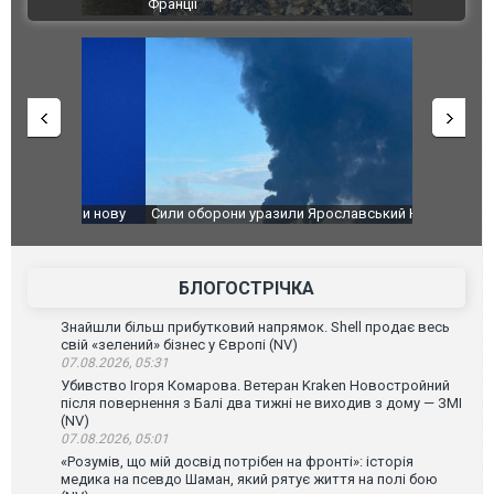
ВІДЕО
Франції
ФОТО
чили нову
Сили оборони уразили Ярославський НПЗ:
Неймар вла
губернатор регіону заявив про наймасштабнішу
"Сантоса".
атаку. ВІДЕО
БЛОГОСТРІЧКА
Знайшли більш прибутковий напрямок. Shell продає весь
свій «зелений» бізнес у Європі (NV)
07.08.2026, 05:31
Убивство Ігоря Комарова. Ветеран Kraken Новостройний
після повернення з Балі два тижні не виходив з дому — ЗМІ
(NV)
07.08.2026, 05:01
«Розумів, що мій досвід потрібен на фронті»: історія
медика на псевдо Шаман, який рятує життя на полі бою