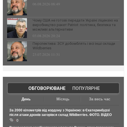
06.08.2026 08:49
Чому США не готові передати Україні ліцензію на
виробництво ракет Patriot: політика, безпека та
можливі альтернативи
03.08.2026 20:24
Перспектива: ЗСУ добомблять і всі інші склади
Wildberries
23.07.2026 11:31
ОБГОВОРЮВАНЕ
|
ПОПУЛЯРНЕ
День
Місяць
За весь час
За 2000 кілометрів від кордону з Україною: в Єкатеринбурзі
після атаки дронів загорівся склад Wildberries. ФОТО. ВІДЕО
0