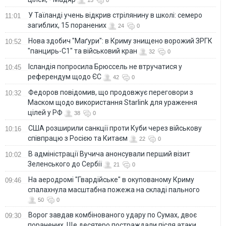
У Таїланді учень відкрив стрілянину в школі: семеро
11:01
загиблих, 15 поранених
24
0
Нова здобич "Маґури": в Криму знищено ворожий ЗРГК
10:52
"панцирь-С1" та військовий кран
32
0
Ісландія попросила Брюссель не втручатися у
10:45
референдум щодо ЄС
42
0
Федоров повідомив, що продовжує переговори з
10:32
Маском щодо використання Starlink для ураження
цілей у РФ
38
0
США розширили санкції проти Куби через військову
10:16
співпрацю з Росією та Китаєм
22
0
В адміністрації Вучича анонсували перший візит
10:02
Зеленського до Сербії
21
0
На аеродромі "Гвардійське" в окупованому Криму
09:46
спалахнула масштабна пожежа на складі пального
50
0
Ворог завдав комбінованого удару по Сумах, двоє
09:30
поранених. Ще десятеро постраждали після атаки