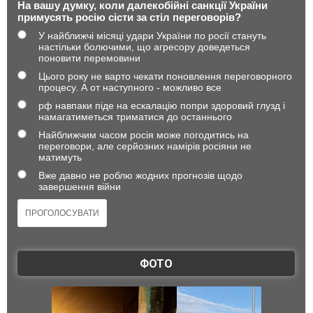
На вашу думку, коли далекобійні санкції України
примусять росію сісти за стіл переговорів?
У найближчі місяці удари України по росії стануть
настільки болючими, що агресору доведеться
поновити перемовини
Цього року не варто чекати поновлення переговорного
процесу. А от наступного - можливо все
рф навпаки піде на ескалацію попри здоровий глузд і
намагатиметься триматися до останнього
Найближчим часом росія може погодитись на
переговори, але серйозних намірів росіяни не
матимуть
Вже давно не роблю жодних прогнозів щодо
завершення війни
ФОТО