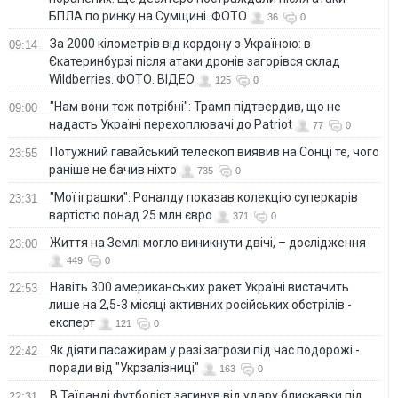
БПЛА по ринку на Сумщині. ФОТО
36
0
За 2000 кілометрів від кордону з Україною: в
09:14
Єкатеринбурзі після атаки дронів загорівся склад
Wildberries. ФОТО. ВІДЕО
125
0
"Нам вони теж потрібні": Трамп підтвердив, що не
09:00
надасть Україні перехоплювачі до Patriot
77
0
Потужний гавайський телескоп виявив на Сонці те, чого
23:55
раніше не бачив ніхто
735
0
"Мої іграшки": Роналду показав колекцію суперкарів
23:31
вартістю понад 25 млн євро
371
0
Життя на Землі могло виникнути двічі, – дослідження
23:00
449
0
Навіть 300 американських ракет Україні вистачить
22:53
лише на 2,5-3 місяці активних російських обстрілів -
експерт
121
0
Як діяти пасажирам у разі загрози під час подорожі -
22:42
поради від "Укрзалізниці"
163
0
В Таїланді футболіст загинув від удару блискавки під
22:31