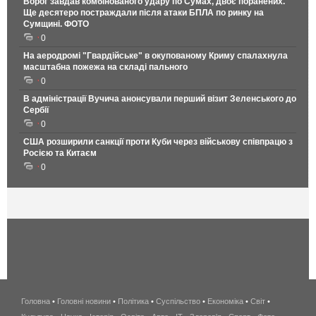
Ворог завдав комбінованого удару по Сумах, двоє поранених.
Ще десятеро постраждали після атаки БПЛА по ринку на
Сумщині. ФОТО
0
На аеродромі "Гвардійське" в окупованому Криму спалахнула
масштабна пожежа на складі пального
0
В адміністрації Вучича анонсували перший візит Зеленського до
Сербії
0
США розширили санкції проти Куби через військову співпрацю з
Росією та Китаєм
0
Головна
•
Головні новини
•
Політика
•
Суспільство
•
Економіка
беспроводной
•
Світ
•