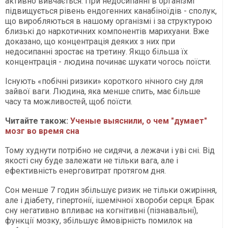
активно вивчається. При недосипанні в організмі
підвищується рівень ендогенних канабіноїдів - сполук,
що виробляються в нашому організмі і за структурою
близькі до наркотичних компонентів марихуани. Вже
доказано, що концентрація деяких з них при
недосипанні зростає на третину. Якщо більша їх
концентрація - людина починає шукати чогось поїсти.
Існують «побічні ризики» короткого нічного сну для
зайвої ваги. Людина, яка менше спить, має більше
часу та можливостей, щоб поїсти.
Читайте також:
Ученые выяснили, о чем "думает"
мозг во время сна
Тому худнути потрібно не сидячи, а лежачи і уві сні. Від
якості сну буде залежати не тільки вага, але і
ефективність енерговитрат протягом дня.
Сон менше 7 годин збільшує ризик не тільки ожиріння,
але і діабету, гіпертонії, ішемічної хвороби серця. Брак
сну негативно впливає на когнітивні (пізнавальні),
функції мозку, збільшує ймовірність помилок на