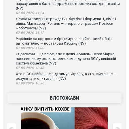
нарахування є-балів за ураження ворожих солдат і техніки
(NV)
07.08.2026, 11:24
«Росіяни повинні страждати». Футбол і Формула-1, сім'я і
війна, Мальдера і Ротань — інтерв'ю з гравцем Полісся
Чоботенком (NV)
07.08.2026, 11:12
Українців за кордоном братимуть на військовий облік
автоматично — постанова Кабміну (NV)
07.08.2026, 11:00
«Драпатий — це плюс, але є деякі нюанси». Серж Марко
пояснив, чому роль головнокомандувача ЗСУ у нинішній
системі обмежена (NV)
07.08.2026, 10:48
Хто в ЄС найбільше підтримує Україну, а хто найменше —
результати опитування (NV)
07.08.2026, 10:36
БЛОГОЖАБИ