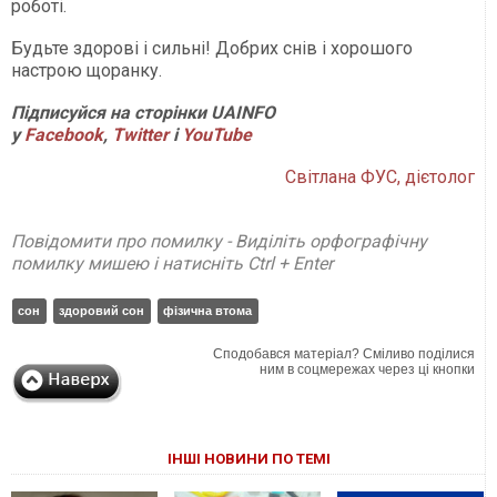
роботі.
Будьте здорові і сильні! Добрих снів і хорошого
настрою щоранку.
Підписуйся на сторінки UAINFO
у
Facebook
,
Twitter
і
YouTube
Світлана ФУС, дієтолог
Повідомити про помилку - Виділіть орфографічну
помилку мишею і натисніть Ctrl + Enter
сон
здоровий сон
фізична втома
Сподобався матеріал? Сміливо поділися
ним в соцмережах через ці кнопки
ІНШІ НОВИНИ ПО ТЕМІ