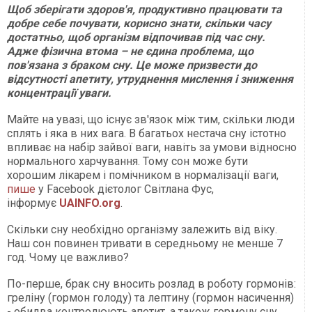
Щоб зберігати здоров'я, продуктивно працювати та
добре себе почувати, корисно знати, скільки часу
достатньо, щоб організм відпочивав під час сну.
Адже фізична втома – не єдина проблема, що
пов'язана з браком сну. Це може призвести до
відсутності апетиту, утруднення мислення і зниження
концентрації уваги.
Майте на увазі, що існує зв'язок між тим, скільки люди
сплять і яка в них вага. В багатьох нестача сну істотно
впливає на набір зайвої ваги, навіть за умови відносно
нормального харчування. Тому сон може бути
хорошим лікарем і помічником в нормалізації ваги,
пише
у Facebook дієтолог Світлана Фус,
інформує
UAINFO.org
.
Скільки сну необхідно організму залежить від віку.
Наш сон повинен тривати в середньому не менше 7
год. Чому це важливо?
По-перше, брак сну вносить розлад в роботу гормонів:
греліну (гормон голоду) та лептину (гормон насичення)
- обидва контролюють апетит, а також гормону сну