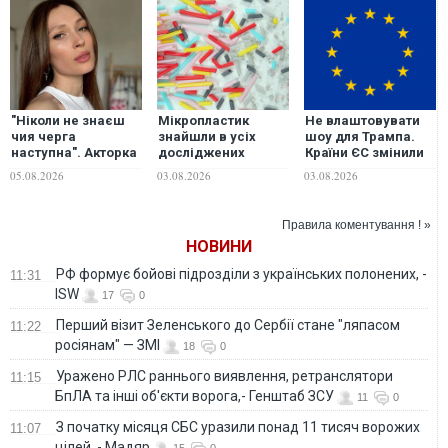
"Ніколи не знаєш
Мікропластик
Не влаштовувати
чия черга
знайшли в усіх
шоу для Трампа.
наступна". Акторка
досліджених
Країни ЄС змінили
Олена Світлицька
артеріях людини
тактику відповіді
05.08.2026
03.08.2026
03.08.2026
відреагувала на
на нові митні
російські обстріли
погрози та тиск
США – Politico
Правила коментування ! »
НОВИНИ
РФ формує бойові підрозділи з українських полонених, -
11:31
ISW
17
0
Перший візит Зеленського до Сербії стане "ляпасом
11:22
росіянам" — ЗМІ
18
0
Уражено РЛС раннього виявлення, ретранслятори
11:15
БпЛА та інші об'єкти ворога,- Генштаб ЗСУ
11
0
З початку місяця СБС уразили понад 11 тисяч ворожих
11:07
цілей, - Мадяр
15
0