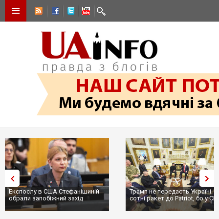
Експослу в США Стефанішиній
Трамп не передасть Україні
обрали запобіжний захід
сотні ракет до Patriot, бо у С
...