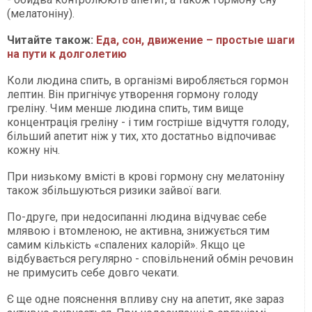
(мелатоніну).
Читайте також:
Еда, сон, движение – простые шаги
на пути к долголетию
Коли людина спить, в організмі виробляється гормон
лептин. Він пригнічує утворення гормону голоду
греліну. Чим менше людина спить, тим вище
концентрація греліну - і тим гостріше відчуття голоду,
більший апетит ніж у тих, хто достатньо відпочиває
кожну ніч.
При низькому вмісті в крові гормону сну мелатоніну
також збільшуються ризики зайвої ваги.
По-друге, при недосипанні людина відчуває себе
млявою і втомленою, не активна, знижується тим
самим кількість «спалених калорій». Якщо це
відбувається регулярно - сповільнений обмін речовин
не примусить себе довго чекати.
Є ще одне пояснення впливу сну на апетит, яке зараз