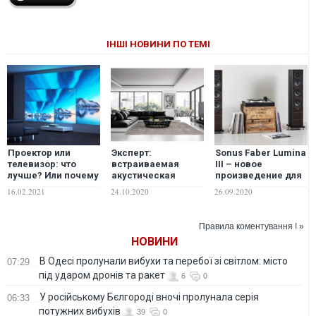
ІНШІ НОВИНИ ПО ТЕМІ
Проектор или
Эксперт:
Sonus Faber Lumina
телевизор: что
встраиваемая
III – новое
лучше? Или почему
акустическая
произведение для
размер имеет
система –
музыкальных
16.02.2021
24.10.2020
26.09.2020
значение
неотъемлемый
гурманов
атрибут
современных
Правила коментування ! »
квартир
НОВИНИ
В Одесі пролунали вибухи та перебої зі світлом: місто
07:29
під ударом дронів та ракет
6
0
У російському Бєлгороді вночі пролунала серія
06:33
потужних вибухів
39
0