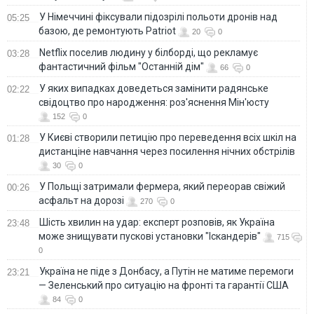
У Німеччині фіксували підозрілі польоти дронів над
05:25
базою, де ремонтують Patriot
20
0
Netflix поселив людину у білборді, що рекламує
03:28
фантастичний фільм "Останній дім"
66
0
У яких випадках доведеться замінити радянське
02:22
свідоцтво про народження: роз'яснення Мін'юсту
152
0
У Києві створили петицію про переведення всіх шкіл на
01:28
дистанціне навчання через посилення нічних обстрілів
30
0
У Польщі затримали фермера, який переорав свіжий
00:26
асфальт на дорозі
270
0
Шість хвилин на удар: експерт розповів, як Україна
23:48
може знищувати пускові установки "Іскандерів"
715
0
Україна не піде з Донбасу, а Путін не матиме перемоги
23:21
— Зеленський про ситуацію на фронті та гарантії США
84
0