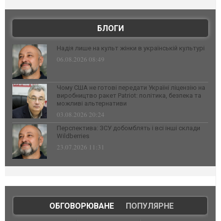
БЛОГИ
Надія лише на культ жінки в українській культурі
06.08.2026 08:49
Чому США не готові передати Україні ліцензію на
виробництво ракет Patriot: політика, безпека та
можливі альтернативи
03.08.2026 20:24
Перспектива: ЗСУ добомблять і всі інші склади
Wildberries
23.07.2026 11:31
ОБГОВОРЮВАНЕ
|
ПОПУЛЯРНЕ