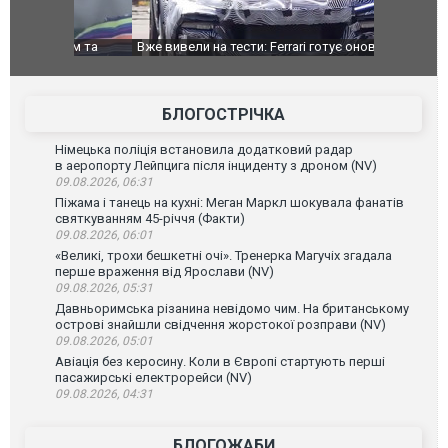
дом та
Вже вивели на тести: Ferrari готує оновлення
Вийшов тре
позашляховика Purosangue. ВІДЕО
фільму "Аф
БЛОГОСТРІЧКА
Німецька поліція встановила додатковий радар
в аеропорту Лейпцига після інциденту з дроном (NV)
09.08.2026, 06:31
Піжама і танець на кухні: Меган Маркл шокувала фанатів
святкуванням 45-річчя (Факти)
09.08.2026, 06:01
«Великі, трохи бешкетні очі». Тренерка Магучіх згадала
перше враження від Ярослави (NV)
09.08.2026, 05:31
Давньоримська різанина невідомо чим. На британському
острові знайшли свідчення жорстокої розправи (NV)
09.08.2026, 05:01
Авіація без керосину. Коли в Європі стартують перші
пасажирські електрорейси (NV)
09.08.2026, 04:31
БЛОГОЖАБИ