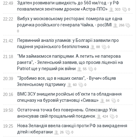
Здатен розвивати швидкість до 560 км/год - у РФ
22:49
похвалилися зенітним дроном «Астра-ППО»
303
0
Вибух у московському ресторані: померла ще одна
22:22
родичка російського генерала Чайка, - росЗМІ
266
0
Первинний аналіз уламків: у Болгарії заявили про
21:42
падіння українського безпілотника
88
0
"Ми займаємося папірцями. А летить не паперова
21:18
ракета", - Зеленський заявив, що просив ліцензії на
Patriot ще у перший рік війни
55
0
"Зробимо все, що в наших силах", - Вучич обіцяв
20:39
Зеленському підтримку
60
0
ВМС ЗСУ знищили російські об'єкти та обладнання
20:16
спецназу на буровій установці «Сиваш»
84
0
Остаточна точка без повернень: Олександр Усік
19:50
анонсував свій прощальний поєдинок
424
0
Нова Зеландія ввела санкції проти РФ за викрадення
19:25
дітей і кібератаки
26
0