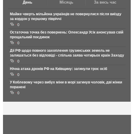
День
Місяць
За весь час
Майже чверть мільйона українців не повернулися після виїзду
за кордон у першому півріччі
0
Остаточна точка без повернень: Олександр Усік анонсував свій
прощальний поєдинок
0
Дії РФ щодо повного захоплення грузинських земель не
залишаться без відповіді - спільна заява чотирьох країн Заходу
0
Нічна атака дронів РФ на Київщину: загинули троє осіб
0
У Коблевому через вибух міни в морі загинув чоловік, дві жінки
поранені
0