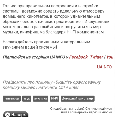
Только при правильном построении и настройки
системы возможно создать идеальную атмосферу
домашнего кинотеатра, в которой удивительным
образом человек начинает растворяться. И слушатель
может реально расслабиться и погрузиться в мир
музыки, кинофильма благодаря HI-FI компонентам.
Наслаждайтесь правильным и натуральным
звучанием вашей системы!
Підписуйся на сторінки UAINFO у
Facebook
,
Twitter
і
YouT
UAINFO
Повідомити про помилку - Виділіть орфографічну
помилку мишею і натисніть Ctrl + Enter
телевизор
звук
акустика
HI-FI
Домашний кинотеатр
Сподобався матеріал? Сміливо поділися
ним в соцмережах через ці кнопки