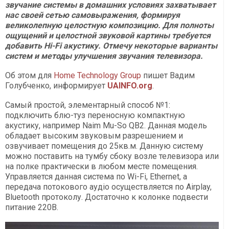
звучание системы в домашних условиях захватывает
нас своей сетью самовыражения, формируя
великолепную целостную композицию. Для полноты
ощущений и целостной звуковой картины требуется
добавить Hi-Fi акустику. Отмечу некоторые варианты
систем и методы улучшения звучания телевизора.
Об этом для
Home Technology Group
пишет Вадим
Голубченко, информирует
UAINFO.org
.
Самый простой, элементарный способ №1:
подключить блю-туз переносную компактную
акустику, например Naim Mu-So QB2. Данная модель
обладает высоким звуковым разрешением и
озвучивает помещения до 25кв.м. Данную систему
можно поставить на тумбу сбоку возле телевизора или
на полке практически в любом месте помещения.
Управляется данная система по Wi-Fi, Ethernet, а
передача потокового аудіо осуществляется по Airplay,
Bluetooth протоколу. Достаточно к колонке подвести
питание 220В.