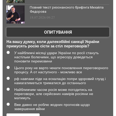
Повний текст резонансного брифінга Михайла
Федорова
18.07.2026 09:27
ОПИТУВАННЯ
На вашу думку, коли далекобійні санкції України
примусять росію сісти за стіл переговорів?
У найближчі місяці удари України по росії стануть
настільки болючими, що агресору доведеться
поновити перемовини
Цього року не варто чекати поновлення переговорного
процесу. А от наступного - можливо все
рф навпаки піде на ескалацію попри здоровий глузд і
намагатиметься триматися до останнього
Найближчим часом росія може погодитись на
переговори, але серйозних намірів росіяни не
матимуть
Вже давно не роблю жодних прогнозів щодо
завершення війни