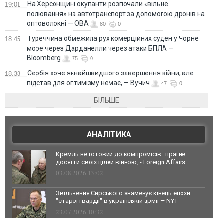
На Херсонщині окупанти розпочали «вільне
19:01
полювання» на автотранспорт за допомогою дронів на
оптоволокні — ОВА
80
0
Туреччина обмежила рух комерційних суден у Чорне
18:45
море через Дарданелли через атаки БПЛА —
Bloomberg
75
0
Сербія хоче якнайшвидшого завершення війни, але
18:38
підстав для оптимізму немає, — Вучич
47
0
БІЛЬШЕ
АНАЛІТИКА
Кремль не готовий до компромісів і прагне
досягти своїх цілей війною, - Foreign Affairs
03.08.2026 13:02
Звільнення Сирського знаменує кінець епохи
"старої гвардії" в українській армії — NYT
23.07.2026 10:32