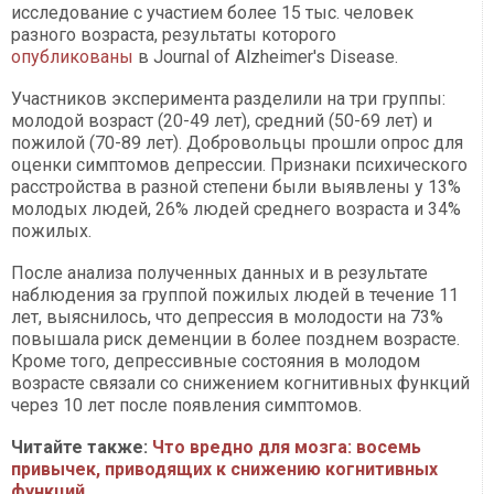
исследование с участием более 15 тыс. человек
разного возраста, результаты которого
опубликованы
в Journal of Alzheimer's Disease.
Участников эксперимента разделили на три группы:
молодой возраст (20-49 лет), средний (50-69 лет) и
пожилой (70-89 лет). Добровольцы прошли опрос для
оценки симптомов депрессии. Признаки психического
расстройства в разной степени были выявлены у 13%
молодых людей, 26% людей среднего возраста и 34%
пожилых.
После анализа полученных данных и в результате
наблюдения за группой пожилых людей в течение 11
лет, выяснилось, что депрессия в молодости на 73%
повышала риск деменции в более позднем возрасте.
Кроме того, депрессивные состояния в молодом
возрасте связали со снижением когнитивных функций
через 10 лет после появления симптомов.
Читайте также:
Что вредно для мозга: восемь
привычек, приводящих к снижению когнитивных
функций