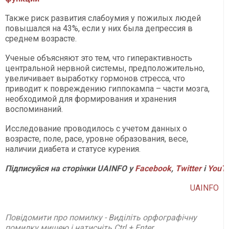
Также риск развития слабоумия у пожилых людей
повышался на 43%, если у них была депрессия в
среднем возрасте.
Ученые объясняют это тем, что гиперактивность
центральной нервной системы, предположительно,
увеличивает выработку гормонов стресса, что
приводит к повреждению гиппокампа – части мозга,
необходимой для формирования и хранения
воспоминаний.
Исследование проводилось с учетом данных о
возрасте, поле, расе, уровне образования, весе,
наличии диабета и статусе курения.
Підписуйся на сторінки UAINFO у
Facebook
,
Twitter
і
YouT
UAINFO
Повідомити про помилку - Виділіть орфографічну
помилку мишею і натисніть Ctrl + Enter