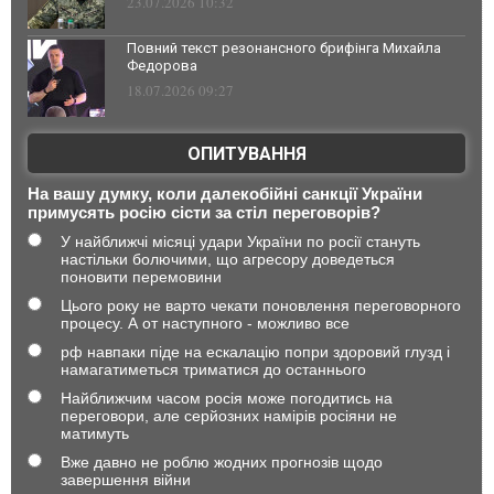
23.07.2026 10:32
Повний текст резонансного брифінга Михайла
Федорова
18.07.2026 09:27
ОПИТУВАННЯ
На вашу думку, коли далекобійні санкції України
примусять росію сісти за стіл переговорів?
У найближчі місяці удари України по росії стануть
настільки болючими, що агресору доведеться
поновити перемовини
Цього року не варто чекати поновлення переговорного
процесу. А от наступного - можливо все
рф навпаки піде на ескалацію попри здоровий глузд і
намагатиметься триматися до останнього
Найближчим часом росія може погодитись на
переговори, але серйозних намірів росіяни не
матимуть
Вже давно не роблю жодних прогнозів щодо
завершення війни