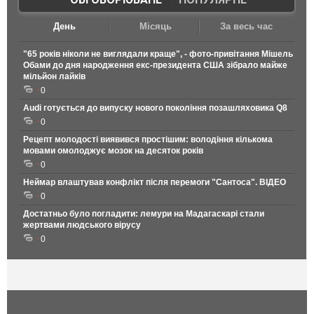
День
Місяць
За весь час
"65 років ніколи не виглядали краще", - фото-привітання Мішель
Обами до дня народження екс-президента США зібрало майже
мільйон лайків
0
Audi готується до випуску нового покоління позашляховика Q8
0
Рецепт молодості виявився простішим: володіння кількома
мовами омолоджує мозок на десяток років
0
Неймар влаштував конфлікт після перемоги "Сантоса". ВІДЕО
0
Достатньо було погладити: лемури на Мадагаскарі стали
жертвами людського вірусу
0