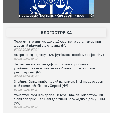
чили нову
Сили оборони уразили Ярославський НПЗ:
Неймар вла
губернатор регіону заявив про наймасштабнішу
"Сантоса".
атаку. ВІДЕО
БЛОГОСТРІЧКА
Перегляньте звички. Що відбувається з організмом при
щоденній відмові від сніданку (NV)
07.08.2026, 07:01
Американець одягнув 125 футболок і пробіг марафон (NV)
07.08.2026, 06:31
Не ціни, не якість і не дефіцит: і у чому проблема
улюбленого напою покоління Z, навколо якого хайп
у всьому світі (NV)
07.08.2026, 06:01
Знайшли більш прибутковий напрямок. Shell продає весь
свій «зелений» бізнес у Європі (NV)
07.08.2026, 05:31
Убивство Ігоря Комарова. Ветеран Kraken Новостройний
після повернення з Балі два тижні не виходив з дому — ЗМІ
(NV)
07.08.2026, 05:01