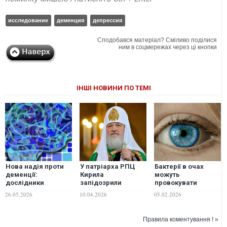
исследование
деменция
депрессия
Сподобався матеріал? Сміливо поділися
ним в соцмережах через ці кнопки
ІНШІ НОВИНИ ПО ТЕМІ
Нова надія проти
У патріарха РПЦ
Бактерії в очах
деменції:
Кирила
можуть
дослідники
запідозрили
провокувати
знайшли молекули,
деменцію - росЗМІ
деменцію, —
26.05.2026
10.04.2026
05.02.2026
що зупиняють
дослідження
запалення мозку
Правила коментування ! »