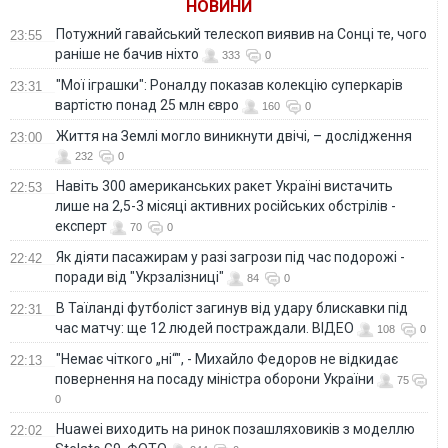
НОВИНИ
Потужний гавайський телескоп виявив на Сонці те, чого
23:55
раніше не бачив ніхто
333
0
"Мої іграшки": Роналду показав колекцію суперкарів
23:31
вартістю понад 25 млн євро
160
0
Життя на Землі могло виникнути двічі, – дослідження
23:00
232
0
Навіть 300 американських ракет Україні вистачить
22:53
лише на 2,5-3 місяці активних російських обстрілів -
експерт
70
0
Як діяти пасажирам у разі загрози під час подорожі -
22:42
поради від "Укрзалізниці"
84
0
В Таїланді футболіст загинув від удару блискавки під
22:31
час матчу: ще 12 людей постраждали. ВІДЕО
108
0
"Немає чіткого „ні“", - Михайло Федоров не відкидає
22:13
повернення на посаду міністра оборони України
75
0
Huawei виходить на ринок позашляховиків з моделлю
22:02