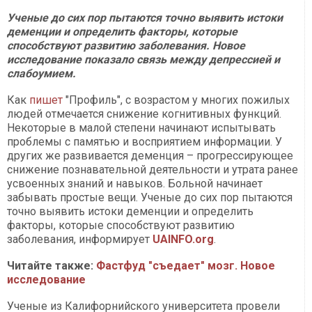
Ученые до сих пор пытаются точно выявить истоки
деменции и определить факторы, которые
способствуют развитию заболевания. Новое
исследование показало связь между депрессией и
слабоумием.
Как
пишет
"Профиль", с возрастом у многих пожилых
людей отмечается снижение когнитивных функций.
Некоторые в малой степени начинают испытывать
проблемы с памятью и восприятием информации. У
других же развивается деменция – прогрессирующее
снижение познавательной деятельности и утрата ранее
усвоенных знаний и навыков. Больной начинает
забывать простые вещи. Ученые до сих пор пытаются
точно выявить истоки деменции и определить
факторы, которые способствуют развитию
заболевания, информирует
UAINFO.org
.
Читайте также:
Фастфуд "съедает" мозг. Новое
исследование
Ученые из Калифорнийского университета провели