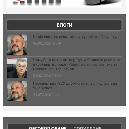
БЛОГИ
Надія лише на культ жінки в українській культурі
06.08.2026 08:49
Чому США не готові передати Україні ліцензію на
виробництво ракет Patriot: політика, безпека та
можливі альтернативи
03.08.2026 20:24
Перспектива: ЗСУ добомблять і всі інші склади
Wildberries
23.07.2026 11:31
ОБГОВОРЮВАНЕ
|
ПОПУЛЯРНЕ