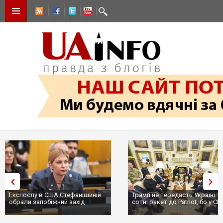
Експослу в США Стефанішиній
Трамп не передасть Україні
обрали запобіжний захід
сотні ракет до Patriot, бо у С
...