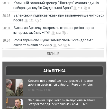
Колишній головний тренер "Шахтаря" очолив один із
20:33
найкращих клубів Саудівської Аравії
114
0
Зеленський підписав укази про звільнення ще чотирьох
20:15
послів
151
0
Битва за Арктику: як кремль втрачає регіон через
20:01
імперські амбіції, – ГУР
663
0
Росія терміново шукає заміну своїм "Іскандерам":
19:54
експерт вказав причину
548
0
БІЛЬШЕ
АНАЛІТИКА
Кремль не готовий до компромісів і прагне
досягти своїх цілей війною, - Foreign Affairs
03.08.2026 13:02
Звільнення Сирського знаменує кінець епохи
"старої гвардії" в українській армії — NYT