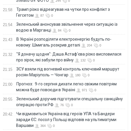
Stelato G9. ФОТО
244
0
Трамп різко відреагував на чутки про конфлікт з
21:58
Гегсетом
87
0
Зеленський анонсував звільнення через ситуацію із
21:54
водою в Марганці
84
0
В Україні розподіляти електроенергію будуть по-
21:43
новому: Шмигаль розкрив деталі
204
0
"Я доначу щодня": Даша Астаф'єва різко висловилася
21:32
про зірок, які забули про війну
132
0
ЗСУ взяли під вогневий контроль ключовий маршрут
21:15
росіян Маріуполь — Чонгар
180
0
Прогноз: 9-го серпня дихати легко свіжим повітрям
21:00
можна буде повсюди в Україні
971
0
Зеленський доручив підготувати спеціальну санкційну
20:55
операцію проти РФ
76
0
Чи відмовиться Україна від героїв УПА та Бандери
20:42
заради ЄС: посол у Польщі відповів на ультиматуми
Варшави
364
0