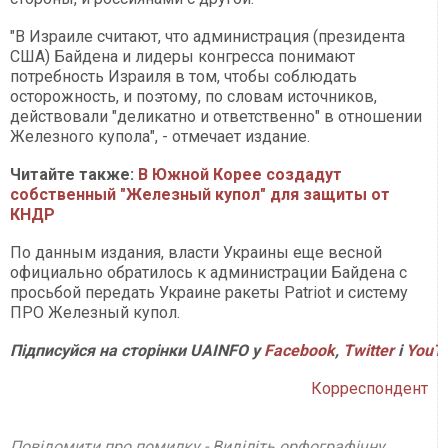
"В Израиле считают, что администрация (президента
США) Байдена и лидеры конгресса понимают
потребность Израиля в том, чтобы соблюдать
осторожность, и поэтому, по словам источников,
действовали "деликатно и ответственно" в отношении
Железного купола", - отмечает издание.
Читайте также:
В Южной Корее создадут
собственный "Железный купол" для защиты от
КНДР
По данным издания, власти Украины еще весной
официально обратилось к администрации Байдена с
просьбой передать Украине ракеты Patriot и систему
ПРО Железный купол.
Підписуйся на сторінки UAINFO у
Facebook
,
Twitter
і
YouT
Корреспондент
Повідомити про помилку - Виділіть орфографічну