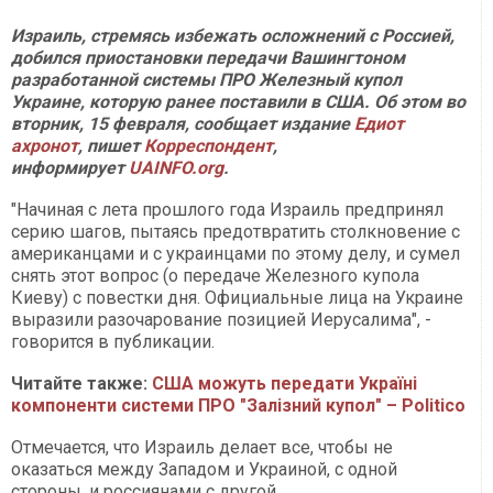
Израиль, стремясь избежать осложнений с Россией,
добился приостановки передачи Вашингтоном
разработанной системы ПРО Железный купол
Украине, которую ранее поставили в США. Об этом во
вторник, 15 февраля, сообщает издание
Едиот
ахронот
, пишет
Корреспондент
,
информирует
UAINFO.org
.
"Начиная с лета прошлого года Израиль предпринял
серию шагов, пытаясь предотвратить столкновение с
американцами и с украинцами по этому делу, и сумел
снять этот вопрос (о передаче Железного купола
Киеву) с повестки дня. Официальные лица на Украине
выразили разочарование позицией Иерусалима", -
говорится в публикации.
Читайте также:
США можуть передати Україні
компоненти системи ПРО "Залізний купол" – Politico
Отмечается, что Израиль делает все, чтобы не
оказаться между Западом и Украиной, с одной
стороны, и россиянами с другой.