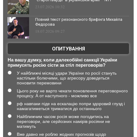
23.07.2026 10:32
Повний текст резонансного брифінга Михайла
Федорова
18.07.2026 09:27
ОПИТУВАННЯ
На вашу думку, коли далекобійні санкції України
примусять росію сісти за стіл переговорів?
У найближчі місяці удари України по росії стануть
настільки болючими, що агресору доведеться
поновити перемовини
Цього року не варто чекати поновлення переговорного
процесу. А от наступного - можливо все
рф навпаки піде на ескалацію попри здоровий глузд і
намагатиметься триматися до останнього
Найближчим часом росія може погодитись на
переговори, але серйозних намірів росіяни не
матимуть
Вже давно не роблю жодних прогнозів щодо