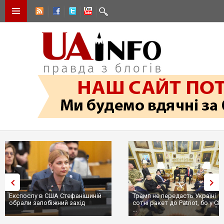
Експослу в США Стефанішиній
Трамп не передасть Україні
обрали запобіжний захід
сотні ракет до Patriot, бо у С
...