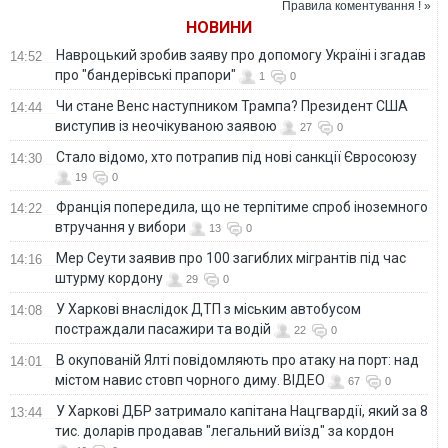
Правила коментування ! »
НОВИНИ
Навроцький зробив заяву про допомогу Україні і згадав
14:52
про "бандерівські прапори"
1
0
Чи стане Венс наступником Трампа? Президент США
14:44
виступив із неочікуваною заявою
27
0
Стало відомо, хто потрапив під нові санкції Євросоюзу
14:30
19
0
Франція попередила, що не терпітиме спроб іноземного
14:22
втручання у вибори
13
0
Мер Сеути заявив про 100 загиблих мігрантів під час
14:16
штурму кордону
29
0
У Харкові внаслідок ДТП з міським автобусом
14:08
постраждали пасажири та водій
22
0
В окупованій Ялті повідомляють про атаку на порт: над
14:01
містом навис стовп чорного диму. ВІДЕО
67
0
У Харкові ДБР затримало капітана Нацгвардії, який за 8
13:44
тис. доларів продавав "легальний виїзд" за кордон