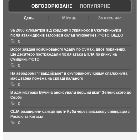
ОБГОВОРЮВАНЕ
|
ПОПУЛЯРНЕ
День
Місяць
За весь час
За 2000 кілометрів від кордону з Україною: в Єкатеринбурзі
після атаки дронів загорівся склад Wildberries. ФОТО. ВІДЕО
0
Ворог завдав комбінованого удару по Сумах, двоє поранених.
Ще десятеро постраждали після атаки БПЛА по ринку на
Сумщині. ФОТО
0
На аеродромі "Гвардійське" в окупованому Криму спалахнула
масштабна пожежа на складі пального
0
В адміністрації Вучича анонсували перший візит Зеленського до
Сербії
0
США розширили санкції проти Куби через військову співпрацю з
Росією та Китаєм
0