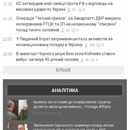
ЄС затвердив нові санкції проти РФ у відповідь на
12:22
масовані удари по Україні
51
0
Операція "Чесний призов": на Закарпатті ДБР викрило
12:16
екскерівників РТЦК та СП на незаконному "списанні"
понад тисячі чоловіків
58
0
У Південній Кореї затримали шістьох активістів за
12:07
несанкціоновану поїздку в Україну
199
0
В акваторії Чорного моря біля села Коблеве стався
12:03
вибух: загинув 45-річний чоловік
95
0
БІЛЬШЕ
АНАЛІТИКА
Кремль не готовий до компромісів і прагне
досягти своїх цілей війною, - Foreign Affairs
03.08.2026 13:02
Звільнення Сирського знаменує кінець епохи
"старої гвардії" в українській армії — NYT