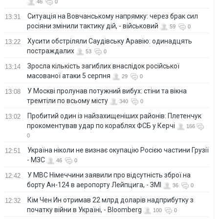
46
0
Ситуація на Вовчанському напрямку: через брак сил
13:31
росіяни змінили тактику дій, - військовий
59
0
Хусити обстріляли Саудівську Аравію: одинадцять
13:22
постраждалих
53
0
Зросла кількість загиблих внаслідок російської
13:14
масованої атаки 5 серпня
29
0
У Москві пролунав потужний вибух: стіни та вікна
13:08
тремтіли по всьому місту
340
0
Пробитий один із найзахищеніших районів: Плетенчук
13:02
прокоментував удар по кораблях ФСБ у Керчі
166
0
Україна ніколи не визнає окупацію Росією частини Грузії
12:51
- МЗС
46
0
У МВС Німеччини заявили про відсутність зброї на
12:42
борту Ан-124 в аеропорту Лейпцига, - ЗМІ
36
0
Кім Чен Ин отримав 22 млрд доларів надприбутку з
12:32
початку війни в Україні, - Bloomberg
100
0