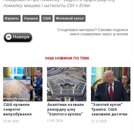
помилку мишею і натисніть Ctrl + Enter
Израиль
Украина
США
Железный купол
Сподобався матеріал? Сміливо поділися
ним в соцмережах через ці кнопки
ІНШІ НОВИНИ ПО ТЕМІ
США провели
Аналітики назвали
"Золотий купол"
секретні
рекордну ціну
Трампа: США
випробування
"Золотого купола"
замовили десятки
"Золотого купола"
супутників для
13.05.2026
25.06.2026
22.12.2025
— Гегсет
відстеження ракет