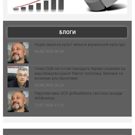
БЛОГИ
Надія лише на культ жінки в українській культурі
06.08.2026 08:49
Чому США не готові передати Україні ліцензію на
виробництво ракет Patriot: політика, безпека та
можливі альтернативи
03.08.2026 20:24
Перспектива: ЗСУ добомблять і всі інші склади
Wildberries
23.07.2026 11:31