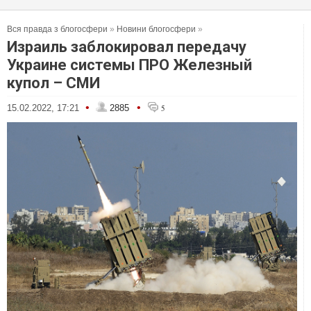
Вся правда з блогосфери
»
Новини блогосфери
»
Израиль заблокировал передачу
Украине системы ПРО Железный
купол – СМИ
•
•
15.02.2022, 17:21
2885
5