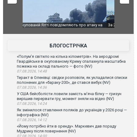
о атаку на
За 2000 кілометрів від кордону з Україною: в
В Таїланді 
го диму.
Єкатеринбурзі після атаки дронів загорівся
блискавки 
склад Wildberries. ФОТО. ВІДЕО
постражда
БЛОГОСТРІЧКА
«Полум'я світило на кілька кілометрів». На аеродромі
Гвардійське в окупованому Криму спалахнула масштабна
пожежа на складі пального — фото (NV)
07.08.2026, 14:48
Теракт в Оленівці: свідки розповіли, як укладалися списки
полонених для «бараку-200», де стався вибух (NV)
07.08.2026, 14:36
У США бейсболісти ловили замість м’яча білку — гризун
вирішив перервати гру, момент зняли на відео (NV)
07.08.2026, 14:24
Як змінилося ставлення поляків до українців у 2026 році —
інфографіка (NV)
07.08.2026, 14:12
«Йому потрібно йти в оренду». Маркевич дав пораду
Мудрику після повернення (NV)
07.08.2026, 14:00