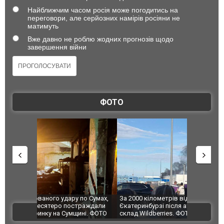
Найближчим часом росія може погодитись на
переговори, але серйозних намірів росіяни не
матимуть
Вже давно не роблю жодних прогнозів щодо
завершення війни
ФОТО
по Сумах,
За 2000 кілометрів від кордону з Україною: в
"Мої іграш
траждали
Єкатеринбурзі після атаки дронів загорівся
суперкарів
ВІДЕО
ині. ФОТО
склад Wildberries. ФОТО. ВІДЕО