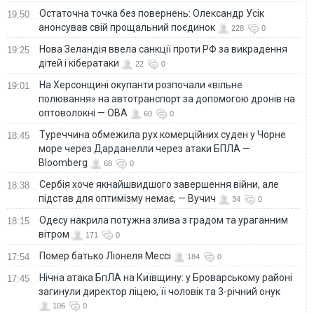
Остаточна точка без повернень: Олександр Усік
19:50
анонсував свій прощальний поєдинок
228
0
Нова Зеландія ввела санкції проти РФ за викрадення
19:25
дітей і кібератаки
22
0
На Херсонщині окупанти розпочали «вільне
19:01
полювання» на автотранспорт за допомогою дронів на
оптоволокні — ОВА
60
0
Туреччина обмежила рух комерційних суден у Чорне
18:45
море через Дарданелли через атаки БПЛА —
Bloomberg
68
0
Сербія хоче якнайшвидшого завершення війни, але
18:38
підстав для оптимізму немає, — Вучич
34
0
Одесу накрила потужна злива з градом та ураганним
18:15
вітром
171
0
Помер батько Ліонеля Мессі
17:54
184
0
Нічна атака БпЛА на Київщину: у Броварському районі
17:45
загинули директор ліцею, її чоловік та 3-річний онук
106
0