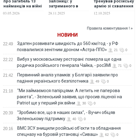
про загибель 13
залізниці: у
тренував російську
найманців на війні
затриманого в
армію зі схвалення
РФ проти України та
Польщі українця
Меркель -
03.05.2026
28.11.2025
12.10.2025
вимагають від
виявили 46
розслідування
Москви пояснень
російських
Spiegel
паспортів
Правила коментування ! »
НОВИНИ
Здатен розвивати швидкість до 560 км/год - у РФ
22:49
похвалилися зенітним дроном «Астра-ППО»
21
0
Вибух у московському ресторані: померла ще одна
22:22
родичка російського генерала Чайка, - росЗМІ
71
0
Первинний аналіз уламків: у Болгарії заявили про
21:42
падіння українського безпілотника
49
0
"Ми займаємося папірцями. А летить не паперова
21:18
ракета", - Зеленський заявив, що просив ліцензії на
Patriot ще у перший рік війни
30
0
"Зробимо все, що в наших силах", - Вучич обіцяв
20:39
Зеленському підтримку
40
0
ВМС ЗСУ знищили російські об'єкти та обладнання
20:16
спецназу на буровій установці «Сиваш»
62
0