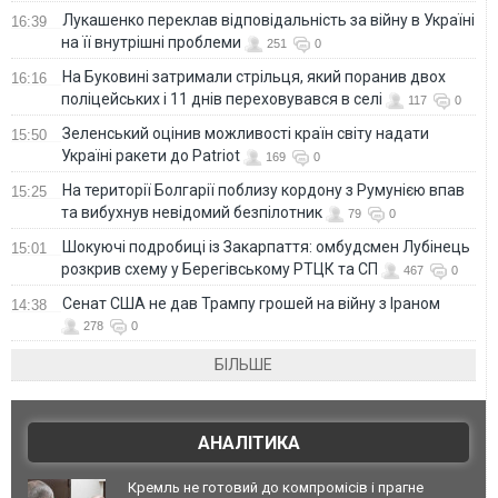
Лукашенко переклав відповідальність за війну в Україні
16:39
на її внутрішні проблеми
251
0
На Буковині затримали стрільця, який поранив двох
16:16
поліцейських і 11 днів переховувався в селі
117
0
Зеленський оцінив можливості країн світу надати
15:50
Україні ракети до Patriot
169
0
На території Болгарії поблизу кордону з Румунією впав
15:25
та вибухнув невідомий безпілотник
79
0
Шокуючі подробиці із Закарпаття: омбудсмен Лубінець
15:01
розкрив схему у Берегівському РТЦК та СП
467
0
Сенат США не дав Трампу грошей на війну з Іраном
14:38
278
0
БІЛЬШЕ
АНАЛІТИКА
Кремль не готовий до компромісів і прагне