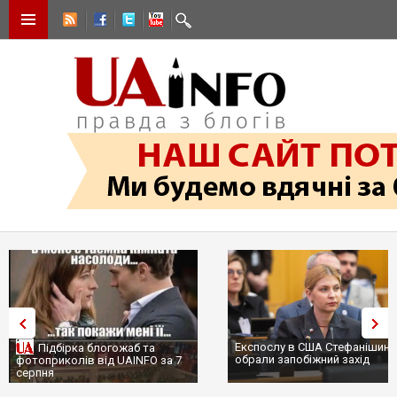
Експослу в США Стефанішині
Підбірка блогожаб та
обрали запобіжний захід
фотоприколів від UAINFO за 7
серпня