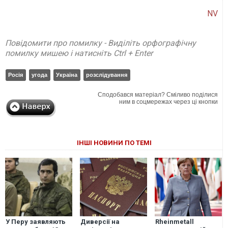
NV
Повідомити про помилку - Виділіть орфографічну
помилку мишею і натисніть Ctrl + Enter
Росія
угода
Україна
розслідування
Сподобався матеріал? Сміливо поділися
ним в соцмережах через ці кнопки
ІНШІ НОВИНИ ПО ТЕМІ
У Перу заявляють
Диверсії на
Rheinmetall