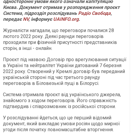
односторонні умови якого означали капітуляцію
Києва. Документ отримав у розпорядження проєкт
Система, підрозділ розслідувань
Радіо Свобода
,
передає
NV
, інформує
UAINFO.org
.
Журналісти нагадали, що переговори почалися 28
лютого 2022 року. Деякі раунди переговорів
проходили при фізичній присутності представників
сторін, а інші - онлайн.
Проєкт під назвою Договір про врегулювання ситуації
в Україні та нейтралітет України датований 7 березня
2022 року. Створений у Кремлі договір був переданий
українській стороні під час третього раунду
переговорів в Біловезькій пущі в Білорусі.
Система отримала проєкт від українського джерела,
знайомого з ходом переговорів. Його справжність
підтвердив і співрозмовник із російської сторони.
У розслідуванні йдеться, що це перший відомий
документ, який викладає умови росіян щодо мирної
угоди після початку повномасштабне вторгнення.