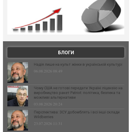
БЛОГИ
Надія лише на культ жінки в українській культурі
06.08.2026 08:49
Чому США не готові передати Україні ліцензію на
виробництво ракет Patriot: політика, безпека та
можливі альтернативи
03.08.2026 20:24
Перспектива: ЗСУ добомблять і всі інші склади
Wildberries
23.07.2026 11:31