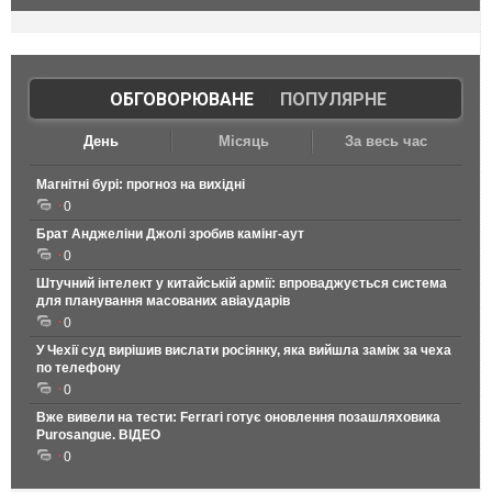
ОБГОВОРЮВАНЕ
|
ПОПУЛЯРНЕ
День
Місяць
За весь час
Магнітні бурі: прогноз на вихідні
0
Брат Анджеліни Джолі зробив камінг-аут
0
Штучний інтелект у китайській армії: впроваджується система
для планування масованих авіаударів
0
У Чехії суд вирішив вислати росіянку, яка вийшла заміж за чеха
по телефону
0
Вже вивели на тести: Ferrari готує оновлення позашляховика
Purosangue. ВІДЕО
0