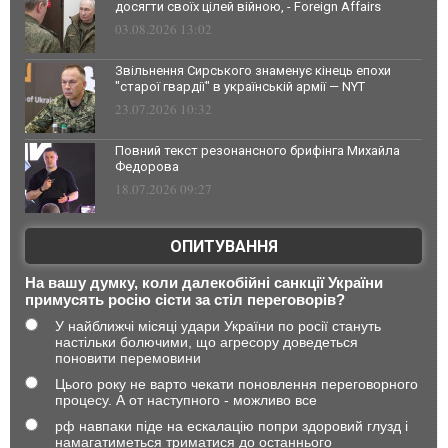
досягти своїх цілей війною, - Foreign Affairs
03.08.2026 13:02
Звільнення Сирського знаменує кінець епохи
"старої гвардії" в українській армії — NYT
23.07.2026 10:32
Повний текст резонансного брифінга Михайла
Федорова
18.07.2026 09:27
ОПИТУВАННЯ
На вашу думку, коли далекобійні санкції України
примусять росію сісти за стіл переговорів?
У найближчі місяці удари України по росії стануть
настільки болючими, що агресору доведеться
поновити перемовини
Цього року не варто чекати поновлення переговорного
процесу. А от наступного - можливо все
рф навпаки піде на ескалацію попри здоровий глузд і
намагатиметься триматися до останнього