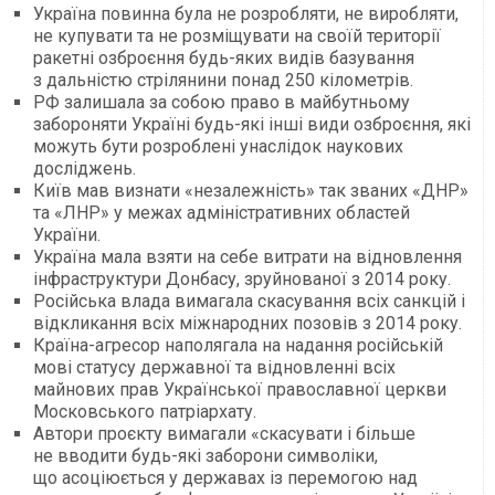
Україна повинна була не розробляти, не виробляти,
не купувати та не розміщувати на своїй території
ракетні озброєння будь-яких видів базування
з дальністю стрілянини понад 250 кілометрів.
РФ залишала за собою право в майбутньому
забороняти Україні будь-які інші види озброєння, які
можуть бути розроблені унаслідок наукових
досліджень.
Київ мав визнати «незалежність» так званих «ДНР»
та «ЛНР» у межах адміністративних областей
України.
Україна мала взяти на себе витрати на відновлення
інфраструктури Донбасу, зруйнованої з 2014 року.
Російська влада вимагала скасування всіх санкцій і
відкликання всіх міжнародних позовів з 2014 року.
Країна-агресор наполягала на надання російській
мові статусу державної та відновленні всіх
майнових прав Української православної церкви
Московського патріархату.
Автори проєкту вимагали «скасувати і більше
не вводити будь-які заборони символіки,
що асоціюється у державах із перемогою над