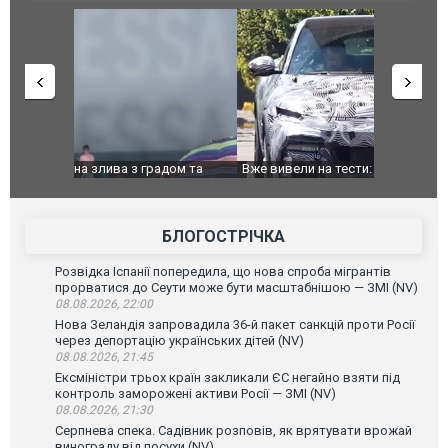
дом та
Вже вивели на тести: Ferrari готує оновлення
Вийшов тре
позашляховика Purosangue. ВІДЕО
фільму "Аф
БЛОГОСТРІЧКА
Розвідка Іспанії попередила, що нова спроба мігрантів
прорватися до Сеути може бути масштабнішою — ЗМІ (NV)
08.08.2026, 22:00
Нова Зеландія запровадила 36-й пакет санкцій проти Росії
через депортацію українських дітей (NV)
08.08.2026, 21:45
Ексміністри трьох країн закликали ЄС негайно взяти під
контроль заморожені активи Росії — ЗМІ (NV)
08.08.2026, 21:30
Серпнева спека. Садівник розповів, як врятувати врожай
винограду від посухи (NV)