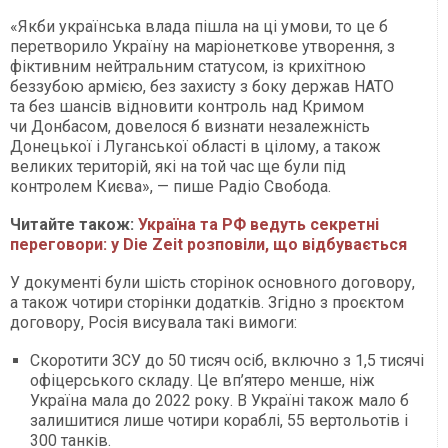
«Якби українська влада пішла на ці умови, то це б
перетворило Україну на маріонеткове утворення, з
фіктивним нейтральним статусом, із крихітною
беззубою армією, без захисту з боку держав НАТО
та без шансів відновити контроль над Кримом
чи Донбасом, довелося б визнати незалежність
Донецької і Луганської області в цілому, а також
великих територій, які на той час ще були під
контролем Києва», — пише Радіо Свобода.
Читайте також:
Україна та РФ ведуть секретні
переговори: у Die Zeit розповіли, що відбувається
У документі були шість сторінок основного договору,
а також чотири сторінки додатків. Згідно з проєктом
договору, Росія висувала такі вимоги:
Скоротити ЗСУ до 50 тисяч осіб, включно з 1,5 тисячі
офіцерського складу. Це вп’ятеро менше, ніж
Україна мала до 2022 року. В Україні також мало б
залишитися лише чотири кораблі, 55 вертольотів і
300 танків.