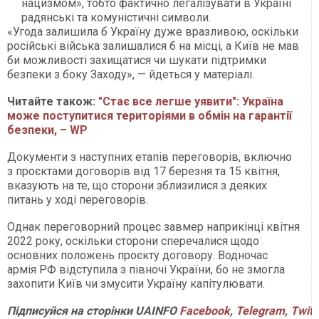
нацизмом», тобто фактично легалізувати в Україні
радянські та комуністичні символи.
«Угода залишила б Україну дуже вразливою, оскільки
російські війська залишалися б на місці, а Київ не мав
би можливості захищатися чи шукати підтримки
безпеки з боку Заходу», — йдеться у матеріалі.
Читайте також:
"Стає все легше уявити": Україна
може поступитися територіями в обмін на гарантії
безпеки, – WP
Документи з наступних етапів переговорів, включно
з проєктами договорів від 17 березня та 15 квітня,
вказують на те, що сторони зблизилися з деяких
питань у ході переговорів.
Однак переговорний процес завмер наприкінці квітня
2022 року, оскільки сторони сперечалися щодо
основних положень проєкту договору. Водночас
армія РФ відступила з півночі України, бо не змогла
захопити Київ чи змусити Україну капітулювати.
Підписуйся
на
сторінки
UAINFO
Facebook
,
Telegram
,
Twitt