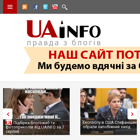
Експослу в США Стефанішині
Підбірка блогожаб та
обрали запобіжний захід
фотоприколів від UAINFO за 7
серпня