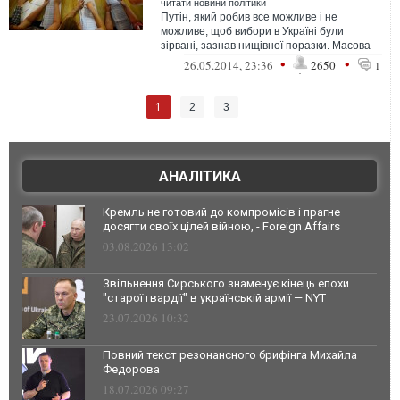
читати новини політики
Путін, який робив все можливе і не
можливе, щоб вибори в Україні були
зірвані, зазнав нищівної поразки. Масова
явка виборців у даному випадку означає ...
•
•
26.05.2014, 23:36
2650
1
1
2
3
АНАЛІТИКА
Кремль не готовий до компромісів і прагне
досягти своїх цілей війною, - Foreign Affairs
03.08.2026 13:02
Звільнення Сирського знаменує кінець епохи
"старої гвардії" в українській армії — NYT
23.07.2026 10:32
Повний текст резонансного брифінга Михайла
Федорова
18.07.2026 09:27