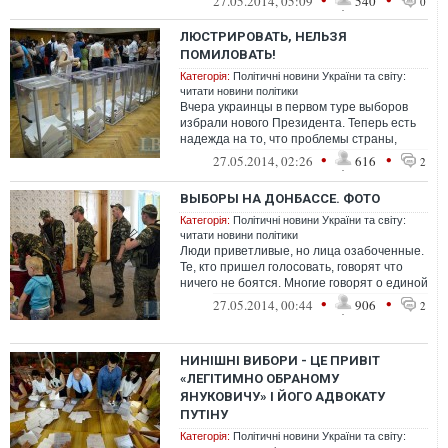
27.05.2014, 05:09
540
0
идеи и любви к Роди...
ЛЮСТРИРОВАТЬ, НЕЛЬЗЯ
ПОМИЛОВАТЬ!
Категорія:
Політичні новини України та світу:
читати новини політики
Вчера украинцы в первом туре выборов
избрали нового Президента. Теперь есть
надежда на то, что проблемы страны,
которые накапливались в долгом ящике, ...
•
•
27.05.2014, 02:26
616
2
ВЫБОРЫ НА ДОНБАССЕ. ФОТО
Категорія:
Політичні новини України та світу:
читати новини політики
Люди приветливые, но лица озабоченные.
Те, кто пришел голосовать, говорят что
ничего не боятся. Многие говорят о единой
Украине, необходимости ус...
•
•
27.05.2014, 00:44
906
2
НИНІШНІ ВИБОРИ - ЦЕ ПРИВІТ
«ЛЕГІТИМНО ОБРАНОМУ
ЯНУКОВИЧУ» І ЙОГО АДВОКАТУ
ПУТІНУ
Категорія:
Політичні новини України та світу: