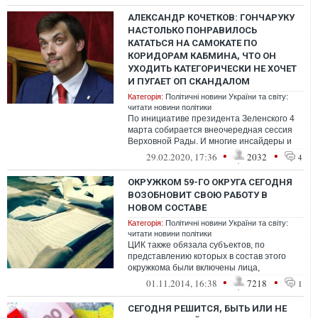
АЛЕКСАНДР КОЧЕТКОВ: ГОНЧАРУКУ
НАСТОЛЬКО ПОНРАВИЛОСЬ
КАТАТЬСЯ НА САМОКАТЕ ПО
КОРИДОРАМ КАБМИНА, ЧТО ОН
УХОДИТЬ КАТЕГОРИЧЕСКИ НЕ ХОЧЕТ
И ПУГАЕТ ОП СКАНДАЛОМ
Категорія:
Політичні новини України та світу:
читати новини політики
По инициативе президента Зеленского 4
марта собирается внеочередная сессия
Верховной Рады. И многие инсайдеры и
эксперты уже спешат анонсировать
•
•
29.02.2020, 17:36
2032
4
полну...
ОКРУЖКОМ 59-ГО ОКРУГА СЕГОДНЯ
ВОЗОБНОВИТ СВОЮ РАБОТУ В
НОВОМ СОСТАВЕ
Категорія:
Політичні новини України та світу:
читати новини політики
ЦИК также обязала субъектов, по
представлению которых в состав этого
окружкома были включены лица,
полномочия которых досрочно
•
•
01.11.2014, 16:38
7218
1
прекращены, подать новы...
СЕГОДНЯ РЕШИТСЯ, БЫТЬ ИЛИ НЕ