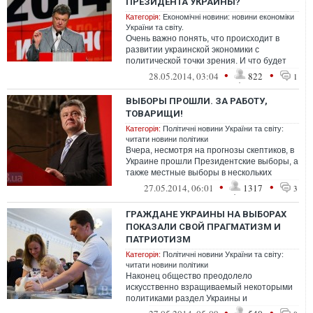
ПРЕЗИДЕНТА УКРАИНЫ?
Категорія:
Економічні новини: новини економіки
України та світу.
Очень важно понять, что происходит в
развитии украинской экономики с
политической точки зрения. И что будет
происходить в ближайшие месяцы у нас в
•
•
28.05.2014, 03:04
822
1
стр...
ВЫБОРЫ ПРОШЛИ. ЗА РАБОТУ,
ТОВАРИЩИ!
Категорія:
Політичні новини України та світу:
читати новини політики
Вчера, несмотря на прогнозы скептиков, в
Украине прошли Президентские выборы, а
также местные выборы в нескольких
областях нашей необъятной Родины. Он...
•
•
27.05.2014, 06:01
1317
3
ГРАЖДАНЕ УКРАИНЫ НА ВЫБОРАХ
ПОКАЗАЛИ СВОЙ ПРАГМАТИЗМ И
ПАТРИОТИЗМ
Категорія:
Політичні новини України та світу:
читати новини політики
Наконец общество преодолело
искусственно взращиваемый некоторыми
политиками раздел Украины и
консолидировалось вокруг национальной
•
•