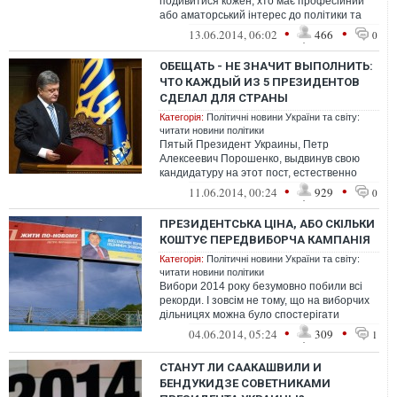
подивитися кожен, хто має професійний
або аматорський інтерес до політики та
медіа. У західному крилі Біл...
•
•
13.06.2014, 06:02
466
0
ОБЕЩАТЬ - НЕ ЗНАЧИТ ВЫПОЛНИТЬ:
ЧТО КАЖДЫЙ ИЗ 5 ПРЕЗИДЕНТОВ
СДЕЛАЛ ДЛЯ СТРАНЫ
Категорія:
Політичні новини України та світу:
читати новини політики
Пятый Президент Украины, Петр
Алексеевич Порошенко, выдвинув свою
кандидатуру на этот пост, естественно
подверг себя риску. Все дело в том, что
•
•
11.06.2014, 00:24
929
0
послед...
ПРЕЗИДЕНТСЬКА ЦІНА, АБО СКІЛЬКИ
КОШТУЄ ПЕРЕДВИБОРЧА КАМПАНІЯ
Категорія:
Політичні новини України та світу:
читати новини політики
Вибори 2014 року безумовно побили всі
рекорди. І зовсім не тому, що на виборчих
дільницях можна було спостерігати
кілометрові черги охочих віддати сві...
•
•
04.06.2014, 05:24
309
1
СТАНУТ ЛИ СААКАШВИЛИ И
БЕНДУКИДЗЕ СОВЕТНИКАМИ