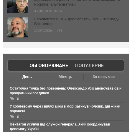
можливі альтернативи
03.08.2026 20:24
Перспектива: ЗСУ добомблять і всі інші склади
Wildberries
23.07.2026 11:31
ОБГОВОРЮВАНЕ
|
ПОПУЛЯРНЕ
День
Місяць
За весь час
Остаточна точка без повернень: Олександр Усік анонсував свій
прощальний поєдинок
0
У Коблевому через вибух міни в морі загинув чоловік, дві жінки
поранені
0
Пентагон усунув від служби генерала, який координував
допомогу Україні