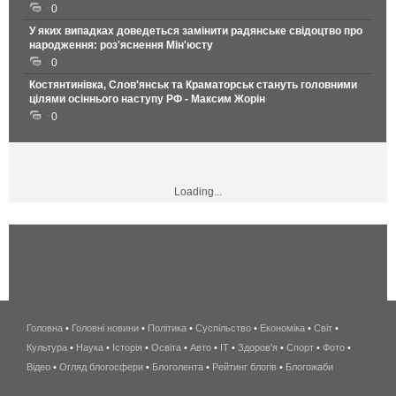
0
У яких випадках доведеться замінити радянське свідоцтво про
народження: роз'яснення Мін'юсту
0
Костянтинівка, Слов'янськ та Краматорськ стануть головними
цілями осіннього наступу РФ - Максим Жорін
0
Loading...
Головна
•
Головні новини
•
Політика
•
Суспільство
•
Економіка
беспроводной
•
Світ
•
Культура
•
Наука
•
Історія
•
Освіта
•
Авто
•
IT
•
Здоров'я
интернет
•
Спорт
•
Фото
•
Відео
•
Огляд блогосфери
•
Блоголента
•
Рейтинг блогів
киев
•
Блогожаби
и