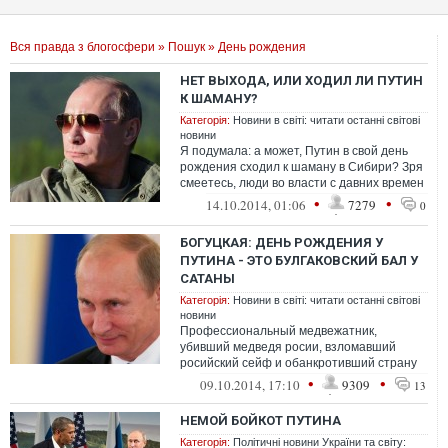
Вся правда з блогосфери
»
Пошук
» День рождения
НЕТ ВЫХОДА, ИЛИ ХОДИЛ ЛИ ПУТИН
К ШАМАНУ?
Категорія:
Новини в світі: читати останні світові
новини
Я подумала: а может, Путин в свой день
рождения сходил к шаману в Сибири? Зря
смеетесь, люди во власти с давних времен
склонны к таким экстравагантнос...
•
•
14.10.2014, 01:06
7279
0
БОГУЦКАЯ: ДЕНЬ РОЖДЕНИЯ У
ПУТИНА - ЭТО БУЛГАКОВСКИЙ БАЛ У
САТАНЫ
Категорія:
Новини в світі: читати останні світові
новини
Профессиональный медвежатник,
убивший медведя росии, взломавший
росийский сейф и обанкротивший страну
отдахает на завалинке для того, чтобы
•
•
09.10.2014, 17:10
9309
13
всему миру...
НЕМОЙ БОЙКОТ ПУТИНА
Категорія:
Політичні новини України та світу: