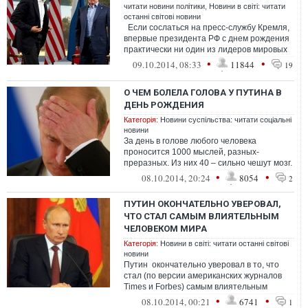
читати новини політики
,
Новини в світі: читати
останні світові новини
Если сослаться на пресс-службу Кремля,
впервые президента РФ с днем рождения
практически ни один из лидеров мировых
держав не поздравил... Вид...
•
•
09.10.2014, 08:33
11844
19
О ЧЕМ БОЛЕЛА ГОЛОВА У ПУТИНА В
ДЕНЬ РОЖДЕНИЯ
Категорія:
Новини суспільства: читати соціальні
новини
За день в голове любого человека
проносится 1000 мыслей, разных-
преразных. Из них 40 – сильно чешут мозг.
Вот я и подсмотрел его тараканов
•
•
08.10.2014, 20:24
8054
2
ПУТИН ОКОНЧАТЕЛЬНО УВЕРОВАЛ,
ЧТО СТАЛ САМЫМ ВЛИЯТЕЛЬНЫМ
ЧЕЛОВЕКОМ МИРА
Категорія:
Новини в світі: читати останні світові
новини
Путин окончательно уверовал в то, что
стал (по версии американских журналов
Times и Forbes) самым влиятельным
человеком мира. Перед которым треп...
•
•
08.10.2014, 00:21
6741
1