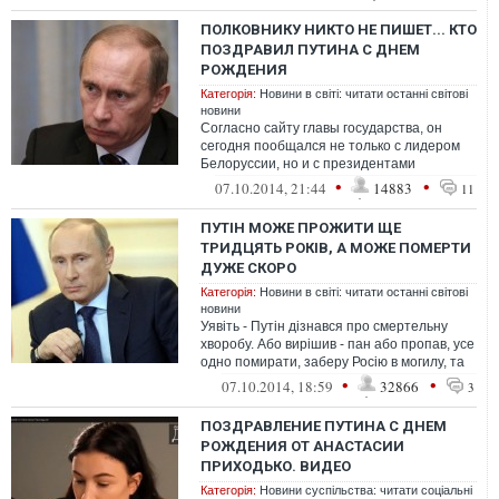
ПОЛКОВНИКУ НИКТО НЕ ПИШЕТ... КТО
ПОЗДРАВИЛ ПУТИНА С ДНЕМ
РОЖДЕНИЯ
Категорія:
Новини в світі: читати останні світові
новини
Согласно сайту главы государства, он
сегодня пообщался не только с лидером
Белоруссии, но и с президентами
Казахстана и Азербайджана Нурсултаном
•
•
07.10.2014, 21:44
14883
11
Назар...
ПУТІН МОЖЕ ПРОЖИТИ ЩЕ
ТРИДЦЯТЬ РОКІВ, А МОЖЕ ПОМЕРТИ
ДУЖЕ СКОРО
Категорія:
Новини в світі: читати останні світові
новини
Уявіть - Путін дізнався про смертельну
хворобу. Або вирішив - пан або пропав, усе
одно помирати, заберу Росію в могилу, та
лиш після України. Не маючи...
•
•
07.10.2014, 18:59
32866
3
ПОЗДРАВЛЕНИЕ ПУТИНА С ДНЕМ
РОЖДЕНИЯ ОТ АНАСТАСИИ
ПРИХОДЬКО. ВИДЕО
Категорія:
Новини суспільства: читати соціальні