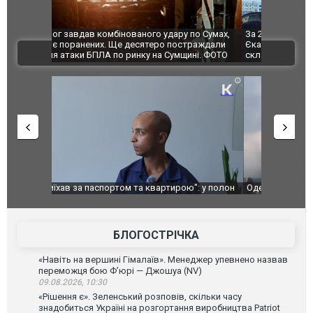
по Сумах,
За 2000 кілометрів від кордону з Україною: в
"Мої іграш
траждали
Єкатеринбурзі після атаки дронів загорівся
суперкарів
ВІДЕО
ині. ФОТО
склад Wildberries. ФОТО. ВІДЕО
": у полон
Одесу накрила потужна злива з градом та
Вже вивели 
в тезка
ураганним вітром
позашляхов
лаха
БЛОГОСТРІЧКА
«Навіть на вершині Гімалаїв». Менеджер упевнено назвав
переможця бою Ф’юрі — Джошуа (NV)
09.08.2026, 10:30
«Рішення є». Зеленський розповів, скільки часу
знадобиться Україні на розгортання виробництва Patriot