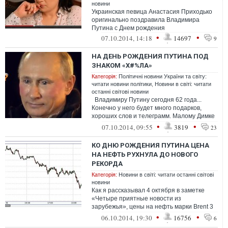
новини
Украинская певица Анастасия Приходько
оригинально поздравила Владимира
Путина с Днем рождения
•
•
07.10.2014, 14:18
14697
9
НА ДЕНЬ РОЖДЕНИЯ ПУТИНА ПОД
ЗНАКОМ «Х#%ЛА»
Категорія:
Політичні новини України та світу:
читати новини політики
,
Новини в світі: читати
останні світові новини
Владимиру Путину сегодня 62 года...
Конечно у него будет много подарков,
хороших слов и телеграмм. Малому Димке
может из подарков Вовы дадут н...
•
•
07.10.2014, 09:55
3819
23
КО ДНЮ РОЖДЕНИЯ ПУТИНА ЦЕНА
НА НЕФТЬ РУХНУЛА ДО НОВОГО
РЕКОРДА
Категорія:
Новини в світі: читати останні світові
новини
Как я рассказывал 4 октября в заметке
«Четыре приятные новости из
зарубежья», цены на нефть марки Brent 3
октября опустились до нового мин...
•
•
06.10.2014, 19:30
16756
6