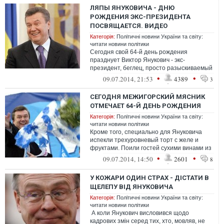
ЛЯПЫ ЯНУКОВИЧА - ДНЮ
РОЖДЕНИЯ ЭКС-ПРЕЗИДЕНТА
ПОСВЯЩАЕТСЯ. ВИДЕО
Категорія:
Політичні новини України та світу:
читати новини політики
Сегодня свой 64-й день рождения
празднует Виктор Янукович - экс-
президент, беглец, просто разыскиваемый
украинскими правоохранителями человек.
•
•
09.07.2014, 21:53
4389
3
Его пре...
СЕГОДНЯ МЕЖИГОРСКИЙ МЯСНИК
ОТМЕЧАЕТ 64-Й ДЕНЬ РОЖДЕНИЯ
Категорія:
Політичні новини України та світу:
читати новини політики
Кроме того, специально для Януковича
испекли трехуровневый торт с желе и
фруктами. Поили гостей сухими винами из
белых и красных сортов крымского вино...
•
•
09.07.2014, 14:50
2601
8
У КОЖАРИ ОДИН СТРАХ - ДІСТАТИ В
ЩЕЛЕПУ ВІД ЯНУКОВИЧА
Категорія:
Політичні новини України та світу:
читати новини політики
А коли Янукович висловився щодо
кадрових змін серед тих, хто, мовляв, не