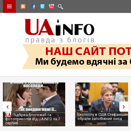
Експослу в США Стефанішині
Підбірка блогожаб та
обрали запобіжний захід
фотоприколів від UAINFO за 7
серпня