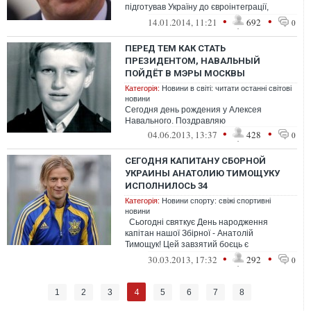
підготував Україну до євроінтеграції,
Леонід Кожара виступив у ролі &ld...
•
•
14.01.2014, 11:21
692
0
ПЕРЕД ТЕМ КАК СТАТЬ
ПРЕЗИДЕНТОМ, НАВАЛЬНЫЙ
ПОЙДЁТ В МЭРЫ МОСКВЫ
Категорія:
Новини в світі: читати останні світові
новини
Сегодня день рождения у Алексея
Навального. Поздравляю
•
•
04.06.2013, 13:37
428
0
СЕГОДНЯ КАПИТАНУ СБОРНОЙ
УКРАИНЫ АНАТОЛИЮ ТИМОЩУКУ
ИСПОЛНИЛОСЬ 34
Категорія:
Новини спорту: свіжі спортивні
новини
Сьогодні святкує День народження
капітан нашoї Збірної - Анатолій
Тимощук! Цей завзятий боєць є
абсолютним рекордсменом за кількістю
•
•
30.03.2013, 17:32
292
0
матч...
4
1
2
3
5
6
7
8