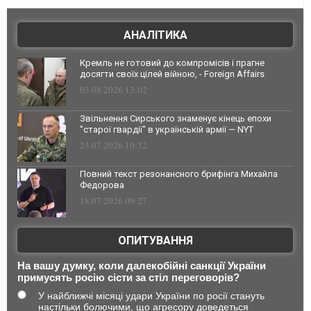
АНАЛІТИКА
Кремль не готовий до компромісів і прагне
досягти своїх цілей війною, - Foreign Affairs
03.08.2026 13:02
Звільнення Сирського знаменує кінець епохи
"старої гвардії" в українській армії — NYT
23.07.2026 10:32
Повний текст резонансного брифінга Михайла
Федорова
18.07.2026 09:27
ОПИТУВАННЯ
На вашу думку, коли далекобійні санкції України
примусять росію сісти за стіл переговорів?
У найближчі місяці удари України по росії стануть
настільки болючими, що агресору доведеться