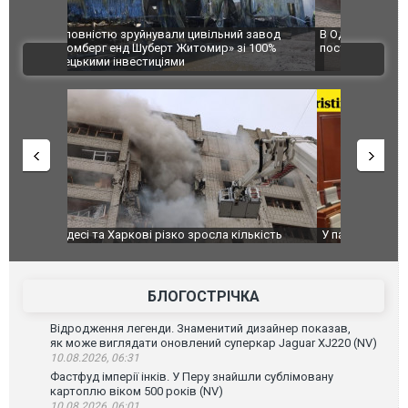
 завод
В Одесі та Харкові різко зросла кількість
Ворог завд
 100%
постраждалих від обстрілу РФ
двоє пора
ВІДЕО
після атак
ькість
У парламенті Косово прем'єра закидали яйцями
Приїхав за
до українс
зіркового 
БЛОГОСТРІЧКА
Відродження легенди. Знаменитий дизайнер показав,
як може виглядати оновлений суперкар Jaguar XJ220 (NV)
10.08.2026, 06:31
Фастфуд імперії інків. У Перу знайшли сублімовану
картоплю віком 500 років (NV)
10.08.2026, 06:01