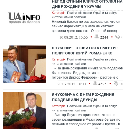
НЕПОДКУПНЫЙ КЛИЧКО ОТГУЛЯЛ НА
ДНЕ РОЖДЕНИЯ У КУЧМЫ
Категорія:
Політичні новини України та світу:
читати новини політики
Николай Басков не раз жаловался, что он
сейчас нарасхват, и у него не хватает
времени даже поспать. Оперный певец
еще пару дней назад был на Сардинии,...
•
•
10.08.2012, 15:55
2244
4
ЯНУКОВИЧ ГОТОВИТСЯ К СМЕРТИ -
ПОЛИТОЛОГ ЮРИЙ РОМАНЕНКО
Категорія:
Політичні новини України та світу:
читати новини політики
«На день рождения Яныка 90% подарков
было иконы. Видать, активно
готовится Виктор Федорович к встрече с
потустор...
•
•
20.07.2012, 16:11
4525
10
ЯНУКОВИЧА С ДНЕМ РОЖДЕНИЯ
ПОЗДРАВИЛИ ДРУИДЫ
Категорія:
Політичні новини України та світу:
читати новини політики
Виктор Янукович признался, что он в
своей резиденции в Межигорье бегает по
пенькам в свободное от работы время - в
качестве зар...