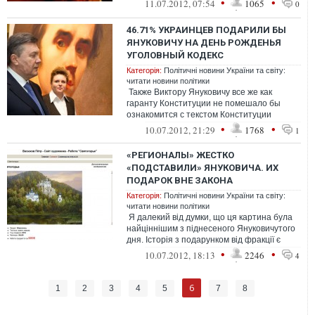
•
•
11.07.2012, 07:54
1065
0
46.71% УКРАИНЦЕВ ПОДАРИЛИ БЫ
ЯНУКОВИЧУ НА ДЕНЬ РОЖДЕНЬЯ
УГОЛОВНЫЙ КОДЕКС
Категорія:
Політичні новини України та світу:
читати новини політики
Также Виктору Януковичу все же как
гаранту Конституции не помешало бы
ознакомится с текстом Конституции
Украины. Так считают 9.8% респонде...
•
•
10.07.2012, 21:29
1768
1
«РЕГИОНАЛЫ» ЖЕСТКО
«ПОДСТАВИЛИ» ЯНУКОВИЧА. ИХ
ПОДАРОК ВНЕ ЗАКОНА
Категорія:
Політичні новини України та світу:
читати новини політики
Я далекий від думки, що ця картина була
найціннішим з піднесеного Януковичутого
дня. Історія з подарунком від фракції є
швидше окозамилюванням д...
•
•
10.07.2012, 18:13
2246
4
6
1
2
3
4
5
7
8