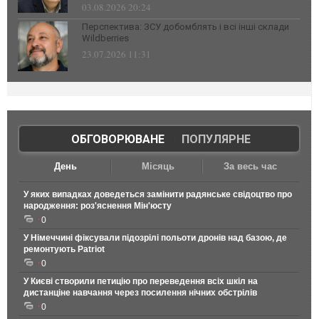
03.08.2026 20:24
Перспектива: ЗСУ добомблять і всі інші склади
Wildberries
23.07.2026 11:31
ОБГОВОРЮВАНЕ
|
ПОПУЛЯРНЕ
День
Місяць
За весь час
У яких випадках доведеться замінити радянське свідоцтво про
народження: роз'яснення Мін'юсту
0
У Німеччині фіксували підозрілі польоти дронів над базою, де
ремонтують Patriot
0
У Києві створили петицію про переведення всіх шкіл на
дистанціне навчання через посилення нічних обстрілів
0