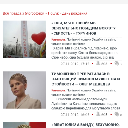
Вся правда з блогосфери
»
Пошук
» День рождения
«ЮЛЯ, МЫ С ТОБОЙ! МЫ
ОБЯЗАТЕЛЬНО ПОБЕДИМ ВСЮ ЭТУ
«СЕРОСТЬ» - ТУРЧИНОВ
Категорія:
Політичні новини України та світу:
читати новини політики
Харків. Ми зібрались під лікарнею, щоб
привітати нашу Юлю з Днем народження.
Сіре небо, сіра будівля лікарні, сірі від
втоми обличчя чергових...
•
•
27.11.2012, 17:12
608
3
ТИМОШЕНКО ПРЕВРАТИЛАСЬ В
НАСТОЯЩИЙ СИМВОЛ МУЖЕСТВА И
СТОЙКОСТИ — ОЛЕГ МЕДВЕДЕВ
Категорія:
Політичні новини України та світу:
читати новини політики
... Обнесені колючим дротом мури
Лук'янівки та Качанівки виявилися надто
слабкою перепоною для могутнього слова
відвертої правди. Це слово зас...
•
•
27.11.2012, 16:03
605
0
«ВІВАТ ЮЛІЄ! А БАНДУ, БЕЗУМОВНО,