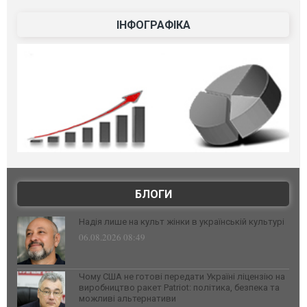
ІНФОГРАФІКА
БЛОГИ
Надія лише на культ жінки в українській культурі
06.08.2026 08:49
Чому США не готові передати Україні ліцензію на
виробництво ракет Patriot: політика, безпека та
можливі альтернативи