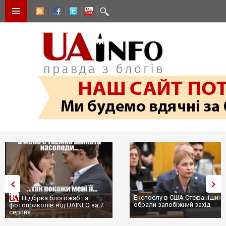
Експослу в США Стефанішині
Підбірка блогожаб та
обрали запобіжний захід
фотоприколів від UAINFO за 7
серпня