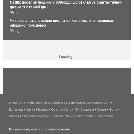
Netflix поселив людину у білборді, що рекламує фантастичний
фільм "Останній дім"
0
Чи призначать пенсійни виплати, якщо ніколи не працював
офіційно: пояснення
0
Loading...
Головна
•
Головні новини
•
Політика
•
Суспільство
•
Економіка
беспроводной
•
Світ
•
Культура
•
Наука
•
Історія
•
Освіта
•
Авто
•
IT
•
Здоров'я
интернет
•
Спорт
•
Фото
•
Відео
•
Огляд блогосфери
•
Блоголента
•
Рейтинг блогів
киев
•
Блогожаби
и
Всі новини належать їх правовласникам.
область