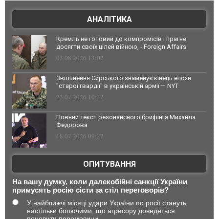
АНАЛІТИКА
Кремль не готовий до компромісів і прагне
досягти своїх цілей війною, - Foreign Affairs
03.08.2026 13:02
Звільнення Сирського знаменує кінець епохи
"старої гвардії" в українській армії — NYT
23.07.2026 10:32
Повний текст резонансного брифінга Михайла
Федорова
18.07.2026 09:27
ОПИТУВАННЯ
На вашу думку, коли далекобійні санкції України
примусять росію сісти за стіл переговорів?
У найближчі місяці удари України по росії стануть
настільки болючими, що агресору доведеться
поновити перемовини