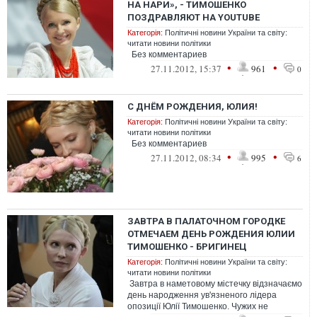
НА НАРИ», - ТИМОШЕНКО
ПОЗДРАВЛЯЮТ НА YOUTUBE
Категорія:
Політичні новини України та світу:
читати новини політики
Без комментариев
•
•
27.11.2012, 15:37
961
0
С ДНЁМ РОЖДЕНИЯ, ЮЛИЯ!
Категорія:
Політичні новини України та світу:
читати новини політики
Без комментариев
•
•
27.11.2012, 08:34
995
6
ЗАВТРА В ПАЛАТОЧНОМ ГОРОДКЕ
ОТМЕЧАЕМ ДЕНЬ РОЖДЕНИЯ ЮЛИИ
ТИМОШЕНКО - БРИГИНЕЦ
Категорія:
Політичні новини України та світу:
читати новини політики
Завтра в наметовому містечку відзначаємо
день народження ув'язненого лідера
опозиції Юлії Тимошенко. Чужих не