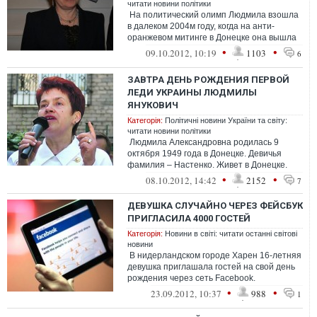
читати новини політики
На политический олимп Людмила взошла
в далеком 2004м году, когда на анти-
оранжевом митинге в Донецке она вышла
на сцену и произнесла свой изве...
•
•
09.10.2012, 10:19
1103
6
ЗАВТРА ДЕНЬ РОЖДЕНИЯ ПЕРВОЙ
ЛЕДИ УКРАИНЫ ЛЮДМИЛЫ
ЯНУКОВИЧ
Категорія:
Політичні новини України та світу:
читати новини політики
Людмила Александровна родилась 9
октября 1949 года в Донецке. Девичья
фамилия – Настенко. Живет в Донецке.
Мать была юристом, отец работал на ц...
•
•
08.10.2012, 14:42
2152
7
ДЕВУШКА СЛУЧАЙНО ЧЕРЕЗ ФЕЙСБУК
ПРИГЛАСИЛА 4000 ГОСТЕЙ
Категорія:
Новини в світі: читати останні світові
новини
В нидерландском городе Харен 16-летняя
девушка приглашала гостей на свой день
рождения через сеть Facebook.
Жительница небольшого городка ожидал...
•
•
23.09.2012, 10:37
988
1