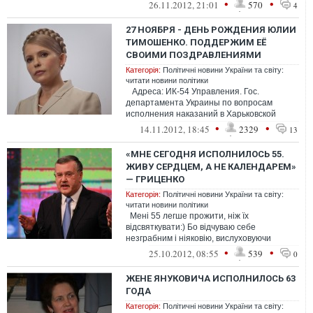
чекаємо. Лише - свої! Ті, хто ра...
•
•
26.11.2012, 21:01
570
4
27 НОЯБРЯ - ДЕНЬ РОЖДЕНИЯ ЮЛИИ
ТИМОШЕНКО. ПОДДЕРЖИМ ЕЁ
СВОИМИ ПОЗДРАВЛЕНИЯМИ
Категорія:
Політичні новини України та світу:
читати новини політики
Адреса: ИК-54 Управления. Гос.
департамента Украины по вопросам
исполнения наказаний в Харьковской
обл.61124, г. Харьков, пер. Вишневы...
•
•
14.11.2012, 18:45
2329
13
«МНЕ СЕГОДНЯ ИСПОЛНИЛОСЬ 55.
ЖИВУ СЕРДЦЕМ, А НЕ КАЛЕНДАРЕМ»
— ГРИЦЕНКО
Категорія:
Політичні новини України та світу:
читати новини політики
Мені 55 легше прожити, ніж їх
відсвяткувати:) Бо відчуваю себе
незграбним і ніяковію, вислуховуючи
хвалебні промови. Зазвичай 25 жовтня ті...
•
•
25.10.2012, 08:55
539
0
ЖЕНЕ ЯНУКОВИЧА ИСПОЛНИЛОСЬ 63
ГОДА
Категорія:
Політичні новини України та світу: