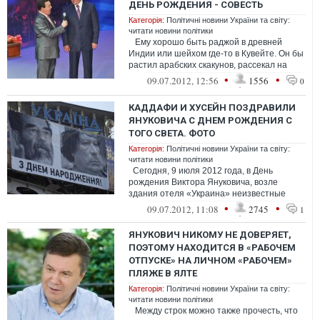
ДЕНЬ РОЖДЕНИЯ - СОВЕСТЬ
Категорія:
Політичні новини України та світу:
читати новини політики
Ему хорошо быть раджой в древней
Индии или шейхом где-то в Кувейте. Он бы
растил арабских скакунов, рассекал на
дорогих иномарках и ...
•
•
09.07.2012, 12:56
1556
0
КАДДАФИ И ХУСЕЙН ПОЗДРАВИЛИ
ЯНУКОВИЧА С ДНЕМ РОЖДЕНИЯ С
ТОГО СВЕТА. ФОТО
Категорія:
Політичні новини України та світу:
читати новини політики
Сегодня, 9 июля 2012 года, в День
рождения Виктора Януковича, возле
здания отеля «Украина» неизвестные
вывесили банер, на котором изображе...
•
•
09.07.2012, 11:08
2745
1
ЯНУКОВИЧ НИКОМУ НЕ ДОВЕРЯЕТ,
ПОЭТОМУ НАХОДИТСЯ В «РАБОЧЕМ
ОТПУСКЕ» НА ЛИЧНОМ «РАБОЧЕМ»
ПЛЯЖЕ В ЯЛТЕ
Категорія:
Політичні новини України та світу:
читати новини політики
Между строк можно также прочесть, что