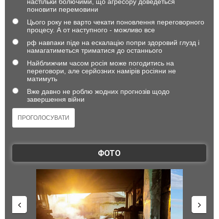
настільки болючими, що агресору доведеться
поновити перемовини
Цього року не варто чекати поновлення переговорного
процесу. А от наступного - можливо все
рф навпаки піде на ескалацію попри здоровий глузд і
намагатиметься триматися до останнього
Найближчим часом росія може погодитись на
переговори, але серйозних намірів росіяни не
матимуть
Вже давно не роблю жодних прогнозів щодо
завершення війни
ФОТО