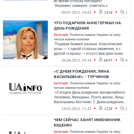
во время отпуска президент
Янукович намерен отметить с
пышностями подал...
•
•
09.07.2012, 10:02
2418
1
ЧТО ПОДАРИЛИ АННЕ ГЕРМАН НА
ДЕНЬ РОЖДЕНИЯ
Категорія:
Політичні новини України та світу:
читати новини політики
Подарки бывают разные. Классические
розы — с одной стороны уважение, а с
другой стороны — отсутствие фантазии.
Янукович выбирает вто...
•
•
26.04.2012, 19:16
6655
9
«С ДНЕМ РОЖДЕНИЯ, ЛИНА
ВАСИЛЬЕВНА!» - ТУРЧИНОВ
Категорія:
Політичні новини України та світу:
читати новини політики
«Сегодня День рождения чрезвычайного
Человека, Женщины, Поэта жизни, Лины
Васильевны Костенко. С Днем рождения,
Лина Васильевна! Можно гов...
•
•
19.03.2012, 15:43
1228
1
ЧЕМ СЕЙЧАС ЗАНЯТ ИМЕНИННИК
ЮЩЕНКО
Категорія:
Політичні новини України та світу: