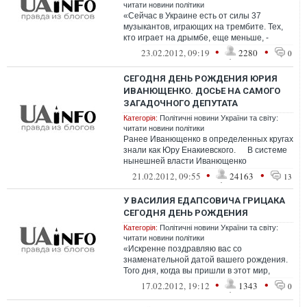
читати новини політики
«Сейчас в Украине есть от силы 37
музыкантов, играющих на трембите. Тех,
кто играет на дрымбе, еще меньше, -
говорит он. - После отставки у меня...
•
•
23.02.2012, 09:19
2280
0
СЕГОДНЯ ДЕНЬ РОЖДЕНИЯ ЮРИЯ
ИВАНЮЩЕНКО. ДОСЬЕ НА САМОГО
ЗАГАДОЧНОГО ДЕПУТАТА
Категорія:
Політичні новини України та світу:
читати новини політики
Ранее Иванющенко в определенных кругах
знали как Юру Енакиевского. В системе
нынешней власти Иванющенко
охарактеризовали ключевым игроком
•
•
21.02.2012, 09:55
24163
13
теневой по...
У ВАСИЛИЯ ЕДАПСОВИЧА ГРИЦАКА
СЕГОДНЯ ДЕНЬ РОЖДЕНИЯ
Категорія:
Політичні новини України та світу:
читати новини політики
«Искренне поздравляю вас со
знаменательной датой вашего рождения.
Того дня, когда вы пришли в этот мир,
многие прослезились в предвкушении
•
•
17.02.2012, 19:12
1343
0
систе...