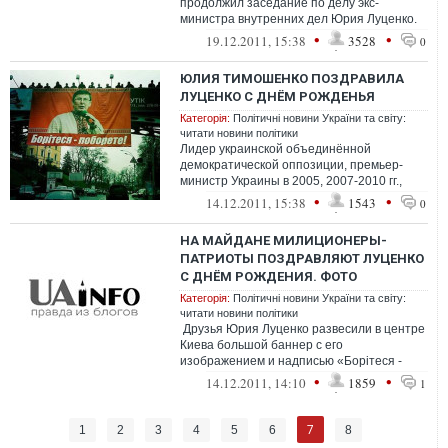
продолжил заседание по делу экс-
министра внутренних дел Юрия Луценко.
Под стенами суда собрались сторонники
•
•
19.12.2011, 15:38
3528
0
экс-м...
ЮЛИЯ ТИМОШЕНКО ПОЗДРАВИЛА
ЛУЦЕНКО С ДНЁМ РОЖДЕНЬЯ
Категорія:
Політичні новини України та світу:
читати новини політики
Лидер украинской объединённой
демократической оппозиции, премьер-
министр Украины в 2005, 2007-2010 гг.,
председатель политической партии ВО
•
•
14.12.2011, 15:38
1543
0
«Бат...
НА МАЙДАНЕ МИЛИЦИОНЕРЫ-
ПАТРИОТЫ ПОЗДРАВЛЯЮТ ЛУЦЕНКО
С ДНЁМ РОЖДЕНИЯ. ФОТО
Категорія:
Політичні новини України та світу:
читати новини політики
Друзья Юрия Луценко развесили в центре
Киева большой баннер с его
изображением и надписью «Борітеся -
поборете». Об этом сообща...
•
•
14.12.2011, 14:10
1859
1
7
1
2
3
4
5
6
8