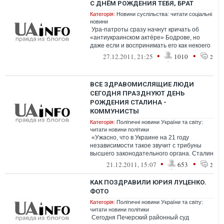
С ДНЁМ РОЖДЕНИЯ ТЕБЯ, БРАТ
Категорія:
Новини суспільства: читати соціальні
новини
Ура-патроты сразу начнут кричать об
«антиукраинском актёре» Бодрове, но
даже если и воспринимать его как некоего
идеологического опп...
•
•
27.12.2011, 21:25
1010
2
ВСЕ ЗДРАВОМИСЛЯЩИЕ ЛЮДИ
СЕГОДНЯ ПРАЗДНУЮТ ДЕНЬ
РОЖДЕНИЯ СТАЛИНА -
КОММУНИСТЫ
Категорія:
Політичні новини України та світу:
читати новини політики
«Ужасно, что в Украине на 21 году
независимости такое звучит с трибуны
высшего законодательного органа. Сталин
- это восемьдесят миллионов...
•
•
21.12.2011, 15:07
653
2
КАК ПОЗДРАВИЛИ ЮРИЯ ЛУЦЕНКО.
ФОТО
Категорія:
Політичні новини України та світу:
читати новини політики
Cегодня Печерский районный суд