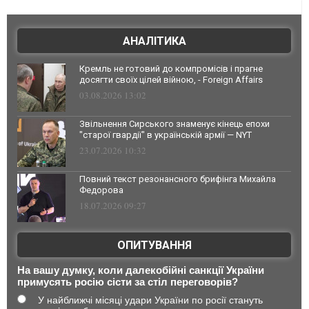
АНАЛІТИКА
Кремль не готовий до компромісів і прагне
досягти своїх цілей війною, - Foreign Affairs
03.08.2026 13:02
Звільнення Сирського знаменує кінець епохи
"старої гвардії" в українській армії — NYT
23.07.2026 10:32
Повний текст резонансного брифінга Михайла
Федорова
18.07.2026 09:27
ОПИТУВАННЯ
На вашу думку, коли далекобійні санкції України
примусять росію сісти за стіл переговорів?
У найближчі місяці удари України по росії стануть