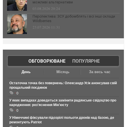
можливі альтернативи
03.08.2026 20:24
Перспектива: ЗСУ добомблять і всі інші склади
Wildberries
23.07.2026 11:31
ОБГОВОРЮВАНЕ
|
ПОПУЛЯРНЕ
День
Місяць
За весь час
Остаточна точка без повернень: Олександр Усік анонсував свій
прощальний поєдинок
0
У яких випадках доведеться замінити радянське свідоцтво про
народження: роз'яснення Мін'юсту
0
У Німеччині фіксували підозрілі польоти дронів над базою, де
ремонтують Patriot