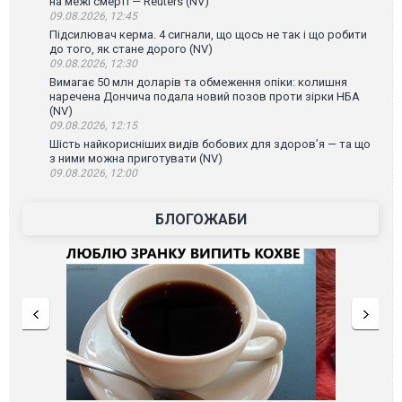
на межі смерті — Reuters (NV)
09.08.2026, 12:45
Підсилювач керма. 4 сигнали, що щось не так і що робити
до того, як стане дорого (NV)
09.08.2026, 12:30
Вимагає 50 млн доларів та обмеження опіки: колишня
наречена Дончича подала новий позов проти зірки НБА
(NV)
09.08.2026, 12:15
Шість найкорисніших видів бобових для здоров’я — та що
з ними можна приготувати (NV)
09.08.2026, 12:00
БЛОГОЖАБИ