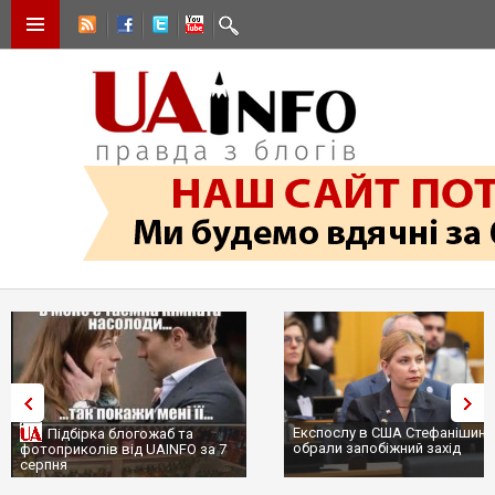
Експослу в США Стефанішині
Підбірка блогожаб та
обрали запобіжний захід
фотоприколів від UAINFO за 7
серпня