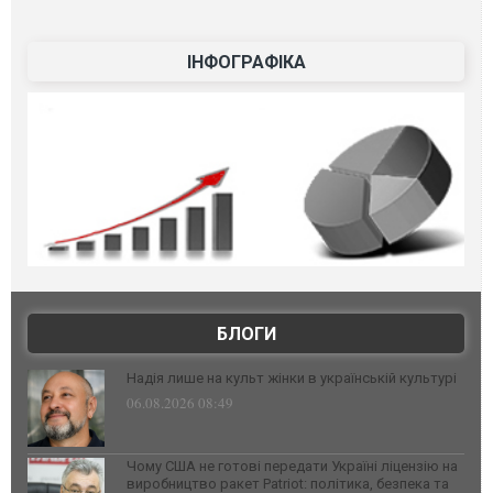
ІНФОГРАФІКА
БЛОГИ
Надія лише на культ жінки в українській культурі
06.08.2026 08:49
Чому США не готові передати Україні ліцензію на
виробництво ракет Patriot: політика, безпека та