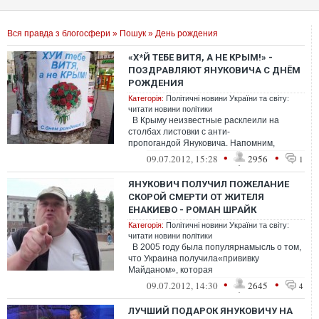
Вся правда з блогосфери
»
Пошук
» День рождения
«Х*Й ТЕБЕ ВИТЯ, А НЕ КРЫМ!» -
ПОЗДРАВЛЯЮТ ЯНУКОВИЧА С ДНЁМ
РОЖДЕНИЯ
Категорія:
Політичні новини України та світу:
читати новини політики
В Крыму неизвестные расклеили на
столбах листовки с анти-
пропогандой Януковича. Напомним,
сегодня, 9 июля 2012 год, Виктор&...
•
•
09.07.2012, 15:28
2956
1
ЯНУКОВИЧ ПОЛУЧИЛ ПОЖЕЛАНИЕ
СКОРОЙ СМЕРТИ ОТ ЖИТЕЛЯ
ЕНАКИЕВО - РОМАН ШРАЙК
Категорія:
Політичні новини України та світу:
читати новини політики
В 2005 году была популярнамысль о том,
что Украина получила«прививку
Майданом», которая
гарантироваларазвитие гражданского
•
•
09.07.2012, 14:30
2645
4
общества и т.д.и т....
ЛУЧШИЙ ПОДАРОК ЯНУКОВИЧУ НА