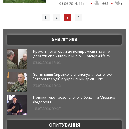
сил досить успішні
•
•
03.06.2014, 11:11
1668
6
3
1
2
4
АНАЛІТИКА
Кремль не готовий до компромісів і прагне
досягти своїх цілей війною, - Foreign Affairs
03.08.2026 13:02
Звільнення Сирського знаменує кінець епохи
"старої гвардії" в українській армії — NYT
23.07.2026 10:32
Повний текст резонансного брифінга Михайла
Федорова
18.07.2026 09:27
ОПИТУВАННЯ