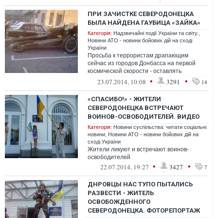
ПРИ ЗАЧИСТКЕ СЕВЕРОДОНЕЦКА
БЫЛА НАЙДЕНА ГАУБИЦА «ЗАЙКА»
Категорія:
Надзвичайні події України та світу.
,
Новини АТО - новини бойових дій на сході
України
Просьба к террористам драпающим
сейчас из городов Донбасса на первой
космической скорости - оставлять
вооружение и боеприпасы в целости и
•
•
23.07.2014, 10:08
3291
14
сохранности,...
«СПАСИБО!» - ЖИТЕЛИ
СЕВЕРОДОНЕЦКА ВСТРЕЧАЮТ
ВОИНОВ-ОСВОБОДИТЕЛЕЙ. ВИДЕО
Категорія:
Новини суспільства: читати соціальні
новини
,
Новини АТО - новини бойових дій на
сході України
Жители ликуют и встречают воинов-
освободителей
•
•
22.07.2014, 19:27
3427
7
ДНРОВЦЫ НАС ТУПО ПЫТАЛИСЬ
РАЗВЕСТИ - ЖИТЕЛЬ
ОСВОБОЖДЕННОГО
СЕВЕРОДОНЕЦКА. ФОТОРЕПОРТАЖ