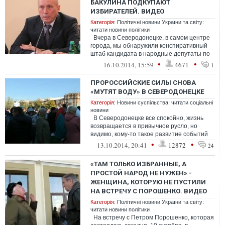
БАКУЛИНА ПОДКУПАЮТ
ИЗБИРАТЕЛЕЙ. ВИДЕО
Категорія:
Політичні новини України та світу:
читати новини політики
Вчера в Северодонецке, в самом центре
города, мы обнаружили конспиративный
штаб кандидата в народные депутаты по
106 округу от "Оппозиционного...
•
•
16.10.2014, 15:59
4671
1
ПРОРОССИЙСКИЕ СИЛЫ СНОВА
«МУТЯТ ВОДУ» В СЕВЕРОДОНЕЦКЕ
Категорія:
Новини суспільства: читати соціальні
новини
В Северодонецке все спокойно, жизнь
возвращается в привычное русло, но
видимо, кому-то такое развитие событий
не совсем по душе. Сегодня загля...
•
•
13.10.2014, 20:41
12872
24
«ТАМ ТОЛЬКО ИЗБРАННЫЕ, А
ПРОСТОЙ НАРОД НЕ НУЖЕН» -
ЖЕНЩИНА, КОТОРУЮ НЕ ПУСТИЛИ
НА ВСТРЕЧУ С ПОРОШЕНКО. ВИДЕО
Категорія:
Політичні новини України та світу:
читати новини політики
На встречу с Петром Порошенко, которая