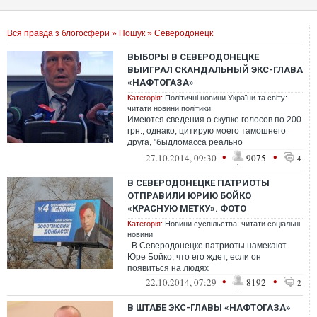
Вся правда з блогосфери
»
Пошук
» Северодонецк
ВЫБОРЫ В СЕВЕРОДОНЕЦКЕ
ВЫИГРАЛ СКАНДАЛЬНЫЙ ЭКС-ГЛАВА
«НАФТОГАЗА»
Категорія:
Політичні новини України та світу:
читати новини політики
Имеются сведения о скупке голосов по 200
грн., однако, цитирую моего тамошнего
друга, "быдломасса реально
проголосовала" за главного нафтогада
•
•
27.10.2014, 09:30
9075
4
страны....
В СЕВЕРОДОНЕЦКЕ ПАТРИОТЫ
ОТПРАВИЛИ ЮРИЮ БОЙКО
«КРАСНУЮ МЕТКУ». ФОТО
Категорія:
Новини суспільства: читати соціальні
новини
В Северодонецке патриоты намекают
Юре Бойко, что его ждет, если он
появиться на людях
•
•
22.10.2014, 07:29
8192
2
В ШТАБЕ ЭКС-ГЛАВЫ «НАФТОГАЗА»