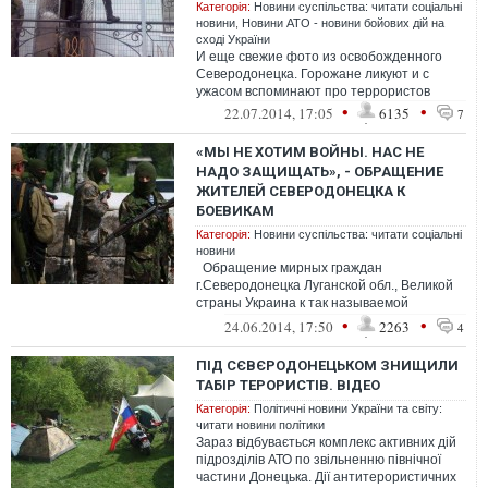
Категорія:
Новини суспільства: читати соціальні
новини
,
Новини АТО - новини бойових дій на
сході України
И еще свежие фото из освобожденного
Северодонецка. Горожане ликуют и с
ужасом вспоминают про террористов
•
•
22.07.2014, 17:05
6135
7
«МЫ НЕ ХОТИМ ВОЙНЫ. НАС НЕ
НАДО ЗАЩИЩАТЬ», - ОБРАЩЕНИЕ
ЖИТЕЛЕЙ СЕВЕРОДОНЕЦКА К
БОЕВИКАМ
Категорія:
Новини суспільства: читати соціальні
новини
Обращение мирных граждан
г.Северодонецка Луганской обл., Великой
страны Украина к так называемой
"самообороне" города
•
•
24.06.2014, 17:50
2263
4
ПІД СЄВЄРОДОНЕЦЬКОМ ЗНИЩИЛИ
ТАБІР ТЕРОРИСТІВ. ВІДЕО
Категорія:
Політичні новини України та світу:
читати новини політики
Зараз відбувається комплекс активних дій
підрозділів АТО по звільненню північної
частини Донецька. Дії антитерористичних