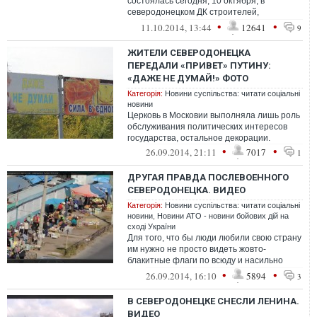
состоялась сегодня, 10 октября, в
северодонецком ДК строителей,
пропускали только по заранее
•
•
11.10.2014, 13:44
12641
9
подготовле...
ЖИТЕЛИ СЕВЕРОДОНЕЦКА
ПЕРЕДАЛИ «ПРИВЕТ» ПУТИНУ:
«ДАЖЕ НЕ ДУМАЙ!» ФОТО
Категорія:
Новини суспільства: читати соціальні
новини
Церковь в Московии выполняла лишь роль
обслуживания политических интересов
государства, остальное декорации.
•
•
26.09.2014, 21:11
7017
1
ДРУГАЯ ПРАВДА ПОСЛЕВОЕННОГО
СЕВЕРОДОНЕЦКА. ВИДЕО
Категорія:
Новини суспільства: читати соціальні
новини
,
Новини АТО - новини бойових дій на
сході України
Для того, что бы люди любили свою страну
им нужно не просто видеть жовто-
блакитные флаги по всюду и насильно
петь гимн по утрам в школе, а
•
•
26.09.2014, 16:10
5894
3
чувствовать...
В СЕВЕРОДОНЕЦКЕ СНЕСЛИ ЛЕНИНА.
ВИДЕО