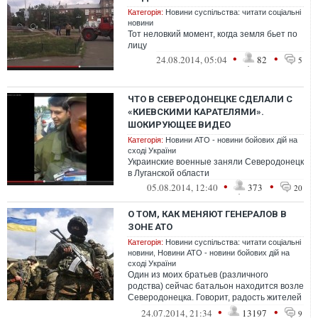
Категорія:
Новини суспільства: читати соціальні
новини
Тот неловкий момент, когда земля бьет по
лицу
•
•
24.08.2014, 05:04
82
5
ЧТО В СЕВЕРОДОНЕЦКЕ СДЕЛАЛИ С
«КИЕВСКИМИ КАРАТЕЛЯМИ».
ШОКИРУЮЩЕЕ ВИДЕО
Категорія:
Новини АТО - новини бойових дій на
сході України
Украинские военные заняли Северодонецк
в Луганской области
•
•
05.08.2014, 12:40
373
20
О ТОМ, КАК МЕНЯЮТ ГЕНЕРАЛОВ В
ЗОНЕ АТО
Категорія:
Новини суспільства: читати соціальні
новини
,
Новини АТО - новини бойових дій на
сході України
Один из моих братьев (различного
родства) сейчас батальон находится возле
Северодонецка. Говорит, радость жителей
по освобождению города - неимоверно ...
•
•
24.07.2014, 21:34
13197
9