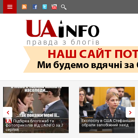
Експослу в США Стефанішині
Підбірка блогожаб та
обрали запобіжний захід
фотоприколів від UAINFO за 7
серпня