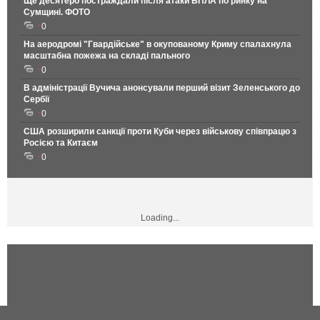
Ще десятеро постраждали після атаки БПЛА по ринку на
Сумщині. ФОТО
0
На аеродромі "Гвардійське" в окупованому Криму спалахнула
масштабна пожежа на складі пального
0
В адміністрації Вучича анонсували перший візит Зеленського до
Сербії
0
США розширили санкції проти Куби через військову співпрацю з
Росією та Китаєм
0
Loading...