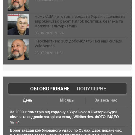
Чому США не готові передати Україні ліцензію на
виробництво ракет Patriot: політика, безпека та
можливі альтернативи
03.08.2026 20:24
Перспектива: ЗСУ добомблять і всі інші склади
Wildberries
23.07.2026 11:31
ОБГОВОРЮВАНЕ
|
ПОПУЛЯРНЕ
День
Місяць
За весь час
За 2000 кілометрів від кордону з Україною: в Єкатеринбурзі
після атаки дронів загорівся склад Wildberries. ФОТО. ВІДЕО
0
Ворог завдав комбінованого удару по Сумах, двоє поранених.