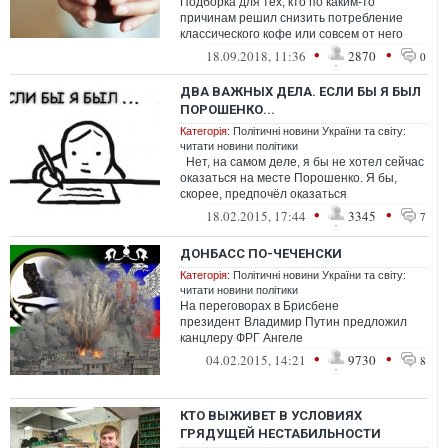
Подборка для тех, кто по каким-то
причинам решил снизить потребление
классического кофе или совсем от него
отказаться, но все равно желает
•
•
18.09.2018, 11:36
2870
0
оставаться ...
ДВА ВАЖНЫХ ДЕЛА. ЕСЛИ БЫ Я БЫЛ
ПОРОШЕНКО...
Категорія:
Політичні новини України та світу:
читати новини політики
Нет, на самом деле, я бы не хотел сейчас
оказаться на месте Порошенко. Я бы,
скорее, предпочёл оказаться
единственной уцелевшей жертвой
•
•
18.02.2015, 17:44
3345
7
корабл...
ДОНБАСС ПО-ЧЕЧЕНСКИ
Категорія:
Політичні новини України та світу:
читати новини політики
На переговорах в Брисбене
президент Владимир Путин предложил
канцлеру ФРГ Ангеле
Меркель «чеченский» вариант...
•
•
04.02.2015, 14:21
9730
8
КТО ВЫЖИВЕТ В УСЛОВИЯХ
ГРЯДУЩЕЙ НЕСТАБИЛЬНОСТИ