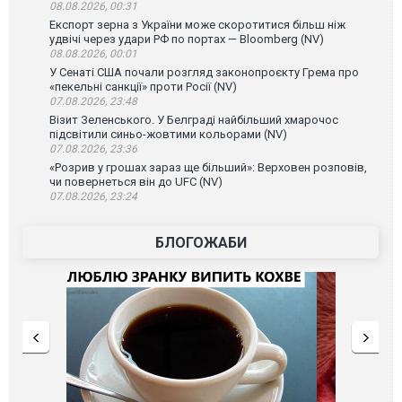
08.08.2026, 00:31
Експорт зерна з України може скоротитися більш ніж
удвічі через удари РФ по портах — Bloomberg (NV)
08.08.2026, 00:01
У Сенаті США почали розгляд законопроєкту Грема про
«пекельні санкції» проти Росії (NV)
07.08.2026, 23:48
Візит Зеленського. У Белграді найбільший хмарочос
підсвітили синьо-жовтими кольорами (NV)
07.08.2026, 23:36
«Розрив у грошах зараз ще більший»: Верховен розповів,
чи повернеться він до UFC (NV)
07.08.2026, 23:24
БЛОГОЖАБИ