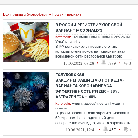
Вся правда з блогосфери
»
Пошук
» вариант
В РОССИИ РЕГИСТРИРУЮТ СВОЙ
ВАРИАНТ MCDONALD'S
Категорія:
Економічні новини: новини економіки
України та світу.
В РФ регистрируют новый логотип,
который очень похож на товарный знак
всемирной сети ресторанов быстрого
питания.
•
•
17.03.2022, 07:28
1899
3
ГОЛУБОВСКАЯ:
ВАКЦИНЫ ЗАЩИЩАЮТ ОТ DELTA-
ВАРИАНТА КОРОНАВИРУСА.
ЭФФЕКТИВНОСТЬ PFIZER – 88%,
ASTRAZENECA – 60%
Категорія:
Новини здоров'я: останні медичні
новини
В целом вариант Delta зарегистрирован в
60 странах. На сегодняшний день
совершенно очевидно, что его заразность
выше, чем у альфа-варианта дикого типа...
•
•
10.06.2021, 12:41
457
1