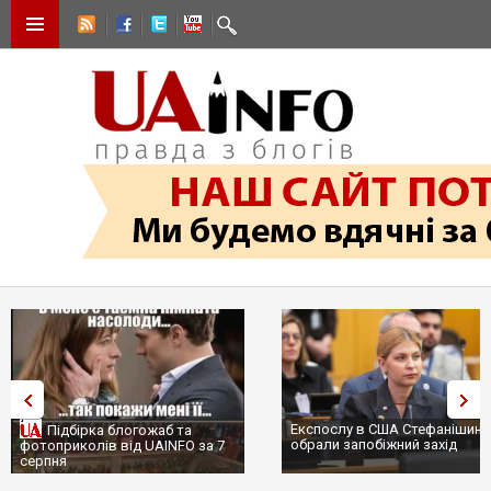
Експослу в США Стефанішині
Підбірка блогожаб та
обрали запобіжний захід
фотоприколів від UAINFO за 7
серпня