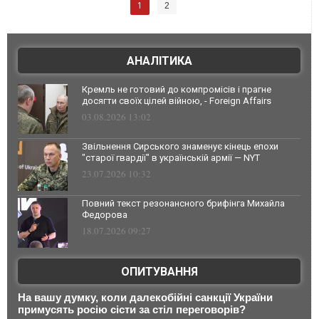
1
2
АНАЛІТИКА
Кремль не готовий до компромісів і прагне
досягти своїх цілей війною, - Foreign Affairs
03.08.2026 13:02
Звільнення Сирського знаменує кінець епохи
"старої гвардії" в українській армії — NYT
23.07.2026 10:32
Повний текст резонансного брифінга Михайла
Федорова
18.07.2026 09:27
ОПИТУВАННЯ
На вашу думку, коли далекобійні санкції України
примусять росію сісти за стіл переговорів?