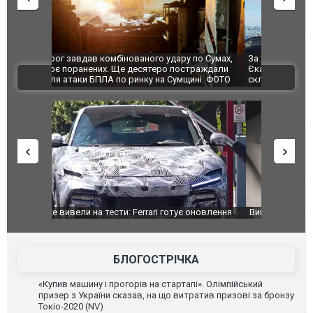
по Сумах,
За 2000 кілометрів від кордону з Україною: в
"Мої іграш
траждали
Єкатеринбурзі після атаки дронів загорівся
суперкарів
ВІДЕО
ині. ФОТО
склад Wildberries. ФОТО. ВІДЕО
оновлення
Вийшов трейлер нової екранізації легендарного
Зеленський
фільму "Афера Томаса Крауна"
перемовин
БЛОГОСТРІЧКА
«Купив машину і прогорів на стартапі». Олімпійський
призер з України сказав, на що витратив призові за бронзу
Токіо-2020 (NV)