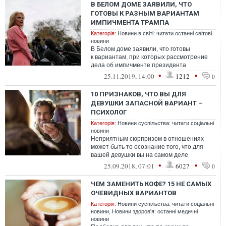
В БЕЛОМ ДОМЕ ЗАЯВИЛИ, ЧТО
ГОТОВЫ К РАЗНЫМ ВАРИАНТАМ
ИМПИЧМЕНТА ТРАМПА
Категорія:
Новини в світі: читати останні світові
новини
В Белом доме заявили, что готовы
к вариантам, при которых рассмотрение
дела об импичменте президента
США Дональда Трампа дойдет до Сената
•
•
25.11.2019, 14:00
1212
0
или не пройд...
10 ПРИЗНАКОВ, ЧТО ВЫ ДЛЯ
ДЕВУШКИ ЗАПАСНОЙ ВАРИАНТ –
ПСИХОЛОГ
Категорія:
Новини суспільства: читати соціальні
новини
Неприятным сюрпризом в отношениях
может быть то осознание того, что для
вашей девушки вы на самом деле
запасной вариант. Как понять это?
•
•
25.09.2018, 07:01
6027
0
ЧЕМ ЗАМЕНИТЬ КОФЕ? 15 НЕ САМЫХ
ОЧЕВИДНЫХ ВАРИАНТОВ
Категорія:
Новини суспільства: читати соціальні
новини
,
Новини здоров'я: останні медичні
новини