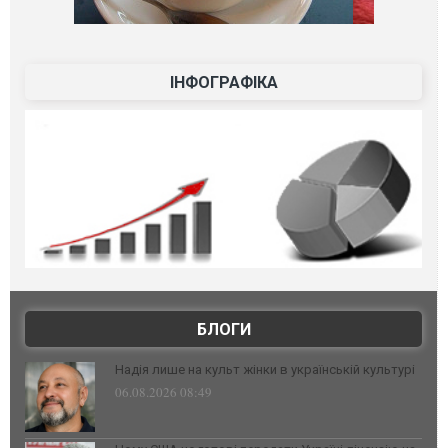
ІНФОГРАФІКА
БЛОГИ
Надія лише на культ жінки в українській культурі
06.08.2026 08:49