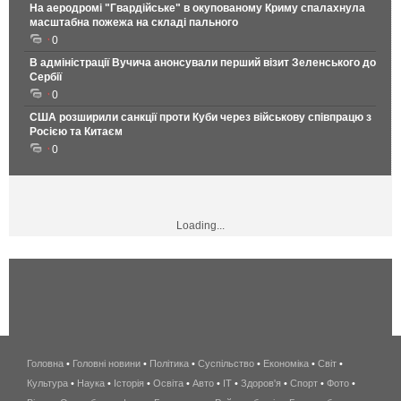
На аеродромі "Гвардійське" в окупованому Криму спалахнула
масштабна пожежа на складі пального
0
В адміністрації Вучича анонсували перший візит Зеленського до
Сербії
0
США розширили санкції проти Куби через військову співпрацю з
Росією та Китаєм
0
Loading...
Головна
•
Головні новини
•
Політика
•
Суспільство
•
Економіка
беспроводной
•
Світ
•
Культура
•
Наука
•
Історія
•
Освіта
•
Авто
•
IT
•
Здоров'я
интернет
•
Спорт
•
Фото
•