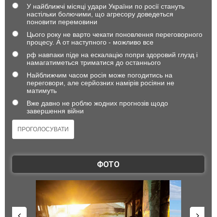
У найближчі місяці удари України по росії стануть
настільки болючими, що агресору доведеться
поновити перемовини
Цього року не варто чекати поновлення переговорного
процесу. А от наступного - можливо все
рф навпаки піде на ескалацію попри здоровий глузд і
намагатиметься триматися до останнього
Найближчим часом росія може погодитись на
переговори, але серйозних намірів росіяни не
матимуть
Вже давно не роблю жодних прогнозів щодо
завершення війни
ФОТО