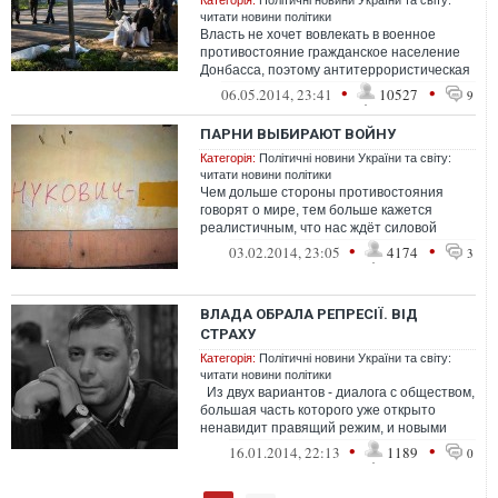
Категорія:
Політичні новини України та світу:
читати новини політики
Власть не хочет вовлекать в военное
противостояние гражданское население
Донбасса, поэтому антитеррористическая
операция продвигается медленно. С...
•
•
06.05.2014, 23:41
10527
9
ПАРНИ ВЫБИРАЮТ ВОЙНУ
Категорія:
Політичні новини України та світу:
читати новини політики
Чем дольше стороны противостояния
говорят о мире, тем больше кажется
реалистичным, что нас ждёт силовой
вариант. Особенно после того, как Виктор
•
•
03.02.2014, 23:05
4174
3
Януко...
ВЛАДА ОБРАЛА РЕПРЕСІЇ. ВІД
СТРАХУ
Категорія:
Політичні новини України та світу:
читати новини політики
Из двух вариантов - диалога с обществом,
большая часть которого уже открыто
ненавидит правящий режим, и новыми
репрессиями, власть выбрала вто...
•
•
16.01.2014, 22:13
1189
0