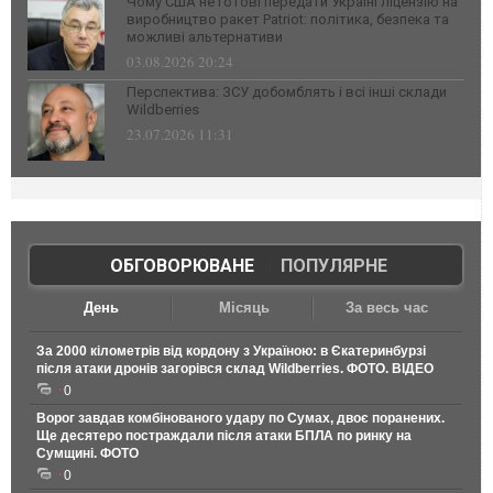
Чому США не готові передати Україні ліцензію на
виробництво ракет Patriot: політика, безпека та
можливі альтернативи
03.08.2026 20:24
Перспектива: ЗСУ добомблять і всі інші склади
Wildberries
23.07.2026 11:31
ОБГОВОРЮВАНЕ
|
ПОПУЛЯРНЕ
День
Місяць
За весь час
За 2000 кілометрів від кордону з Україною: в Єкатеринбурзі
після атаки дронів загорівся склад Wildberries. ФОТО. ВІДЕО
0
Ворог завдав комбінованого удару по Сумах, двоє поранених.
Ще десятеро постраждали після атаки БПЛА по ринку на
Сумщині. ФОТО
0