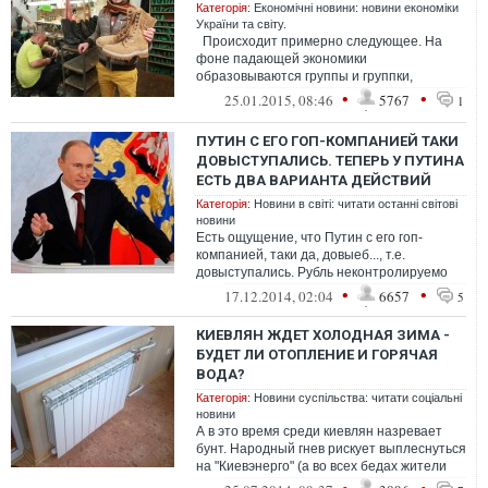
Категорія:
Економічні новини: новини економіки
України та світу.
Происходит примерно следующее. На
фоне падающей экономики
образовываются группы и группки,
которые начинают строить экономику
•
•
25.01.2015, 08:46
5767
1
внутри себя и да...
ПУТИН С ЕГО ГОП-КОМПАНИЕЙ ТАКИ
ДОВЫСТУПАЛИСЬ. ТЕПЕРЬ У ПУТИНА
ЕСТЬ ДВА ВАРИАНТА ДЕЙСТВИЙ
Категорія:
Новини в світі: читати останні світові
новини
Есть ощущение, что Путин с его гоп-
компанией, таки да, довыеб..., т.е.
довыступались. Рубль неконтролируемо
катится вниз. Руководство Центробанка
•
•
17.12.2014, 02:04
6657
5
прин...
КИЕВЛЯН ЖДЕТ ХОЛОДНАЯ ЗИМА -
БУДЕТ ЛИ ОТОПЛЕНИЕ И ГОРЯЧАЯ
ВОДА?
Категорія:
Новини суспільства: читати соціальні
новини
А в это время среди киевлян назревает
бунт. Народный гнев рискует выплеснуться
на "Киевэнерго" (а во всех бедах жители
винят именно эту корпорацию) в ...