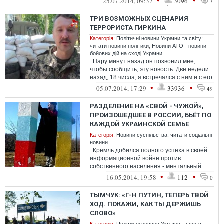
•
•
25.07.2014, 09:37
3096
7
ТРИ ВОЗМОЖНЫХ СЦЕНАРИЯ
ТЕРРОРИСТА ГИРКИНА
Категорія:
Політичні новини України та світу:
читати новини політики
,
Новини АТО - новини
бойових дій на сході України
Пару минут назад он позвонил мне,
чтобы сообщить, эту новость. Две недели
назад, 18 числа, я встречался с ним и с его
женой, и сказал, что вой...
•
•
05.07.2014, 17:29
33936
49
РАЗДЕЛЕНИЕ НА «СВОЙ - ЧУЖОЙ»,
ПРОИЗОШЕДШЕЕ В РОССИИ, БЬЁТ ПО
КАЖДОЙ УКРАИНСКОЙ СЕМЬЕ
Категорія:
Новини суспільства: читати соціальні
новини
Кремль добился полного успеха в своей
информационной войне против
собственного населения - ментальный
разрыв между украинцами и русскими
•
•
16.05.2014, 19:58
112
0
дошёл...
ТЫМЧУК: «Г-Н ПУТИН, ТЕПЕРЬ ТВОЙ
ХОД. ПОКАЖИ, КАК ТЫ ДЕРЖИШЬ
СЛОВО»