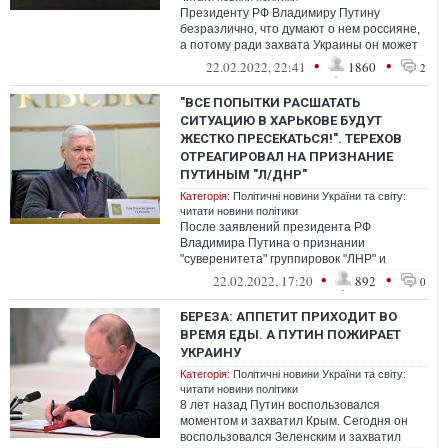
Президенту РФ Владимиру Путину
безразлично, что думают о нем россияне,
а потому ради захвата Украины он может
совершать провокации и на территории
•
•
22.02.2022, 22:41
1860
2
Рос...
"ВСЕ ПОПЫТКИ РАСШАТАТЬ
СИТУАЦИЮ В ХАРЬКОВЕ БУДУТ
ЖЕСТКО ПРЕСЕКАТЬСЯ!". ТЕРЕХОВ
ОТРЕАГИРОВАЛ НА ПРИЗНАНИЕ
ПУТИНЫМ "Л/ДНР"
Категорія:
Політичні новини України та світу:
читати новини політики
После заявлений президента РФ
Владимира Путина о признании
"суверенитета" группировок "ЛНР" и
"ДНР" и вводе российских войск в ОРДЛО
•
•
22.02.2022, 17:20
892
0
мэр Харькова Игор...
БЕРЕЗА: АППЕТИТ ПРИХОДИТ ВО
ВРЕМЯ ЕДЫ. А ПУТИН ПОЖИРАЕТ
УКРАИНУ
Категорія:
Політичні новини України та світу:
читати новини політики
8 лет назад Путин воспользовался
моментом и захватил Крым. Сегодня он
воспользовался Зеленским и захватил