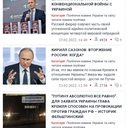
КОНВЕНЦИОНАЛЬНОЙ ВОЙНЫ С
УКРАИНОЙ
Категорія:
Політичні новини України та світу:
читати новини політики
Русский фюрер озвучил часть своей
уточненной идейно-политической
концепции четвертой мировой гибридной
войны против Запада, а стало быть и
•
•
23.02.2022, 14:40
4928
5
против Укра...
КИРИЛЛ САЗОНОВ: ВТОРЖЕНИЕ
РОССИИ. КОГДА?
Категорія:
Політичні новини України та світу:
читати новини політики
Итак, что мы имеем по планам Кремля в
отношении Украины? вчера мы задали
себе простой вопрос - достиг ли Путин
своих целей в украинской компании? И
•
•
23.02.2022, 12:50
2738
3
да...
"ПУТИНУ АБСОЛЮТНО ВСЕ РАВНО".
ДЛЯ ЗАХВАТА УКРАИНЫ ГЛАВА
КРЕМЛЯ СПОСОБЕН НА ПРОВОКАЦИИ
ПРОТИВ ГРАЖДАН РФ – ИСТОРИК
ФЕЛЬШТИНСКИЙ
Категорія:
Політичні новини України та світу:
читати новини політики