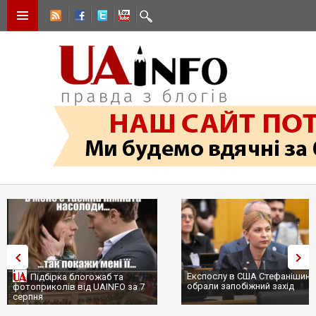
Експослу в США Стефанішині
Підбірка блогожаб та
обрали запобіжний захід
фотоприколів від UAINFO за 7
серпня