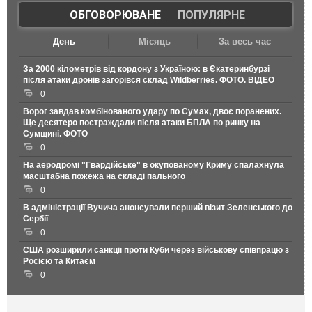
ОБГОВОРЮВАНЕ
|
ПОПУЛЯРНЕ
День
Місяць
За весь час
За 2000 кілометрів від кордону з Україною: в Єкатеринбурзі
після атаки дронів загорівся склад Wildberries. ФОТО. ВІДЕО
0
Ворог завдав комбінованого удару по Сумах, двоє поранених.
Ще десятеро постраждали після атаки БПЛА по ринку на
Сумщині. ФОТО
0
На аеродромі "Гвардійське" в окупованому Криму спалахнула
масштабна пожежа на складі пального
0
В адміністрації Вучича анонсували перший візит Зеленського до
Сербії
0
США розширили санкції проти Куби через військову співпрацю з
Росією та Китаєм
0