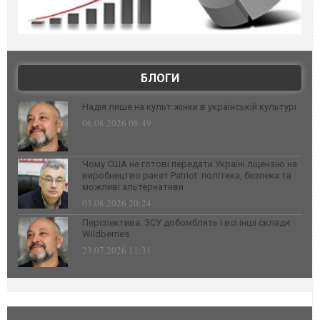
БЛОГИ
Надія лише на культ жінки в українській культурі
06.08.2026 08:49
Чому США не готові передати Україні ліцензію на
виробництво ракет Patriot: політика, безпека та
можливі альтернативи
03.08.2026 20:24
Перспектива: ЗСУ добомблять і всі інші склади
Wildberries
23.07.2026 11:31