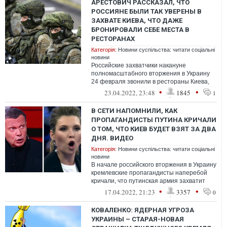
АРЕСТОВИЧ РАССКАЗАЛ, ЧТО
РОССИЯНЕ БЫЛИ ТАК УВЕРЕНЫ В
ЗАХВАТЕ КИЕВА, ЧТО ДАЖЕ
БРОНИРОВАЛИ СЕБЕ МЕСТА В
РЕСТОРАНАХ
Категорія:
Новини суспільства: читати соціальні
новини
Российские захватчики накануне
полномасштабного вторжения в Украину
24 февраля звонили в рестораны Киева,
чтобы зарезервировать столики на
•
•
23.04.2022, 23:48
1845
1
выходные
В СЕТИ НАПОМНИЛИ, КАК
ПРОПАГАНДИСТЫ ПУТИНА КРИЧАЛИ
О ТОМ, ЧТО КИЕВ БУДЕТ ВЗЯТ ЗА ДВА
ДНЯ. ВИДЕО
Категорія:
Новини суспільства: читати соціальні
новини
В начале российского вторжения в Украину
кремлевские пропагандисты наперебой
кричали, что путинская армия захватит
Киев в считанные дни. Теперь рашист...
•
•
17.04.2022, 21:23
3357
0
КОВАЛЕНКО: ЯДЕРНАЯ УГРОЗА
УКРАИНЫ – СТАРАЯ-НОВАЯ