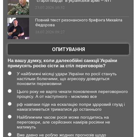
"старої гвардії" в українській армії — NYT
23.07.2026 10:32
Повний текст резонансного брифінга Михайла
Федорова
18.07.2026 09:27
ОПИТУВАННЯ
На вашу думку, коли далекобійні санкції України
примусять росію сісти за стіл переговорів?
У найближчі місяці удари України по росії стануть
настільки болючими, що агресору доведеться
поновити перемовини
Цього року не варто чекати поновлення переговорного
процесу. А от наступного - можливо все
рф навпаки піде на ескалацію попри здоровий глузд і
намагатиметься триматися до останнього
Найближчим часом росія може погодитись на
переговори, але серйозних намірів росіяни не
матимуть
Вже давно не роблю жодних прогнозів щодо