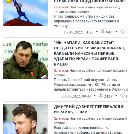
СТРАШИЛКА ТЩЕДУШНОГО КРЕМЛЯ
Категорія:
Політичні новини України та світу:
читати новини політики
Я так понимаю у Путина ни дня без
оправдания провального вторжения в
Украину.
•
•
13.04.2022, 14:28
945
0
"МЫ НАПАЛИ, КАК ФАШИСТЫ":
ПРЕДАТЕЛЬ ИЗ КРЫМА РАССКАЗАЛ,
КАК БЫЛИ НАНЕСЕНЫ ПЕРВЫЕ
УДАРЫ ПО УКРАИНЕ 24 ФЕВРАЛЯ.
ВИДЕО
Категорія:
Новини суспільства: читати соціальні
новини
Пленный российский оккупант Игорь
Руденко рассказал, что ВС РФ активно
начали готовиться к вторжению в Украину с
территории временно оккупированного К...
•
•
20.03.2022, 09:44
2427
1
ДМИТРИЙ ДУБИЛЕТ ПЕРЕБРАЛСЯ В
ИЗРАИЛЬ, – СМИ
Категорія:
Новини суспільства: читати соціальні
новини
Бывший совладелец monobanka,
основатель необанков в других странах,