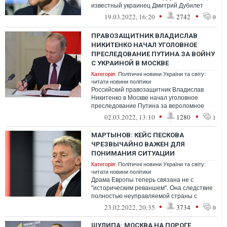
известный украинец Дмитрий Дубилет
обустроился в Израиле и по информации
•
•
19.03.2022, 16:20
2742
0
издания "...
ПРАВОЗАЩИТНИК ВЛАДИСЛАВ
НИКИТЕНКО НАЧАЛ УГОЛОВНОЕ
ПРЕСЛЕДОВАНИЕ ПУТИНА ЗА ВОЙНУ
С УКРАИНОЙ В МОСКВЕ
Категорія:
Політичні новини України та світу:
читати новини політики
Российский правозащитник Владислав
Никитенко в Москве начал уголовное
преследование Путина за вероломное
преступное широкомасштабное военное
•
•
02.03.2022, 13:10
1280
1
вторжение...
МАРТЫНОВ: КЕЙС ПЕСКОВА
ЧРЕЗВЫЧАЙНО ВАЖЕН ДЛЯ
ПОНИМАНИЯ СИТУАЦИИ
Категорія:
Політичні новини України та світу:
читати новини політики
Драма Европы теперь связана не с
"историческим реваншем". Она следствие
полностью неуправляемой страны с
ядерными ракетами, угрожающей не
•
•
23.02.2022, 20:35
3734
0
только своим...
ШУЛИПА: МОСКВА НА ПОРОГЕ