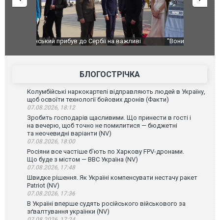
ливі
"Вони воюють, самі хочуть воювати, бо дурні": у
В окупован
Чернівцях водія маршрутки звільнили після
порт: над 
зневажливих слів про українських захисників.
ВІДЕО
ВІДЕО
БЛОГОСТРІЧКА
Колумбійські наркокартелі відправляють людей в Україну,
щоб освоїти технології бойових дронів (Факти)
07.08.2026, 18:12
Зробить господарів щасливими. Що принести в гості і
на вечерю, щоб точно не помилитися — бюджетні
та неочевидні варіанти (NV)
07.08.2026, 18:00
Росіяни все частіше бʼють по Харкову FPV-дронами.
Що буде з містом — ВВС Україна (NV)
07.08.2026, 17:48
Швидке рішення. Як Україні компенсувати нестачу ракет
Patriot (NV)
07.08.2026, 17:36
В Україні вперше судять російського військового за
зґвалтування українки (NV)
07.08.2026, 17:24