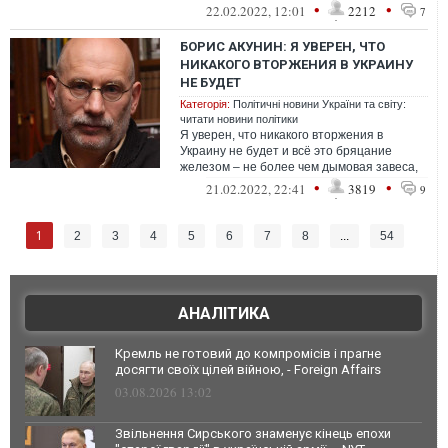
ОРДЛО.
•
•
22.02.2022, 12:01
2212
7
БОРИС АКУНИН: Я УВЕРЕН, ЧТО
НИКАКОГО ВТОРЖЕНИЯ В УКРАИНУ
НЕ БУДЕТ
Категорія:
Політичні новини України та світу:
читати новини політики
Я уверен, что никакого вторжения в
Украину не будет и всё это бряцание
железом – не более чем дымовая завеса,
чтобы оттягать Донбасс, и так уже оккупи...
•
•
21.02.2022, 22:41
3819
9
1
2
3
4
5
6
7
8
...
54
АНАЛІТИКА
Кремль не готовий до компромісів і прагне
досягти своїх цілей війною, - Foreign Affairs
03.08.2026 13:02
Звільнення Сирського знаменує кінець епохи