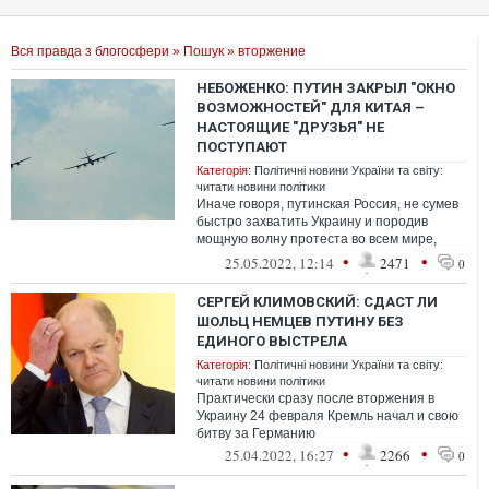
Вся правда з блогосфери
»
Пошук
» вторжение
НЕБОЖЕНКО: ПУТИН ЗАКРЫЛ "ОКНО
ВОЗМОЖНОСТЕЙ" ДЛЯ КИТАЯ –
НАСТОЯЩИЕ "ДРУЗЬЯ" НЕ
ПОСТУПАЮТ
Категорія:
Політичні новини України та світу:
читати новини політики
Иначе говоря, путинская Россия, не сумев
быстро захватить Украину и породив
мощную волну протеста во всем мире,
ухудшила шансы Пекина легко решить
•
•
25.05.2022, 12:14
2471
0
"та...
СЕРГЕЙ КЛИМОВСКИЙ: СДАСТ ЛИ
ШОЛЬЦ НЕМЦЕВ ПУТИНУ БЕЗ
ЕДИНОГО ВЫСТРЕЛА
Категорія:
Політичні новини України та світу:
читати новини політики
Практически сразу после вторжения в
Украину 24 февраля Кремль начал и свою
битву за Германию
•
•
25.04.2022, 16:27
2266
0