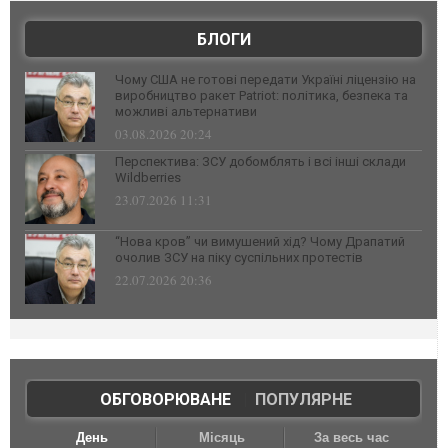
БЛОГИ
Чому США не готові передати Україні ліцензію на
виробництво ракет Patriot: політика, безпека та
можливі альтернативи
03.08.2026 20:24
Перспектива: ЗСУ добомблять і всі інші склади
Wildberries
23.07.2026 11:31
“Нова кров” чи вимушений хід? Чому Драпатий
очолив ЗСУ на піку суспільних протестів
22.07.2026 20:36
ОБГОВОРЮВАНЕ
|
ПОПУЛЯРНЕ
День
Місяць
За весь час