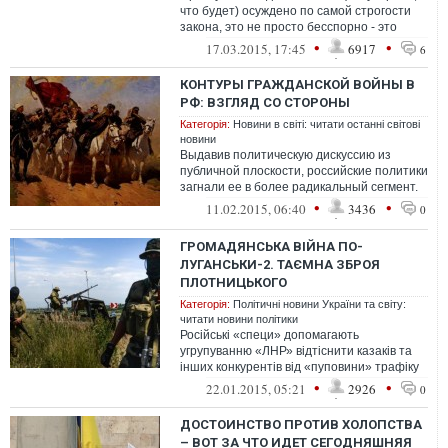
что будет) осуждено по самой строгости
закона, это не просто бесспорно - это
железно. Виновные (если вина будет...
•
•
17.03.2015, 17:45
6917
6
КОНТУРЫ ГРАЖДАНСКОЙ ВОЙНЫ В
РФ: ВЗГЛЯД СО СТОРОНЫ
Категорія:
Новини в світі: читати останні світові
новини
Выдавив политическую дискуссию из
публичной плоскости, российские политики
загнали ее в более радикальный сегмент.
И в ответ на лозунги можно получить...
•
•
11.02.2015, 06:40
3436
0
ГРОМАДЯНСЬКА ВІЙНА ПО-
ЛУГАНСЬКИ-2. ТАЄМНА ЗБРОЯ
ПЛОТНИЦЬКОГО
Категорія:
Політичні новини України та світу:
читати новини політики
Російські «специ» допомагають
угрупуванню «ЛНР» відтіснити казаків та
інших конкурентів від «пуповини» трафіку
&nd...
•
•
22.01.2015, 05:21
2926
0
ДОСТОИНСТВО ПРОТИВ ХОЛОПСТВА
– ВОТ ЗА ЧТО ИДЕТ СЕГОДНЯШНЯЯ