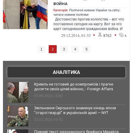
ВОЙНА
Категорія:
Політичні новини України та світу:
читати новини політики
Достоинство против холопства – вот что
поставлено сегодня на карту. Вот за что
идет сегодняшняя гражданская война. И
понятно, что наши г...
•
•
29.12.2014, 01:33
8762
4
2
1
3
4
5
АНАЛІТИКА
Кремль не готовий до компромісів і прагне
досягти своїх цілей війною, - Foreign Affairs
03.08.2026 13:02
Звільнення Сирського знаменує кінець епохи
"старої гвардії" в українській армії — NYT
23.07.2026 10:32
Повний текст резонансного брифінга Михайла