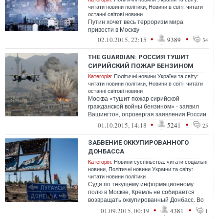
читати новини політики
,
Новини в світі: читати
останні світові новини
Путин хочет весь терроризм мира
привести в Москву
•
•
02.10.2015, 22:15
9389
34
THE GUARDIAN: РОССИЯ ТУШИТ
СИРИЙСКИЙ ПОЖАР БЕНЗИНОМ
Категорія:
Політичні новини України та світу:
читати новини політики
,
Новини в світі: читати
останні світові новини
Москва «тушит пожар сирийской
гражданской войны бензином» - заявил
Вашингтон, опровергая заявления России
о том, что целью первых авиаударов,
•
•
01.10.2015, 14:18
5241
25
нанесенн...
ЗАБВЕНИЕ ОККУПИРОВАННОГО
ДОНБАССА
Категорія:
Новини суспільства: читати соціальні
новини
,
Політичні новини України та світу:
читати новини політики
Судя по текущему информационному
полю в Москве, Кремль не собирается
возвращать оккупированный Донбасс. Во
всяком случае, в ближайшее время. Это
•
•
01.09.2015, 00:19
4381
1
показ...