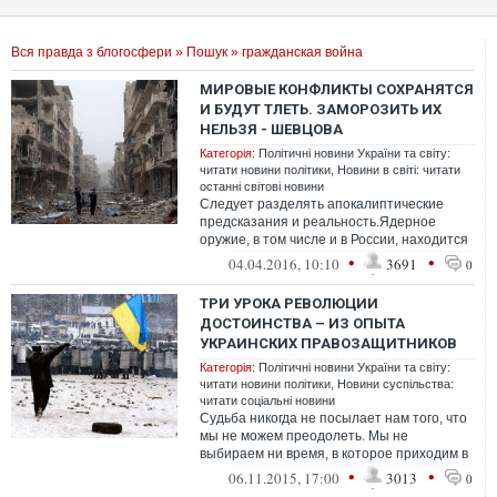
Вся правда з блогосфери
»
Пошук
» гражданская война
МИРОВЫЕ КОНФЛИКТЫ СОХРАНЯТСЯ
И БУДУТ ТЛЕТЬ. ЗАМОРОЗИТЬ ИХ
НЕЛЬЗЯ - ШЕВЦОВА
Категорія:
Політичні новини України та світу:
читати новини політики
,
Новини в світі: читати
останні світові новини
Следует разделять апокалиптические
предсказания и реальность.Ядерное
оружие, в том числе и в России, находится
под жестким контролем и в рамках
•
•
04.04.2016, 10:10
3691
0
междун...
ТРИ УРОКА РЕВОЛЮЦИИ
ДОСТОИНСТВА – ИЗ ОПЫТА
УКРАИНСКИХ ПРАВОЗАЩИТНИКОВ
Категорія:
Політичні новини України та світу:
читати новини політики
,
Новини суспільства:
читати соціальні новини
Судьба никогда не посылает нам того, что
мы не можем преодолеть. Мы не
выбираем ни время, в которое приходим в
этот мир, ни страну, в которой нам сужд...
•
•
06.11.2015, 17:00
3013
0