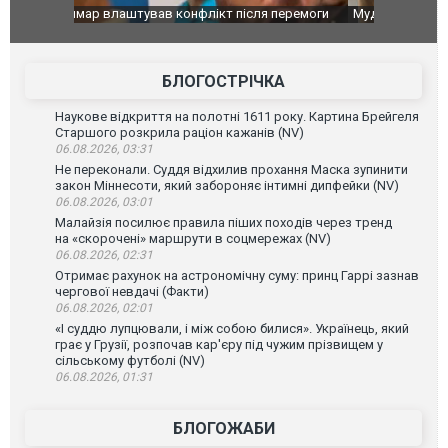
перемоги
Мудрик провів перший матч за "Челсі" після
Українські
допінгової дискваліфікації. ВІДЕО
під час лік
Франції
БЛОГОСТРІЧКА
Наукове відкриття на полотні 1611 року. Картина Брейгеля
Старшого розкрила раціон кажанів (NV)
06.08.2026, 03:31
Не переконали. Суддя відхилив прохання Маска зупинити
закон Міннесоти, який забороняє інтимні дипфейки (NV)
06.08.2026, 03:01
Малайзія посилює правила піших походів через тренд
на «скорочені» маршрути в соцмережах (NV)
06.08.2026, 02:31
Отримає рахунок на астрономічну суму: принц Гаррі зазнав
чергової невдачі (Факти)
06.08.2026, 02:01
«І суддю лупцювали, і між собою билися». Українець, який
грає у Грузії, розпочав кар'єру під чужим прізвищем у
сільському футболі (NV)
06.08.2026, 01:31
БЛОГОЖАБИ