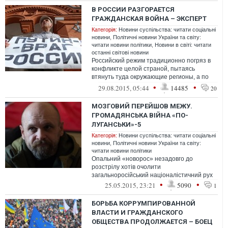
В РОССИИ РАЗГОРАЕТСЯ
ГРАЖДАНСКАЯ ВОЙНА – ЭКСПЕРТ
Категорія:
Новини суспільства: читати соціальні
новини
,
Політичні новини України та світу:
читати новини політики
,
Новини в світі: читати
останні світові новини
Российский режим традиционно погряз в
конфликте целой страной, пытаясь
втянуть туда окружающие регионы, а по
возможности - и весь внешний мир.
•
•
29.08.2015, 05:44
14485
20
МОЗГОВИЙ ПЕРЕЙШОВ МЕЖУ.
ГРОМАДЯНСЬКА ВІЙНА «ПО-
ЛУГАНСЬКИ»-5
Категорія:
Новини суспільства: читати соціальні
новини
,
Політичні новини України та світу:
читати новини політики
Опальний «новорос» незадовго до
розстрілу хотів очолити
загальноросійський націоналістичний рух
•
•
25.05.2015, 23:21
5090
1
БОРЬБА КОРРУМПИРОВАННОЙ
ВЛАСТИ И ГРАЖДАНСКОГО
ОБЩЕСТВА ПРОДОЛЖАЕТСЯ – БОЕЦ