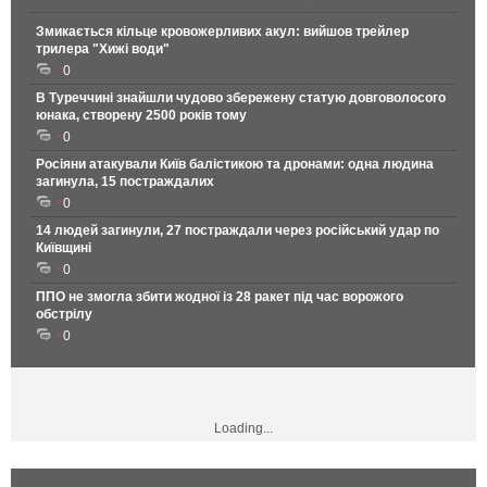
Змикається кільце кровожерливих акул: вийшов трейлер
трилера "Хижі води"
0
В Туреччині знайшли чудово збережену статую довговолосого
юнака, створену 2500 років тому
0
Росіяни атакували Київ балістикою та дронами: одна людина
загинула, 15 постраждалих
0
14 людей загинули, 27 постраждали через російський удар по
Київщині
0
ППО не змогла збити жодної із 28 ракет під час ворожого
обстрілу
0
Loading...