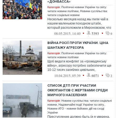
«ДОНБАССА»
Категорія:
Політичні новини України та світу:
читати новини політики
,
Новини суспільства:
читати соціальні новини
Несколько месяцев назад мы пили чай в
нашем маленьком походном штабе,
который расположили в Мироновском, что
на Дебальцевской трассе - это было где-
•
•
08.05.2015, 14:40
5393
0
то...
ВІЙНА РОСІЇ ПРОТИ УКРАЇНИ. ЦІНА
ШАНТАЖУ АГРЕСОРА
Категорія:
Політичні новини України та світу:
читати новини політики
Щоб видати конфлікт за «громадянську
війну», агресору потрібно забезпечити ще
10-12 тисяч загиблих цивільних,
приховуючи при цьому втрати ...
•
•
10.04.2015, 05:39
6071
2
СПИСОК ДТП ПРИ УЧАСТИИ
ОККУПАНТОВ С ЖЕРТВАМИ СРЕДИ
МИРНОГО НАСЕЛЕНИЯ
Категорія:
Новини суспільства: читати соціальні
новини
,
Надзвичайні події України та світу.
,
Новини АТО - новини бойових дій на сході
України
Преступление должно быть (и я уверена,