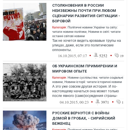
СТОЛКНОВЕНИЯ В РОССИИ
НЕИЗБЕЖНЫ ПОЧТИ ПРИ ЛЮБОМ
СЦЕНАРИИ РАЗВИТИЯ СИТУАЦИИ -
БОРОВОЙ
Категорія:
Політичні новини України та світу:
читати новини політики
,
Новини в світі: читати
останні світові новини
Так не хочется видеть кровавые трупы на
улицах, даже, если это политические
оппоненты.
•
•
16.10.2015, 07:17
5252
19
ОБ УКРАИНСКОМ ПРИМИРЕНИИ И
МИРОВОМ ОПЫТЕ
Категорія:
Новини суспільства: читати соціальні
новини
,
Новини історії: читати історичні новини
А это уже совсем другая история. И по-
настоящему начаться она может только
после явного (само)осуждения страны-
агрессора и отказа этой страны (или ее ...
•
•
04.10.2015, 00:23
3971
1
РУССКИЕ ВЕРНУТСЯ С ВОЙНЫ
ДОМОЙ В ГРОБАХ, - СИРИЙСКИЙ
БЕЖЕНЕЦ
Категорія:
Політичні новини України та світу: