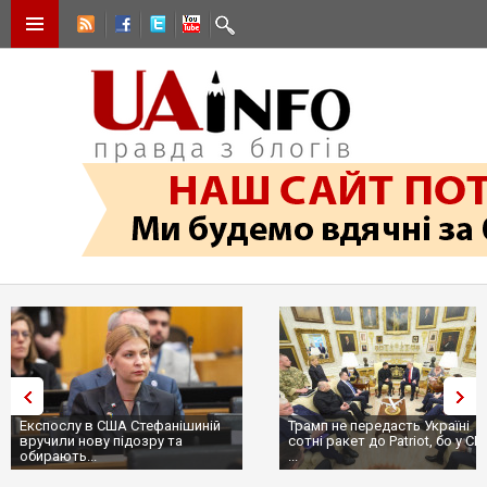
Експослу в США Стефанішиній
Трамп не передасть Україні
вручили нову підозру та
сотні ракет до Patriot, бо у С
обирають...
...