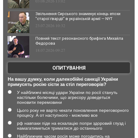
03.08.2026 13:02
Звільнення Сирського знаменує кінець епохи
"старої гвардії" в українській армії — NYT
23.07.2026 10:32
Повний текст резонансного брифінга Михайла
Федорова
18.07.2026 09:27
ОПИТУВАННЯ
На вашу думку, коли далекобійні санкції України
примусять росію сісти за стіл переговорів?
У найближчі місяці удари України по росії стануть
настільки болючими, що агресору доведеться
поновити перемовини
Цього року не варто чекати поновлення переговорного
процесу. А от наступного - можливо все
рф навпаки піде на ескалацію попри здоровий глузд і
намагатиметься триматися до останнього
Найближчим часом росія може погодитись на