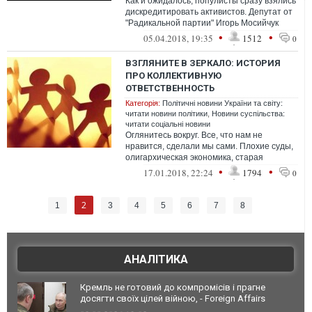
Как и ожидалось, популисты сразу взялись
дискредитировать активистов. Депутат от
"Радикальной партии" Игорь Мосийчук
назвал их "иностранными агентами"...
•
•
05.04.2018, 19:35
1512
0
ВЗГЛЯНИТЕ В ЗЕРКАЛО: ИСТОРИЯ
ПРО КОЛЛЕКТИВНУЮ
ОТВЕТСТВЕННОСТЬ
Категорія:
Політичні новини України та світу:
читати новини політики
,
Новини суспільства:
читати соціальні новини
Оглянитесь вокруг. Все, что нам не
нравится, сделали мы сами. Плохие суды,
олигархическая экономика, старая
коммуналка – это все благодаря нам. Нам
•
•
17.01.2018, 22:24
1794
0
ка...
2
1
3
4
5
6
7
8
АНАЛІТИКА
Кремль не готовий до компромісів і прагне
досягти своїх цілей війною, - Foreign Affairs