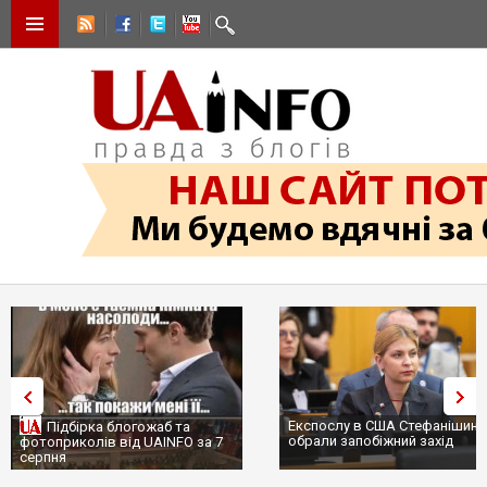
Експослу в США Стефанішині
Підбірка блогожаб та
обрали запобіжний захід
фотоприколів від UAINFO за 7
серпня