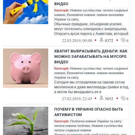
ВИДЕО
Категорія:
Новини суспільства: читати соціальні
новини
,
Економічні новини: новини економіки
України та світу.
Обычные граждане, объединив усилия,
могут потеснить олигархов с энергорынка.
Откусить кусок пирога у Ахметова, который
сегодня много вкладывается в ал...
•
•
22.03.2019, 00:00
4372
0
ХВАТИТ ВЫБРАСЫВАТЬ ДЕНЬГИ: КАК
МОЖНО ЗАРАБАТЫВАТЬ НА МУСОРЕ.
ВИДЕО
Категорія:
Новини суспільства: читати соціальні
новини
,
Економічні новини: новини економіки
України та світу.
Сегодня мы отправляем на свалки сотни
миллионов и даже миллиарды гривен в год,
а могли бы вкладывать их в
благоустройство. Только представьте,
•
•
27.02.2019, 22:45
3652
0
насколь...
ПОЧЕМУ В УКРАИНЕ ОПАСНО БЫТЬ
АКТИВИСТОМ
Категорія:
Політичні новини України та світу:
читати новини політики
,
Новини суспільства:
читати соціальні новини