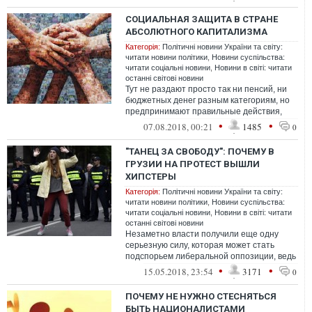
ничег...
СОЦИАЛЬНАЯ ЗАЩИТА В СТРАНЕ
АБСОЛЮТНОГО КАПИТАЛИЗМА
Категорія:
Політичні новини України та світу:
читати новини політики
,
Новини суспільства:
читати соціальні новини
,
Новини в світі: читати
останні світові новини
Тут не раздают просто так ни пенсий, ни
бюджетных денег разным категориям, но
предпринимают правильные действия,
общество и власть совместно действуют...
•
•
07.08.2018, 00:21
1485
0
"ТАНЕЦ ЗА СВОБОДУ": ПОЧЕМУ В
ГРУЗИИ НА ПРОТЕСТ ВЫШЛИ
ХИПСТЕРЫ
Категорія:
Політичні новини України та світу:
читати новини політики
,
Новини суспільства:
читати соціальні новини
,
Новини в світі: читати
останні світові новини
Незаметно власти получили еще одну
серьезную силу, которая может стать
подспорьем либеральной оппозиции, ведь
протестовали в эти дни не только в
•
•
15.05.2018, 23:54
3171
0
Тбили...
ПОЧЕМУ НЕ НУЖНО СТЕСНЯТЬСЯ
БЫТЬ НАЦИОНАЛИСТАМИ