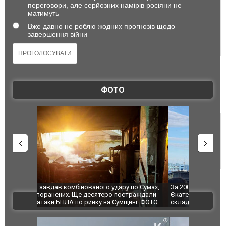
переговори, але серйозних намірів росіяни не
матимуть
Вже давно не роблю жодних прогнозів щодо
завершення війни
ФОТО
по Сумах,
За 2000 кілометрів від кордону з Україною: в
"Мої іграш
траждали
Єкатеринбурзі після атаки дронів загорівся
суперкарів
ВІДЕО
ині. ФОТО
склад Wildberries. ФОТО. ВІДЕО