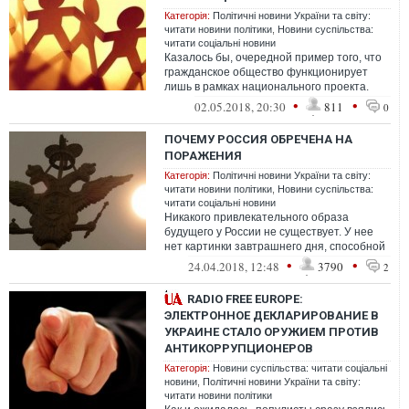
Категорія:
Політичні новини України та світу:
читати новини політики
,
Новини суспільства:
читати соціальні новини
Казалось бы, очередной пример того, что
гражданское общество функционирует
лишь в рамках национального проекта.
Причем пример наглядный – не какой-то ...
•
•
02.05.2018, 20:30
811
0
ПОЧЕМУ РОССИЯ ОБРЕЧЕНА НА
ПОРАЖЕНИЯ
Категорія:
Політичні новини України та світу:
читати новини політики
,
Новини суспільства:
читати соціальні новини
Никакого привлекательного образа
будущего у России не существует. У нее
нет картинки завтрашнего дня, способной
увлечь и мобилизовать. У нее нет идеи ...
•
•
24.04.2018, 12:48
3790
2
RADIO FREE EUROPE:
ЭЛЕКТРОННОЕ ДЕКЛАРИРОВАНИЕ В
УКРАИНЕ СТАЛО ОРУЖИЕМ ПРОТИВ
АНТИКОРРУПЦИОНЕРОВ
Категорія:
Новини суспільства: читати соціальні
новини
,
Політичні новини України та світу:
читати новини політики