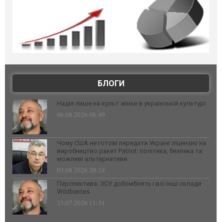
БЛОГИ
Надія лише на культ жінки в українській культурі
06.08.2026 08:49
Чому США не готові передати Україні ліцензію на
виробництво ракет Patriot: політика, безпека та
можливі альтернативи
03.08.2026 20:24
Перспектива: ЗСУ добомблять і всі інші склади
Wildberries
23.07.2026 11:31