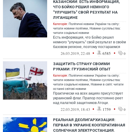
КАЗАНСКИЙ: ЕСТЬ ИНФОРМАЦИЯ,
ЧТО БОЙКО РЕШИЛ НЕМНОГО
"УЛУЧШИТЬ" СВОЙ РЕЗУЛЬТАТ НА
ЛУГАНЩИНЕ
Категорія:
Політичні новини України та світу:
читати новини політики
,
Новини суспільства:
читати соціальні новини
Есть информация, что Бойко решил
немного "улучшить" свой результат в своём
базовом регионе, поэтому постараемся
испортить им этот праздник. Подтягивае...
•
•
26.03.2019, 22:48
6585
0
ЗАЩИТИТЬ СТРАНУ СВОИМИ
РУКАМИ: ГРУЗИНСКИЙ ОПЫТ
Категорія:
Політичні новини України та світу:
читати новини політики
,
Новини суспільства:
читати соціальні новини
,
Новини в світі: читати
останні світові новини
Практически на всех акциях присутствует
украинский флаг. Прапор постоянно реет
над палаткой защитников Атоци.
Участники движения уверены в том, что
•
•
22.03.2019, 18:43
1759
0
он...
РЕАЛЬНАЯ ДЕОЛИГАРХИЗАЦИЯ:
ПЕРВАЯ В УКРАИНЕ КООПЕРАТИВНАЯ
СОЛНЕЧНАЯ ЭЛЕКТРОСТАНЦИЯ.