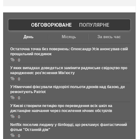
ОБГОВОРЮВАНЕ
|
ПОПУЛЯРНЕ
День
Місяць
За весь час
Остаточна точка без повернень: Олександр Усік анонсував свій
прощальний поєдинок
0
У яких випадках доведеться замінити радянське свідоцтво про
народження: роз'яснення Мін'юсту
0
У Німеччині фіксували підозрілі польоти дронів над базою, де
ремонтують Patriot
0
У Києві створили петицію про переведення всіх шкіл на
дистанціне навчання через посилення нічних обстрілів
0
Netflix поселив людину у білборді, що рекламує фантастичний
фільм "Останній дім"
0