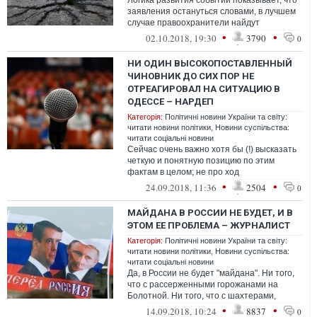
Логика развития событий показывает, что
заявления остануться словами, в лучшем
случае правоохранители найдут
исполнителей. А вот заказчики могут
•
•
02.10.2018, 19:30
3790
0
чувст...
НИ ОДИН ВЫСОКОПОСТАВЛЕННЫЙ
ЧИНОВНИК ДО СИХ ПОР НЕ
ОТРЕАГИРОВАЛ НА СИТУАЦИЮ В
ОДЕССЕ – НАРДЕП
Категорія:
Політичні новини України та світу:
читати новини політики
,
Новини суспільства:
читати соціальні новини
Сейчас очень важно хотя бы (!) высказать
четкую и понятную позицию по этим
фактам в целом; не про ход
расследования – об этом скажут и так, на
•
•
24.09.2018, 11:36
2504
0
местром...
МАЙДАНА В РОССИИ НЕ БУДЕТ, И В
ЭТОМ ЕЕ ПРОБЛЕМА – ЖУРНАЛИСТ
Категорія:
Політичні новини України та світу:
читати новини політики
,
Новини суспільства:
читати соціальні новини
Да, в России не будет "майдана". Ни того,
что с рассерженными горожанами на
Болотной. Ни того, что с шахтерами,
перекрывающими дороги. Но только
•
•
14.09.2018, 10:24
8837
0