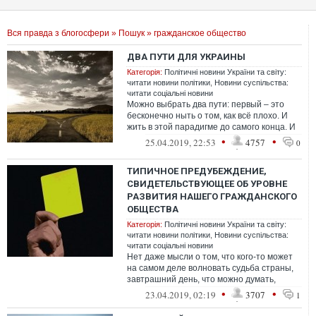
Вся правда з блогосфери
»
Пошук
» гражданское общество
ДВА ПУТИ ДЛЯ УКРАИНЫ
Категорія:
Політичні новини України та світу:
читати новини політики
,
Новини суспільства:
читати соціальні новини
Можно выбрать два пути: первый – это
бесконечно ныть о том, как всё плохо. И
жить в этой парадигме до самого конца. И
второй путь – идти вперёд. Вопре...
•
•
25.04.2019, 22:53
4757
0
ТИПИЧНОЕ ПРЕДУБЕЖДЕНИЕ,
СВИДЕТЕЛЬСТВУЮЩЕЕ ОБ УРОВНЕ
РАЗВИТИЯ НАШЕГО ГРАЖДАНСКОГО
ОБЩЕСТВА
Категорія:
Політичні новини України та світу:
читати новини політики
,
Новини суспільства:
читати соціальні новини
Нет даже мысли о том, что кого-то может
на самом деле волновать судьба страны,
завтрашний день, что можно думать,
сочувствовать, писать. И при этом не...
•
•
23.04.2019, 02:19
3707
1