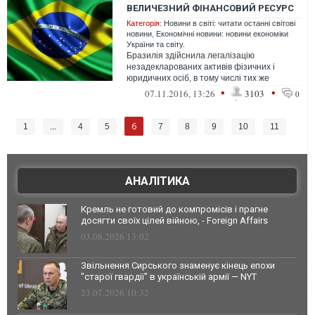
ВЕЛИЧЕЗНИЙ ФІНАНСОВИЙ РЕСУРС
Категорія:
Новини в світі: читати останні світові
новини
,
Економічні новини: новини економіки
України та світу.
Бразилія здійснила легалізацію
незадекларованих активів фізичних і
юридичних осіб, в тому числі тих же
чиновників. За даними Міністерства
•
•
07.11.2016, 13:26
3103
0
фінансів Бра...
6
1
...
4
5
7
8
9
10
11
АНАЛІТИКА
Кремль не готовий до компромісів і прагне
досягти своїх цілей війною, - Foreign Affairs
03.08.2026 13:02
Звільнення Сирського знаменує кінець епохи
"старої гвардії" в українській армії — NYT
23.07.2026 10:32