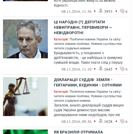
80% українців нині живуть за межею
бідності.
•
•
08.11.2016, 11:36
3953
0
ЦІ НАРОДНІ (?) ДЕПУТАТИ
НЕВИПРАВНІ, ПЕРЕВИБОРИ —
НЕВІДВОРОТНІ
Категорія:
Політичні новини України та світу:
читати новини політики
,
Новини суспільства:
читати соціальні новини
Крадькуватість, у поєднанні з
дріб'язковістю, - це найгірша із гримучих
сумішей влади. Таких гнати слід у першу
чергу, власне позачергово. Воно нам тр...
•
•
08.11.2016, 11:10
1645
0
ДЕКЛАРАЦІЇ СУДДІВ: ЗЕМЛЯ -
ГЕКТАРАМИ, БУДИНКИ - СОТНЯМИ
Категорія:
Політичні новини України та світу:
читати новини політики
,
Новини суспільства:
читати соціальні новини
Загалом, аналіз декларацій суддів вищих
судів України демонструє масове
декларування ними недобудов, про які
раніше вони переважно не згадували у
•
•
08.11.2016, 09:36
1028
0
свої...
ЯК БРАЗИЛІЯ ОТРИМАЛА