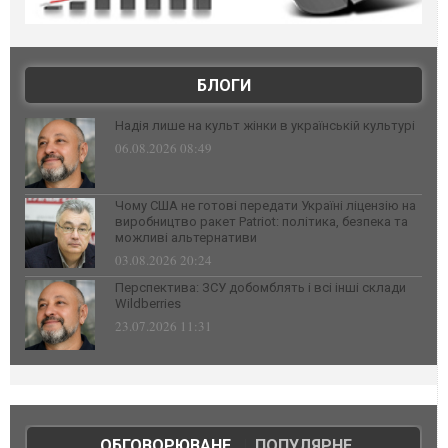
БЛОГИ
Надія лише на культ жінки в українській культурі
06.08.2026 08:49
Чому США не готові передати Україні ліцензію на
виробництво ракет Patriot: політика, безпека та
можливі альтернативи
03.08.2026 20:24
Перспектива: ЗСУ добомблять і всі інші склади
Wildberries
23.07.2026 11:31
ОБГОВОРЮВАНЕ
|
ПОПУЛЯРНЕ