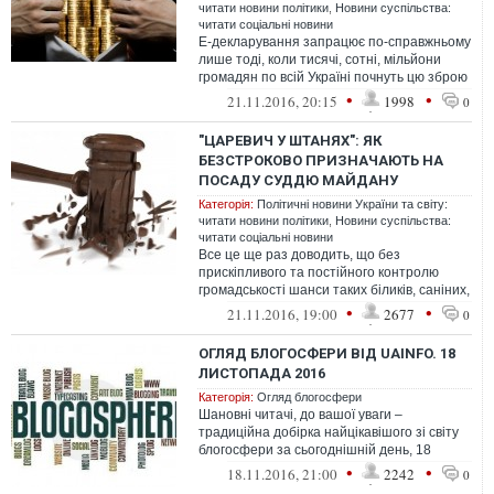
читати новини політики
,
Новини суспільства:
читати соціальні новини
Е-декларування запрацює по-справжньому
лише тоді, коли тисячі, сотні, мільйони
громадян по всій Україні почнуть цю зброю
використовувати. Якщо, як і т...
•
•
21.11.2016, 20:15
1998
0
"ЦАРЕВИЧ У ШТАНЯХ": ЯК
БЕЗСТРОКОВО ПРИЗНАЧАЮТЬ НА
ПОСАДУ СУДДЮ МАЙДАНУ
Категорія:
Політичні новини України та світу:
читати новини політики
,
Новини суспільства:
читати соціальні новини
Все це ще раз доводить, що без
прискіпливого та постійного контролю
громадськості шанси таких біликів, саніних,
кицюків залишитись у системі різко зро...
•
•
21.11.2016, 19:00
2677
0
ОГЛЯД БЛОГОСФЕРИ ВІД UAINFO. 18
ЛИСТОПАДА 2016
Категорія:
Огляд блогосфери
Шановні читачі, до вашої уваги –
традиційна добірка найцікавішого зі світу
блогосфери за сьогоднішній день, 18
листопада
•
•
18.11.2016, 21:00
2242
0