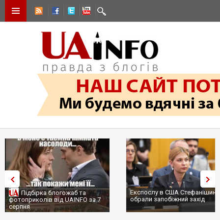
Експослу в США Стефанішині
Підбірка блогожаб та
обрали запобіжний захід
фотоприколів від UAINFO за 7
серпня