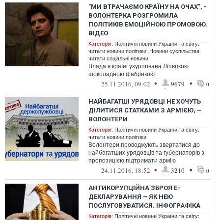
"МИ ВТРАЧАЄМО КРАЇНУ НА ОЧАХ", -
ВОЛОНТЕРКА РОЗГРОМИЛА
ПОЛІТИКІВ ЕМОЦІЙНОЮ ПРОМОВОЮ.
ВІДЕО
Категорія:
Політичні новини України та світу:
читати новини політики
,
Новини суспільства:
читати соціальні новини
Влада в країні узурпована Ліпєцкою
шоколадною фабрикою
•
•
25.11.2016, 09:02
9679
0
НАЙБАГАТШІ УРЯДОВЦІ НЕ ХОЧУТЬ
ДІЛИТИСЯ СТАТКАМИ З АРМІЄЮ, –
ВОЛОНТЕРИ
Категорія:
Політичні новини України та світу:
читати новини політики
Волонтери проводжують звертатися до
найбагатших урядовців та губернаторів з
пропозицією підтримати армію
•
•
24.11.2016, 18:52
3210
0
АНТИКОРУПЦІЙНА ЗБРОЯ Е-
ДЕКЛАРУВАННЯ – ЯК НЕЮ
ПОСЛУГОВУВАТИСЯ. ІНФОГРАФІКА
Категорія:
Політичні новини України та світу: