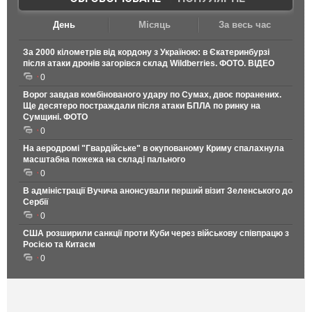
День
Місяць
За весь час
За 2000 кілометрів від кордону з Україною: в Єкатеринбурзі
після атаки дронів загорівся склад Wildberries. ФОТО. ВІДЕО
0
Ворог завдав комбінованого удару по Сумах, двоє поранених.
Ще десятеро постраждали після атаки БПЛА по ринку на
Сумщині. ФОТО
0
На аеродромі "Гвардійське" в окупованому Криму спалахнула
масштабна пожежа на складі пального
0
В адміністрації Вучича анонсували перший візит Зеленського до
Сербії
0
США розширили санкції проти Куби через військову співпрацю з
Росією та Китаєм
0