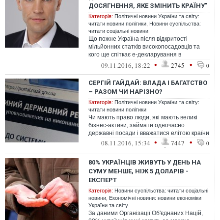
ДОСЯГНЕННЯ, ЯКЕ ЗМІНИТЬ КРАЇНУ"
Категорія:
Політичні новини України та світу:
читати новини політики
,
Новини суспільства:
читати соціальні новини
Що пожне Україна після відкритості
мільйонних статків високопосадовців та
кого ще спіткає е-декларування в
ексклюзивному інтерв'ю UAINFO розповів
•
•
09.11.2016, 18:22
2745
0
наро...
СЕРГІЙ ГАЙДАЙ: ВЛАДА І БАГАТСТВО
– РАЗОМ ЧИ НАРІЗНО?
Категорія:
Політичні новини України та світу:
читати новини політики
Чи мають право люди, які мають великі
бізнес-активи, займати одночасно
державні посади і вважатися елітою країни
•
•
08.11.2016, 15:34
7447
0
80% УКРАЇНЦІВ ЖИВУТЬ У ДЕНЬ НА
СУМУ МЕНШЕ, НІЖ 5 ДОЛАРІВ -
ЕКСПЕРТ
Категорія:
Новини суспільства: читати соціальні
новини
,
Економічні новини: новини економіки
України та світу.
За даними Організації Об'єднаних Націй,