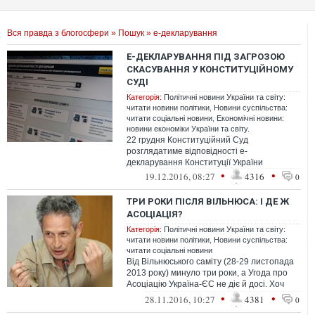
Вся правда з блогосфери
»
Пошук
» е-декларування
Е-ДЕКЛАРУВАННЯ ПІД ЗАГРОЗОЮ
СКАСУВАННЯ У КОНСТИТУЦІЙНОМУ
СУДІ
Категорія:
Політичні новини України та світу:
читати новини політики
,
Новини суспільства:
читати соціальні новини
,
Економічні новини:
новини економіки України та світу.
22 грудня Конституційний Суд
розглядатиме відповідності е-
декларування Конституції України
•
•
19.12.2016, 08:27
4316
0
ТРИ РОКИ ПІСЛЯ ВІЛЬНЮСА: І ДЕ Ж
АСОЦІАЦІЯ?
Категорія:
Політичні новини України та світу:
читати новини політики
,
Новини суспільства:
читати соціальні новини
Від Вільнюського саміту (28-29 листопада
2013 року) минуло три роки, а Угода про
Асоціацію Україна-ЄС не діє й досі. Хоч
усіма учасниками підписана, а...
•
•
28.11.2016, 10:27
4381
0