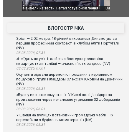
оновлення
Вийшов трейлер нової екранізації легендарного
Зеленський
фільму "Афера Томаса Крауна"
перемовин
БЛОГОСТРІЧКА
Зріст — 2,02 метра: 18-річний вихованець Динамо уклав
перший професійний контракт із клубом еліти Португалії
(NV)
08.08.2026, 07:31
«Не їдять як усі». Італійська блогерка розповіла
як харчуються італійці — вчасно п’ють еспресо (NV)
08.08.2026, 07:01
Окупанти зірвали церемонію прощання з керівником
пошукової групи Плацдарм Олексієм Юковим на Донеччині
(NV)
08.08.2026, 06:31
«Були у виснаженому стані». У Києві поліція відкрила
провадження через неналежне утримання 32 доберманів
(NV)
08.08.2026, 06:01
У Швеції на вулицях встановини громадські меблі — їх
переробили з будівельних матеріалів (NV)
08.08.2026, 05:31