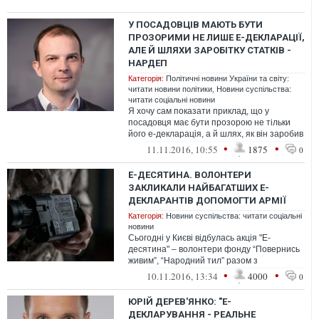
У ПОСАДОВЦІВ МАЮТЬ БУТИ
ПРОЗОРИМИ НЕ ЛИШЕ Е-ДЕКЛАРАЦІЇ,
АЛЕ Й ШЛЯХИ ЗАРОБІТКУ СТАТКІВ -
НАРДЕП
Категорія:
Політичні новини України та світу:
читати новини політики
,
Новини суспільства:
читати соціальні новини
Я хочу сам показати приклад, що у
посадовця має бути прозорою не тільки
його е-декларація, а й шлях, як він заробив
всі ці гроші - Соболєв
•
•
11.11.2016, 10:55
1875
0
Е-ДЕСЯТИНА. ВОЛОНТЕРИ
ЗАКЛИКАЛИ НАЙБАГАТШИХ Е-
ДЕКЛАРАНТІВ ДОПОМОГТИ АРМІЇ
Категорія:
Новини суспільства: читати соціальні
новини
Сьогодні у Києві відбулась акція "Е-
десятина" – волонтери фонду “Повернись
живим”, “Народний тил” разом з
ветеранами АТО, надіслали листи-
•
•
10.11.2016, 13:34
4000
0
звернення до...
ЮРІЙ ДЕРЕВ'ЯНКО: "Е-
ДЕКЛАРУВАННЯ - РЕАЛЬНЕ