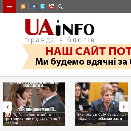
Експослу в США Стефанішині
Підбірка блогожаб та
обрали запобіжний захід
фотоприколів від UAINFO за 7
серпня