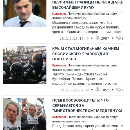
НЕЗРИМЫЕ ГРАНИЦЫ НЕЛЬЗЯ ДАЖЕ
ВЫСОЧАЙШЕМУ КУМУ
Категорія:
Політичні новини України та світу:
читати новини політики
Медведчук прекрасно знает, что без
разрешения заходить на чужую полянку
чревато. Один из примеров: нашумевшая
история об убийстве в ЦАР
•
•
26.02.2021, 13:45
2907
1
КРЫМ СТАЛ МОГИЛЬНЫМ КАМНЕМ
РОССИЙСКОГО ПРАВОСУДИЯ –
ПОРТНИКОВ
Категорія:
Політичні новини України та світу:
читати новини політики
Так что Крым – действительно не
бутерброд. Похоже, Крым – это
надгробный камень на могиле того, что
еще оставалось от российского
•
•
25.02.2021, 07:08
1052
0
правосудия до
ПСЕВДООСВОБОДИТЕЛЬ: ЧТО
СКРЫВАЕТСЯ ЗА
"МИРОТВОРЧЕСТВОМ" МЕДВЕДЧУКА
Категорія:
Політичні новини України та світу:
читати новини політики
Его действия несут преступный элемент, и