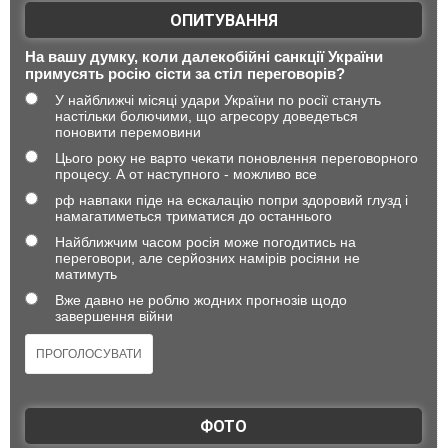
ОПИТУВАННЯ
На вашу думку, коли далекобійні санкції України
примусять росію сісти за стіл переговорів?
У найближчі місяці удари України по росії стануть
настільки болючими, що агресору доведеться
поновити перемовини
Цього року не варто чекати поновлення переговорного
процесу. А от наступного - можливо все
рф навпаки піде на ескалацію попри здоровий глузд і
намагатиметься триматися до останнього
Найближчим часом росія може погодитись на
переговори, але серйозних намірів росіяни не
матимуть
Вже давно не роблю жодних прогнозів щодо
завершення війни
ФОТО