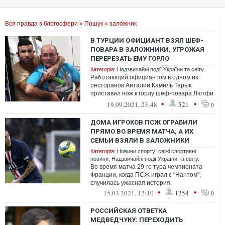
Вся правда з блогосфери
»
Пошук
» заложник
В ТУРЦИИ ОФИЦИАНТ ВЗЯЛ ШЕФ-
ПОВАРА В ЗАЛОЖНИКИ, УГРОЖАЯ
ПЕРЕРЕЗАТЬ ЕМУ ГОРЛО
Категорія:
Надзвичайні події України та світу.
Работающий официантом в одном из
ресторанов Анталии Камиль Тарык
приставил нож к горлу шеф-повара Лютфи
Салмана и взял его в заложники
•
•
19.09.2021, 23:48
521
0
ДОМА ИГРОКОВ ПСЖ ОГРАБИЛИ
ПРЯМО ВО ВРЕМЯ МАТЧА, А ИХ
СЕМЬИ ВЗЯЛИ В ЗАЛОЖНИКИ
Категорія:
Новини спорту: свіжі спортивні
новини
,
Надзвичайні події України та світу.
Во время матча 29-го тура чемпионата
Франции, когда ПСЖ играл с "Нантом",
случилась ужасная история.
•
•
15.03.2021, 12:10
1254
0
РОССИЙСКАЯ ОТВЕТКА
МЕДВЕДЧУКУ: ПЕРЕХОДИТЬ