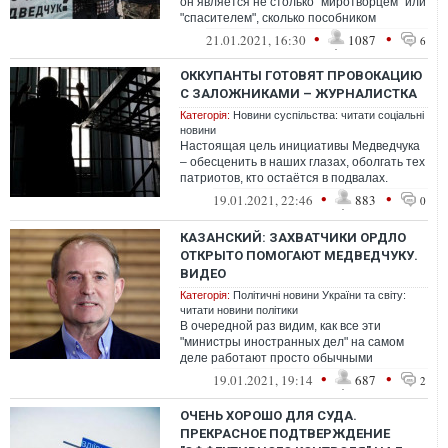
он является не столько "миротворцем" или
"спасителем", сколько пособником
похищения людей, соучастником прест...
•
•
21.01.2021, 16:30
1087
6
ОККУПАНТЫ ГОТОВЯТ ПРОВОКАЦИЮ
С ЗАЛОЖНИКАМИ – ЖУРНАЛИСТКА
Категорія:
Новини суспільства: читати соціальні
новини
Настоящая цель инициативы Медведчука
– обесценить в наших глазах, оболгать тех
патриотов, кто остаётся в подвалах.
Деморализовать общественное мнение
•
•
19.01.2021, 22:46
883
0
КАЗАНСКИЙ: ЗАХВАТЧИКИ ОРДЛО
ОТКРЫТО ПОМОГАЮТ МЕДВЕДЧУКУ.
ВИДЕО
Категорія:
Політичні новини України та світу:
читати новини політики
В очередной раз видим, как все эти
"министры иностранных дел" на самом
деле работают просто обычными
пиарщиками Медведчука. И по щелчку
•
•
19.01.2021, 19:14
687
2
пальцев
ОЧЕНЬ ХОРОШО ДЛЯ СУДА.
ПРЕКРАСНОЕ ПОДТВЕРЖДЕНИЕ