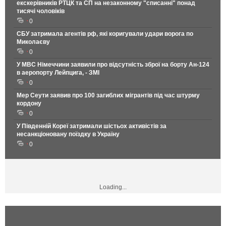
екскерівників РТЦК та СП на незаконному "списанні" понад
тисячі чоловіків
0
СБУ затримала агентів рф, які коригували удари ворога по
Миколаєву
0
У МВС Німеччини заявили про відсутність зброї на борту Ан-124
в аеропорту Лейпцига, - ЗМІ
0
Мер Сеути заявив про 100 загиблих мігрантів під час штурму
кордону
0
У Південній Кореї затримали шістьох активістів за
несанкціоновану поїздку в Україну
0
Loading...