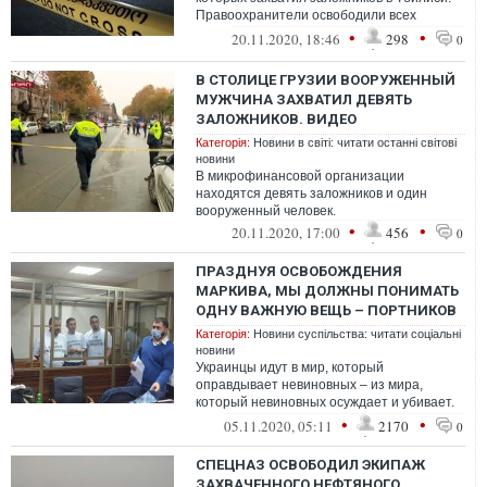
Правоохранители освободили всех
заложников.
•
•
20.11.2020, 18:46
298
0
В СТОЛИЦЕ ГРУЗИИ ВООРУЖЕННЫЙ
МУЖЧИНА ЗАХВАТИЛ ДЕВЯТЬ
ЗАЛОЖНИКОВ. ВИДЕО
Категорія:
Новини в світі: читати останні світові
новини
В микрофинансовой организации
находятся девять заложников и один
вооруженный человек.
•
•
20.11.2020, 17:00
456
0
ПРАЗДНУЯ ОСВОБОЖДЕНИЯ
МАРКИВА, МЫ ДОЛЖНЫ ПОНИМАТЬ
ОДНУ ВАЖНУЮ ВЕЩЬ – ПОРТНИКОВ
Категорія:
Новини суспільства: читати соціальні
новини
Украинцы идут в мир, который
оправдывает невиновных – из мира,
который невиновных осуждает и убивает.
Граница между правосудием и бесправием
•
•
05.11.2020, 05:11
2170
0
СПЕЦНАЗ ОСВОБОДИЛ ЭКИПАЖ
ЗАХВАЧЕННОГО НЕФТЯНОГО