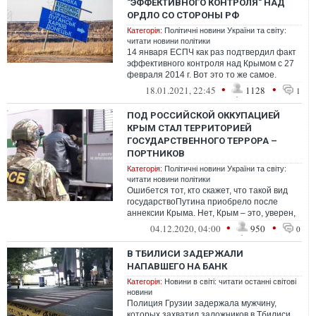
"ЭФФЕКТИВНОГО КОНТРОЛЯ" НАД
ОРДЛО СО СТОРОНЫ РФ
Категорія:
Політичні новини України та світу:
читати новини політики
14 января ЕСПЧ как раз подтвердил факт
эффективного контроля над Крымом с 27
февраля 2014 г. Вот это то же самое.
Важно помнить, что, отпустив
•
•
18.01.2021, 22:45
1128
1
ПОД РОССИЙСКОЙ ОККУПАЦИЕЙ
КРЫМ СТАЛ ТЕРРИТОРИЕЙ
ГОСУДАРСТВЕННОГО ТЕРРОРА –
ПОРТНИКОВ
Категорія:
Політичні новини України та світу:
читати новини політики
Ошибется тот, кто скажет, что такой вид
государствоПутина приобрело после
аннексии Крыма. Нет, Крым – это, уверен,
просто еще один гвоздь в гроб
•
•
04.12.2020, 04:00
950
0
В ТБИЛИСИ ЗАДЕРЖАЛИ
НАПАВШЕГО НА БАНК
Категорія:
Новини в світі: читати останні світові
новини
Полиция Грузии задержала мужчину,
которых захватил заложников в Тбилиси.