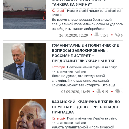
ТАНКЕРА ЗА 9 МИНУТ
Категорія:
Новини в світі: читати останні світові
новини
Во время спецоперации британской
специальной корабельной службы удалось
освободить экипаж либерийского
нефтяного танкера "Nave Andromeda",
•
•
26.10.2020, 12:29
1151
0
который зах...
ГУМАНИТАРНЫЕ И ПОЛИТИЧЕСКИЕ
ВОПРОСЫ ЗАБЛОКИРОВАНЫ,
РОССИЯНЕ ИСТЕРЯТ –
ПРЕДСТАВИТЕЛЬ УКРАИНЫ В ТКГ
Категорія:
Політичні новини України та світу:
читати новини політики
Даже не думал, что всегда такой
спокойный и отдаленно-холодный
Грызлов, может так истерить. Это еще
предмет для анализа – почему они так
•
•
03.09.2020, 18:59
919
3
КАЗАНСКИЙ: КРАВЧУКА В ТКГ БЫЛО
НЕ УЗНАТЬ – ДОВЕЛ ГРЫЗЛОВА ДО
ПРИПАДКА
Категорія:
Політичні новини України та світу:
читати новини політики
Работа гуманитарной и политической