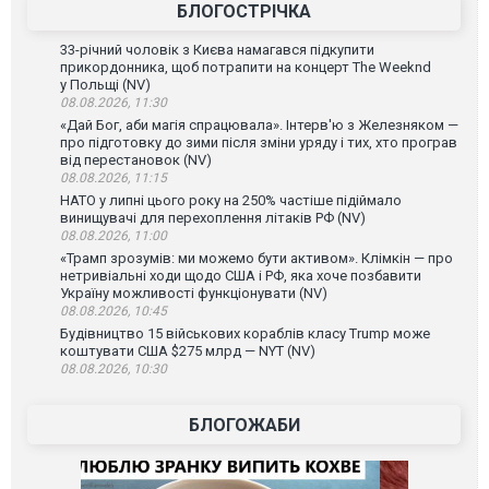
БЛОГОСТРІЧКА
33-річний чоловік з Києва намагався підкупити
прикордонника, щоб потрапити на концерт The Weeknd
у Польщі (NV)
08.08.2026, 11:30
«Дай Бог, аби магія спрацювала». Інтерв'ю з Железняком —
про підготовку до зими після зміни уряду і тих, хто програв
від перестановок (NV)
08.08.2026, 11:15
НАТО у липні цього року на 250% частіше підіймало
винищувачі для перехоплення літаків РФ (NV)
08.08.2026, 11:00
«Трамп зрозумів: ми можемо бути активом». Клімкін — про
нетривіальні ходи щодо США і РФ, яка хоче позбавити
Україну можливості функціонувати (NV)
08.08.2026, 10:45
Будівництво 15 військових кораблів класу Trump може
коштувати США $275 млрд — NYT (NV)
08.08.2026, 10:30
БЛОГОЖАБИ