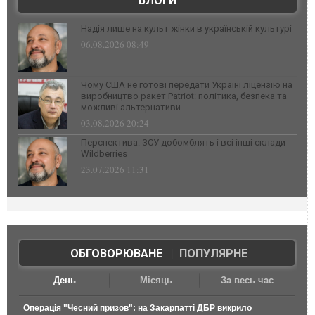
БЛОГИ
Надія лише на культ жінки в українській культурі
06.08.2026 08:49
Чому США не готові передати Україні ліцензію на
виробництво ракет Patriot: політика, безпека та
можливі альтернативи
03.08.2026 20:24
Перспектива: ЗСУ добомблять і всі інші склади
Wildberries
23.07.2026 11:31
ОБГОВОРЮВАНЕ
|
ПОПУЛЯРНЕ
День
Місяць
За весь час
Операція "Чесний призов": на Закарпатті ДБР викрило