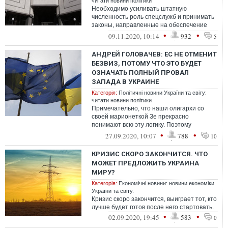
читати новини політики
Необходимо усиливать штатную
численность роль спецслужб и принимать
законы, направленные на обеспечение
политического суверенитета до тех пор,
•
•
09.11.2020, 10:14
932
5
пока по...
АНДРЕЙ ГОЛОВАЧЕВ: ЕС НЕ ОТМЕНИТ
БЕЗВИЗ, ПОТОМУ ЧТО ЭТО БУДЕТ
ОЗНАЧАТЬ ПОЛНЫЙ ПРОВАЛ
ЗАПАДА В УКРАИНЕ
Категорія:
Політичні новини України та світу:
читати новини політики
Примечательно, что наши олигархи со
своей марионеткой Зе прекрасно
понимают всю эту логику. Поэтому
спокойно разрушают антикоррупционные
•
•
27.09.2020, 10:07
788
10
органы, проку...
КРИЗИС СКОРО ЗАКОНЧИТСЯ. ЧТО
МОЖЕТ ПРЕДЛОЖИТЬ УКРАИНА
МИРУ?
Категорія:
Економічні новини: новини економіки
України та світу.
Кризис скоро закончится, выиграет тот, кто
лучше будет готов после него стартовать.
•
•
02.09.2020, 19:45
583
0