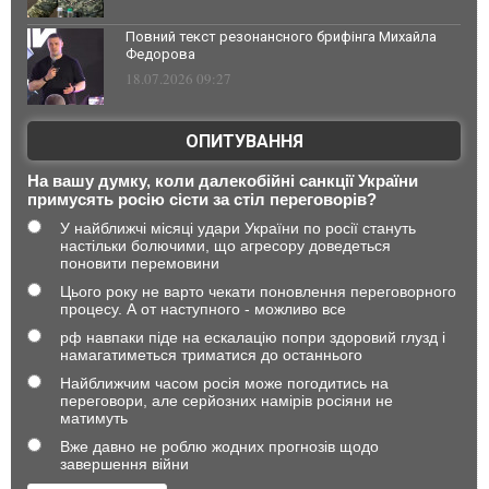
Повний текст резонансного брифінга Михайла
Федорова
18.07.2026 09:27
ОПИТУВАННЯ
На вашу думку, коли далекобійні санкції України
примусять росію сісти за стіл переговорів?
У найближчі місяці удари України по росії стануть
настільки болючими, що агресору доведеться
поновити перемовини
Цього року не варто чекати поновлення переговорного
процесу. А от наступного - можливо все
рф навпаки піде на ескалацію попри здоровий глузд і
намагатиметься триматися до останнього
Найближчим часом росія може погодитись на
переговори, але серйозних намірів росіяни не
матимуть
Вже давно не роблю жодних прогнозів щодо
завершення війни