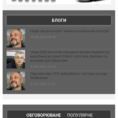
БЛОГИ
Надія лише на культ жінки в українській культурі
06.08.2026 08:49
Чому США не готові передати Україні ліцензію на
виробництво ракет Patriot: політика, безпека та
можливі альтернативи
03.08.2026 20:24
Перспектива: ЗСУ добомблять і всі інші склади
Wildberries
23.07.2026 11:31
ОБГОВОРЮВАНЕ
|
ПОПУЛЯРНЕ