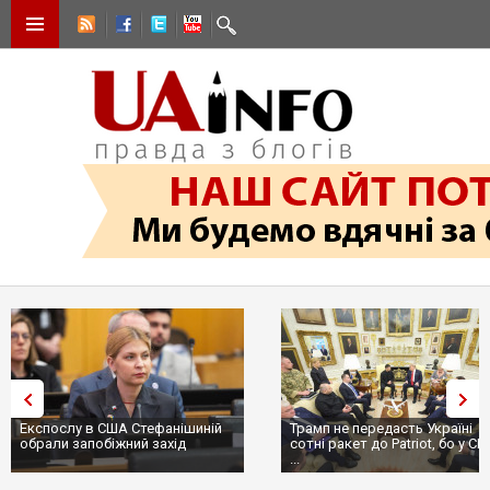
Експослу в США Стефанішиній
Трамп не передасть Україні
обрали запобіжний захід
сотні ракет до Patriot, бо у С
...