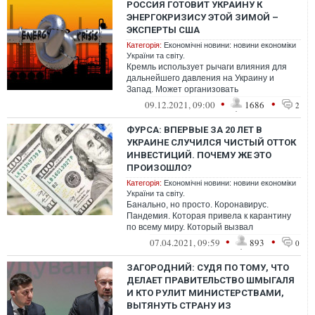
РОССИЯ ГОТОВИТ УКРАИНУ К
ЭНЕРГОКРИЗИСУ ЭТОЙ ЗИМОЙ –
ЭКСПЕРТЫ США
Категорія:
Економічні новини: новини економіки
України та світу.
Кремль использует рычаги влияния для
дальнейшего давления на Украину и
Запад. Может организовать
энергетический кризис в стране уже этой
•
•
09.12.2021, 09:00
1686
2
зимой.
ФУРСА: ВПЕРВЫЕ ЗА 20 ЛЕТ В
УКРАИНЕ СЛУЧИЛСЯ ЧИСТЫЙ ОТТОК
ИНВЕСТИЦИЙ. ПОЧЕМУ ЖЕ ЭТО
ПРОИЗОШЛО?
Категорія:
Економічні новини: новини економіки
України та світу.
Банально, но просто. Коронавирус.
Пандемия. Которая привела к карантину
по всему миру. Который вызвал
крупнейший экономический кризис
•
•
07.04.2021, 09:59
893
0
последних десяти...
ЗАГОРОДНИЙ: СУДЯ ПО ТОМУ, ЧТО
ДЕЛАЕТ ПРАВИТЕЛЬСТВО ШМЫГАЛЯ
И КТО РУЛИТ МИНИСТЕРСТВАМИ,
ВЫТЯНУТЬ СТРАНУ ИЗ