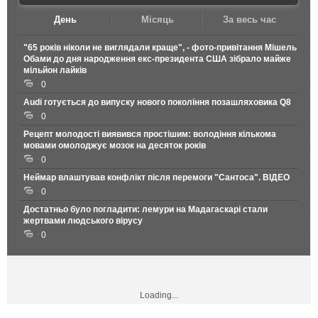
День
Місяць
За весь час
"65 років ніколи не виглядали краще", - фото-привітання Мішель
Обами до дня народження екс-президента США зібрало майже
мільйон лайків
0
Audi готується до випуску нового покоління позашляховика Q8
0
Рецепт молодості виявився простішим: володіння кількома
мовами омолоджує мозок на десяток років
0
Неймар влаштував конфлікт після перемоги "Сантоса". ВІДЕО
0
Достатньо було погладити: лемури на Мадагаскарі стали
жертвами людського вірусу
0
Loading...