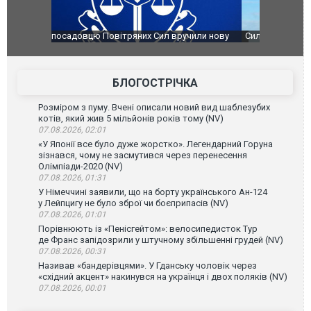
чили нову
Сили оборони уразили Ярославський НПЗ:
Неймар вла
губернатор регіону заявив про наймасштабнішу
"Сантоса".
атаку. ВІДЕО
БЛОГОСТРІЧКА
Розміром з пуму. Вчені описали новий вид шаблезубих
котів, який жив 5 мільйонів років тому (NV)
07.08.2026, 02:01
«У Японії все було дуже жорстко». Легендарний Горуна
зізнався, чому не засмутився через перенесення
Олімпіади-2020 (NV)
07.08.2026, 01:31
У Німеччині заявили, що на борту українського Ан-124
у Лейпцигу не було зброї чи боєприпасів (NV)
07.08.2026, 01:01
Порівнюють із «Пенісгейтом»: велосипедисток Тур
де Франс запідозрили у штучному збільшенні грудей (NV)
07.08.2026, 00:31
Називав «бандерівцями». У Гданську чоловік через
«східний акцент» накинувся на українця і двох поляків (NV)
07.08.2026, 00:01