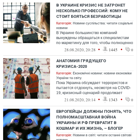
В УКРАИНЕ КРИЗИС НЕ ЗАТРОНЕТ
НЕСКОЛЬКО ПРОФЕССИЙ: КОМУ НЕ
СТОИТ БОЯТЬСЯ БЕЗРАБОТИЦЫ
Категорія:
Новини суспільства: читати соціальні
новини
В Украине большинство компаний
вынуждены обращаться к специалистам
по маркетингу для того, чтобы полноценно
освоить продажи в интернете из-за общей
•
•
28.08.2020, 20:28
1445
0
те...
АНАТОМИЯ ГРЯДУЩЕГО
КРИЗИСА-2020
Категорія:
Економічні новини: новини економіки
України та світу.
Пока Украина обсуждает террористов и
пытается отдохнуть, несмотря на COVID-
19, кризисный сценарий продолжает
развиваться своим чередом.
•
•
21.08.2020, 20:14
1343
0
ЕВРОПЕЙЦЫ ДОЛЖНЫ ПОНЯТЬ, ЧТО
ПОЛНОМАСШТАБНАЯ ВОЙНА
УКРАИНЫ И РФ ПРЕВРАТИТ В
КОШМАР И ИХ ЖИЗНЬ, – БЛОГЕР
Категорія:
Новини в світі: читати останні світові
новини