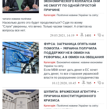
ЭКОНОМИЧЕСКОГО КОЛЛАПСА ОНИ
НЕ СМОГУТ ПО ОДНОЙ ПРОСТОЙ
ПРИЧИНЕ
Категорія:
Політичні новини України та світу:
читати новини політики
Насколько долго это будет продолжаться? Судя по всему
"Слуги" уверенны, что вечно. Только часики тикают. А ответов на
вопросы все нет.
•
•
29.03.2021, 14:19
1401
4
ФУРСА: ЗАГРАНИЦА ОПЯТЬ НАМ
ПОМОГЛА – УКРАИНА ПОЛУЧИЛА
ПОДДЕРЖКУ НЕ В ОБМЕН НА
РЕФОРМЫ, А В ОБМЕН НА ОБЕЩАНИЯ
Категорія:
Економічні новини: новини економіки
України та світу.
Если МВФ хочет дать денег и ЕС хочет
дать денег, то все старания украинской
власти по разрушению сотрудничества
напрасны
•
•
10.12.2020, 10:45
705
0
ШУЛИПА: ВРАЖЕСКАЯ АГЕНТУРА –
ПРИЧИНА КОНСТИТУЦИОННОГО
КРИЗИСА
Категорія:
Політичні новини України та світу: