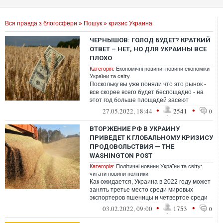
Вся правда з блогосфери
»
Пошук
» кризис Украина
ЧЕРНЫШОВ: ГОЛОД БУДЕТ? КРАТКИЙ
ОТВЕТ – НЕТ, НО ДЛЯ УКРАИНЫ ВСЕ
ПЛОХО
Категорія:
Економічні новини: новини економіки
України та світу.
Поскольку вы уже поняли что это рынок -
все скорее всего будет беспощадно - на
этот год больше площадей засеют
пшеницей Бразилия, Аргентина, Америка,
•
•
27.05.2022, 18:44
2541
0
...
ВТОРЖЕНИЕ РФ В УКРАИНУ
ПРИВЕДЕТ К ГЛОБАЛЬНОМУ КРИЗИСУ
ПРОДОВОЛЬСТВИЯ — THE
WASHINGTON POST
Категорія:
Політичні новини України та світу:
читати новини політики
Как ожидается, Украина в 2022 году может
занять третье место среди мировых
экспортеров пшеницы и четвертое среди
экспортеров кукурузы.
•
•
03.02.2022, 09:00
1753
0