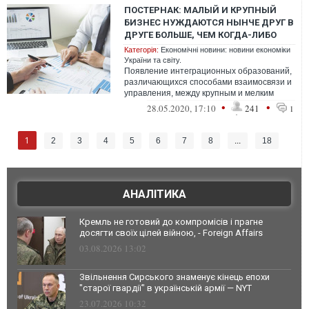
ПОСТЕРНАК: МАЛЫЙ И КРУПНЫЙ
БИЗНЕС НУЖДАЮТСЯ НЫНЧЕ ДРУГ В
ДРУГЕ БОЛЬШЕ, ЧЕМ КОГДА-ЛИБО
Категорія:
Економічні новини: новини економіки
України та світу.
Появление интеграционных образований,
различающихся способами взаимосвязи и
управления, между крупным и мелким
бизнесом создает уникальную микросреду
•
•
28.05.2020, 17:10
241
1
1
2
3
4
5
6
7
8
...
18
АНАЛІТИКА
Кремль не готовий до компромісів і прагне
досягти своїх цілей війною, - Foreign Affairs
03.08.2026 13:02
Звільнення Сирського знаменує кінець епохи
"старої гвардії" в українській армії — NYT
23.07.2026 10:32