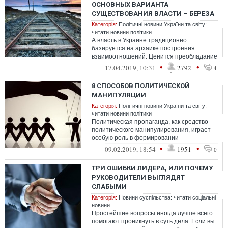
ОСНОВНЫХ ВАРИАНТА
СУЩЕСТВОВАНИЯ ВЛАСТИ – БЕРЕЗА
Категорія:
Політичні новини України та світу:
читати новини політики
А власть в Украине традиционно
базируется на архаике построения
взаимоотношений. Ценится преобладание
личной преданности лидеру, а не
•
•
17.04.2019, 10:31
2792
4
эффективность ил...
8 СПОСОБОВ ПОЛИТИЧЕСКОЙ
МАНИПУЛЯЦИИ
Категорія:
Політичні новини України та світу:
читати новини політики
Политическая пропаганда, как средство
политического манипулирования, играет
особую роль в формировании
общественного мнения.
•
•
09.02.2019, 18:54
1951
0
ТРИ ОШИБКИ ЛИДЕРА, ИЛИ ПОЧЕМУ
РУКОВОДИТЕЛИ ВЫГЛЯДЯТ
СЛАБЫМИ
Категорія:
Новини суспільства: читати соціальні
новини
Простейшие вопросы иногда лучше всего
помогают проникнуть в суть дела. Если вы