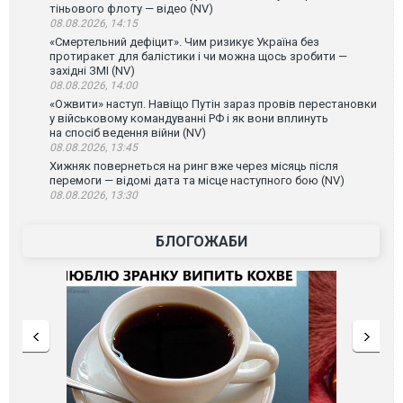
тіньового флоту — відео (NV)
08.08.2026, 14:15
«Смертельний дефіцит». Чим ризикує Україна без
протиракет для балістики і чи можна щось зробити —
західні ЗМІ (NV)
08.08.2026, 14:00
«Ожвити» наступ. Навіщо Путін зараз провів перестановки
у військовому командуванні РФ і як вони вплинуть
на спосіб ведення війни (NV)
08.08.2026, 13:45
Хижняк повернеться на ринг вже через місяць після
перемоги — відомі дата та місце наступного бою (NV)
08.08.2026, 13:30
БЛОГОЖАБИ