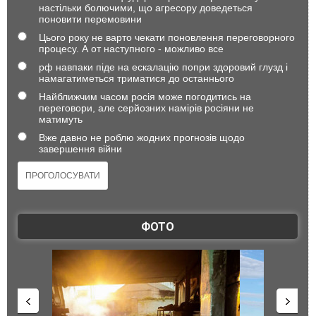
настільки болючими, що агресору доведеться
поновити перемовини
Цього року не варто чекати поновлення переговорного
процесу. А от наступного - можливо все
рф навпаки піде на ескалацію попри здоровий глузд і
намагатиметься триматися до останнього
Найближчим часом росія може погодитись на
переговори, але серйозних намірів росіяни не
матимуть
Вже давно не роблю жодних прогнозів щодо
завершення війни
ФОТО