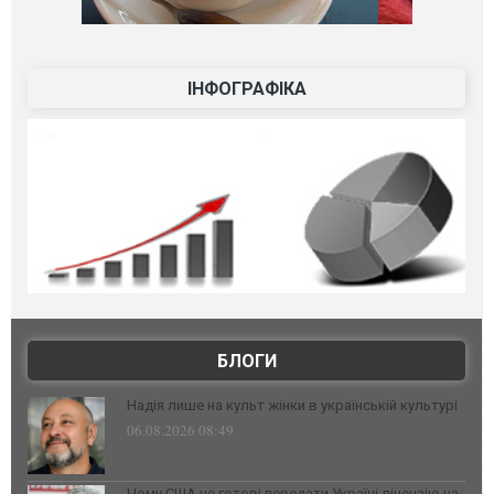
ІНФОГРАФІКА
БЛОГИ
Надія лише на культ жінки в українській культурі
06.08.2026 08:49
Чому США не готові передати Україні ліцензію на