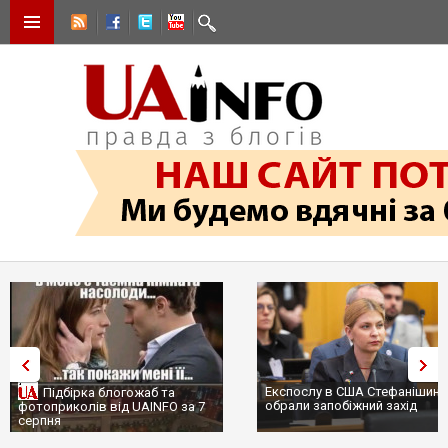
Експослу в США Стефанішині
Підбірка блогожаб та
обрали запобіжний захід
фотоприколів від UAINFO за 7
серпня