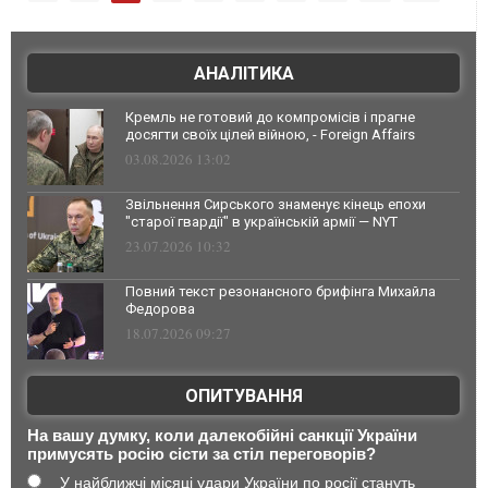
АНАЛІТИКА
Кремль не готовий до компромісів і прагне
досягти своїх цілей війною, - Foreign Affairs
03.08.2026 13:02
Звільнення Сирського знаменує кінець епохи
"старої гвардії" в українській армії — NYT
23.07.2026 10:32
Повний текст резонансного брифінга Михайла
Федорова
18.07.2026 09:27
ОПИТУВАННЯ
На вашу думку, коли далекобійні санкції України
примусять росію сісти за стіл переговорів?
У найближчі місяці удари України по росії стануть