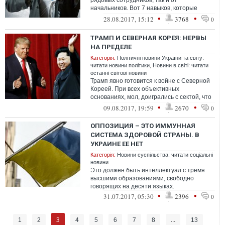
рядовых сотрудников, так и от
начальников. Вот 7 навыков, которые
нужно освоить, чтобы быть хорошим
•
•
28.08.2017, 15:12
3768
0
руководител...
ТРАМП И СЕВЕРНАЯ КОРЕЯ: НЕРВЫ
НА ПРЕДЕЛЕ
Категорія:
Політичні новини України та світу:
читати новини політики
,
Новини в світі: читати
останні світові новини
Трамп явно готовится к войне с Северной
Кореей. При всех объективных
основаниях, мол, доигрались с сектой, что
она обзавелась ядерной бомбой, а потом
•
•
09.08.2017, 19:59
2670
0
...
ОППОЗИЦИЯ – ЭТО ИММУННАЯ
СИСТЕМА ЗДОРОВОЙ СТРАНЫ. В
УКРАИНЕ ЕЕ НЕТ
Категорія:
Новини суспільства: читати соціальні
новини
Это должен быть интеллектуал с тремя
высшими образованиями, свободно
говорящих на десяти языках.
•
•
31.07.2017, 05:30
2396
0
3
1
2
4
5
6
7
8
...
13