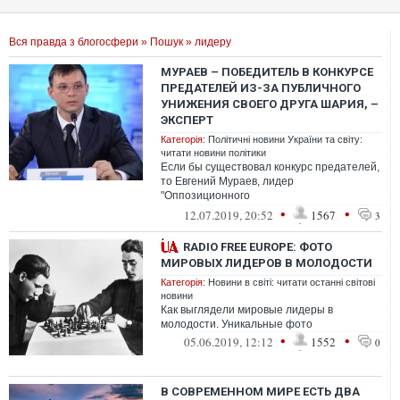
Вся правда з блогосфери
»
Пошук
» лидеру
МУРАЕВ – ПОБЕДИТЕЛЬ В КОНКУРСЕ
ПРЕДАТЕЛЕЙ ИЗ-ЗА ПУБЛИЧНОГО
УНИЖЕНИЯ СВОЕГО ДРУГА ШАРИЯ, –
ЭКСПЕРТ
Категорія:
Політичні новини України та світу:
читати новини політики
Если бы существовал конкурс предателей,
то Евгений Мураев, лидер
"Оппозиционного
блока" "кинувший" Анатолия Шария,
•
•
12.07.2019, 20:52
1567
3
лидера "Партии Шария", в нем бы поб...
RADIO FREE EUROPE: ФОТО
МИРОВЫХ ЛИДЕРОВ В МОЛОДОСТИ
Категорія:
Новини в світі: читати останні світові
новини
Как выглядели мировые лидеры в
молодости. Уникальные фото
•
•
05.06.2019, 12:12
1552
0
В СОВРЕМЕННОМ МИРЕ ЕСТЬ ДВА