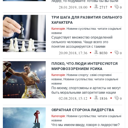
лидер, то подумайте: готовы бы вы были
последовать сами за собой?
•
•
28.01.2019, 18:00
2717
0
ТРИ ШАГА ДЛЯ РАЗВИТИЯ СИЛЬНОГО
ХАРАКТЕРА
Категорія:
Новини суспільства: читати соціальні
новини
Существует множество определений
сильного человека. Чаще всего это
понятие ассоциируется с такими
качествами, как честность,
•
•
20.09.2018, 17:36
8030
0
ответственность и самокон...
ПЛОХО, ЧТО ЛЮДИ ИНТЕРЕСУЮТСЯ
МИРОВОЗЗРЕНИЕМ УСИКА
Категорія:
Новини спорту: свіжі спортивні
новини
,
Новини суспільства: читати соціальні
новини
По-моему, спортсмены и артисты не могут
быть моральными авторитетами нации
•
•
02.08.2018, 15:12
1816
0
ОБРАТНАЯ СТОРОНА ЛИДЕРСТВА
Категорія:
Новини суспільства: читати соціальні
новини
Что мы имеем ввиду, говоря о лидерстве?