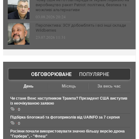
виробництво ракет Patriot: політика, безпека та
можливі альтернативи
03.08.2026 20:24
Перспектива: ЗСУ добомблять і всі інші склади
Wildberries
23.07.2026 11:31
ОБГОВОРЮВАНЕ
|
ПОПУЛЯРНЕ
День
Місяць
За весь час
Чи стане Венс наступником Трампа? Президент США виступив
із неочікуваною заявою
0
Підбірка блогожаб та фотоприколів від UAINFO за 7 серпня
0
Росіяни почали використовувати значно більшу версію дрона
"Гербера", - "Флеш"