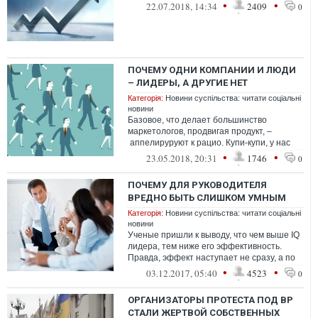
•
•
22.07.2018, 14:34
2409
0
ПОЧЕМУ ОДНИ КОМПАНИИ И ЛЮДИ
– ЛИДЕРЫ, А ДРУГИЕ НЕТ
Категорія:
Новини суспільства: читати соціальні
новини
Базовое, что делает большинство
маркетологов, продвигая продукт, –
аппелируруют к рацио. Купи-купи, у нас
дешевле, скидка 99.9%, наш товар – самый
•
•
23.05.2018, 20:31
1746
0
тов...
ПОЧЕМУ ДЛЯ РУКОВОДИТЕЛЯ
ВРЕДНО БЫТЬ СЛИШКОМ УМНЫМ
Категорія:
Новини суспільства: читати соціальні
новини
Ученые пришли к выводу, что чем выше IQ
лидера, тем ниже его эффективность.
Правда, эффект наступает не сразу, а по
достижении определенного порога
•
•
03.12.2017, 05:40
4523
0
ОРГАНИЗАТОРЫ ПРОТЕСТА ПОД ВР
СТАЛИ ЖЕРТВОЙ СОБСТВЕННЫХ