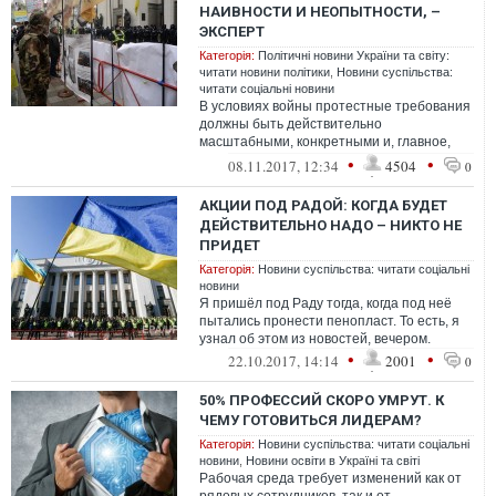
НАИВНОСТИ И НЕОПЫТНОСТИ, –
ЭКСПЕРТ
Категорія:
Політичні новини України та світу:
читати новини політики
,
Новини суспільства:
читати соціальні новини
В условиях войны протестные требования
должны быть действительно
масштабными, конкретными и, главное,
прагматичными.
•
•
08.11.2017, 12:34
4504
0
АКЦИИ ПОД РАДОЙ: КОГДА БУДЕТ
ДЕЙСТВИТЕЛЬНО НАДО – НИКТО НЕ
ПРИДЕТ
Категорія:
Новини суспільства: читати соціальні
новини
Я пришёл под Раду тогда, когда под неё
пытались пронести пенопласт. То есть, я
узнал об этом из новостей, вечером.
•
•
22.10.2017, 14:14
2001
0
50% ПРОФЕССИЙ СКОРО УМРУТ. К
ЧЕМУ ГОТОВИТЬСЯ ЛИДЕРАМ?
Категорія:
Новини суспільства: читати соціальні
новини
,
Новини освіти в Україні та світі
Рабочая среда требует изменений как от