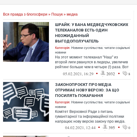
Вся правда з блогосфери
»
Пошук
» медиа
ШРАЙК: У БАНА МЕДВЕДЧУКОВСКИХ
ТЕЛЕКАНАЛОВ ЕСТЬ ОДИН
НЕОЖИДАННЫЙ
ВЫГОДОПОЛУЧАТЕЛЬ
Категорія:
Новини суспільства: читати соціальні
новини
На этот момент телеканал "Наш" из
второй лиги рванулся в лидеры, увеличив
рейтинг больше чем в четыре (!) раза. Вот
так собственник "Нашего"
•
•
05.02.2021, 16:29
2032
8
ЗАКОНОПРОЄКТ ПРО МЕДІА
ОТРИМАЄ НОВУ ВЕРСІЮ: ЗА ЩО
ПОСИЛЯТЬ ПОКАРАННЯ
Категорія:
Новини суспільства: читати соціальні
новини
Комітет Верховної Ради з питань
гуманітарної та інформаційної політики
напрацює нову версію закону про медіа.
•
•
04.02.2021, 12:44
395
0