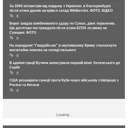
За 2000 кілометрів від кордону з Україною: в Єкатеринбурзі
після атаки дронів загорівся склад Wildberries. ФОТО. ВІДЕО
0
Ворог завдав комбінованого удару по Сумах, двоє поранених.
Ще десятеро постраждали після атаки БПЛА по ринку на
Сумщині. ФОТО
0
На аеродромі "Гвардійське" в окупованому Криму спалахнула
масштабна пожежа на складі пального
0
В адміністрації Вучича анонсували перший візит Зеленського до
Сербії
0
США розширили санкції проти Куби через військову співпрацю з
Росією та Китаєм
0
Loading...