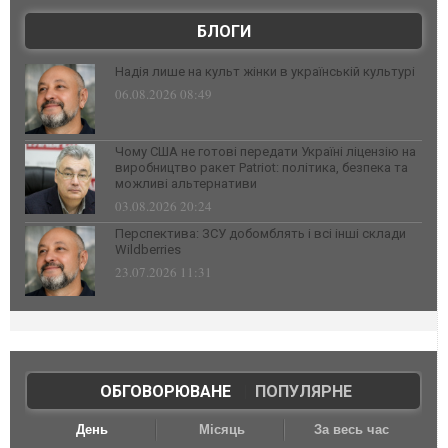
БЛОГИ
Надія лише на культ жінки в українській культурі
06.08.2026 08:49
Чому США не готові передати Україні ліцензію на
виробництво ракет Patriot: політика, безпека та
можливі альтернативи
03.08.2026 20:24
Перспектива: ЗСУ добомблять і всі інші склади
Wildberries
23.07.2026 11:31
ОБГОВОРЮВАНЕ
|
ПОПУЛЯРНЕ
День
Місяць
За весь час