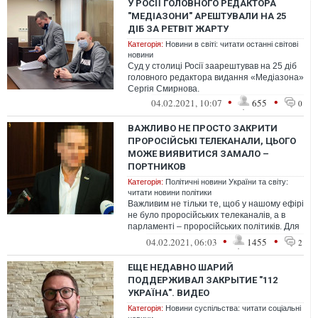
У РОСІЇ ГОЛОВНОГО РЕДАКТОРА
"МЕДІАЗОНИ" АРЕШТУВАЛИ НА 25
ДІБ ЗА РЕТВІТ ЖАРТУ
Категорія:
Новини в світі: читати останні світові
новини
Суд у столиці Росії заарештував на 25 діб
головного редактора видання «Медіазона»
Сергія Смирнова.
•
•
04.02.2021, 10:07
655
0
ВАЖЛИВО НЕ ПРОСТО ЗАКРИТИ
ПРОРОСІЙСЬКІ ТЕЛЕКАНАЛИ, ЦЬОГО
МОЖЕ ВИЯВИТИСЯ ЗАМАЛО –
ПОРТНИКОВ
Категорія:
Політичні новини України та світу:
читати новини політики
Важливим не тільки те, щоб у нашому ефірі
не було проросійських телеканалів, а в
парламенті – проросійських політиків. Для
мене важливим є й те, щоб
•
•
04.02.2021, 06:03
1455
2
ЕЩЕ НЕДАВНО ШАРИЙ
ПОДДЕРЖИВАЛ ЗАКРЫТИЕ "112
УКРАЇНА". ВИДЕО
Категорія:
Новини суспільства: читати соціальні