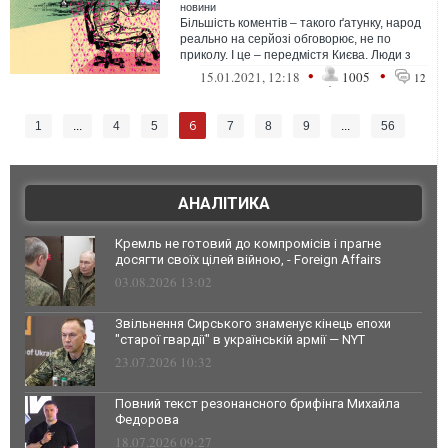
новини
Більшість коментів – такого ґатунку, народ
реально на серйозі обговорює, не по
приколу. І це – передмістя Києва. Люди з
компами, тобто хоч з якимось з...
•
•
15.01.2021, 12:18
1005
12
6
1
...
4
5
7
8
9
...
56
АНАЛІТИКА
Кремль не готовий до компромісів і прагне
досягти своїх цілей війною, - Foreign Affairs
03.08.2026 13:02
Звільнення Сирського знаменує кінець епохи
"старої гвардії" в українській армії — NYT
23.07.2026 10:32
Повний текст резонансного брифінга Михайла
Федорова
18.07.2026 09:27