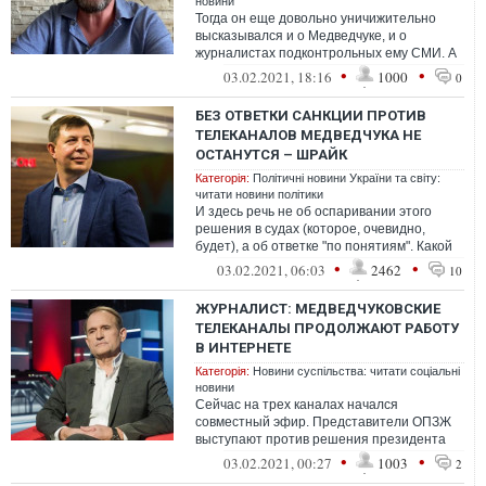
новини
Тогда он еще довольно уничижительно
высказывался и о Медведчуке, и о
журналистах подконтрольных ему СМИ. А
потом что-то произошло, Шария стали
•
•
03.02.2021, 18:16
1000
0
БЕЗ ОТВЕТКИ САНКЦИИ ПРОТИВ
ТЕЛЕКАНАЛОВ МЕДВЕДЧУКА НЕ
ОСТАНУТСЯ – ШРАЙК
Категорія:
Політичні новини України та світу:
читати новини політики
И здесь речь не об оспаривании этого
решения в судах (которое, очевидно,
будет), а об ответке "по понятиям". Какой
будет она, можно только гадать
•
•
03.02.2021, 06:03
2462
10
ЖУРНАЛИСТ: МЕДВЕДЧУКОВСКИЕ
ТЕЛЕКАНАЛЫ ПРОДОЛЖАЮТ РАБОТУ
В ИНТЕРНЕТЕ
Категорія:
Новини суспільства: читати соціальні
новини
Сейчас на трех каналах начался
совместный эфир. Представители ОПЗЖ
выступают против решения президента
Украины. Пророссийский пропагандист
•
•
03.02.2021, 00:27
1003
2
Шарий