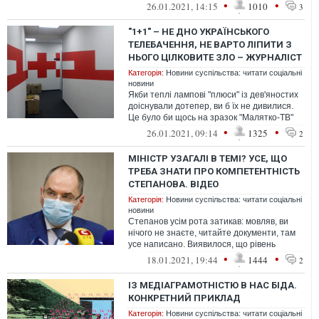
результати цієї перевірки нам повідомлять
•
•
26.01.2021, 14:15
1010
3
ли...
"1+1" – НЕ ДНО УКРАЇНСЬКОГО
ТЕЛЕБАЧЕННЯ, НЕ ВАРТО ЛІПИТИ З
НЬОГО ЦІЛКОВИТЕ ЗЛО – ЖУРНАЛІСТ
Категорія:
Новини суспільства: читати соціальні
новини
Якби теплі лампові "плюси" із дев'яностих
доіснували дотепер, ви б їх не дивилися.
Це було би щось на зразок "Малятко-ТВ"
для дорослих. Скурвився
•
•
26.01.2021, 09:14
1325
2
МІНІСТР УЗАГАЛІ В ТЕМІ? УСЕ, ЩО
ТРЕБА ЗНАТИ ПРО КОМПЕТЕНТНІСТЬ
СТЕПАНОВА. ВІДЕО
Категорія:
Новини суспільства: читати соціальні
новини
Степанов усім рота затикав: мовляв, ви
нічого не знаєте, читайте документи, там
усе написано. Виявилося, що рівень
компетенції міністра не дотягує на...
•
•
18.01.2021, 19:44
1444
2
ІЗ МЕДІАГРАМОТНІСТЮ В НАС БІДА.
КОНКРЕТНИЙ ПРИКЛАД
Категорія:
Новини суспільства: читати соціальні