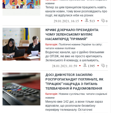
новини
Тепер за цим принципом працюють навіть
канали новин, тому вони розповідають про
події, які відбулися ніби на різних
планетах. Мешканці кожної з ни
•
•
29.01.2021, 16:15
513
0
КРИВЕ ДЗЕРКАЛО ПРЕЗИДЕНТА:
ЧОМУ ЗЕЛЕНСЬКОМУ МУЛЯЄ
НАСАМПЕРЕД "ПРЯМИЙ"
Категорія:
Політичні новини України та світу:
читати новини політики
Водночас канали, що є ідейно близькими
до ОПЗЖ, які вже не просто критикують
Зеленського й команду, а шельмують,
кепкують, глузують і знущаються, тако...
•
•
28.01.2021, 01:59
1395
2
ДОСІ ДИВУЄТЕСЯ ЗАСИЛЛЮ
РОСПРОПАГАНДИ? ПОГЛЯНЬТЕ, ЯК
"ПРАЦЮЄ" НАЦРАДА З ПИТАНЬ
ТЕЛЕБАЧЕННЯ Й РАДІОМОВЛЕННЯ
Категорія:
Новини суспільства: читати соціальні
новини
Минуло вже 142 дні, а вони тільки зараз
відповіли, що розпочали безвиїзну
перевірку телеканалу. Остаточні