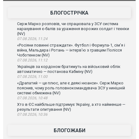
постраждали. ВІДЕО
БЛОГОСТРІЧКА
Серж Марко розповів, чи спрацювала у ЗСУ система
нарахування є-балів за ураження ворожих солдат і техніки
(NV)
07.08.2026, 11:24
«Росіяни повинні страждати». Футбол і Формула-1, сім'я і
війна, Мальдера і Ротань — інтерв'ю з гравцем Полісся
Чоботенком (NV)
07.08.2026, 11:12
Українців за кордоном братимуть на військовий облік
автоматично — постанова Кабміну (NV)
07.08.2026, 11:00
«Драпатий — це плюс, але є деякі нюанси». Серж Марко
пояснив, чому роль головнокомандувача ЗСУ у нинішній
системі обмежена (NV)
07.08.2026, 10:48
Хто в ЄС найбільше підтримує Україну, а хто найменше —
результати опитування (NV)
07.08.2026, 10:36
БЛОГОЖАБИ