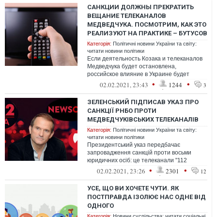
САНКЦИИ ДОЛЖНЫ ПРЕКРАТИТЬ
ВЕЩАНИЕ ТЕЛЕКАНАЛОВ
МЕДВЕДЧУКА. ПОСМОТРИМ, КАК ЭТО
РЕАЛИЗУЮТ НА ПРАКТИКЕ – БУТУСОВ
Категорія:
Політичні новини України та світу:
читати новини політики
Если деятельность Козака и телеканалов
Медведчука будет остановлена,
российское влияние в Украине будет
лишено своего информационного поля
•
•
02.02.2021, 23:43
1244
3
ЗЕЛЕНСЬКИЙ ПІДПИСАВ УКАЗ ПРО
САНКЦІЇ РНБО ПРОТИ
МЕДВЕДЧУКІВСЬКИХ ТЕЛЕКАНАЛІВ
Категорія:
Політичні новини України та світу:
читати новини політики
Президентський указ передбачає
запровадження санкцій проти восьми
юридичних осіб: це телеканали "112
Україна", NewsOne, ZIK, а також регіональні
•
•
02.02.2021, 23:26
2301
12
мовни...
УСЕ, ЩО ВИ ХОЧЕТЕ ЧУТИ. ЯК
ПОСТПРАВДА ІЗОЛЮЄ НАС ОДНЕ ВІД
ОДНОГО
Категорія:
Новини суспільства: читати соціальні