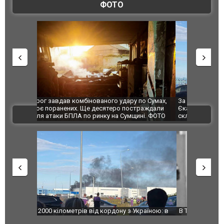
ФОТО
по Сумах,
За 2000 кілометрів від кордону з Україною: в
"Мої іграш
траждали
Єкатеринбурзі після атаки дронів загорівся
суперкарів
ВІДЕО
ині. ФОТО
склад Wildberries. ФОТО. ВІДЕО
країною: в
В Таїланді футболіст загинув від удару
Топпосадов
агорівся
блискавки під час матчу: ще 12 людей
підозру