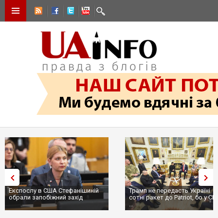
Експослу в США Стефанішиній
Трамп не передасть Україні
обрали запобіжний захід
сотні ракет до Patriot, бо у С
...