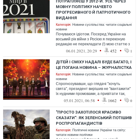
ПОТРАПЛЯЄШ У 2012-Й. УСЕ ЧЕРЕЗ
МОВНУ ПОЛІТИКУ НАЧЕБТО
ПРОГРЕСИВНОГО Й ПАТРІОТИЧНОГО
ВИДАННЯ
Категорія:
Новини суспільства: читати соціальні
новини
Почуваюся ідіотом. Посеред України на
восьмий рік війни з Росією я переконую
редакцію не перекладати (!) мою статтю з
української на російську. А вияв...
•
•
06.01.2021, 20:29
452
1
ДІТЕЙ І СМІХУ НАДАЛІ БУДЕ БАГАТО, І
ЦЕ ПОГАНА НОВИНА – ЖУРНАЛІСТКА
Категорія:
Новини суспільства: читати соціальні
новини
Спрогнозувавши, що глядачі "хочуть
свята", президент вирішив не "вантажити"
їх нудними промовами, а привітати так,
щоб і дитина не заснула. Але спічра...
•
•
05.01.2021, 06:58
1662
0
"ПРОСТО ЗАХОТІЛОСЯ КРАСИВО
СКАЗАТИ": ЯК ЗЕЛЕНСЬКИЙ ПОТІШИВ
РОСПРОПАГАНДИСТІВ
Категорія:
Політичні новини України та світу:
читати новини політики