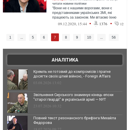
читати новини політики
"Вони не є нашими ворогами, вони є
представниками українських ЗМІ, які
працюють за законом. Ми вітаємо їхню
професійну діяльність", – зазначив радник
•
•
09.12.2020, 15:44
1376
12
...
7
1
...
5
6
8
9
10
...
56
АНАЛІТИКА
Кремль не готовий до компромісів і прагне
досягти своїх цілей війною, - Foreign Affairs
03.08.2026 13:02
Звільнення Сирського знаменує кінець епохи
"старої гвардії" в українській армії — NYT
23.07.2026 10:32
Повний текст резонансного брифінга Михайла
Федорова
18.07.2026 09:27