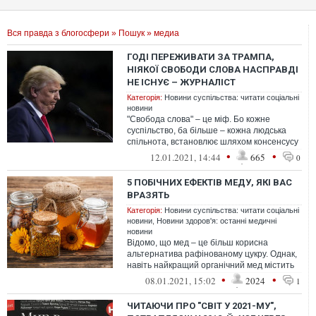
Вся правда з блогосфери
»
Пошук
» медиа
ГОДІ ПЕРЕЖИВАТИ ЗА ТРАМПА,
НІЯКОЇ СВОБОДИ СЛОВА НАСПРАВДІ
НЕ ІСНУЄ – ЖУРНАЛІСТ
Категорія:
Новини суспільства: читати соціальні
новини
"Свобода слова" – це міф. Бо кожне
суспільство, ба більше – кожна людська
спільнота, встановлює шляхом консенсусу
певні норми спілкування, "червоні лі...
•
•
12.01.2021, 14:44
665
0
5 ПОБІЧНИХ ЕФЕКТІВ МЕДУ, ЯКІ ВАС
ВРАЗЯТЬ
Категорія:
Новини суспільства: читати соціальні
новини
,
Новини здоров'я: останні медичні
новини
Відомо, що мед – це більш корисна
альтернатива рафінованому цукру. Однак,
навіть найкращий органічний мед містить
цукри, тому його надлишок принесе ва...
•
•
08.01.2021, 15:02
2024
1
ЧИТАЮЧИ ПРО "СВІТ У 2021-МУ",