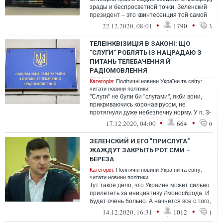
зрады и беспросветной точки. Зеленский
президент – это квинтесенция той самой
беспросветной тоски
•
•
22.12.2020, 08:01
1790
3
ТЕЛЕІНКВІЗИЦІЯ В ЗАКОНІ: ЩО
"СЛУГИ" РОБЛЯТЬ ІЗ НАЦРАДАЮ З
ПИТАНЬ ТЕЛЕБАЧЕННЯ Й
РАДІОМОВЛЕННЯ
Категорія:
Політичні новини України та світу:
читати новини політики
"Слуги" не були би "слугами", якби вони,
прикриваючись коронавірусом, не
протягнули дуже небезпечну норму. У п. 3-
5 прикінцевих положень
•
•
17.12.2020, 04:00
664
0
ЗЕЛЕНСКИЙ И ЕГО "ПРИСЛУГА"
ЖАЖДУТ ЗАКРЫТЬ РОТ СМИ –
БЕРЕЗА
Категорія:
Політичні новини України та світу:
читати новини політики
Тут такое дело, что Украине может сильно
прилететь за инициативу #моносброда. И
будет очень больно. А начнётся все с того,
что Украина попадет под мон...
•
•
14.12.2020, 16:31
1012
1