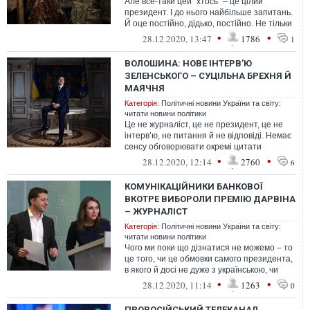
Але все-таки цей "хтось" – це цілий
президент. І до нього найбільше запитань.
Й оце постійно, дідько, постійно. Не тільки
в нього – але за його презид...
•
•
28.12.2020, 13:47
1786
1
ВОЛОШИНА: НОВЕ ІНТЕРВ’Ю
ЗЕЛЕНСЬКОГО – СУЦІЛЬНА БРЕХНЯ Й
МАЯЧНЯ
Категорія:
Політичні новини України та світу:
читати новини політики
Це не журналіст, це не президент, це не
інтерв’ю, не питання й не відповіді. Немає
сенсу обговорювати окремі цитати
президента. Адже саме інтерв’ю є
•
•
28.12.2020, 12:14
2760
6
КОМУНІКАЦІЙНИКИ БАНКОВОЇ
ВКОТРЕ ВИБОРОЛИ ПРЕМІЮ ДАРВІНА
– ЖУРНАЛІСТ
Категорія:
Політичні новини України та світу:
читати новини політики
Чого ми поки що дізнатися не можемо – то
це того, чи це обмовки самого президента,
в якого й досі не дуже з українською, чи
"труднощі" перекладу з рос...
•
•
28.12.2020, 11:14
1263
0
ПРОРОСІЙСЬКИЙ ТЕЛЕКАНАЛ