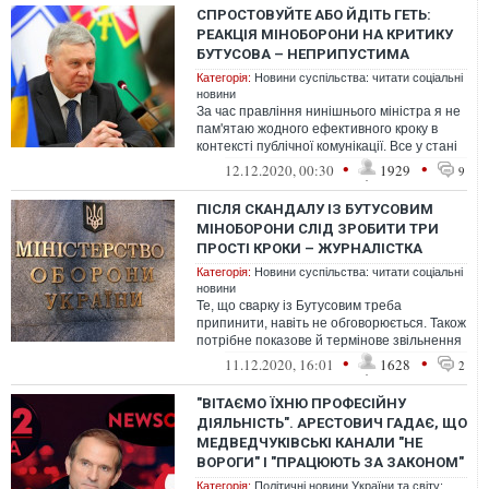
СПРОСТОВУЙТЕ АБО ЙДІТЬ ГЕТЬ:
РЕАКЦІЯ МІНОБОРОНИ НА КРИТИКУ
БУТУСОВА – НЕПРИПУСТИМА
Категорія:
Новини суспільства: читати соціальні
новини
За час правління нинішнього міністра я не
пам'ятаю жодного ефективного кроку в
контексті публічної комунікації. Все у стані
якоїсь стагнації. У стані ...
•
•
12.12.2020, 00:30
1929
9
ПІСЛЯ СКАНДАЛУ ІЗ БУТУСОВИМ
МІНОБОРОНИ СЛІД ЗРОБИТИ ТРИ
ПРОСТІ КРОКИ – ЖУРНАЛІСТКА
Категорія:
Новини суспільства: читати соціальні
новини
Те, що сварку із Бутусовим треба
припинити, навіть не обговорюється. Також
потрібне показове й термінове звільнення
керівника пресслужби
•
•
11.12.2020, 16:01
1628
2
"ВІТАЄМО ЇХНЮ ПРОФЕСІЙНУ
ДІЯЛЬНІСТЬ". АРЕСТОВИЧ ГАДАЄ, ЩО
МЕДВЕДЧУКІВСЬКІ КАНАЛИ "НЕ
ВОРОГИ" І "ПРАЦЮЮТЬ ЗА ЗАКОНОМ"
Категорія:
Політичні новини України та світу: