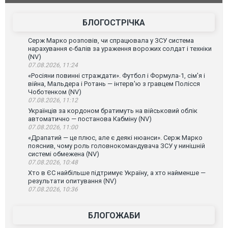
постраждали. ВІДЕО
БЛОГОСТРІЧКА
Серж Марко розповів, чи спрацювала у ЗСУ система
нарахування є-балів за ураження ворожих солдат і техніки
(NV)
07.08.2026, 11:24
«Росіяни повинні страждати». Футбол і Формула-1, сім'я і
війна, Мальдера і Ротань — інтерв'ю з гравцем Полісся
Чоботенком (NV)
07.08.2026, 11:12
Українців за кордоном братимуть на військовий облік
автоматично — постанова Кабміну (NV)
07.08.2026, 11:00
«Драпатий — це плюс, але є деякі нюанси». Серж Марко
пояснив, чому роль головнокомандувача ЗСУ у нинішній
системі обмежена (NV)
07.08.2026, 10:48
Хто в ЄС найбільше підтримує Україну, а хто найменше —
результати опитування (NV)
07.08.2026, 10:36
БЛОГОЖАБИ