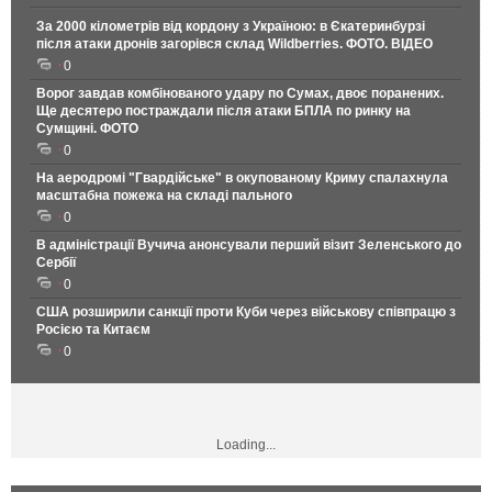
За 2000 кілометрів від кордону з Україною: в Єкатеринбурзі
після атаки дронів загорівся склад Wildberries. ФОТО. ВІДЕО
0
Ворог завдав комбінованого удару по Сумах, двоє поранених.
Ще десятеро постраждали після атаки БПЛА по ринку на
Сумщині. ФОТО
0
На аеродромі "Гвардійське" в окупованому Криму спалахнула
масштабна пожежа на складі пального
0
В адміністрації Вучича анонсували перший візит Зеленського до
Сербії
0
США розширили санкції проти Куби через військову співпрацю з
Росією та Китаєм
0
Loading...