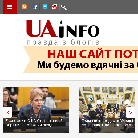
Експослу в США Стефанішиній
Трамп не передасть Україні
обрали запобіжний захід
сотні ракет до Patriot, бо у С
...