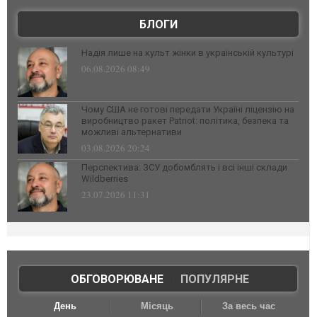
БЛОГИ
Надія лише на культ жінки в українській культурі
06.08.2026 08:49
Чому США не готові передати Україні ліцензію на
виробництво ракет Patriot: політика, безпека та
можливі альтернативи
03.08.2026 20:24
Перспектива: ЗСУ добомблять і всі інші склади
Wildberries
23.07.2026 11:31
ОБГОВОРЮВАНЕ
|
ПОПУЛЯРНЕ
День
Місяць
За весь час