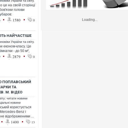
номіки України та світу.
 це на своїй сторінці
бов'язки голови
убаров:
•
•
6
1580
Loading...
0
ЮТЬ НАЙЧАСТІШЕ
номіки України та світу.
и економ-класу. Це
мнатки - до 50 м²,
•
•
9
2879
0
ЛО ПОПЛАВСЬКИЙ
МАРКИ ТА
В. М. ВІДЕО
віту: читати новини
ціальні новини
ський користується
Mercedes-Benz і
не відображеними ...
•
•
1400
13