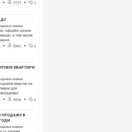
•
•
2
3727
2
ДІЇ
оціальні новини
во, офіційні органи
мацію, а тим часом
вання.
•
•
8
5001
0
УПІВЛІ КВАРТИРИ
оціальні новини
родажем квартир на
бливою для
новобудовах.
•
•
4
3056
0
О ПРОДАЖУ В
УГОДИ
оціальні новини
ки за даними