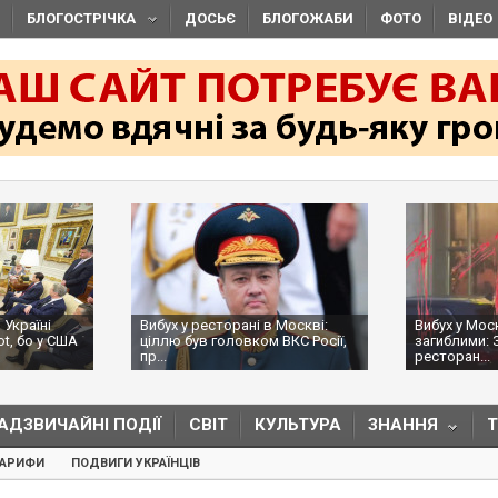
БЛОГОСТРІЧКА
ДОСЬЄ
БЛОГОЖАБИ
ФОТО
ВІДЕО
 Україні
Вибух у ресторані в Москві:
Вибух у Мос
ot, бо у США
ціллю був головком ВКС Росії,
загиблими: 
пр...
ресторан...
АДЗВИЧАЙНІ ПОДІЇ
СВІТ
КУЛЬТУРА
ЗНАННЯ
ТАРИФИ
ПОДВИГИ УКРАЇНЦІВ