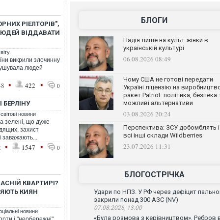
БЛОГИ
РНИХ РІЕЛТОРІВ",
ЛЮДЕЙ ВІДДАВАТИ
Надія лише на культ жінки в
українській культурі
віту.
06.08.2026 08:49
їни викрили злочинну
змушувала людей
Чому США не готові передати
•
•
48
422
0
Україні ліцензію на виробництв
ракет Patriot: політика, безпека 
можливі альтернативи
 БЕРЛІНУ
03.08.2026 20:24
 світові новини
 та зелені, що дуже
Перспектива: ЗСУ добомблять і
дящих, захист
всі інші склади Wildberries
і заважають...
•
•
23.07.2026 11:31
2
1547
0
БЛОГОСТРІЧКА
ЛАСНІЙ КВАРТИРІ?
ЛЯЮТЬ КИЯН
Удари по НПЗ. У РФ через дефіцит пально
закрили понад 300 АЗС (NV)
07.08.2026, 13:00
оціальні новини
«Була розмова з керівництвом». Ребров 
орти і "необережні"