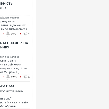
ЯВНІСТЬ
М'ЯХ
оціальні новини
Криму як до
землі, а до наших
як до тимчасових з...
Ворог завдав комбінованого уда
•
•
8
2733
2
двоє поранених. Ще десятеро 
після атаки БПЛА по ринку на С
 ТА НЕБЕЗПЕЧНА
РИНКУ
оціальні новини
,
аїни та світу.
іни та оцінюючи
йому кошти під його
з 2-3 роки.Ц...
•
•
6
4227
0
ОРА НАБУ
віту: читати новини
За 2000 кілометрів від кордону
и в свої
Єкатеринбурзі після атаки дрон
ють їх на антитезі –
склад Wildberries. ФОТО. ВІДЕО
бо образів.