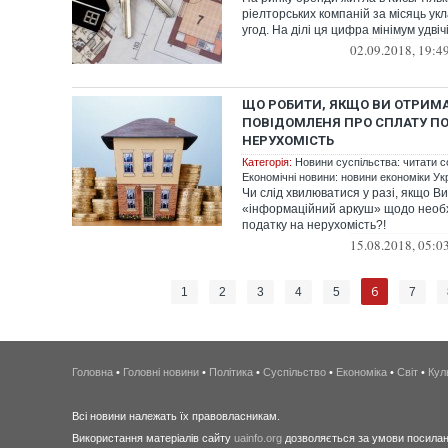
ріелторських компаній за місяць ук
угод. На ділі ця цифра мінімум удвічі 
02.09.2018, 19:4
ЩО РОБИТИ, ЯКЩО ВИ ОТРИМ
ПОВІДОМЛЕНЯ ПРО СПЛАТУ П
НЕРУХОМІСТЬ
Категорія:
Новини суспільства: читати с
Економічні новини: новини економіки Укр
Чи слід хвилюватися у разі, якщо В
«інформаційний аркуш» щодо необх
податку на нерухомість?!
15.08.2018, 05:0
6
1
2
3
4
5
7
Головна
•
Головні новини
•
Політика
•
Суспільство
•
Економіка
•
Світ
•
Кул
Всі новини належать їх правовласникам.
Використання матеріалів сайту
uainfo.org
дозволяється за умови посиланн