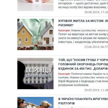
нотаріуси — цього достатньо, щоб 
на іншу особу без відома власника, я
28.08.2019, 17:2
КУПІВЛЯ ЖИТЛА ЗА МІСТОМ: 
РИЗИКИ?
Категорія:
Новини суспільства: читати с
Попит на квартири за містом знову 
знати як оминути ризики які чекают
інвестора, і заздалегідь убезпечитис
22.06.2019, 06:5
ТОЙ, ЩО "НОСИВ ГРОШІ У ЧОРН
ГОЛОВНИЙ ОХОРОНЕЦЬ ПОРО
БУДИНОК ЗА 450 ТИС. ДОЛАРІВ
Категорія:
Політичні новини України та с
політики
,
Новини суспільства: читати со
Юрій Федоров з бодігарда став гене
розкішним особняком.
29.05.2019, 11:4
В УКРАЇНІ ПЛАНУЮТЬ ВРЕГУЛЮ
РІЕЛТОРІВ