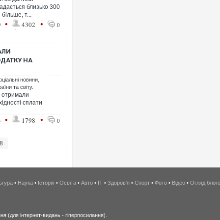
ладається близько 300
більше, т...
•
•
9
4302
0
АЛИ
ОДАТКУ НА
оціальні новини
,
аїни та світу.
и отримали
ідності сплати
•
•
3
1798
0
8
ьтура
•
Наука
•
Історія
•
Освіта
•
Авто
•
IT
•
Здоров'я
•
Спорт
•
Фото
•
Відео
•
Огляд блог
я (для інтернет-видань - гіперпосилання).