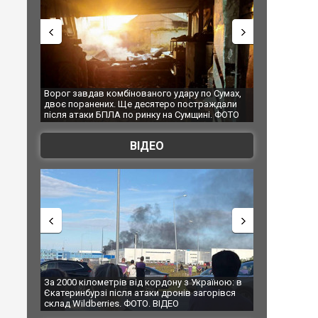
ру по Сумах,
За 2000 кілометрів від кордону з Україною: в
"Мої іг
постраждали
Єкатеринбурзі після атаки дронів загорівся
суперка
умщині. ФОТО
склад Wildberries. ФОТО. ВІДЕО
ВІДЕО
 з Україною: в
В Таїланді футболіст загинув від удару
Топпос
ів загорівся
блискавки під час матчу: ще 12 людей
підозр
постраждали. ВІДЕО