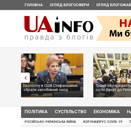
ГОЛОВНА
ОГЛЯД БЛОГОСФЕРИ
ОГЛЯД БЛОГОЖАБ
Експослу в США Стефанішиній
Трамп не передасть
обрали запобіжний захід
сотні ракет до Patri
...
ПОЛІТИКА
СУСПІЛЬСТВО
ЕКОНОМІКА
Н
РОСІЙСЬКО-УКРАЇНСЬКА ВІЙНА
КОРОНАВІРУС COVID-19