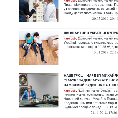
Категорія:
Економічні новини: новини еко
Праця ріелтора стане законною. Про
у Facebook повідомив виконуючий о
Фонду державного майна Віталій Тр
20.05.2019, 20:4
ЯКІ КВАРТИРИ УКРАЇНЦІ КУПУ
Категорія:
Економічні новини: новини еко
Українці переважно купують квартир
однокімнатки площею 30-35 м², двокі
13.01.2019, 22:1
НАШІ ГРОШІ: НАРДЕП МИХАЙ
"ЗАБУВ" ЗАДЕКЛАРУВАТИ ІНО
ЗАМІСЬКИЙ БУДИНОК НА 1000 К
Категорія:
Політичні новини України та с
політики
,
Новини суспільства: читати со
Народний депутат Михайло Поплав
представницькими автівками марки 
будинком площею понад 1000 кв. м, 
21.11.2018, 17:26