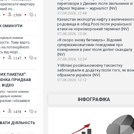
переговори з Динамо після звільнення зі
переписати квартиру
збірної України — журналіст (NV)
кий по...
07.08.2026, 12:48
•
•
6
1509
1
Казахстан експортує нафту з величезног
родовища в обхід Росії після української
ЯК ОМИНУТИ
атаки на чорноморський термінал (NV)
07.08.2026, 12:36
оціальні новини
«Я скоро знову битимусь». Відомий
росте. Тому варто
суперважковаговик повідомив про
ь на потенційного
повернення в ринг після допінг-скандалу
ь від недо...
(NV)
•
•
7
1147
0
07.08.2026, 12:24
У Мілані російськомовну таксистку
заблокували в додатку після того, як во
ИХ ПАКЕТАХ":
образила українок (NV)
ШЕНКА ПРИДБАВ
07.08.2026, 12:12
. ВІДЕО
віту: читати новини
ціальні новини
ІНФОГРАФІКА
ралом і обзавівся
•
•
8
1458
0
ВАТИ ДІЯЛЬНІСТЬ