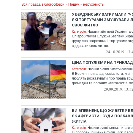
Вся правда з блогосфери
»
Пошук
» нерухомість
У БЕРДЯНСЬКУ ЗАТРИМАЛИ "ЧО
ЯКІ ТОРТУРАМИ ЗМУШУВАЛИ 
СВОЄ ЖИТЛО
Категорія:
Надзвичайні події України та с
Співробітники Служби безпеки Укра
групу, яка погрозами і тортурами 
віддавати своє житло.
24.10.2019, 13:
ЦІНА ПОПУЛІЗМУ НА ПРИКЛАДІ
Категорія:
Новини в світі: читати останні
В Берліні при владі соціалісти, ліві
люблять розказувати про права тру
громадян та поганих капіталістів, як
29.09.2019, 13:3
ВИ ВПЕВНЕНІ, ЩО ЖИВЕТЕ У В
ЯК АФЕРИСТИ І СУДИ ПОЗБАВ
ЖИТЛА
Категорія:
Новини суспільства: читати с
Підроблені рішення судів, чужі пасп