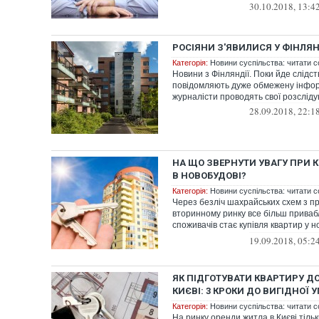
30.10.2018, 13:4
РОСІЯНИ З'ЯВИЛИСЯ У ФІНЛЯН
Категорія:
Новини суспільства: читати с
Новини з Фінляндії. Поки йде слідст
повідомляють дуже обмежену інфор
журналісти проводять свої розсліду
28.09.2018, 22:1
НА ЩО ЗВЕРНУТИ УВАГУ ПРИ К
В НОВОБУДОВІ?
Категорія:
Новини суспільства: читати с
Через безліч шахрайських схем з п
вторинному ринку все більш прива
споживачів стає купівля квартир у 
Перевага...
19.09.2018, 05:2
ЯК ПІДГОТУВАТИ КВАРТИРУ Д
КИЄВІ: 3 КРОКИ ДО ВИГІДНОЇ 
Категорія:
Новини суспільства: читати с
На ринку оренди житла в Києві тіль