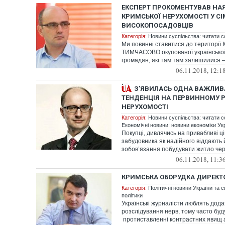
ЕКСПЕРТ ПРОКОМЕНТУВАВ НА
КРИМСЬКОЇ НЕРУХОМОСТІ У СІ
ВИСОКОПОСАДОВЦІВ
Категорія:
Новини суспільства: читати с
Ми повинні ставитися до території 
ТИМЧАСОВО окупованої української 
громадян, які там там залишилися – 
06.11.2018, 12:1
З'ЯВИЛАСЬ ОДНА ВАЖЛИВА
ТЕНДЕНЦІЯ НА ПЕРВИННОМУ 
НЕРУХОМОСТІ
Категорія:
Новини суспільства: читати с
Економічні новини: новини економіки Укр
Покупці, дивлячись на привабливі ц
забудовника як надійного віддають 
зобов’язання побудувати житло чере
06.11.2018, 11:3
КРИМСЬКА ОБОРУДКА ДИРЕКТ
Категорія:
Політичні новини України та с
політики
Українські журналісти люблять додат
розслідування нерв, тому часто буду
протиставленні контрастних явищ а