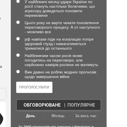
У найближчі місяці удари України по
росії стануть настільки болючими, що
агресору доведеться поновити
перемовини
о
Цього року не варто чекати поновлення
переговорного процесу. А от наступного
- можливо все
рф навпаки піде на ескалацію попри
здоровий глузд і намагатиметься
триматися до останнього
Найближчим часом росія може
погодитись на переговори, але
серйозних намірів росіяни не матимуть
на
Вже давно не роблю жодних прогнозів
щодо завершення війни
ОБГОВОРЮВАНЕ
|
ПОПУЛЯРНЕ
День
Місяць
За весь час