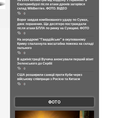
За 2000 кілометрів від кордону з Україною: в
Єкатеринбурзі після атаки дронів загорівся
склад Wildberries. ФОТО. ВІДЕО
0
Ворог завдав комбінованого удару по Сумах,
двоє поранених. Ще десятеро постраждали
після атаки БПЛА по ринку на Сумщині. ФОТО
0
На аеродромі "Гвардійське" в окупованому
Криму спалахнула масштабна пожежа на складі
пального
0
В адміністрації Вучича анонсували перший візит
Зеленського до Сербії
0
США розширили санкції проти Куби через
військову співпрацю з Росією та Китаєм
0
ФОТО