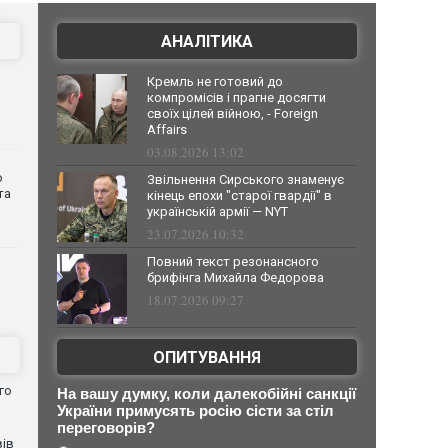
АНАЛІТИКА
Кремль не готовий до
компромісів і прагне досягти
своїх цілей війною, - Foreign
Affairs
03.08.2026 13:02
о
Звільнення Сирського знаменує
та
кінець епохи "старої гвардії" в
українській армії — NYT
23.07.2026 10:32
Повний текст резонансного
брифінга Михайла Федорова
18.07.2026 09:27
ОПИТУВАННЯ
го
На вашу думку, коли далекобійні санкції
України примусять росію сісти за стіл
переговорів?
вів