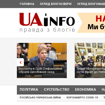
ГОЛОВНА
ОГЛЯД БЛОГОСФЕРИ
ОГЛЯД БЛОГОЖАБ
Експослу в США Стефанішиній
Трамп не передасть
обрали запобіжний захід
сотні ракет до Patri
...
ПОЛІТИКА
СУСПІЛЬСТВО
ЕКОНОМІКА
Н
РОСІЙСЬКО-УКРАЇНСЬКА ВІЙНА
КОРОНАВІРУС COVID-19