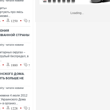
віту: читати новини
дить»
ртують про якісь
Loading...
иємні...
•
•
6
1250
2
ЩЕНИЯ
ОВАННОЙ СТРАНЫ
віту: читати новини
итарных округах –
грубый беспредел, в
.
•
•
4
1880
7
ИНСКОГО ДОМА.
ЯТЬ БОЛЬШЕ НЕ
віту: читати новини
ремени 4 июля 2012
 Украинского Дома
в организ...
•
•
8
1228
2