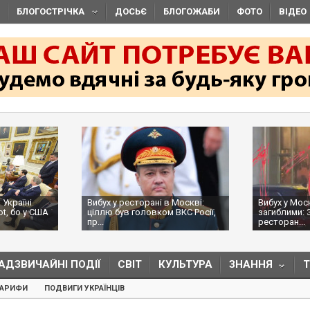
БЛОГОСТРІЧКА
ДОСЬЄ
БЛОГОЖАБИ
ФОТО
ВІДЕО
 Україні
Вибух у ресторані в Москві:
Вибух у Мос
ot, бо у США
ціллю був головком ВКС Росії,
загиблими: 
пр...
ресторан...
АДЗВИЧАЙНІ ПОДІЇ
СВІТ
КУЛЬТУРА
ЗНАННЯ
ТАРИФИ
ПОДВИГИ УКРАЇНЦІВ