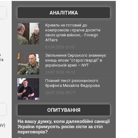
АНАЛІТИКА
Кремль не готовий до
компромісів і прагне досягти
своїх цілей війною, - Foreign
Affairs
03.08.2026 13:02
о
Звільнення Сирського знаменує
та
кінець епохи "старої гвардії" в
українській армії — NYT
23.07.2026 10:32
Повний текст резонансного
брифінга Михайла Федорова
18.07.2026 09:27
ОПИТУВАННЯ
На вашу думку, коли далекобійні санкції
NV)
України примусять росію сісти за стіл
переговорів?