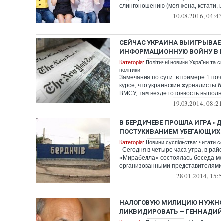
слингоношению (моя жена, кстати, щ
10.08.2016, 04:4
СЕЙЧАС УКРАИНА ВЫИГРЫВАЕ
ИНФОРМАЦИОННУЮ ВОЙНУ В
Категорія:
Політичні новини України та с
політики
Замечания по сути: в примере 1 по
курсе, что украинские журналисты 
ВМСУ, там везде готовность выполня
19.03.2014, 08:2
В БЕРДИЧЕВЕ ПРОШЛА ИГРА «
ПОСТУКИВАНИЕМ УБЕГАЮЩИХ 
Категорія:
Новини суспільства: читати с
Сегодня в четыре часа утра, в рай
«Мирабелла» состоялась беседа м
организованными представителями 
28.01.2014, 15:
НАЛОГОВУЮ МИЛИЦИЮ НУЖН
ЛИКВИДИРОВАТЬ — ГЕННАДИ