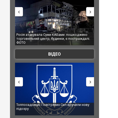
Росія атакувала Суми КАБами: пошкоджено
Українські н
торговельний центр, будинки, є постраждалі.
під час ліквід
ФОТО
Франції
ВІДЕО
Топпосадовцю Повітряних Сил вручили нову
Сили оборони
підозру
губернатор р
атаку. ВІДЕО