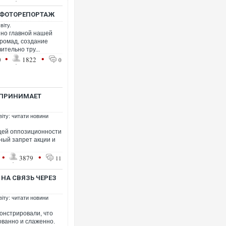
. ФОТОРЕПОРТАЖ
віту.
 но главной нашей
громад, создание
ительно тру...
•
•
0
1822
0
СПРИНИМАЕТ
віту: читати новини
щей оппозиционности
ный запрет акции и
•
•
3879
11
НА СВЯЗЬ ЧЕРЕЗ
віту: читати новини
онстрировали, что
ованно и слаженно.