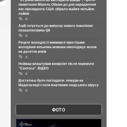
"65 років ніколи не виглядали краще", - фото-
привітання Мішель Обами до дня народження
екс-президента США зібрало майже мільйон
лайків
0
Audi готується до випуску нового покоління
позашляховика Q8
0
Рецепт молодості виявився простішим:
володіння кількома мовами омолоджує мозок
на десяток років
0
Неймар влаштував конфлікт після перемоги
"Сантоса". ВІДЕО
0
Достатньо було погладити: лемури на
Мадагаскарі стали жертвами людського вірусу
0
ФОТО