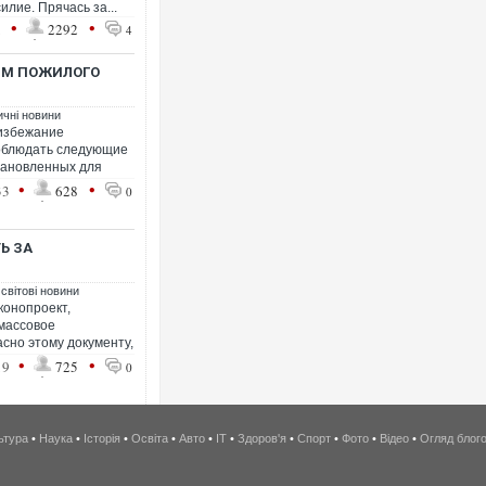
илие. Прячась за...
•
•
1
2292
4
ДЯМ ПОЖИЛОГО
ичні новини
 избежание
облюдать следующие
становленных для
•
•
33
628
0
Ь ЗА
 світові новини
конопроект,
массовое
сно этому документу,
•
•
19
725
0
ьтура
•
Наука
•
Історія
•
Освіта
•
Авто
•
IT
•
Здоров'я
•
Спорт
•
Фото
•
Відео
•
Огляд блог