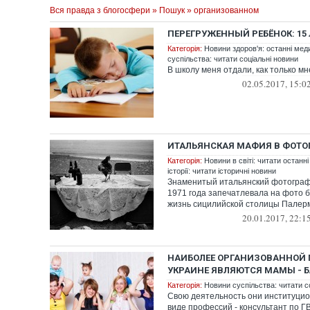
Вся правда з блогосфери
»
Пошук
» организованном
ПЕРЕГРУЖЕННЫЙ РЕБЁНОК: 15 
Категорія:
Новини здоров'я: останні мед
суспільства: читати соціальні новини
В школу меня отдали, как только м
02.05.2017, 15:0
ИТАЛЬЯНСКАЯ МАФИЯ В ФОТО
Категорія:
Новини в світі: читати останні
історії: читати історичні новини
Знаменитый итальянский фотограф
1971 года запечатлевала на фото 
жизнь сицилийской столицы Палерм
20.01.2017, 22:1
НАИБОЛЕЕ ОРГАНИЗОВАННОЙ 
УКРАИНЕ ЯВЛЯЮТСЯ МАМЫ - Б
Категорія:
Новини суспільства: читати с
Свою деятельность они институци
виде профессий - консультант по ГВ