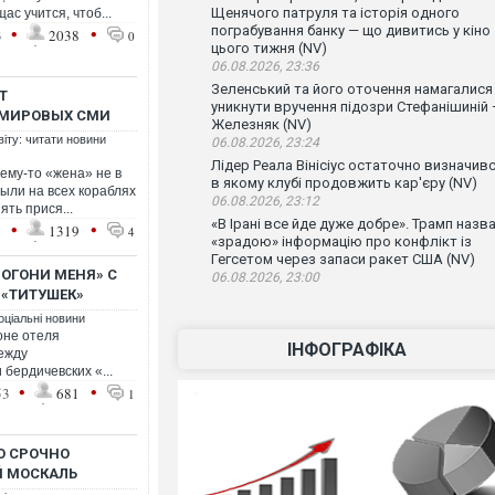
Щенячого патруля та історія одного
ас учится, чтоб...
•
•
пограбування банку — що дивитись у кіно
3
2038
0
цього тижня (NV)
06.08.2026, 23:36
Зеленський та його оточення намагалися
Т
уникнути вручення підозри Стефанішиній
 МИРОВЫХ СМИ
Железняк (NV)
віту: читати новини
06.08.2026, 23:24
Лідер Реала Вінісіус остаточно визначивс
чему-то «жена» не в
в якому клубі продовжить кар'єру (NV)
были на всех кораблях
06.08.2026, 23:12
ть прися...
«В Ірані все йде дуже добре». Трамп назв
•
•
1
1319
4
«зрадою» інформацію про конфлікт із
Гегсетом через запаси ракет США (NV)
ДОГОНИ МЕНЯ» С
06.08.2026, 23:00
«ТИТУШЕК»
оціальні новини
оне отеля
ІНФОГРАФІКА
ежду
бердичевских «...
•
•
53
681
1
О СРОЧНО
Й МОСКАЛЬ