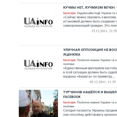
КУЧМЫ НЕТ, КУЧМИЗМ ВЕЧЕН
Категорія:
Надзвичайні події України та с
«Сейчас можно призвать к многому,
установкой должно быть создание 
самоорганизаций граждан. Это знач
15.12.2011, 21:5
УЛИЧНАЯ ОППОЗИЦИЯ НЕ ВО
ЯЦЕНЮКА
Категорія:
Політичні новини України та с
політики
«Единственным критерием настоя
в этой ситуации должен быть судеб
кордоны «Беркута» по приметру,...
05.12.2011, 11:35
ТУРЧИНОВ НАШЁЛСЯ И ВЫШЕЛ 
FACEBOOK
Категорія:
Політичні новини України та с
політики
Сегодня патриоты Украины продем
они способны действовать организ