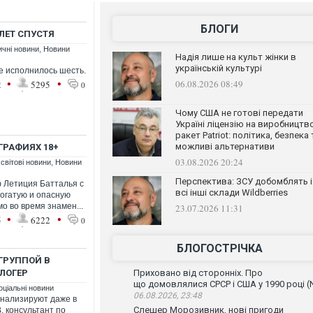
БЛОГИ
ЛЕТ СПУСТЯ
ичні новини
,
Новини
Надія лише на культ жінки в
українській культурі
не исполнилось шесть.
•
•
06.08.2026 08:49
2
5295
0
Чому США не готові передати
Україні ліцензію на виробництв
ракет Patriot: політика, безпека 
можливі альтернативи
ГРАФИЯХ 18+
03.08.2026 20:24
 світові новини
,
Новини
Перспектива: ЗСУ добомблять і
 Летиция Батталья с
всі інші склади Wildberries
богатую и опасную
о во время знамен...
23.07.2026 11:31
•
•
5
6222
0
БЛОГОСТРІЧКА
ГРУППОЙ В
ЛОГЕР
Приховано від сторонніх. Про
що домовлялися СРСР і США у 1990 році (
оціальні новини
06.08.2026, 23:48
онализируют даже в
Слешер Морозивник, нові пригоди
, консультант по