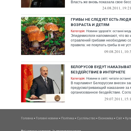
Власть же вновь показала свое бесс
24.08.2011, 19:2
ГРИБЫ НЕ СЛЕДУЕТ ЕСТЬ ЛЮ
ВОЗРАСТА И ДЕТЯМ
Категорія:
Новини здоров'я: останні мед
Эпидемиологи напоминают, что во
отравлений грибами необходимо с
правила: не покупать грибы в не у
торговли...
09.08.2011, 10:
БЕЛОРУСОВ БУДУТ НАКАЗЫВАТ
БЕЗДЕЙСТВИЕ В ИНТЕРНЕТЕ
Категорія:
Новини в світі: читати останні
В парламент Белоруссии внесен за
предусматривающий наказание за 
организованное бездействие. Согла
массовое при...
29.07.2011, 15:
Головна
•
Головні новини
•
Політика
•
Суспільство
•
Економіка
•
Світ
•
Кул