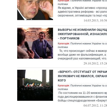
Категорія:
Політичні новини України та с
політики
Як відомо, в Україні активно «прохо
адміністративна реформа - всі рапо
скорочення, оптимізацію та інші «пр
14.03.2013, 10:5
ВЫБОРЫ НЕ ИЗМЕНИЛИ ОЩУ
ОККУПИРОВАННОЙ, ИЗНАСИЛ
- ПОРТНИКОВ
Категорія:
Політичні новини України та с
політики
То, что происходит сейчас в мажор
вообще даже не фальсификация, а 
очередной раз напоминающий, что..
29.10.2012, 15:2
«БЕРКУТ» ОТСТУПАЕТ ОТ УКРА
ЯНУКОВИЧ НЕ ЯВИЛСЯ, ОХРАН
КОГО
Категорія:
Політичні новини України та с
політики
По состоянию на 11-20 киевского в
года дислоцировавшиеся с флангов
бойцы спецподразделения «Беркут» 
04.07.2012, 11:2