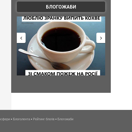
БЛОГОЖАБИ
осфери
•
Блоголента
•
Рейтинг блогів
•
Блогожаби
беспроводной
интернет