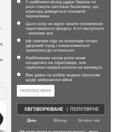
У найближчі місяці удари України по
росії стануть настільки болючими, що
агресору доведеться поновити
перемовини
Цього року не варто чекати поновлення
переговорного процесу. А от наступного
 —
- можливо все
рф навпаки піде на ескалацію попри
я,
здоровий глузд і намагатиметься
триматися до останнього
Найближчим часом росія може
ав
погодитись на переговори, але
серйозних намірів росіяни не матимуть
Вже давно не роблю жодних прогнозів
щодо завершення війни
ОБГОВОРЮВАНЕ
|
ПОПУЛЯРНЕ
День
Місяць
За весь час